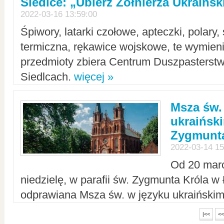
Siedlce: „Ubierz Żołnierza Ukraińs
2022-03-16 13:59:00
Śpiwory, latarki czołowe, apteczki, polary, 
termiczna, rękawice wojskowe, te wymieni
przedmioty zbiera Centrum Duszpasterst
Siedlcach.
więcej »
Msza św.
ukraiński
Zygmunta
2022-03-14 15
Od 20 mar
niedzielę, w parafii św. Zygmunta Króla w
odprawiana Msza św. w języku ukraiński
|<<
<<