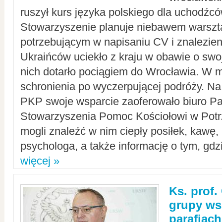
ruszył kurs języka polskiego dla uchodźcó
Stowarzyszenie planuje niebawem warszt
potrzebującym w napisaniu CV i znalezieni
Ukraińców uciekło z kraju w obawie o swoj
nich dotarło pociągiem do Wrocławia. W m
schronienia po wyczerpującej podróży. 
PKP swoje wsparcie zaoferowało biuro P
Stowarzyszenia Pomoc Kościołowi w Potr
mogli znaleźć w nim ciepły posiłek, kawę,
psychologa, a także informację o tym, gdzi
więcej »
Ks. prof.
grupy ws
parafiach