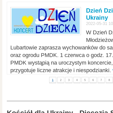
Dzień Dz
Ukrainy
2022-05-31 10
W Dzień D
Młodzieżo
Lubartowie zaprasza wychowanków do sal
oraz ogrodu PMDK. 1 czerwca o godz. 17.0
PMDK wystąpią na uroczystym koncercie
przygotuje liczne atrakcje i niespodzianki.
1
2
3
4
5
6
7
8
Kościół dla Ukrainy - Diecezja 