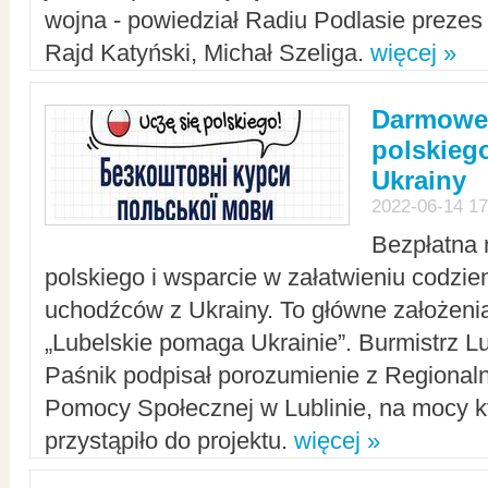
wojna - powiedział Radiu Podlasie preze
Rajd Katyński, Michał Szeliga.
więcej »
Darmowe 
polskiego
Ukrainy
2022-06-14 17
Bezpłatna 
polskiego i wsparcie w załatwieniu codzi
uchodźców z Ukrainy. To główne założenia
„Lubelskie pomaga Ukrainie”. Burmistrz L
Paśnik podpisał porozumienie z Regiona
Pomocy Społecznej w Lublinie, na mocy k
przystąpiło do projektu.
więcej »