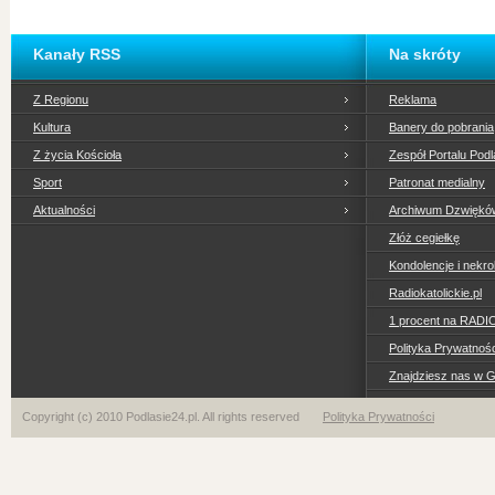
Kanały RSS
Na skróty
Z Regionu
Reklama
Kultura
Banery do pobrania
Z życia Kościoła
Zespół Portalu Podl
Sport
Patronat medialny
Aktualności
Archiwum Dzwiękó
Złóż cegiełkę
Kondolencje i nekro
Radiokatolickie.pl
1 procent na RADI
Polityka Prywatno
Znajdziesz nas w 
Copyright (c) 2010 Podlasie24.pl. All rights reserved
Polityka Prywatności