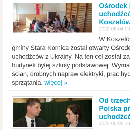
Ośrodek 
uchodźcó
Koszeló
2022-06-04 09
W Koszelów
gminy Stara Kornica został otwarty Ośro
uchodźców z Ukrainy. Na ten cel został 
budynek byłej szkoły podstawowej. Wyma
ścian, drobnych napraw elektryki, prac hy
sprzątania.
więcej »
Od trzec
Polska p
uchodźcó
2022-06-02 13