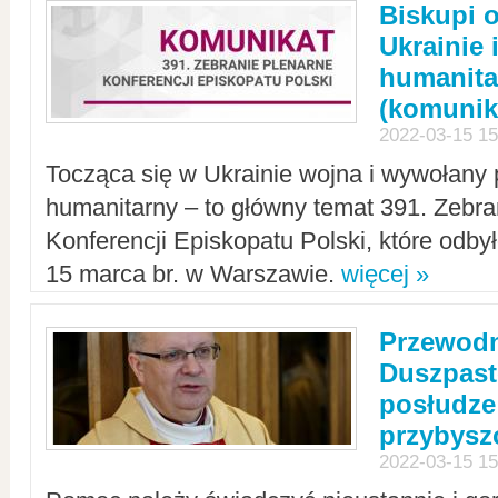
Biskupi 
Ukrainie 
humanit
(komunik
2022-03-15 15
Tocząca się w Ukrainie wojna i wywołany 
humanitarny – to główny temat 391. Zebr
Konferencji Episkopatu Polski, które odbył
15 marca br. w Warszawie.
więcej »
Przewodn
Duszpast
posłudze
przybys
2022-03-15 15