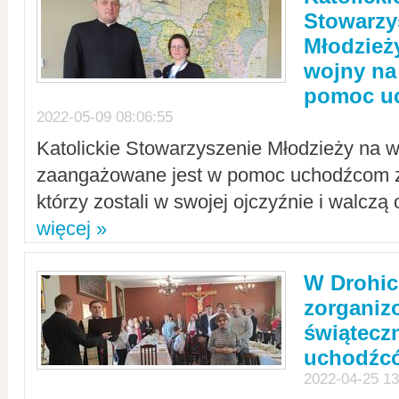
Stowarzy
Młodzież
wojny na 
pomoc u
2022-05-09 08:06:55
Katolickie Stowarzyszenie Młodzieży na w
zaangażowane jest w pomoc uchodźcom z 
którzy zostali w swojej ojczyźnie i walczą 
więcej »
W Drohic
zorgani
świątecz
uchodźc
2022-04-25 13