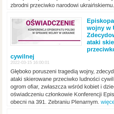
zbrodni przeciwko narodowi ukraińskiemu
Episkopa
wojny w 
Zdecydow
ataki sk
przeciwk
cywilnej
2022-03-15 16:00:01
Głęboko poruszeni tragedią wojny, zdecy
ataki skierowane przeciwko ludności cywi
ogrom ofiar, zwłaszcza wśród kobiet i dzie
oświadczeniu członkowie Konferencji Epis
obecni na 391. Zebraniu Plenarnym.
więce