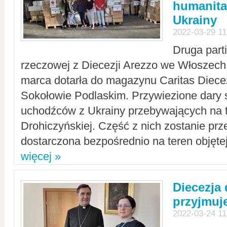
humanita
Ukrainy
2022-03-29 11
Druga part
rzeczowej z Diecezji Arezzo we Włoszech 
marca dotarła do magazynu Caritas Diecez
Sokołowie Podlaskim. Przywiezione dary 
uchodźców z Ukrainy przebywających na t
Drohiczyńskiej. Część z nich zostanie pr
dostarczona bezpośrednio na teren objęte
więcej »
Diecezja
przyjmuj
2022-03-24 11