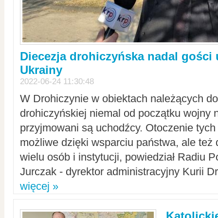
Diecezja drohiczyńska nadal gości
Ukrainy
2022-06-24 11:30:48
W Drohiczynie w obiektach należących do 
drohiczyńskiej niemal od początku wojny 
przyjmowani są uchodźcy. Otoczenie tych 
możliwe dzięki wsparciu państwa, ale też 
wielu osób i instytucji, powiedział Radiu P
Jurczak - dyrektor administracyjny Kurii D
więcej »
Katolicki