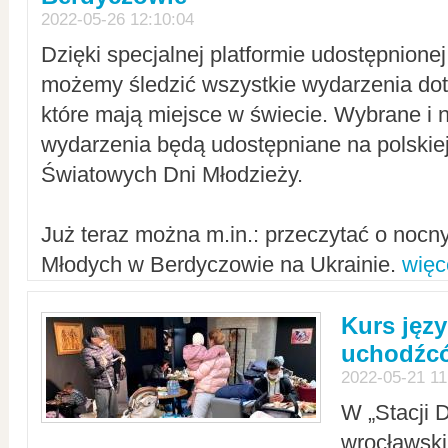
2022-05-26 12:10:04
Dzięki specjalnej platformie udostępnione
możemy śledzić wszystkie wydarzenia dot
które mają miejsce w świecie. Wybrane i 
wydarzenia będą udostępniane na polskiej
Światowych Dni Młodzieży.
Już teraz można m.in.: przeczytać o noc
Młodych w Berdyczowie na Ukrainie.
więc
Kurs języ
uchodźcó
2022-05-21 11
W „Stacji D
wrocławsk