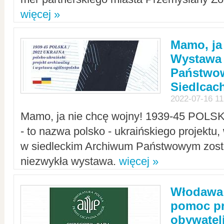
więcej »
Mamo, ja
Wystawa
Państwo
Siedlcac
2022-07-16 11
Mamo, ja nie chcę wojny! 1939-45 POLS
- to nazwa polsko - ukraińskiego projektu
w siedleckim Archiwum Państwowym zosta
niezwykła wystawa.
więcej »
Włodawa:
pomoc pr
obywatel