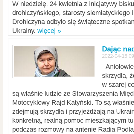
W niedzielę, 24 kwietnia z inicjatywy bisk
drohiczyńskiego, starosty siemiatyckiego i
Drohiczyna odbyło się świąteczne spotka
Ukrainy.
więcej »
Dając nad
2022-04-16 09
- Aniołowi
skrzydła, 
w szarej c
są właśnie ludzie ze Stowarzyszenia Mi
Motocyklowy Rajd Katyński. To są właśnie 
zdejmują skrzydła i przyjeżdżają na Ukrai
konkretną, realną pomoc mieszkającym tu
podczas rozmowy na antenie Radia Podlas