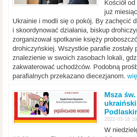
Kościół od
już miesią
Ukrainie i modli się o pokój. By zachęcić
i skoordynować działania, biskup drohicz
zorganizował spotkanie księży proboszczó
drohiczyńskiej. Wszystkie parafie zostały
znalezienie w swoich zasobach lokali, gd
zakwaterować uchodźców. Podobną prośb
parafialnych przekazano diecezjanom.
wię
Msza św.
ukraińsk
Podlaski
2022-03-18 18
W niedziel