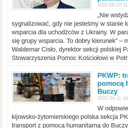
2022-05-10 11
„Nie wstyd
sygnalizować, gdy nie jesteśmy w stanie
wsparcia dla uchodźców z Ukrainy. W para
się grupy wsparcia. To dobry kierunek” – m
Waldemar Cisło, dyrektor sekcji polskiej 
Stowarzyszenia Pomoc Kościołowi w Potr
PKWP: tr
pomocą h
Buczy
2022-04-11 16
W odpowied
kijowsko-żytomierskiego polska sekcja 
transport z pomocą humanitarną do Buczy,