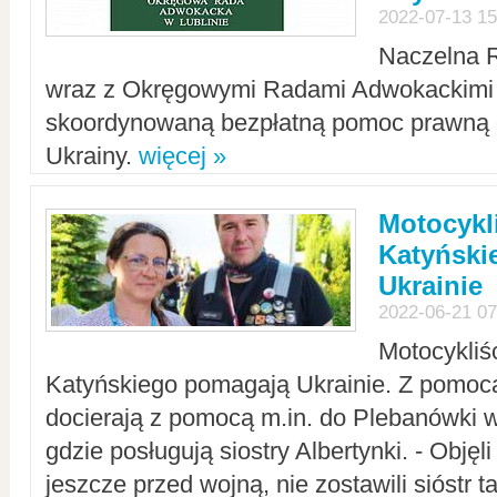
2022-07-13 15
Naczelna 
wraz z Okręgowymi Radami Adwokackimi 
skoordynowaną bezpłatną pomoc prawną d
Ukrainy.
więcej »
Motocykli
Katyński
Ukrainie
2022-06-21 07
Motocykliś
Katyńskiego pomagają Ukrainie. Z pomoc
docierają z pomocą m.in. do Plebanówki w
gdzie posługują siostry Albertynki. - Objęl
jeszcze przed wojną, nie zostawili sióstr 