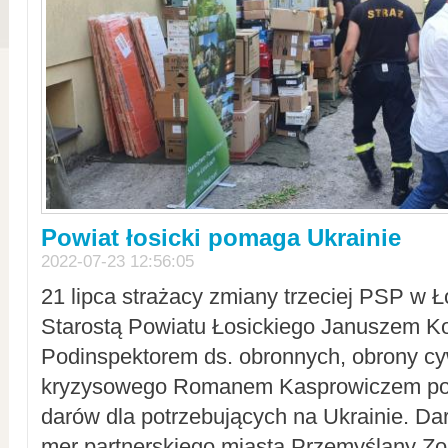
Powiat łosicki pomaga Ukrainie
2022-07-23 12:56:05
21 lipca strażacy zmiany trzeciej PSP w 
Starostą Powiatu Łosickiego Januszem Ko
Podinspektorem ds. obronnych, obrony cyw
kryzysowego Romanem Kasprowiczem po
darów dla potrzebujących na Ukrainie. Dar
mer partnerskiego miasta Przemyślany Zo