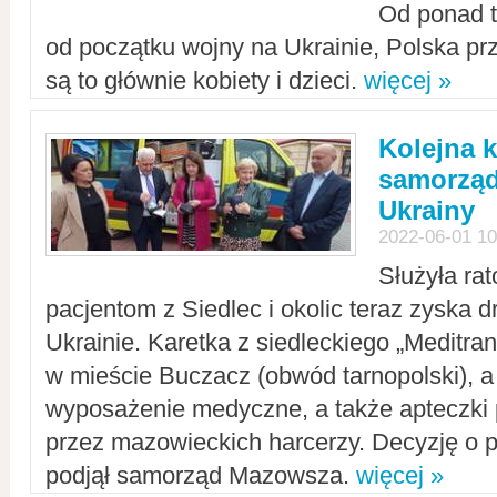
Od ponad tr
od początku wojny na Ukrainie, Polska p
są to głównie kobiety i dzieci.
więcej »
Kolejna k
samorząd
Ukrainy
2022-06-01 10
Służyła ra
pacjentom z Siedlec i okolic teraz zyska d
Ukrainie. Karetka z siedleckiego „Meditrans
w mieście Buczacz (obwód tarnopolski), a
wyposażenie medyczne, a także apteczki
przez mazowieckich harcerzy. Decyzję o 
podjął samorząd Mazowsza.
więcej »