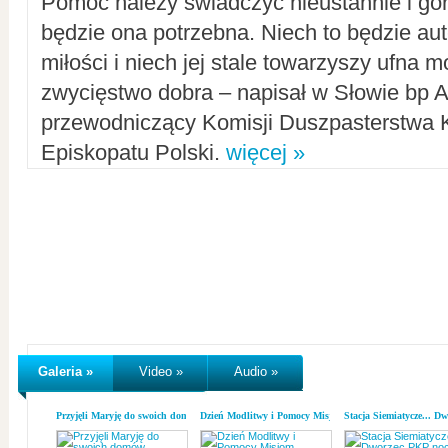
Pomoc należy świadczyć nieustannie i gorl
będzie ona potrzebna. Niech to będzie au
miłości i niech jej stale towarzyszy ufna m
zwycięstwo dobra – napisał w Słowie bp A
przewodniczący Komisji Duszpasterstwa K
Episkopatu Polski.
więcej »
Galeria »
Video »
Audio »
Przyjęli Maryję do swoich domów
Dzień Modlitwy i Pomocy Misjom
Stacja Siemiatycze... D