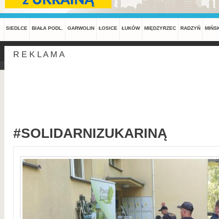
SIEDLCE
BIAŁA PODL.
GARWOLIN
ŁOSICE
ŁUKÓW
MIĘDZYRZEC
RADZYŃ
MIŃS
R E K L A M A
#SOLIDARNIZUKARINĄ