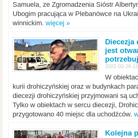
Samuela, ze Zgromadzenia Sióstr Alberty
Ubogim pracująca w Plebanówce na Ukrai
winnickim.
więcej »
Diecezja
jest otwa
potrzebu
2022-03-29 12
W obiektac
kurii drohiczyńskiej oraz w budynkach para
diecezji drohiczyńskiej przyjmowani są uc
Tylko w obiektach w sercu diecezji, Drohi
przygotowano 40 miejsc dla uchodźców.
w
Kolejna 