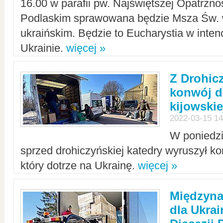
16.00 w parafii pw. Najświętszej Opatrzno
Podlaskim sprawowana będzie Msza Św. 
ukraińskim. Będzie to Eucharystia w intenc
Ukrainie.
więcej »
Z Drohic
konwój d
kijowskie
2022-03-15 14
W poniedzi
sprzed drohiczyńskiej katedry wyruszył k
który dotrze na Ukrainę.
więcej »
Międzyn
dla Ukra