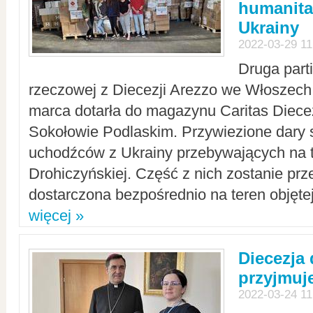
humanita
Ukrainy
2022-03-29 11
Druga part
rzeczowej z Diecezji Arezzo we Włoszech 
marca dotarła do magazynu Caritas Diecez
Sokołowie Podlaskim. Przywiezione dary 
uchodźców z Ukrainy przebywających na t
Drohiczyńskiej. Część z nich zostanie pr
dostarczona bezpośrednio na teren objęte
więcej »
Diecezja
przyjmuj
2022-03-24 11