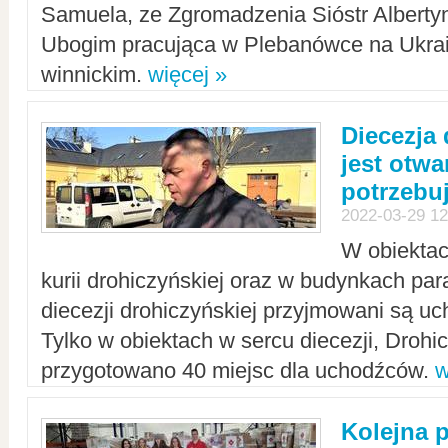
Samuela, ze Zgromadzenia Sióstr Alberty
Ubogim pracująca w Plebanówce na Ukrai
winnickim.
więcej »
Diecezja
jest otwa
potrzebu
2022-03-29 12
W obiektac
kurii drohiczyńskiej oraz w budynkach para
diecezji drohiczyńskiej przyjmowani są uc
Tylko w obiektach w sercu diecezji, Drohi
przygotowano 40 miejsc dla uchodźców.
w
Kolejna 