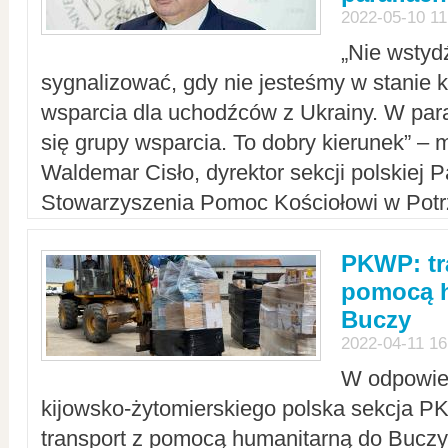
2022-05-10 11
„Nie wstyd
sygnalizować, gdy nie jesteśmy w stanie
wsparcia dla uchodźców z Ukrainy. W para
się grupy wsparcia. To dobry kierunek” – m
Waldemar Cisło, dyrektor sekcji polskiej 
Stowarzyszenia Pomoc Kościołowi w Potr
PKWP: tr
pomocą h
Buczy
2022-04-11 16
W odpowied
kijowsko-żytomierskiego polska sekcja 
transport z pomocą humanitarną do Buczy,