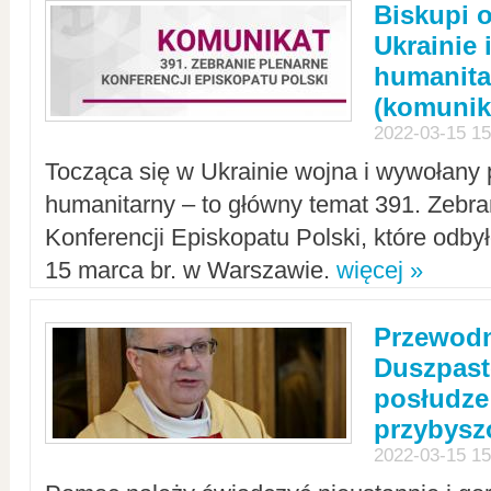
Biskupi 
Ukrainie 
humanit
(komunik
2022-03-15 15
Tocząca się w Ukrainie wojna i wywołany 
humanitarny – to główny temat 391. Zebr
Konferencji Episkopatu Polski, które odbył
15 marca br. w Warszawie.
więcej »
Przewodn
Duszpast
posłudze
przybys
2022-03-15 15