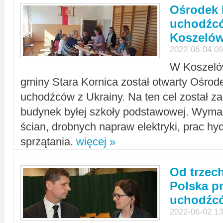
Ośrodek 
uchodźcó
Koszeló
2022-06-04 09
W Koszelów
gminy Stara Kornica został otwarty Ośro
uchodźców z Ukrainy. Na ten cel został 
budynek byłej szkoły podstawowej. Wyma
ścian, drobnych napraw elektryki, prac hy
sprzątania.
więcej »
Od trzec
Polska p
uchodźcó
2022-06-02 13