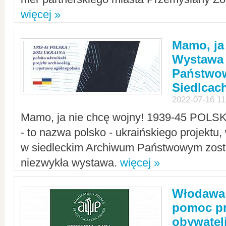
więcej »
Mamo, ja
Wystawa
Państwo
Siedlcac
2022-07-16 11
Mamo, ja nie chcę wojny! 1939-45 POLS
- to nazwa polsko - ukraińskiego projektu
w siedleckim Archiwum Państwowym zosta
niezwykła wystawa.
więcej »
Włodawa:
pomoc pr
obywatel