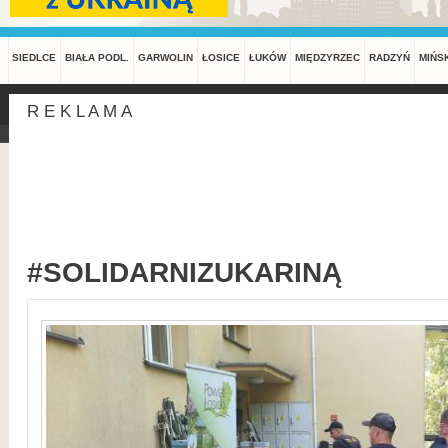
SIEDLCE
BIAŁA PODL.
GARWOLIN
ŁOSICE
ŁUKÓW
MIĘDZYRZEC
RADZYŃ
MIŃS
R E K L A M A
#SOLIDARNIZUKARINĄ