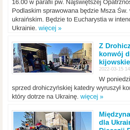
16.00 w parafii pw. Najświętszej Opatrzno
Podlaskim sprawowana będzie Msza Św. 
ukraińskim. Będzie to Eucharystia w intenc
Ukrainie.
więcej »
Z Drohic
konwój d
kijowskie
2022-03-15 14
W poniedzi
sprzed drohiczyńskiej katedry wyruszył k
który dotrze na Ukrainę.
więcej »
Międzyn
dla Ukra