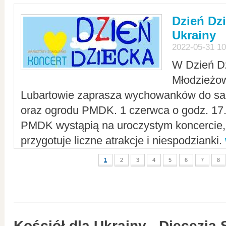
Dzień Dz
Ukrainy
2022-05-31 10
W Dzień D
Młodzieżo
Lubartowie zaprasza wychowanków do sal
oraz ogrodu PMDK. 1 czerwca o godz. 17.0
PMDK wystąpią na uroczystym koncercie
przygotuje liczne atrakcje i niespodzianki.
1
2
3
4
5
6
7
8
Kościół dla Ukrainy - Diecezja 