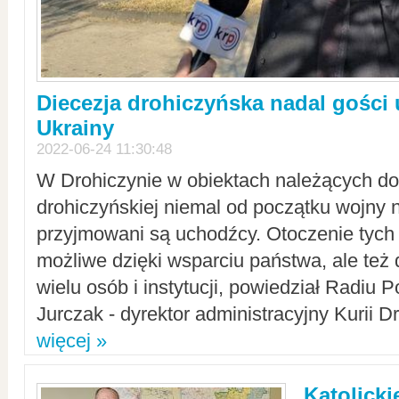
Diecezja drohiczyńska nadal gości
Ukrainy
2022-06-24 11:30:48
W Drohiczynie w obiektach należących do 
drohiczyńskiej niemal od początku wojny 
przyjmowani są uchodźcy. Otoczenie tych 
możliwe dzięki wsparciu państwa, ale też 
wielu osób i instytucji, powiedział Radiu P
Jurczak - dyrektor administracyjny Kurii D
więcej »
Katolicki