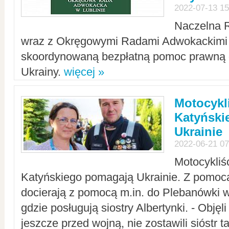
2022-07-13 15
Naczelna 
wraz z Okręgowymi Radami Adwokackimi 
skoordynowaną bezpłatną pomoc prawną d
Ukrainy.
więcej »
Motocykli
Katyński
Ukrainie
2022-06-21 07
Motocykliś
Katyńskiego pomagają Ukrainie. Z pomoc
docierają z pomocą m.in. do Plebanówki w
gdzie posługują siostry Albertynki. - Objęl
jeszcze przed wojną, nie zostawili sióstr 