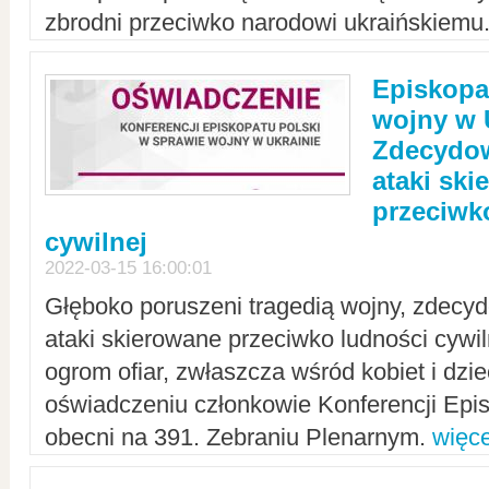
zbrodni przeciwko narodowi ukraińskiemu
Episkopa
wojny w 
Zdecydow
ataki sk
przeciwk
cywilnej
2022-03-15 16:00:01
Głęboko poruszeni tragedią wojny, zdecy
ataki skierowane przeciwko ludności cywi
ogrom ofiar, zwłaszcza wśród kobiet i dzie
oświadczeniu członkowie Konferencji Epis
obecni na 391. Zebraniu Plenarnym.
więce