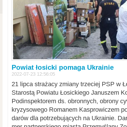
Powiat łosicki pomaga Ukrainie
2022-07-23 12:56:05
21 lipca strażacy zmiany trzeciej PSP w 
Starostą Powiatu Łosickiego Januszem Ko
Podinspektorem ds. obronnych, obrony cyw
kryzysowego Romanem Kasprowiczem po
darów dla potrzebujących na Ukrainie. Dar
mer partnerskiego miasta Przemyślany Zo