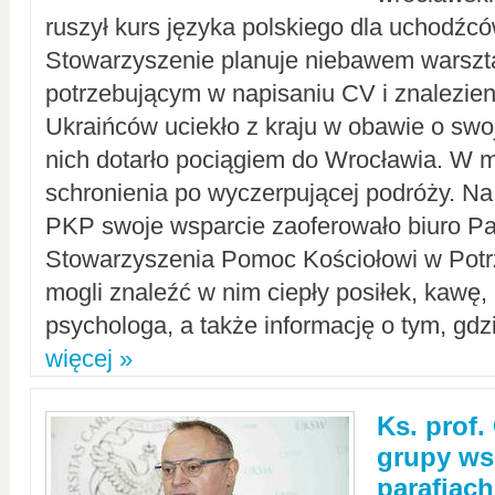
ruszył kurs języka polskiego dla uchodźcó
Stowarzyszenie planuje niebawem warszt
potrzebującym w napisaniu CV i znalezieni
Ukraińców uciekło z kraju w obawie o swoj
nich dotarło pociągiem do Wrocławia. W m
schronienia po wyczerpującej podróży. 
PKP swoje wsparcie zaoferowało biuro P
Stowarzyszenia Pomoc Kościołowi w Potr
mogli znaleźć w nim ciepły posiłek, kawę,
psychologa, a także informację o tym, gdzi
więcej »
Ks. prof.
grupy ws
parafiach