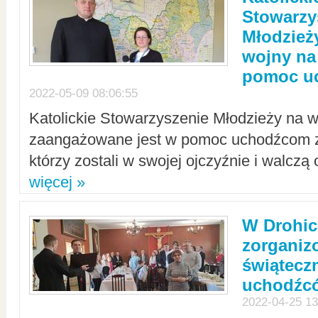
Stowarzy
Młodzież
wojny na 
pomoc u
2022-05-09 08:06:55
Katolickie Stowarzyszenie Młodzieży na w
zaangażowane jest w pomoc uchodźcom z 
którzy zostali w swojej ojczyźnie i walczą 
więcej »
W Drohic
zorgani
świątecz
uchodźc
2022-04-25 13