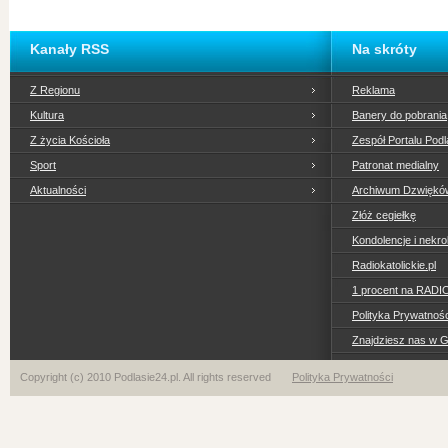
Kanały RSS
Na skróty
Z Regionu
Reklama
Kultura
Banery do pobrania
Z życia Kościoła
Zespół Portalu Podl
Sport
Patronat medialny
Aktualności
Archiwum Dzwiękó
Złóż cegiełkę
Kondolencje i nekro
Radiokatolickie.pl
1 procent na RADI
Polityka Prywatno
Znajdziesz nas w 
Copyright (c) 2010 Podlasie24.pl. All rights reserved
Polityka Prywatności