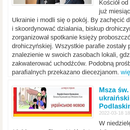
Kościół od
już miesią
Ukrainie i modli się o pokój. By zachęcić
i skoordynować działania, biskup drohicz
zorganizował spotkanie księży proboszczó
drohiczyńskiej. Wszystkie parafie zostały
znalezienie w swoich zasobach lokali, gd
zakwaterować uchodźców. Podobną prośb
parafialnych przekazano diecezjanom.
wię
Msza św.
ukraińsk
Podlaski
2022-03-18 18
W niedziel