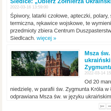
Siedlce: „Ubierz Żołnierza Ukraińs
2022-03-16 13:59:00
Śpiwory, latarki czołowe, apteczki, polary, 
termiczna, rękawice wojskowe, te wymieni
przedmioty zbiera Centrum Duszpasterst
Siedlcach.
więcej »
Msza św.
ukraiński
Zygmunta
2022-03-14 15
Od 20 mar
niedzielę, w parafii św. Zygmunta Króla w
odprawiana Msza św. w języku ukraiński
|<<
<<