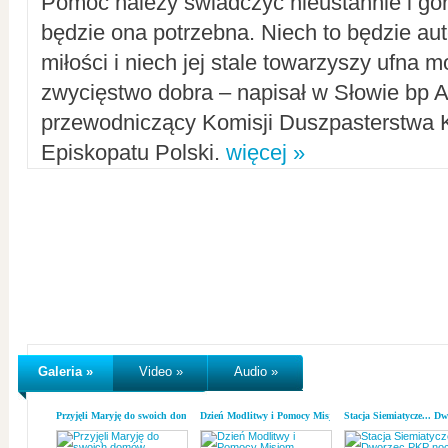
Pomoc należy świadczyć nieustannie i gorl
będzie ona potrzebna. Niech to będzie au
miłości i niech jej stale towarzyszy ufna m
zwycięstwo dobra – napisał w Słowie bp A
przewodniczący Komisji Duszpasterstwa K
Episkopatu Polski.
więcej »
Galeria »
Video »
Audio »
Przyjęli Maryję do swoich domów
Dzień Modlitwy i Pomocy Misjom
Stacja Siemiatycze... D