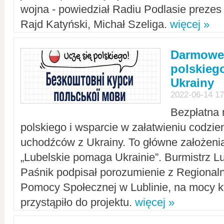
wojna - powiedział Radiu Podlasie preze
Rajd Katyński, Michał Szeliga.
więcej »
Darmowe 
polskiego
Ukrainy
2022-06-14 17
Bezpłatna 
polskiego i wsparcie w załatwieniu codzi
uchodźców z Ukrainy. To główne założenia
„Lubelskie pomaga Ukrainie”. Burmistrz L
Paśnik podpisał porozumienie z Regiona
Pomocy Społecznej w Lublinie, na mocy k
przystąpiło do projektu.
więcej »