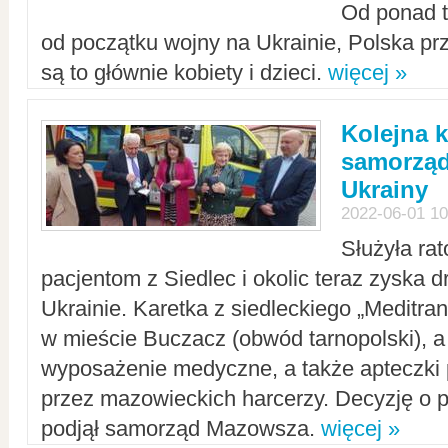
Od ponad tr
od początku wojny na Ukrainie, Polska p
są to głównie kobiety i dzieci.
więcej »
Kolejna k
samorząd
Ukrainy
2022-06-01 10
Służyła ra
pacjentom z Siedlec i okolic teraz zyska d
Ukrainie. Karetka z siedleckiego „Meditrans
w mieście Buczacz (obwód tarnopolski), a
wyposażenie medyczne, a także apteczki
przez mazowieckich harcerzy. Decyzję o 
podjął samorząd Mazowsza.
więcej »