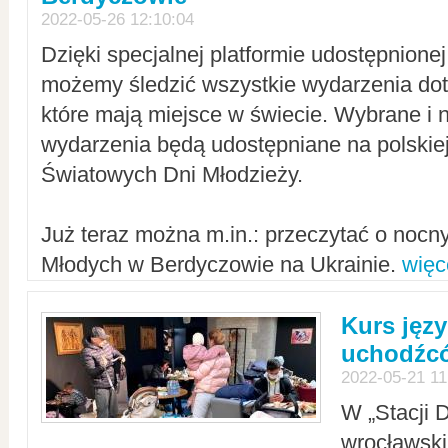
2022-05-26 12:10:04
Dzięki specjalnej platformie udostępnione
możemy śledzić wszystkie wydarzenia dot
które mają miejsce w świecie. Wybrane i 
wydarzenia będą udostępniane na polskiej
Światowych Dni Młodzieży.
Już teraz można m.in.: przeczytać o noc
Młodych w Berdyczowie na Ukrainie.
więc
Kurs języ
uchodźcó
2022-05-21 11
W „Stacji D
wrocławsk