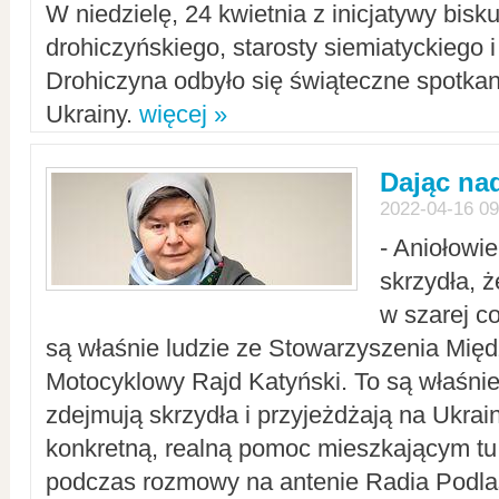
W niedzielę, 24 kwietnia z inicjatywy bisk
drohiczyńskiego, starosty siemiatyckiego i
Drohiczyna odbyło się świąteczne spotka
Ukrainy.
więcej »
Dając nad
2022-04-16 09
- Aniołowi
skrzydła, 
w szarej c
są właśnie ludzie ze Stowarzyszenia Mi
Motocyklowy Rajd Katyński. To są właśnie 
zdejmują skrzydła i przyjeżdżają na Ukrai
konkretną, realną pomoc mieszkającym tu
podczas rozmowy na antenie Radia Podlas