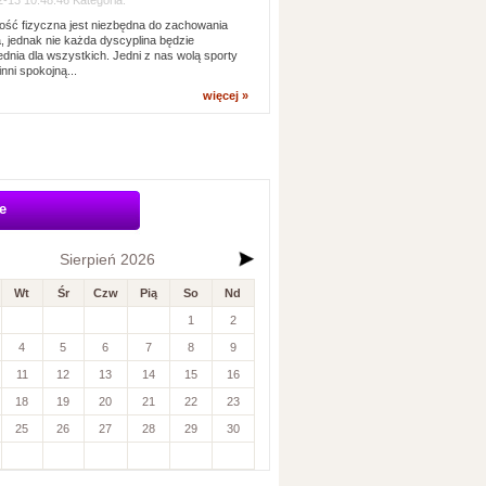
-13 10:48:46 Kategoria:
ść fizyczna jest niezbędna do zachowania
, jednak nie każda dyscyplina będzie
dnia dla wszystkich. Jedni z nas wolą sporty
inni spokojną...
więcej »
e
Sierpień 2026
Wt
Śr
Czw
Pią
So
Nd
1
2
4
5
6
7
8
9
11
12
13
14
15
16
18
19
20
21
22
23
25
26
27
28
29
30