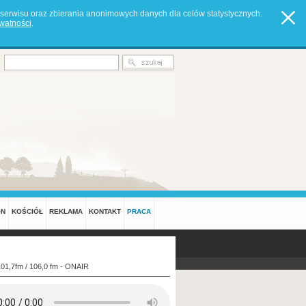
serwisu oraz zbierania anonimowych danych dla celów statystycznych.
ywatności
.
ON
KOŚCIÓŁ
REKLAMA
KONTAKT
PRACA
101,7fm / 106,0 fm - ONAIR