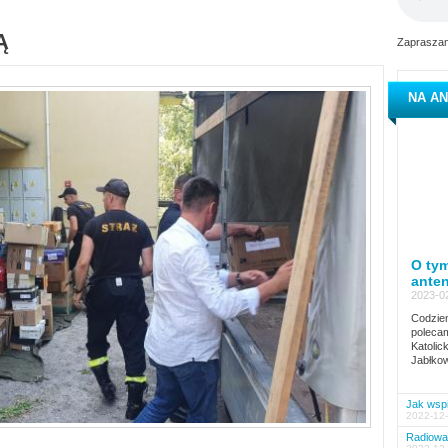
Ą
Zapraszam
NA AN
O tym
ante
2023-02
Codzien
polecam
Katolic
Jabłkow
Jak wspi
2022-12-
Radiowa 