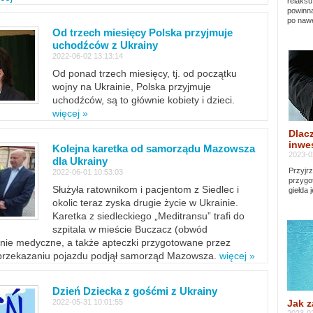
relaksu
powinna
po nawe
Od trzech miesięcy Polska przyjmuje
uchodźców z Ukrainy
2022-06-02 13:13:14
Od ponad trzech miesięcy, tj. od początku
wojny na Ukrainie, Polska przyjmuje
uchodźców, są to głównie kobiety i dzieci.
więcej »
Dlacz
inwes
Kolejna karetka od samorządu Mazowsza
2023-0
dla Ukrainy
Przyjrz
2022-06-01 10:53:03
przygo
Służyła ratownikom i pacjentom z Siedlec i
giełda 
okolic teraz zyska drugie życie w Ukrainie.
Karetka z siedleckiego „Meditransu” trafi do
szpitala w mieście Buczacz (obwód
enie medyczne, a także apteczki przygotowane przez
 przekazaniu pojazdu podjął samorząd Mazowsza.
więcej »
Dzień Dziecka z gośćmi z Ukrainy
Jak z
2022-05-31 10:01:55