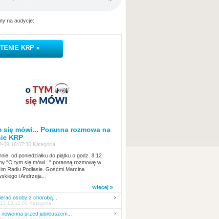
y na audycje:
TENIE KRP »
 się mówi... Poranna rozmowa na
nie KRP
-09 16:07:30 Kategoria:
nie, od poniedziałku do piątku o godz. 8:12
y "O tym się mówi..." poranną rozmowę w
kim Radiu Podlasie. Gośćmi Marcina
skiego i Andrzeja...
więcej »
erać osoby z chorobą...
13 13:12:00 Kategoria:
nowenna przed jubileuszem...