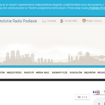
my je w celach zapewnienia maksymalnej wygody użytkowników przy korzystaniu z 
będą one umieszczane w Twoim urządzeniu końcowym. Przeczytaj naszą
Politykę Pr
KÓW
MIĘDZYRZEC
RADZYŃ
MIŃSK MAZ.
SIEMIATYCZE
SOKOŁÓW
WĘGRÓW
REGI
- 
Str. 1 / 1