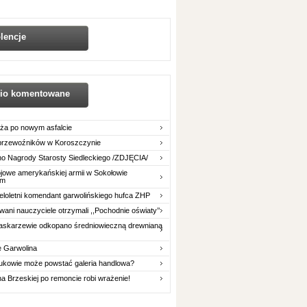
lencje
nio komentowane
ża po nowym asfalcie
 przewoźników w Koroszczynie
o Nagrody Starosty Siedleckiego /ZDJĘCIA/
owe amerykańskiej armii w Sokołowie
im
eloletni komendant garwolińskiego hufca ZHP
ani nauczyciele otrzymali ,,Pochodnie oświaty’’
askarzewie odkopano średniowieczną drewnianą
e Garwolina
ukowie może powstać galeria handlowa?
na Brzeskiej po remoncie robi wrażenie!