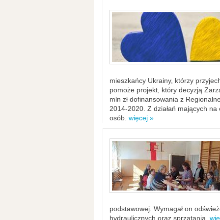
mieszkańcy Ukrainy, którzy przyje
pomoże projekt, który decyzją Za
mln zł dofinansowania z Regiona
2014-2020. Z działań mających na ce
osób.
więcej »
podstawowej. Wymagał on odświeżen
hydraulicznych oraz sprzątania.
wię