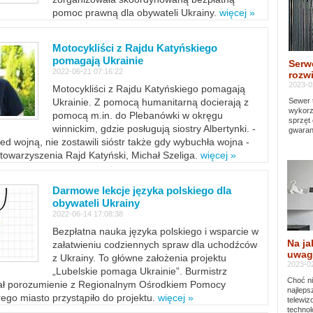
pomoc prawną dla obywateli Ukrainy.
więcej »
Motocykliści z Rajdu Katyńskiego
pomagają Ukrainie
Serw
2022-06-21 07:16:22
rozwi
2023-0
Motocykliści z Rajdu Katyńskiego pomagają
Sewer 
Ukrainie. Z pomocą humanitarną docierają z
wykorz
pomocą m.in. do Plebanówki w okręgu
sprzęt
winnickim, gdzie posługują siostry Albertynki. -
gwaran
ed wojną, nie zostawili sióstr także gdy wybuchła wojna -
towarzyszenia Rajd Katyński, Michał Szeliga.
więcej »
Darmowe lekcje języka polskiego dla
obywateli Ukrainy
2022-06-14 17:08:38
Bezpłatna nauka języka polskiego i wsparcie w
Na ja
załatwieniu codziennych spraw dla uchodźców
uwag
z Ukrainy. To główne założenia projektu
2023-02
„Lubelskie pomaga Ukrainie”. Burmistrz
Choć ni
sał porozumienie z Regionalnym Ośrodkiem Pomocy
najleps
ego miasto przystąpiło do projektu.
więcej »
telewi
technol