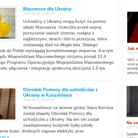
Mazowsze dla Ukrainy
2022-06-09 16:06:39
Uchodźcy z Ukrainy mogą liczyć na pomoc
władz Mazowsza. Ucieczka przed wojną,
porzucenie swoich domów, rozłąka z
najbliższymi, strach i ból to przeżycia, które
zostawiają ślad na długie lata. Dlatego
Jak 
chali do Polski wymagają kompleksowego wsparcia. A w tym
2023-02
rządu Województwa Mazowieckiego otrzyma ponad 13,4
SEO, cz
lnego Programu Operacyjnego Województwa Mazowieckiego
stron p
lu włączenie i integrację społeczną skorzysta 1,5 tys.
techni
witryny
Ośrodek Pomocy dla uchodźców z
Ukrainy w Koszelówce
2022-06-04 09:59:06
W Koszelówce na terenie gminy Stara Kornica
został otwarty Ośrodek Pomocy dla
uchodźców z Ukrainy. Na ten cel został
Na co
zaadaptowany budynek byłej szkoły
2023-02
ia ścian, drobnych napraw elektryki, prac
Sypialn
cej »