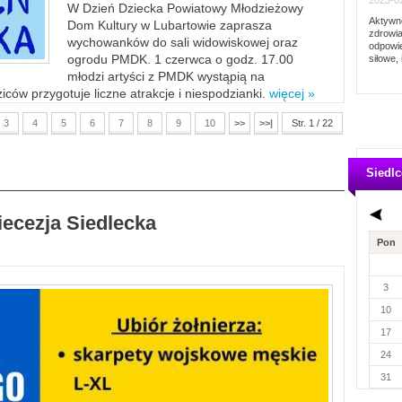
2023-02
W Dzień Dziecka Powiatowy Młodzieżowy
Aktywno
Dom Kultury w Lubartowie zaprasza
zdrowia
wychowanków do sali widowiskowej oraz
odpowie
ogrodu PMDK. 1 czerwca o godz. 17.00
siłowe, 
młodzi artyści z PMDK wystąpią na
ców przygotuje liczne atrakcje i niespodzianki.
więcej »
3
4
5
6
7
8
9
10
>>
>>|
Str. 1 / 22
Siedlc
iecezja Siedlecka
Pon
3
10
17
24
31