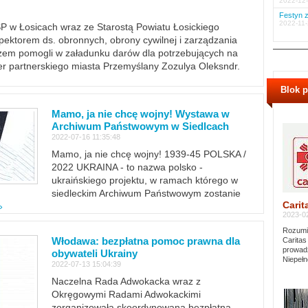
2022-12-
Festyn z
2022-11-
PSP w Łosicach wraz ze Starostą Powiatu Łosickiego
ektorem ds. obronnych, obrony cywilnej i zarządzania
m pomogli w załadunku darów dla potrzebujących na
er partnerskiego miasta Przemyślany Zozulya Oleksndr.
Blok 
Mamo, ja nie chcę wojny! Wystawa w
Archiwum Państwowym w Siedlcach
2022-07-16 11:35:48
Mamo, ja nie chcę wojny! 1939-45 POLSKA /
2022 UKRAINA - to nazwa polsko -
ukraińskiego projektu, w ramach którego w
siedleckim Archiwum Państwowym zostanie
Carit
»
2023-02
Rozumie
Włodawa: bezpłatna pomoc prawna dla
Caritas
prowadz
obywateli Ukrainy
Niepełn
2022-07-13 15:04:39
Naczelna Rada Adwokacka wraz z
Okręgowymi Radami Adwokackimi
zorganizowała skoordynowaną bezpłatną