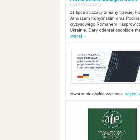
2022-07-23 12:56:05
21 lipca strażacy zmiany trzeciej 
Januszem Kobylińskim oraz Podinsp
kryzysowego Romanem Kasprowicze
Ukrainie. Dary odebrał osobiście m
więcej »
otwarta niezwykła wystawa.
więcej 