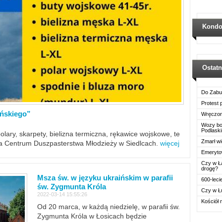
Kondo
Ostat
Do Zabu
Protest
ińskiego”
Wręczon
Wozy boj
Podlask
polary, skarpety, bielizna termiczna, rękawice wojskowe, te
Zmarł wi
ra Centrum Duszpasterstwa Młodzieży w Siedlcach.
więcej
Emerytow
Czy w Ł
drogę?
Msza św. w języku ukraińskim w parafii
600-leci
św. Zygmunta Króla
Czy w Ł
2022-03-14 15:55:26
Kościół 
Od 20 marca, w każdą niedzielę, w parafii św.
Zygmunta Króla w Łosicach będzie