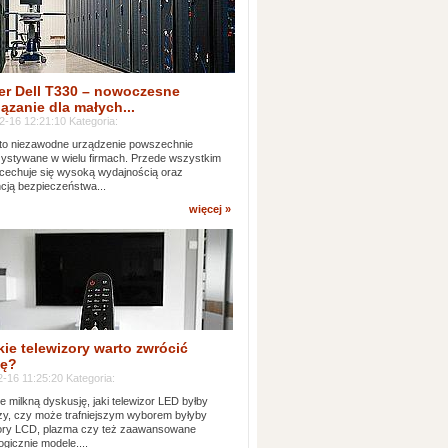
er Dell T330 – nowoczesne
ązanie dla małych...
2-16 12:21:10 Kategoria:
to niezawodne urządzenie powszechnie
ystywane w wielu firmach. Przede wszystkim
 cechuje się wysoką wydajnością oraz
cją bezpieczeństwa...
więcej »
kie telewizory warto zwrócić
ę?
-16 11:25:20 Kategoria:
e milkną dyskusję, jaki telewizor LED byłby
zy, czy może trafniejszym wyborem byłyby
zory LCD, plazma czy też zaawansowane
ogicznie modele....