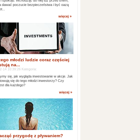
 i spokoju. Wchodząc do niej tuż przed snem,
 dawać poczucie bezpieczeństwa i być oazą
t...
więcej »
ego młodzi ludzie coraz częściej
tują na...
2-14 10:39:26 Kategoria:
ymy się, jak wygląda inwestowanie w akcje. Jak
towują się do tego młodzi inwestorzy? Czy
jest dla każdego?
więcej »
acząć przygodę z pływaniem?