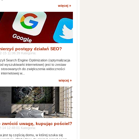
więcej »
mierzyć postępy działań SEO?
-15 11:06:39 Kategoria:
yli Search Engine Optimization (optymalizacja
od wyszukiwarki internetowe) jest to zestaw
k stosowanych do zwiększenia widoczności
 internetowej w...
więcej »
 zwrócić uwagę, kupując pościel?
-14 12:48:01 Kategoria:
ia jest tą częścią domu, w której szuka się