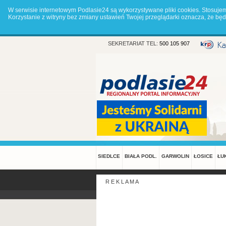
W serwisie internetowym Podlasie24 są wykorzystywane pliki cookies. Stosuje
Korzystanie z witryny bez zmiany ustawień Twojej przeglądarki oznacza, że 
SEKRETARIAT TEL:
500 105 907
SIEDLCE
BIAŁA PODL.
GARWOLIN
ŁOSICE
ŁU
R E K L A M A