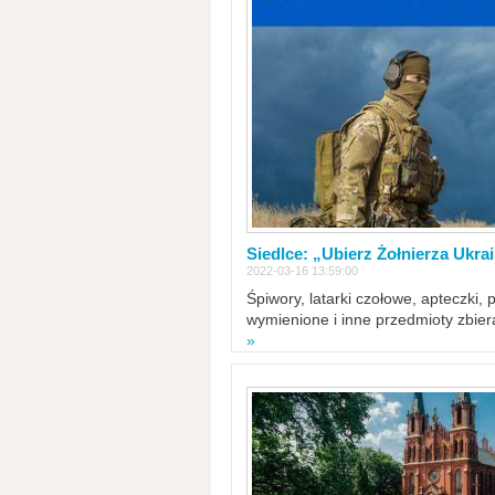
Siedlce: „Ubierz Żołnierza Ukra
2022-03-16 13:59:00
Śpiwory, latarki czołowe, apteczki, 
wymienione i inne przedmioty zbie
»