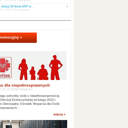
07 10:16:34 Kategoria:
 okazji 30-lecia KRP w...
25 10:54:35 Kategoria:
promocyjny »
as dla niepełnosprawnych
-16 14:38:58 Kategoria:
jąc potrzeby osób z niepełnosprawnością
 Diecezji Drohiczyńskiej od lutego 2010 r.
i Diecezjalny Ośrodek Wsparcia dla Osób
osprawnych...
więcej »