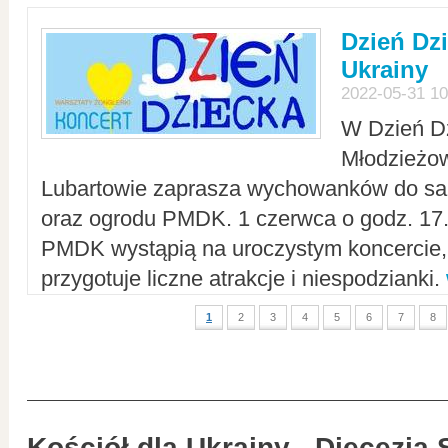
Dzień Dz
Ukrainy
2022-05-31 10
W Dzień D
Młodzieżo
Lubartowie zaprasza wychowanków do sal
oraz ogrodu PMDK. 1 czerwca o godz. 17.0
PMDK wystąpią na uroczystym koncercie
przygotuje liczne atrakcje i niespodzianki.
1
2
3
4
5
6
7
8
Kościół dla Ukrainy - Diecezja 