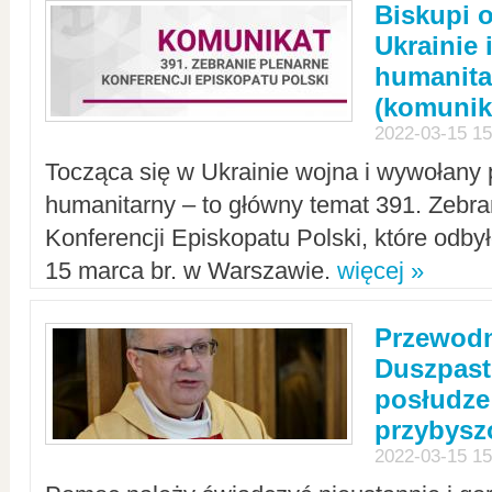
Biskupi 
Ukrainie 
humanit
(komunik
2022-03-15 15
Tocząca się w Ukrainie wojna i wywołany 
humanitarny – to główny temat 391. Zebr
Konferencji Episkopatu Polski, które odbył
15 marca br. w Warszawie.
więcej »
Przewodn
Duszpast
posłudze
przybys
2022-03-15 15