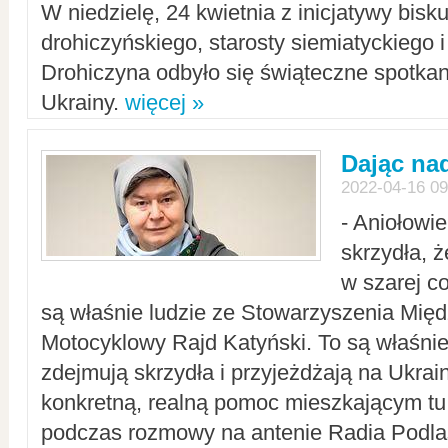
W niedzielę, 24 kwietnia z inicjatywy bisk
drohiczyńskiego, starosty siemiatyckiego i
Drohiczyna odbyło się świąteczne spotka
Ukrainy.
więcej »
Dając nad
2022-04-16 09
- Aniołowi
skrzydła, 
w szarej c
są właśnie ludzie ze Stowarzyszenia Mi
Motocyklowy Rajd Katyński. To są właśnie 
zdejmują skrzydła i przyjeżdżają na Ukrai
konkretną, realną pomoc mieszkającym tu
podczas rozmowy na antenie Radia Podlas