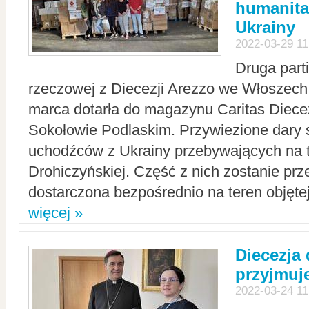
humanita
Ukrainy
2022-03-29 11
Druga part
rzeczowej z Diecezji Arezzo we Włoszech 
marca dotarła do magazynu Caritas Diecez
Sokołowie Podlaskim. Przywiezione dary 
uchodźców z Ukrainy przebywających na t
Drohiczyńskiej. Część z nich zostanie pr
dostarczona bezpośrednio na teren objęte
więcej »
Diecezja
przyjmuj
2022-03-24 11