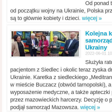
Od ponad tr
od początku wojny na Ukrainie, Polska p
są to głównie kobiety i dzieci.
więcej »
Kolejna k
samorząd
Ukrainy
2022-06-01 10
Służyła ra
pacjentom z Siedlec i okolic teraz zyska d
Ukrainie. Karetka z siedleckiego „Meditrans
w mieście Buczacz (obwód tarnopolski), a
wyposażenie medyczne, a także apteczki
przez mazowieckich harcerzy. Decyzję o 
podjął samorząd Mazowsza.
więcej »