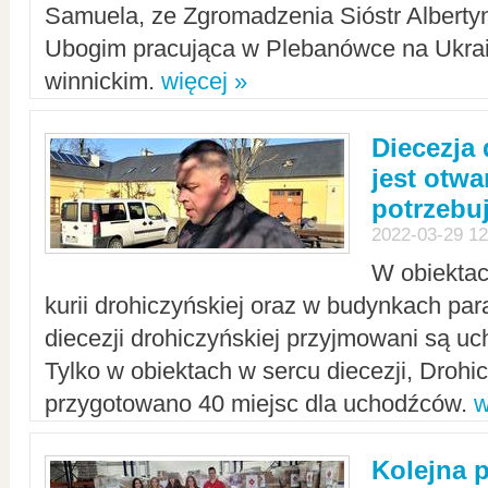
Samuela, ze Zgromadzenia Sióstr Alberty
Ubogim pracująca w Plebanówce na Ukrai
winnickim.
więcej »
Diecezja
jest otwa
potrzebu
2022-03-29 12
W obiektac
kurii drohiczyńskiej oraz w budynkach para
diecezji drohiczyńskiej przyjmowani są uc
Tylko w obiektach w sercu diecezji, Drohi
przygotowano 40 miejsc dla uchodźców.
w
Kolejna 