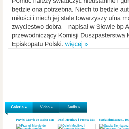
Pomoc należy świadczyć nieustannie i gorl
będzie ona potrzebna. Niech to będzie au
miłości i niech jej stale towarzyszy ufna m
zwycięstwo dobra – napisał w Słowie bp A
przewodniczący Komisji Duszpasterstwa K
Episkopatu Polski.
więcej »
Galeria »
Video »
Audio »
Przyjęli Maryję do swoich domów
Dzień Modlitwy i Pomocy Misjom
Stacja Siemiatycze... D