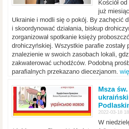
Kościół od
już miesią
Ukrainie i modli się o pokój. By zachęcić
i skoordynować działania, biskup drohicz
zorganizował spotkanie księży proboszczó
drohiczyńskiej. Wszystkie parafie zostały
znalezienie w swoich zasobach lokali, gd
zakwaterować uchodźców. Podobną prośb
parafialnych przekazano diecezjanom.
wię
Msza św.
ukraińsk
Podlaski
2022-03-18 18
W niedziel