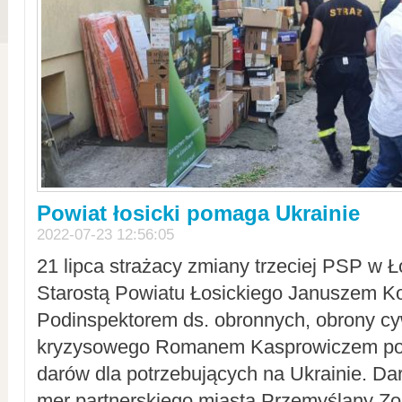
Powiat łosicki pomaga Ukrainie
2022-07-23 12:56:05
21 lipca strażacy zmiany trzeciej PSP w 
Starostą Powiatu Łosickiego Januszem Ko
Podinspektorem ds. obronnych, obrony cyw
kryzysowego Romanem Kasprowiczem po
darów dla potrzebujących na Ukrainie. Dar
mer partnerskiego miasta Przemyślany Zo