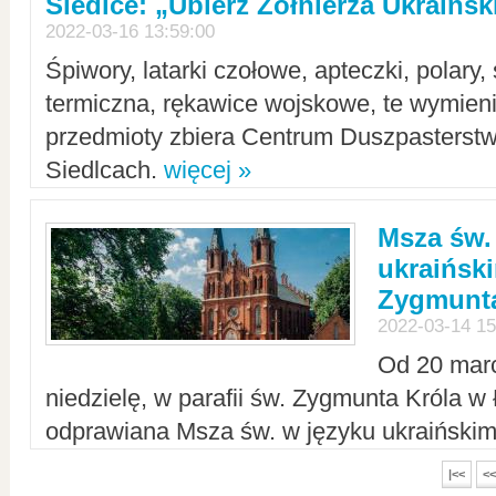
Siedlce: „Ubierz Żołnierza Ukraińs
2022-03-16 13:59:00
Śpiwory, latarki czołowe, apteczki, polary, 
termiczna, rękawice wojskowe, te wymieni
przedmioty zbiera Centrum Duszpasterst
Siedlcach.
więcej »
Msza św.
ukraiński
Zygmunta
2022-03-14 15
Od 20 mar
niedzielę, w parafii św. Zygmunta Króla w
odprawiana Msza św. w języku ukraiński
|<<
<<