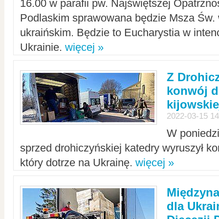
16.00 w parafii pw. Najświętszej Opatrzno
Podlaskim sprawowana będzie Msza Św. 
ukraińskim. Będzie to Eucharystia w intenc
Ukrainie.
więcej »
Z Drohic
konwój d
kijowskie
2022-03-15 14
W poniedzi
sprzed drohiczyńskiej katedry wyruszył k
który dotrze na Ukrainę.
więcej »
Międzyn
dla Ukra