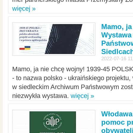
więcej »
Mamo, ja
Wystawa
Państwo
Siedlcac
2022-07-16 11
Mamo, ja nie chcę wojny! 1939-45 POLS
- to nazwa polsko - ukraińskiego projektu
w siedleckim Archiwum Państwowym zosta
niezwykła wystawa.
więcej »
Włodawa:
pomoc pr
obywatel