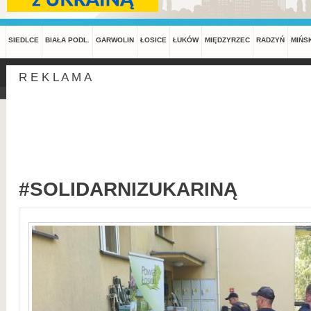
SIEDLCE
BIAŁA PODL.
GARWOLIN
ŁOSICE
ŁUKÓW
MIĘDZYRZEC
RADZYŃ
MIŃS
R E K L A M A
#SOLIDARNIZUKARINĄ