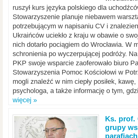
ruszył kurs języka polskiego dla uchodźcó
Stowarzyszenie planuje niebawem warszt
potrzebującym w napisaniu CV i znalezieni
Ukraińców uciekło z kraju w obawie o swoj
nich dotarło pociągiem do Wrocławia. W m
schronienia po wyczerpującej podróży. 
PKP swoje wsparcie zaoferowało biuro P
Stowarzyszenia Pomoc Kościołowi w Potr
mogli znaleźć w nim ciepły posiłek, kawę,
psychologa, a także informację o tym, gdzi
więcej »
Ks. prof.
grupy ws
parafiach