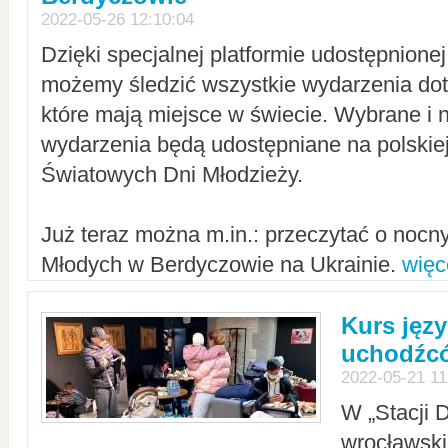
2022-05-26 12:10:04
Dzięki specjalnej platformie udostępnione
możemy śledzić wszystkie wydarzenia dot
które mają miejsce w świecie. Wybrane i 
wydarzenia będą udostępniane na polskiej
Światowych Dni Młodzieży.
Już teraz można m.in.: przeczytać o noc
Młodych w Berdyczowie na Ukrainie.
więc
Kurs języ
uchodźcó
2022-05-21 11
W „Stacji D
wrocławsk