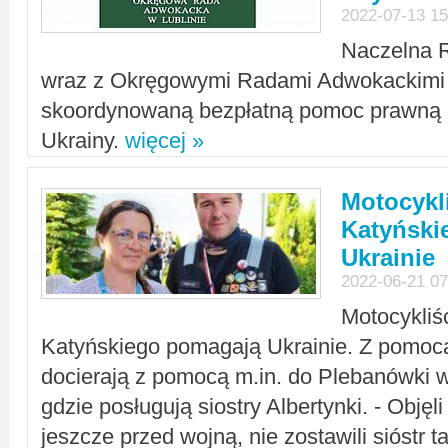
2022-07-13 15
Naczelna 
wraz z Okręgowymi Radami Adwokackimi 
skoordynowaną bezpłatną pomoc prawną d
Ukrainy.
więcej »
Motocykli
Katyński
Ukrainie
2022-06-21 07
Motocykliś
Katyńskiego pomagają Ukrainie. Z pomoc
docierają z pomocą m.in. do Plebanówki w
gdzie posługują siostry Albertynki. - Objęl
jeszcze przed wojną, nie zostawili sióstr 