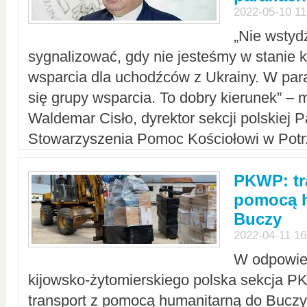
2022-05-10 11
„Nie wstyd
sygnalizować, gdy nie jesteśmy w stanie
wsparcia dla uchodźców z Ukrainy. W para
się grupy wsparcia. To dobry kierunek” – m
Waldemar Cisło, dyrektor sekcji polskiej 
Stowarzyszenia Pomoc Kościołowi w Potr
PKWP: tr
pomocą h
Buczy
2022-04-11 16
W odpowied
kijowsko-żytomierskiego polska sekcja 
transport z pomocą humanitarną do Buczy,