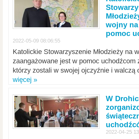
Stowarzy
Młodzież
wojny na 
pomoc u
2022-05-09 08:06:55
Katolickie Stowarzyszenie Młodzieży na w
zaangażowane jest w pomoc uchodźcom z 
którzy zostali w swojej ojczyźnie i walczą 
więcej »
W Drohic
zorgani
świątecz
uchodźc
2022-04-25 13