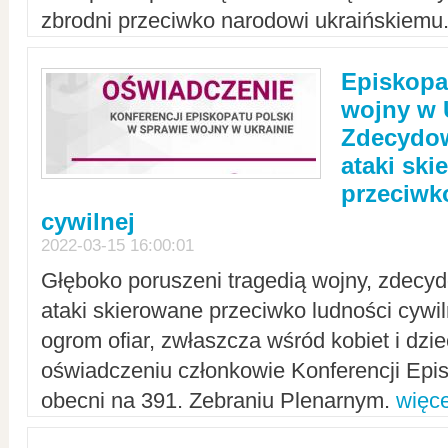
zbrodni przeciwko narodowi ukraińskiemu
Episkopa
wojny w 
Zdecydow
ataki sk
przeciwk
cywilnej
2022-03-15 16:00:01
Głęboko poruszeni tragedią wojny, zdecy
ataki skierowane przeciwko ludności cywi
ogrom ofiar, zwłaszcza wśród kobiet i dzie
oświadczeniu członkowie Konferencji Epis
obecni na 391. Zebraniu Plenarnym.
więce