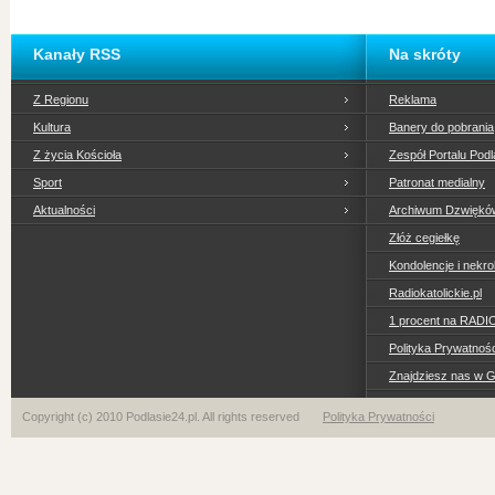
Kanały RSS
Na skróty
Z Regionu
Reklama
Kultura
Banery do pobrania
Z życia Kościoła
Zespół Portalu Podl
Sport
Patronat medialny
Aktualności
Archiwum Dzwiękó
Złóż cegiełkę
Kondolencje i nekro
Radiokatolickie.pl
1 procent na RADI
Polityka Prywatno
Znajdziesz nas w 
Copyright (c) 2010 Podlasie24.pl. All rights reserved
Polityka Prywatności