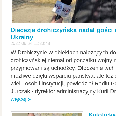
Diecezja drohiczyńska nadal gości
Ukrainy
2022-06-24 11:30:48
W Drohiczynie w obiektach należących do 
drohiczyńskiej niemal od początku wojny 
przyjmowani są uchodźcy. Otoczenie tych 
możliwe dzięki wsparciu państwa, ale też 
wielu osób i instytucji, powiedział Radiu P
Jurczak - dyrektor administracyjny Kurii D
więcej »
Katolicki