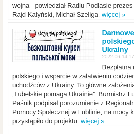
wojna - powiedział Radiu Podlasie preze
Rajd Katyński, Michał Szeliga.
więcej »
Darmowe 
polskiego
Ukrainy
2022-06-14 17
Bezpłatna 
polskiego i wsparcie w załatwieniu codzi
uchodźców z Ukrainy. To główne założenia
„Lubelskie pomaga Ukrainie”. Burmistrz L
Paśnik podpisał porozumienie z Regiona
Pomocy Społecznej w Lublinie, na mocy k
przystąpiło do projektu.
więcej »