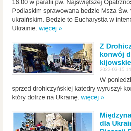
16.00 w parafii pw. Najświętszej Opatrzno
Podlaskim sprawowana będzie Msza Św. 
ukraińskim. Będzie to Eucharystia w intenc
Ukrainie.
więcej »
Z Drohic
konwój d
kijowskie
2022-03-15 14
W poniedzi
sprzed drohiczyńskiej katedry wyruszył k
który dotrze na Ukrainę.
więcej »
Międzyn
dla Ukra