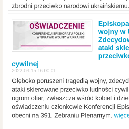
zbrodni przeciwko narodowi ukraińskiemu
Episkopa
wojny w 
Zdecydow
ataki sk
przeciwk
cywilnej
2022-03-15 16:00:01
Głęboko poruszeni tragedią wojny, zdecy
ataki skierowane przeciwko ludności cywi
ogrom ofiar, zwłaszcza wśród kobiet i dzie
oświadczeniu członkowie Konferencji Epis
obecni na 391. Zebraniu Plenarnym.
więce