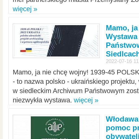
więcej »
Mamo, ja
Wystawa
Państwo
Siedlcac
2022-07-16 11
Mamo, ja nie chcę wojny! 1939-45 POLS
- to nazwa polsko - ukraińskiego projektu
w siedleckim Archiwum Państwowym zosta
niezwykła wystawa.
więcej »
Włodawa:
pomoc pr
obywatel