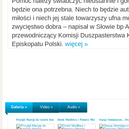
Pomoc należy świadczyć nieustannie i gorl
będzie ona potrzebna. Niech to będzie au
miłości i niech jej stale towarzyszy ufna m
zwycięstwo dobra – napisał w Słowie bp A
przewodniczący Komisji Duszpasterstwa K
Episkopatu Polski.
więcej »
Galeria »
Video »
Audio »
Przyjęli Maryję do swoich domów
Dzień Modlitwy i Pomocy Misjom
Stacja Siemiatycze... D