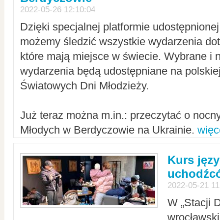
2022-05-26 12:10:04
Dzięki specjalnej platformie udostępnione
możemy śledzić wszystkie wydarzenia dot
które mają miejsce w świecie. Wybrane i 
wydarzenia będą udostępniane na polskiej
Światowych Dni Młodzieży.
Już teraz można m.in.: przeczytać o noc
Młodych w Berdyczowie na Ukrainie.
więc
Kurs języ
uchodźcó
2022-05-21 11
W „Stacji D
wrocławsk