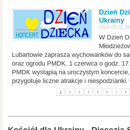
Dzień Dz
Ukrainy
2022-05-31 10
W Dzień D
Młodzieżo
Lubartowie zaprasza wychowanków do sal
oraz ogrodu PMDK. 1 czerwca o godz. 17.0
PMDK wystąpią na uroczystym koncercie
przygotuje liczne atrakcje i niespodzianki.
1
2
3
4
5
6
7
8
Kościół dla Ukrainy - Diecezja 