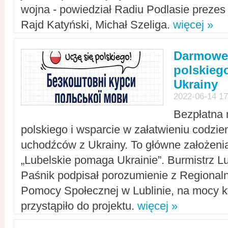
wojna - powiedział Radiu Podlasie preze
Rajd Katyński, Michał Szeliga.
więcej »
Darmowe 
polskiego
Ukrainy
2022-06-14 17
Bezpłatna 
polskiego i wsparcie w załatwieniu codzi
uchodźców z Ukrainy. To główne założenia
„Lubelskie pomaga Ukrainie”. Burmistrz L
Paśnik podpisał porozumienie z Regiona
Pomocy Społecznej w Lublinie, na mocy k
przystąpiło do projektu.
więcej »