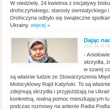
W niedzielę, 24 kwietnia z inicjatywy bisk
drohiczyńskiego, starosty siemiatyckiego i
Drohiczyna odbyło się świąteczne spotka
Ukrainy.
więcej »
Dając nad
2022-04-16 09
- Aniołowi
skrzydła, 
w szarej c
są właśnie ludzie ze Stowarzyszenia Mi
Motocyklowy Rajd Katyński. To są właśnie 
zdejmują skrzydła i przyjeżdżają na Ukrai
konkretną, realną pomoc mieszkającym tu
podczas rozmowy na antenie Radia Podlas