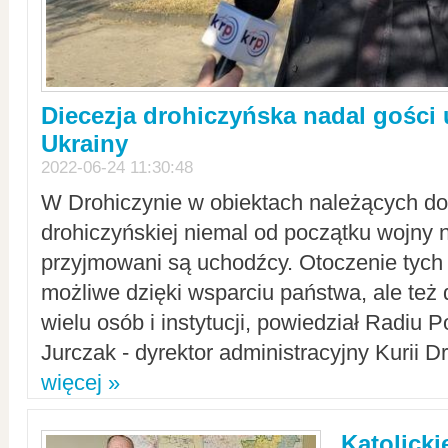
Diecezja drohiczyńska nadal gości
Ukrainy
2022-06-24 11:30:48
W Drohiczynie w obiektach należących do 
drohiczyńskiej niemal od początku wojny 
przyjmowani są uchodźcy. Otoczenie tych 
możliwe dzięki wsparciu państwa, ale też 
wielu osób i instytucji, powiedział Radiu P
Jurczak - dyrektor administracyjny Kurii D
więcej »
Katolicki