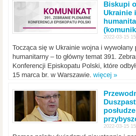
Biskupi 
Ukrainie 
humanit
(komunik
2022-03-15 15
Tocząca się w Ukrainie wojna i wywołany 
humanitarny – to główny temat 391. Zebr
Konferencji Episkopatu Polski, które odbył
15 marca br. w Warszawie.
więcej »
Przewodn
Duszpast
posłudze
przybys
2022-03-15 15