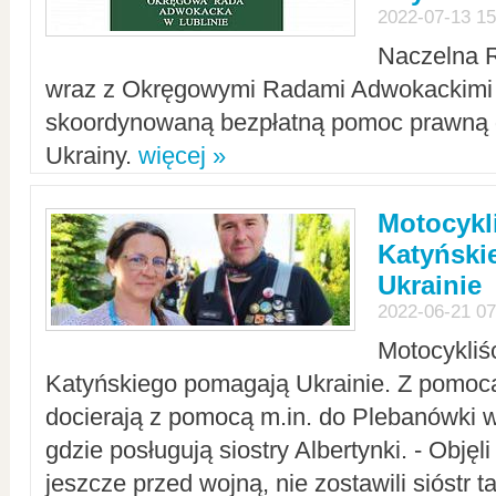
2022-07-13 15
Naczelna 
wraz z Okręgowymi Radami Adwokackimi 
skoordynowaną bezpłatną pomoc prawną d
Ukrainy.
więcej »
Motocykli
Katyński
Ukrainie
2022-06-21 07
Motocykliś
Katyńskiego pomagają Ukrainie. Z pomoc
docierają z pomocą m.in. do Plebanówki w
gdzie posługują siostry Albertynki. - Objęl
jeszcze przed wojną, nie zostawili sióstr 