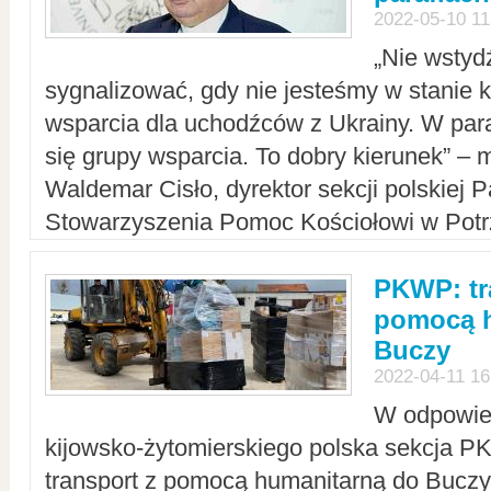
2022-05-10 11
„Nie wstyd
sygnalizować, gdy nie jesteśmy w stanie
wsparcia dla uchodźców z Ukrainy. W para
się grupy wsparcia. To dobry kierunek” – m
Waldemar Cisło, dyrektor sekcji polskiej 
Stowarzyszenia Pomoc Kościołowi w Potr
PKWP: tr
pomocą h
Buczy
2022-04-11 16
W odpowied
kijowsko-żytomierskiego polska sekcja 
transport z pomocą humanitarną do Buczy,