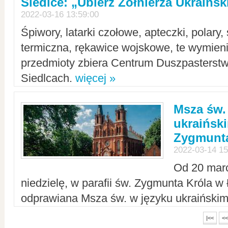
Siedlce: „Ubierz Żołnierza Ukraińs
2022-03-16 13:59:00
Śpiwory, latarki czołowe, apteczki, polary, 
termiczna, rękawice wojskowe, te wymieni
przedmioty zbiera Centrum Duszpasterst
Siedlcach.
więcej »
Msza św.
ukraiński
Zygmunta
2022-03-14 15
Od 20 mar
niedzielę, w parafii św. Zygmunta Króla w
odprawiana Msza św. w języku ukraiński
|<<
<<