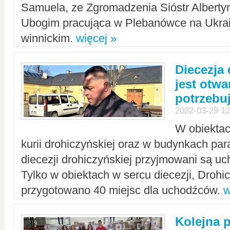
Samuela, ze Zgromadzenia Sióstr Alberty
Ubogim pracująca w Plebanówce na Ukrai
winnickim.
więcej »
Diecezja
jest otwa
potrzebu
2022-03-29 12
W obiektac
kurii drohiczyńskiej oraz w budynkach para
diecezji drohiczyńskiej przyjmowani są uc
Tylko w obiektach w sercu diecezji, Drohi
przygotowano 40 miejsc dla uchodźców.
w
Kolejna 