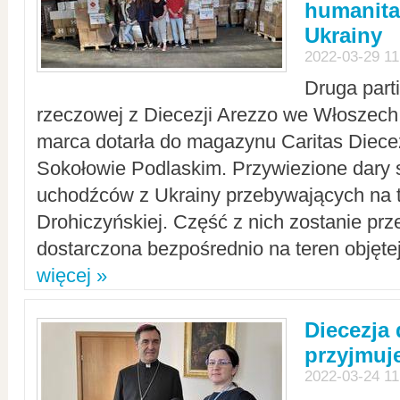
humanita
Ukrainy
2022-03-29 11
Druga part
rzeczowej z Diecezji Arezzo we Włoszech 
marca dotarła do magazynu Caritas Diecez
Sokołowie Podlaskim. Przywiezione dary 
uchodźców z Ukrainy przebywających na t
Drohiczyńskiej. Część z nich zostanie pr
dostarczona bezpośrednio na teren objęte
więcej »
Diecezja
przyjmuj
2022-03-24 11