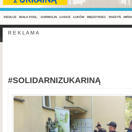
SIEDLCE
BIAŁA PODL.
GARWOLIN
ŁOSICE
ŁUKÓW
MIĘDZYRZEC
RADZYŃ
MIŃS
R E K L A M A
#SOLIDARNIZUKARINĄ