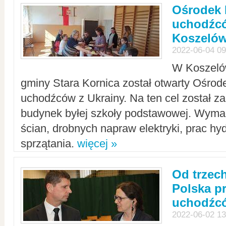
Ośrodek 
uchodźcó
Koszeló
2022-06-04 09
W Koszelów
gminy Stara Kornica został otwarty Ośro
uchodźców z Ukrainy. Na ten cel został 
budynek byłej szkoły podstawowej. Wyma
ścian, drobnych napraw elektryki, prac hy
sprzątania.
więcej »
Od trzec
Polska p
uchodźcó
2022-06-02 13