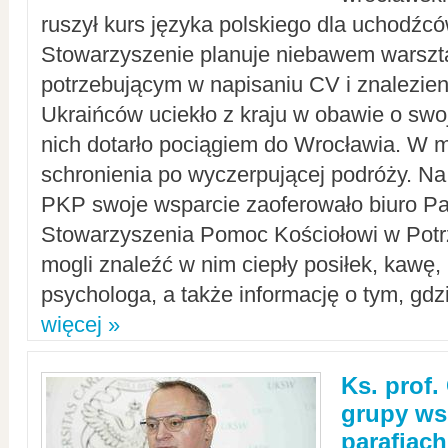
ruszył kurs języka polskiego dla uchodźcó
Stowarzyszenie planuje niebawem warszt
potrzebującym w napisaniu CV i znalezieni
Ukraińców uciekło z kraju w obawie o swoj
nich dotarło pociągiem do Wrocławia. W m
schronienia po wyczerpującej podróży. 
PKP swoje wsparcie zaoferowało biuro P
Stowarzyszenia Pomoc Kościołowi w Potr
mogli znaleźć w nim ciepły posiłek, kawę,
psychologa, a także informację o tym, gdzi
więcej »
Ks. prof.
grupy ws
parafiach