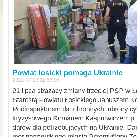
Powiat łosicki pomaga Ukrainie
2022-07-23 12:56:05
21 lipca strażacy zmiany trzeciej PSP w 
Starostą Powiatu Łosickiego Januszem Ko
Podinspektorem ds. obronnych, obrony cyw
kryzysowego Romanem Kasprowiczem po
darów dla potrzebujących na Ukrainie. Dar
mer partnerskiego miasta Przemyślany Zo