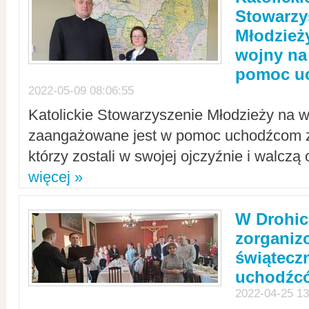
Stowarzy
Młodzież
wojny na 
pomoc u
2022-05-09 08:06:55
Katolickie Stowarzyszenie Młodzieży na w
zaangażowane jest w pomoc uchodźcom z 
którzy zostali w swojej ojczyźnie i walczą 
więcej »
W Drohic
zorgani
świątecz
uchodźc
2022-04-25 13