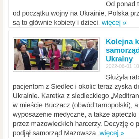
Od ponad tr
od początku wojny na Ukrainie, Polska p
są to głównie kobiety i dzieci.
więcej »
Kolejna k
samorząd
Ukrainy
2022-06-01 10
Służyła ra
pacjentom z Siedlec i okolic teraz zyska d
Ukrainie. Karetka z siedleckiego „Meditrans
w mieście Buczacz (obwód tarnopolski), a
wyposażenie medyczne, a także apteczki
przez mazowieckich harcerzy. Decyzję o 
podjął samorząd Mazowsza.
więcej »