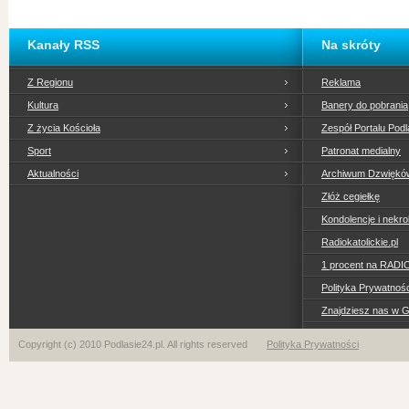
Kanały RSS
Na skróty
Z Regionu
Reklama
Kultura
Banery do pobrania
Z życia Kościoła
Zespół Portalu Podl
Sport
Patronat medialny
Aktualności
Archiwum Dzwiękó
Złóż cegiełkę
Kondolencje i nekro
Radiokatolickie.pl
1 procent na RADI
Polityka Prywatno
Znajdziesz nas w 
Copyright (c) 2010 Podlasie24.pl. All rights reserved
Polityka Prywatności