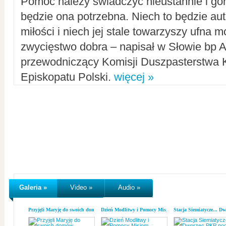
Pomoc należy świadczyć nieustannie i gorl
będzie ona potrzebna. Niech to będzie au
miłości i niech jej stale towarzyszy ufna m
zwycięstwo dobra – napisał w Słowie bp A
przewodniczący Komisji Duszpasterstwa K
Episkopatu Polski.
więcej »
Galeria »
Video »
Audio »
Przyjęli Maryję do swoich domów
Dzień Modlitwy i Pomocy Misjom
Stacja Siemiatycze... D