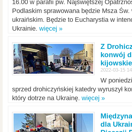
16.00 w parafii pw. Najświętszej Opatrzno
Podlaskim sprawowana będzie Msza Św. 
ukraińskim. Będzie to Eucharystia w intenc
Ukrainie.
więcej »
Z Drohic
konwój d
kijowskie
2022-03-15 14
W poniedzi
sprzed drohiczyńskiej katedry wyruszył k
który dotrze na Ukrainę.
więcej »
Międzyn
dla Ukra