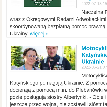
2022-07-13 15
Naczelna 
wraz z Okręgowymi Radami Adwokackimi 
skoordynowaną bezpłatną pomoc prawną d
Ukrainy.
więcej »
Motocykli
Katyński
Ukrainie
2022-06-21 07
Motocykliś
Katyńskiego pomagają Ukrainie. Z pomoc
docierają z pomocą m.in. do Plebanówki w
gdzie posługują siostry Albertynki. - Objęl
jeszcze przed wojną, nie zostawili sióstr 