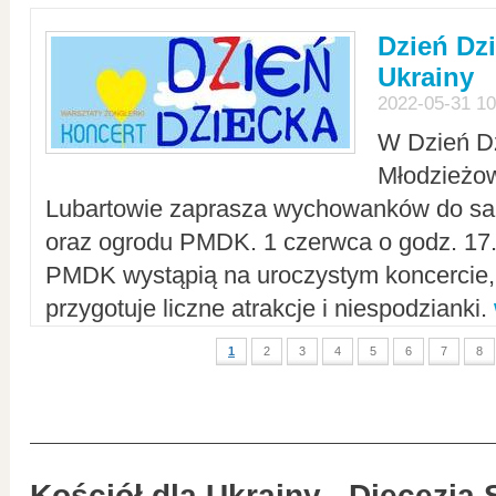
Dzień Dz
Ukrainy
2022-05-31 10
W Dzień D
Młodzieżo
Lubartowie zaprasza wychowanków do sal
oraz ogrodu PMDK. 1 czerwca o godz. 17.0
PMDK wystąpią na uroczystym koncercie
przygotuje liczne atrakcje i niespodzianki.
1
2
3
4
5
6
7
8
Kościół dla Ukrainy - Diecezja 