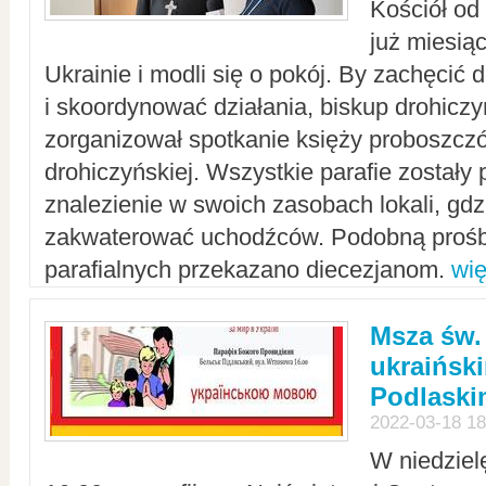
Kościół od
już miesią
Ukrainie i modli się o pokój. By zachęcić
i skoordynować działania, biskup drohicz
zorganizował spotkanie księży proboszczó
drohiczyńskiej. Wszystkie parafie zostały
znalezienie w swoich zasobach lokali, gd
zakwaterować uchodźców. Podobną prośb
parafialnych przekazano diecezjanom.
wię
Msza św.
ukraińsk
Podlaski
2022-03-18 18
W niedziel