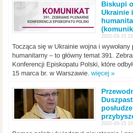
Biskupi 
Ukrainie 
humanit
(komunik
2022-03-15 15
Tocząca się w Ukrainie wojna i wywołany 
humanitarny – to główny temat 391. Zebr
Konferencji Episkopatu Polski, które odbył
15 marca br. w Warszawie.
więcej »
Przewodn
Duszpast
posłudze
przybys
2022-03-15 15