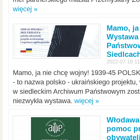
więcej »
Mamo, ja
Wystawa
Państwo
Siedlcac
2022-07-16 11
Mamo, ja nie chcę wojny! 1939-45 POLS
- to nazwa polsko - ukraińskiego projektu
w siedleckim Archiwum Państwowym zosta
niezwykła wystawa.
więcej »
Włodawa:
pomoc pr
obywatel