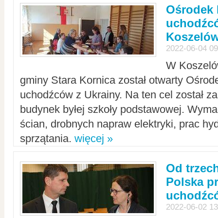
Ośrodek 
uchodźcó
Koszeló
2022-06-04 09
W Koszelów
gminy Stara Kornica został otwarty Ośro
uchodźców z Ukrainy. Na ten cel został 
budynek byłej szkoły podstawowej. Wyma
ścian, drobnych napraw elektryki, prac hy
sprzątania.
więcej »
Od trzec
Polska p
uchodźcó
2022-06-02 13