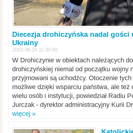
Diecezja drohiczyńska nadal gości
Ukrainy
2022-06-24 11:30:48
W Drohiczynie w obiektach należących do 
drohiczyńskiej niemal od początku wojny 
przyjmowani są uchodźcy. Otoczenie tych 
możliwe dzięki wsparciu państwa, ale też 
wielu osób i instytucji, powiedział Radiu P
Jurczak - dyrektor administracyjny Kurii D
więcej »
Katolicki