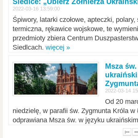
Siedlce: „Ubierz Żołnierza Ukraińs
2022-03-16 13:59:00
Śpiwory, latarki czołowe, apteczki, polary, 
termiczna, rękawice wojskowe, te wymieni
przedmioty zbiera Centrum Duszpasterst
Siedlcach.
więcej »
Msza św.
ukraiński
Zygmunta
2022-03-14 15
Od 20 mar
niedzielę, w parafii św. Zygmunta Króla w
odprawiana Msza św. w języku ukraiński
|<<
<<