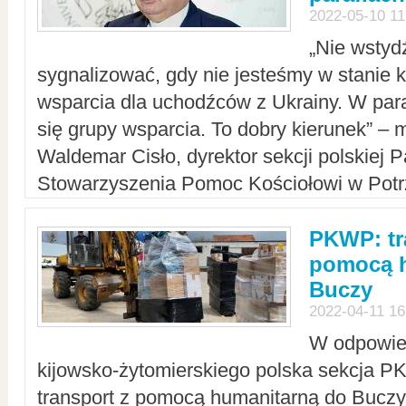
2022-05-10 11
„Nie wstyd
sygnalizować, gdy nie jesteśmy w stanie
wsparcia dla uchodźców z Ukrainy. W para
się grupy wsparcia. To dobry kierunek” – m
Waldemar Cisło, dyrektor sekcji polskiej 
Stowarzyszenia Pomoc Kościołowi w Potr
PKWP: tr
pomocą h
Buczy
2022-04-11 16
W odpowied
kijowsko-żytomierskiego polska sekcja 
transport z pomocą humanitarną do Buczy,