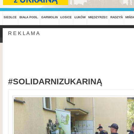
SIEDLCE
BIAŁA PODL.
GARWOLIN
ŁOSICE
ŁUKÓW
MIĘDZYRZEC
RADZYŃ
MIŃS
R E K L A M A
#SOLIDARNIZUKARINĄ