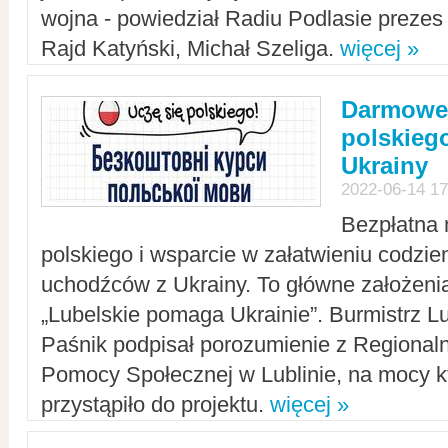
wojna - powiedział Radiu Podlasie preze
Rajd Katyński, Michał Szeliga.
więcej »
Darmowe 
polskiego
Ukrainy
2022-06-14 17
Bezpłatna 
polskiego i wsparcie w załatwieniu codzi
uchodźców z Ukrainy. To główne założenia
„Lubelskie pomaga Ukrainie”. Burmistrz L
Paśnik podpisał porozumienie z Regiona
Pomocy Społecznej w Lublinie, na mocy k
przystąpiło do projektu.
więcej »