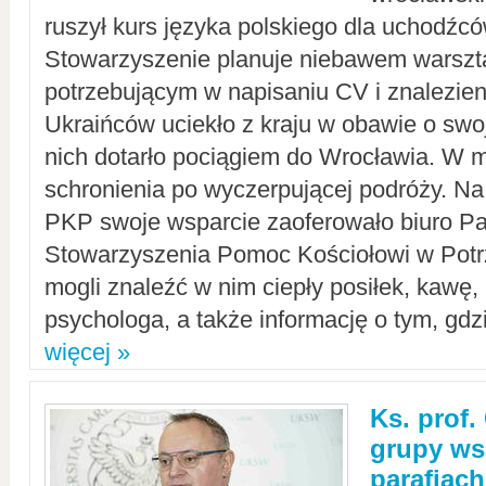
ruszył kurs języka polskiego dla uchodźcó
Stowarzyszenie planuje niebawem warszt
potrzebującym w napisaniu CV i znalezieni
Ukraińców uciekło z kraju w obawie o swoj
nich dotarło pociągiem do Wrocławia. W m
schronienia po wyczerpującej podróży. 
PKP swoje wsparcie zaoferowało biuro P
Stowarzyszenia Pomoc Kościołowi w Potr
mogli znaleźć w nim ciepły posiłek, kawę,
psychologa, a także informację o tym, gdzi
więcej »
Ks. prof.
grupy ws
parafiach