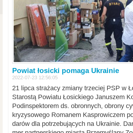
Powiat łosicki pomaga Ukrainie
2022-07-23 12:56:05
21 lipca strażacy zmiany trzeciej PSP w 
Starostą Powiatu Łosickiego Januszem Ko
Podinspektorem ds. obronnych, obrony cyw
kryzysowego Romanem Kasprowiczem po
darów dla potrzebujących na Ukrainie. Dar
mer partnerskiego miasta Przemyślany Zo