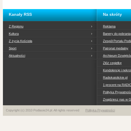
Kanały RSS
Na skróty
Z Regionu
Reklama
Kultura
Banery do pobrania
Z życia Kościoła
Zespół Portalu Podl
Sport
Patronat medialny
Aktualności
Archiwum Dzwiękó
Złóż cegiełkę
Kondolencje i nekro
Radiokatolickie.pl
1 procent na RADI
Polityka Prywatno
Znajdziesz nas w 
Copyright (c) 2010 Podlasie24.pl. All rights reserved
Polityka Prywatności