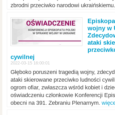
zbrodni przeciwko narodowi ukraińskiemu
Episkopa
wojny w 
Zdecydow
ataki sk
przeciwk
cywilnej
2022-03-15 16:00:01
Głęboko poruszeni tragedią wojny, zdecy
ataki skierowane przeciwko ludności cywi
ogrom ofiar, zwłaszcza wśród kobiet i dzie
oświadczeniu członkowie Konferencji Epis
obecni na 391. Zebraniu Plenarnym.
więce