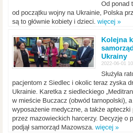
Od ponad tr
od początku wojny na Ukrainie, Polska p
są to głównie kobiety i dzieci.
więcej »
Kolejna k
samorząd
Ukrainy
2022-06-01 10
Służyła ra
pacjentom z Siedlec i okolic teraz zyska d
Ukrainie. Karetka z siedleckiego „Meditrans
w mieście Buczacz (obwód tarnopolski), a
wyposażenie medyczne, a także apteczki
przez mazowieckich harcerzy. Decyzję o 
podjął samorząd Mazowsza.
więcej »