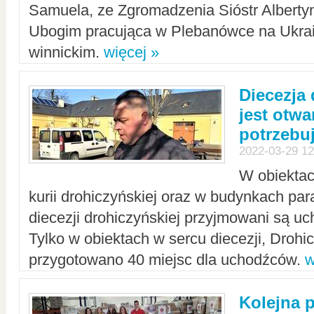
Samuela, ze Zgromadzenia Sióstr Alberty
Ubogim pracująca w Plebanówce na Ukrai
winnickim.
więcej »
Diecezja
jest otwa
potrzebu
2022-03-29 12
W obiektac
kurii drohiczyńskiej oraz w budynkach para
diecezji drohiczyńskiej przyjmowani są uc
Tylko w obiektach w sercu diecezji, Drohi
przygotowano 40 miejsc dla uchodźców.
w
Kolejna 