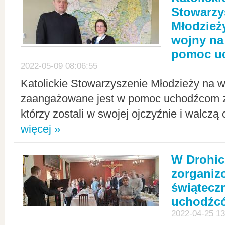
Stowarzy
Młodzież
wojny na 
pomoc u
2022-05-09 08:06:55
Katolickie Stowarzyszenie Młodzieży na w
zaangażowane jest w pomoc uchodźcom z 
którzy zostali w swojej ojczyźnie i walczą 
więcej »
W Drohic
zorgani
świątecz
uchodźc
2022-04-25 13