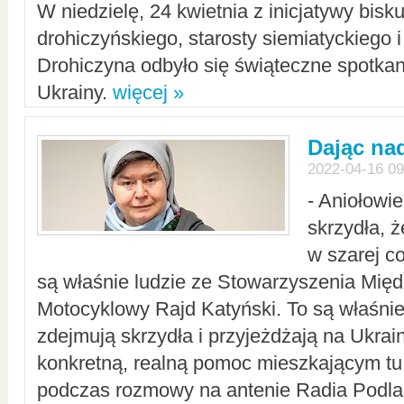
W niedzielę, 24 kwietnia z inicjatywy bisk
drohiczyńskiego, starosty siemiatyckiego i
Drohiczyna odbyło się świąteczne spotka
Ukrainy.
więcej »
Dając nad
2022-04-16 09
- Aniołowi
skrzydła, 
w szarej c
są właśnie ludzie ze Stowarzyszenia Mi
Motocyklowy Rajd Katyński. To są właśnie 
zdejmują skrzydła i przyjeżdżają na Ukrai
konkretną, realną pomoc mieszkającym tu
podczas rozmowy na antenie Radia Podlas