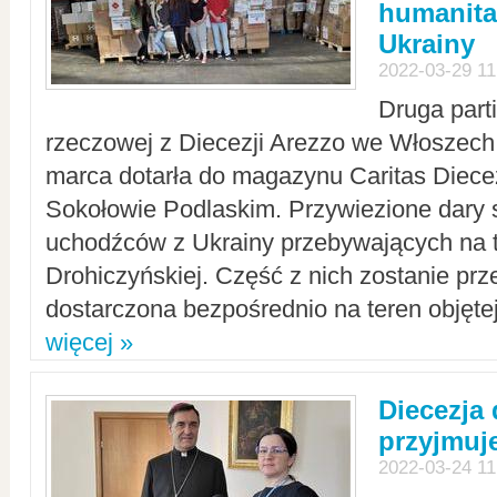
humanita
Ukrainy
2022-03-29 11
Druga part
rzeczowej z Diecezji Arezzo we Włoszech 
marca dotarła do magazynu Caritas Diecez
Sokołowie Podlaskim. Przywiezione dary 
uchodźców z Ukrainy przebywających na t
Drohiczyńskiej. Część z nich zostanie pr
dostarczona bezpośrednio na teren objęte
więcej »
Diecezja
przyjmuj
2022-03-24 11