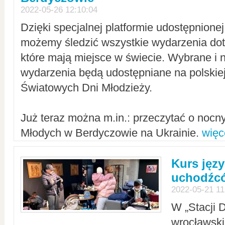
2022-05-26 12:10:04
Dzięki specjalnej platformie udostępnione
możemy śledzić wszystkie wydarzenia dot
które mają miejsce w świecie. Wybrane i 
wydarzenia będą udostępniane na polskiej
Światowych Dni Młodzieży.
Już teraz można m.in.: przeczytać o noc
Młodych w Berdyczowie na Ukrainie.
więc
Kurs języ
uchodźcó
2022-05-21 11
W „Stacji D
wrocławsk