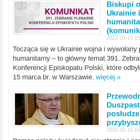
Biskupi 
Ukrainie 
humanit
(komunik
2022-03-15 15
Tocząca się w Ukrainie wojna i wywołany 
humanitarny – to główny temat 391. Zebr
Konferencji Episkopatu Polski, które odbył
15 marca br. w Warszawie.
więcej »
Przewodn
Duszpast
posłudze
przybys
2022-03-15 15