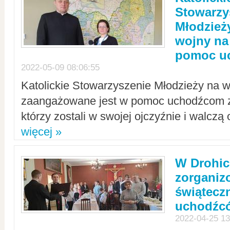
Stowarzy
Młodzież
wojny na 
pomoc u
2022-05-09 08:06:55
Katolickie Stowarzyszenie Młodzieży na w
zaangażowane jest w pomoc uchodźcom z 
którzy zostali w swojej ojczyźnie i walczą 
więcej »
W Drohic
zorgani
świątecz
uchodźc
2022-04-25 13