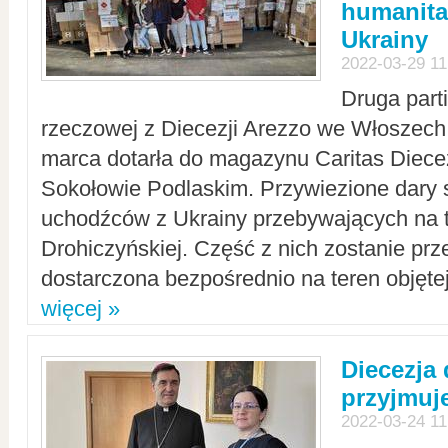
humanita
Ukrainy
2022-03-29 11
Druga part
rzeczowej z Diecezji Arezzo we Włoszech 
marca dotarła do magazynu Caritas Diecez
Sokołowie Podlaskim. Przywiezione dary 
uchodźców z Ukrainy przebywających na t
Drohiczyńskiej. Część z nich zostanie pr
dostarczona bezpośrednio na teren objęte
więcej »
Diecezja
przyjmuj
2022-03-24 11