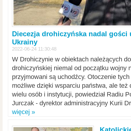
Diecezja drohiczyńska nadal gości
Ukrainy
2022-06-24 11:30:48
W Drohiczynie w obiektach należących do 
drohiczyńskiej niemal od początku wojny 
przyjmowani są uchodźcy. Otoczenie tych 
możliwe dzięki wsparciu państwa, ale też 
wielu osób i instytucji, powiedział Radiu P
Jurczak - dyrektor administracyjny Kurii D
więcej »
Katolicki