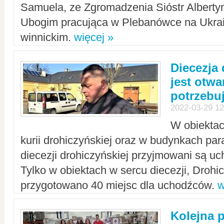
Samuela, ze Zgromadzenia Sióstr Alberty
Ubogim pracująca w Plebanówce na Ukrai
winnickim.
więcej »
Diecezja
jest otwa
potrzebu
2022-03-29 12
W obiektac
kurii drohiczyńskiej oraz w budynkach para
diecezji drohiczyńskiej przyjmowani są uc
Tylko w obiektach w sercu diecezji, Drohi
przygotowano 40 miejsc dla uchodźców.
w
Kolejna 