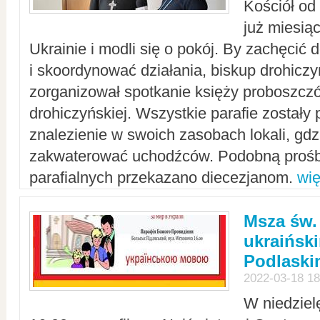
Kościół od
już miesią
Ukrainie i modli się o pokój. By zachęcić
i skoordynować działania, biskup drohicz
zorganizował spotkanie księży proboszczó
drohiczyńskiej. Wszystkie parafie zostały
znalezienie w swoich zasobach lokali, gd
zakwaterować uchodźców. Podobną prośb
parafialnych przekazano diecezjanom.
wię
Msza św.
ukraińsk
Podlaski
2022-03-18 18
W niedziel