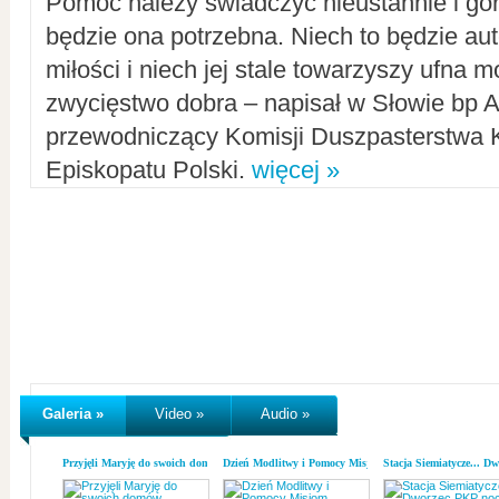
Pomoc należy świadczyć nieustannie i gorl
będzie ona potrzebna. Niech to będzie au
miłości i niech jej stale towarzyszy ufna m
zwycięstwo dobra – napisał w Słowie bp A
przewodniczący Komisji Duszpasterstwa K
Episkopatu Polski.
więcej »
Galeria »
Video »
Audio »
Przyjęli Maryję do swoich domów
Dzień Modlitwy i Pomocy Misjom
Stacja Siemiatycze... D