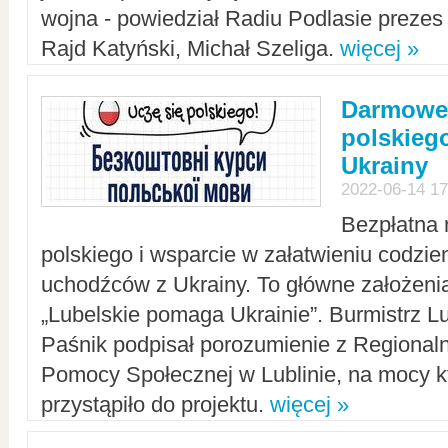
wojna - powiedział Radiu Podlasie preze
Rajd Katyński, Michał Szeliga.
więcej »
Darmowe 
polskiego
Ukrainy
2022-06-14 17
Bezpłatna 
polskiego i wsparcie w załatwieniu codzi
uchodźców z Ukrainy. To główne założenia
„Lubelskie pomaga Ukrainie”. Burmistrz L
Paśnik podpisał porozumienie z Regiona
Pomocy Społecznej w Lublinie, na mocy k
przystąpiło do projektu.
więcej »