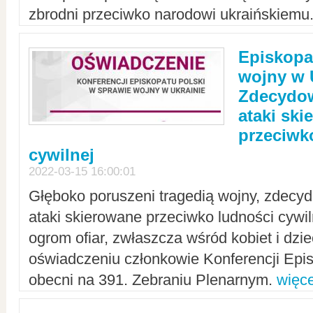
zbrodni przeciwko narodowi ukraińskiemu
Episkopa
wojny w 
Zdecydow
ataki sk
przeciwk
cywilnej
2022-03-15 16:00:01
Głęboko poruszeni tragedią wojny, zdecy
ataki skierowane przeciwko ludności cywi
ogrom ofiar, zwłaszcza wśród kobiet i dzie
oświadczeniu członkowie Konferencji Epis
obecni na 391. Zebraniu Plenarnym.
więce