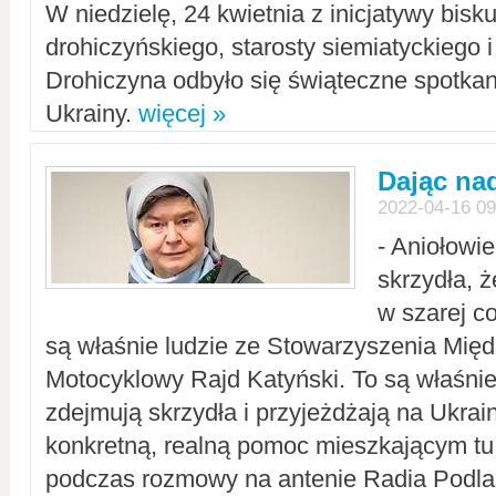
W niedzielę, 24 kwietnia z inicjatywy bisk
drohiczyńskiego, starosty siemiatyckiego i
Drohiczyna odbyło się świąteczne spotka
Ukrainy.
więcej »
Dając nad
2022-04-16 09
- Aniołowi
skrzydła, 
w szarej c
są właśnie ludzie ze Stowarzyszenia Mi
Motocyklowy Rajd Katyński. To są właśnie 
zdejmują skrzydła i przyjeżdżają na Ukrai
konkretną, realną pomoc mieszkającym tu
podczas rozmowy na antenie Radia Podlas