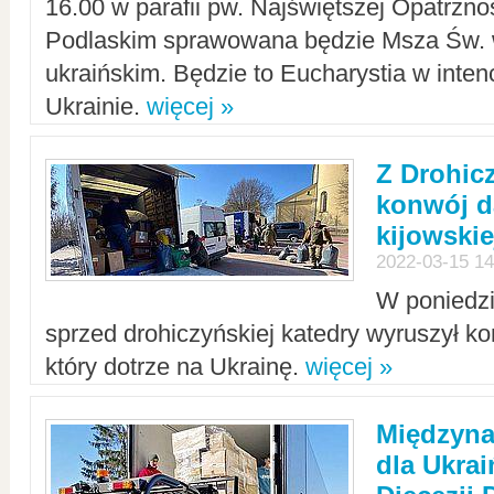
16.00 w parafii pw. Najświętszej Opatrzno
Podlaskim sprawowana będzie Msza Św. 
ukraińskim. Będzie to Eucharystia w intenc
Ukrainie.
więcej »
Z Drohic
konwój d
kijowskie
2022-03-15 14
W poniedzi
sprzed drohiczyńskiej katedry wyruszył k
który dotrze na Ukrainę.
więcej »
Międzyn
dla Ukra