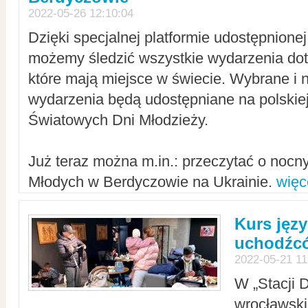
2022-05-26 12:10:04
Dzięki specjalnej platformie udostępnione
możemy śledzić wszystkie wydarzenia dot
które mają miejsce w świecie. Wybrane i 
wydarzenia będą udostępniane na polskiej
Światowych Dni Młodzieży.
Już teraz można m.in.: przeczytać o noc
Młodych w Berdyczowie na Ukrainie.
więc
Kurs języ
uchodźcó
2022-05-21 11
W „Stacji D
wrocławsk