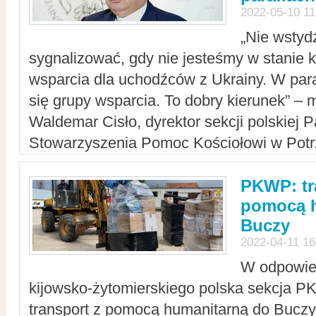
2022-05-10 11
„Nie wstyd
sygnalizować, gdy nie jesteśmy w stanie
wsparcia dla uchodźców z Ukrainy. W para
się grupy wsparcia. To dobry kierunek” – m
Waldemar Cisło, dyrektor sekcji polskiej 
Stowarzyszenia Pomoc Kościołowi w Potr
PKWP: tr
pomocą h
Buczy
2022-04-11 16
W odpowied
kijowsko-żytomierskiego polska sekcja 
transport z pomocą humanitarną do Buczy,