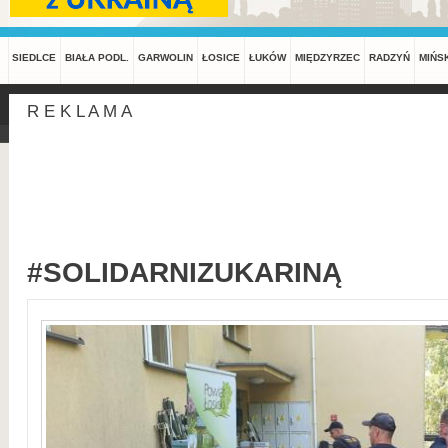
SIEDLCE
BIAŁA PODL.
GARWOLIN
ŁOSICE
ŁUKÓW
MIĘDZYRZEC
RADZYŃ
MIŃS
R E K L A M A
#SOLIDARNIZUKARINĄ