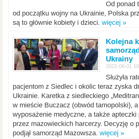
Od ponad tr
od początku wojny na Ukrainie, Polska p
są to głównie kobiety i dzieci.
więcej »
Kolejna k
samorząd
Ukrainy
2022-06-01 10
Służyła ra
pacjentom z Siedlec i okolic teraz zyska d
Ukrainie. Karetka z siedleckiego „Meditrans
w mieście Buczacz (obwód tarnopolski), a
wyposażenie medyczne, a także apteczki
przez mazowieckich harcerzy. Decyzję o 
podjął samorząd Mazowsza.
więcej »