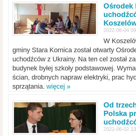
Ośrodek 
uchodźcó
Koszeló
2022-06-04 09
W Koszelów
gminy Stara Kornica został otwarty Ośro
uchodźców z Ukrainy. Na ten cel został 
budynek byłej szkoły podstawowej. Wyma
ścian, drobnych napraw elektryki, prac hy
sprzątania.
więcej »
Od trzec
Polska p
uchodźcó
2022-06-02 13