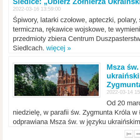
Siedlce: „Ubierz Żołnierza Ukraińs
2022-03-16 13:59:00
Śpiwory, latarki czołowe, apteczki, polary, 
termiczna, rękawice wojskowe, te wymieni
przedmioty zbiera Centrum Duszpasterst
Siedlcach.
więcej »
Msza św.
ukraiński
Zygmunta
2022-03-14 15
Od 20 mar
niedzielę, w parafii św. Zygmunta Króla w
odprawiana Msza św. w języku ukraiński
|<<
<<