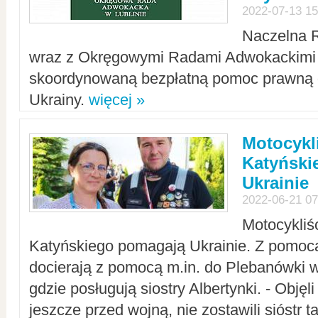
2022-07-13 15
Naczelna 
wraz z Okręgowymi Radami Adwokackimi 
skoordynowaną bezpłatną pomoc prawną d
Ukrainy.
więcej »
Motocykli
Katyński
Ukrainie
2022-06-21 07
Motocykliś
Katyńskiego pomagają Ukrainie. Z pomoc
docierają z pomocą m.in. do Plebanówki w
gdzie posługują siostry Albertynki. - Objęl
jeszcze przed wojną, nie zostawili sióstr 