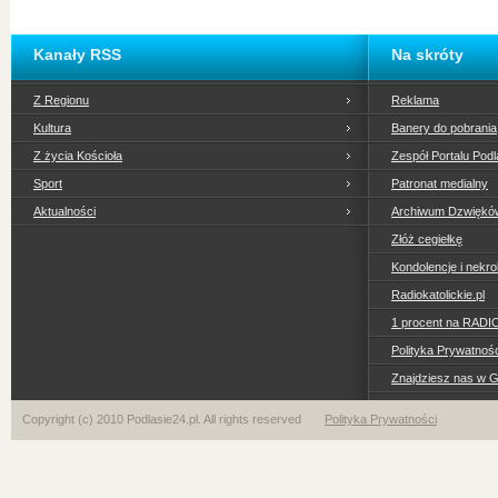
Kanały RSS
Na skróty
Z Regionu
Reklama
Kultura
Banery do pobrania
Z życia Kościoła
Zespół Portalu Podl
Sport
Patronat medialny
Aktualności
Archiwum Dzwiękó
Złóż cegiełkę
Kondolencje i nekro
Radiokatolickie.pl
1 procent na RADI
Polityka Prywatno
Znajdziesz nas w 
Copyright (c) 2010 Podlasie24.pl. All rights reserved
Polityka Prywatności