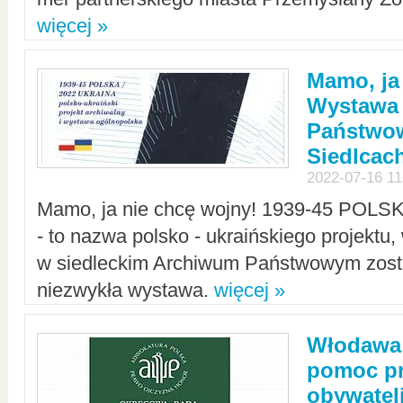
więcej »
Mamo, ja
Wystawa
Państwo
Siedlcac
2022-07-16 11
Mamo, ja nie chcę wojny! 1939-45 POLS
- to nazwa polsko - ukraińskiego projektu
w siedleckim Archiwum Państwowym zosta
niezwykła wystawa.
więcej »
Włodawa:
pomoc pr
obywatel