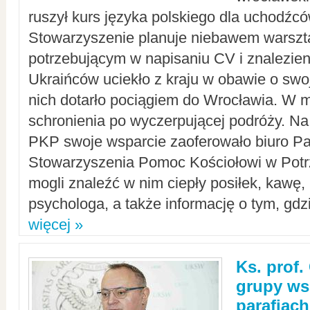
ruszył kurs języka polskiego dla uchodźcó
Stowarzyszenie planuje niebawem warszt
potrzebującym w napisaniu CV i znalezieni
Ukraińców uciekło z kraju w obawie o swoj
nich dotarło pociągiem do Wrocławia. W m
schronienia po wyczerpującej podróży. 
PKP swoje wsparcie zaoferowało biuro P
Stowarzyszenia Pomoc Kościołowi w Potr
mogli znaleźć w nim ciepły posiłek, kawę,
psychologa, a także informację o tym, gdzi
więcej »
Ks. prof.
grupy ws
parafiach