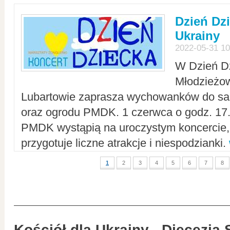
Dzień Dz
Ukrainy
2022-05-31 10
W Dzień D
Młodzieżo
Lubartowie zaprasza wychowanków do sal
oraz ogrodu PMDK. 1 czerwca o godz. 17.0
PMDK wystąpią na uroczystym koncercie
przygotuje liczne atrakcje i niespodzianki.
1
2
3
4
5
6
7
8
Kościół dla Ukrainy - Diecezja 