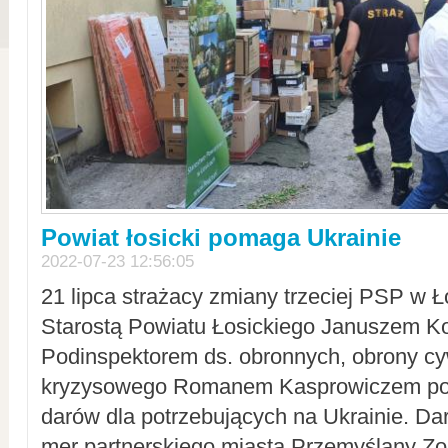
Powiat łosicki pomaga Ukrainie
2022-07-23 12:56:05
21 lipca strażacy zmiany trzeciej PSP w 
Starostą Powiatu Łosickiego Januszem Ko
Podinspektorem ds. obronnych, obrony cyw
kryzysowego Romanem Kasprowiczem po
darów dla potrzebujących na Ukrainie. Dar
mer partnerskiego miasta Przemyślany Zo