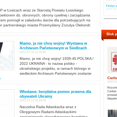
2022-12-
Festyn z
2022-11-
PSP w Łosicach wraz ze Starostą Powiatu Łosickiego
ektorem ds. obronnych, obrony cywilnej i zarządzania
m pomogli w załadunku darów dla potrzebujących na
er partnerskiego miasta Przemyślany Zozulya Oleksndr.
Blok 
Mamo, ja nie chcę wojny! Wystawa w
Archiwum Państwowym w Siedlcach
2022-07-16 11:35:48
Mamo, ja nie chcę wojny! 1939-45 POLSKA /
2022 UKRAINA - to nazwa polsko -
ukraińskiego projektu, w ramach którego w
siedleckim Archiwum Państwowym zostanie
Carit
»
2023-02
Rozumie
Włodawa: bezpłatna pomoc prawna dla
Caritas
prowadz
obywateli Ukrainy
Niepełn
2022-07-13 15:04:39
Naczelna Rada Adwokacka wraz z
Okręgowymi Radami Adwokackimi
zorganizowała skoordynowaną bezpłatną