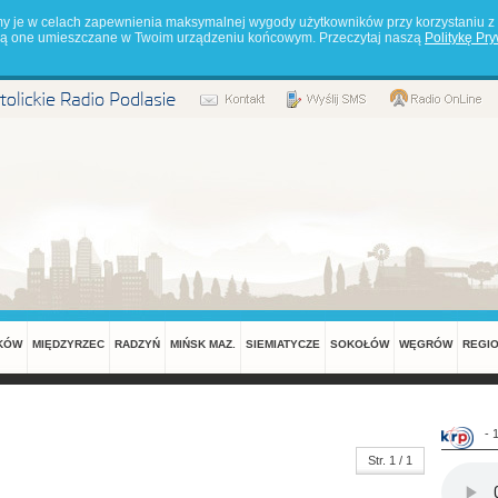
my je w celach zapewnienia maksymalnej wygody użytkowników przy korzystaniu z 
będą one umieszczane w Twoim urządzeniu końcowym. Przeczytaj naszą
Politykę Pr
KÓW
MIĘDZYRZEC
RADZYŃ
MIŃSK MAZ.
SIEMIATYCZE
SOKOŁÓW
WĘGRÓW
REGI
- 
Str. 1 / 1