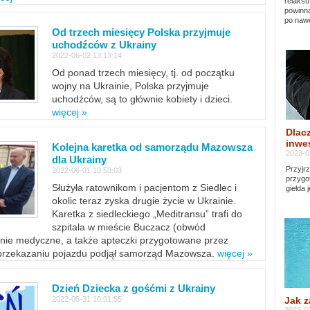
relaksu
powinna
po nawe
Od trzech miesięcy Polska przyjmuje
uchodźców z Ukrainy
2022-06-02 13:13:14
Od ponad trzech miesięcy, tj. od początku
wojny na Ukrainie, Polska przyjmuje
uchodźców, są to głównie kobiety i dzieci.
więcej »
Dlacz
inwes
Kolejna karetka od samorządu Mazowsza
2023-0
dla Ukrainy
Przyjrz
2022-06-01 10:53:03
przygo
Służyła ratownikom i pacjentom z Siedlec i
giełda 
okolic teraz zyska drugie życie w Ukrainie.
Karetka z siedleckiego „Meditransu” trafi do
szpitala w mieście Buczacz (obwód
enie medyczne, a także apteczki przygotowane przez
 przekazaniu pojazdu podjął samorząd Mazowsza.
więcej »
Dzień Dziecka z gośćmi z Ukrainy
Jak z
2022-05-31 10:01:55