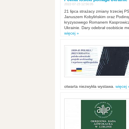
2022-07-23 12:56:05
21 lipca strażacy zmiany trzeciej 
Januszem Kobylińskim oraz Podinsp
kryzysowego Romanem Kasprowicze
Ukrainie. Dary odebrał osobiście m
więcej »
otwarta niezwykła wystawa.
więcej 