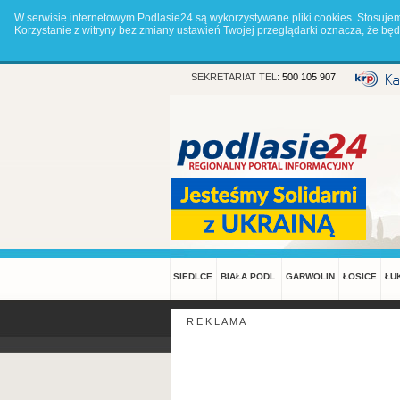
W serwisie internetowym Podlasie24 są wykorzystywane pliki cookies. Stosuje
Korzystanie z witryny bez zmiany ustawień Twojej przeglądarki oznacza, że 
SEKRETARIAT TEL:
500 105 907
SIEDLCE
BIAŁA PODL.
GARWOLIN
ŁOSICE
ŁU
R E K L A M A