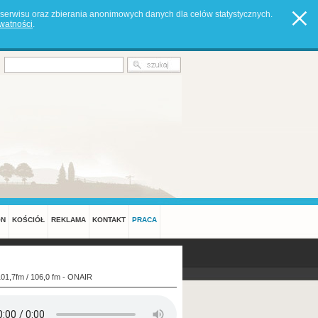
serwisu oraz zbierania anonimowych danych dla celów statystycznych.
ywatności
.
ON
KOŚCIÓŁ
REKLAMA
KONTAKT
PRACA
101,7fm / 106,0 fm - ONAIR