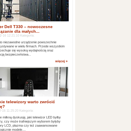
er Dell T330 – nowoczesne
ązanie dla małych...
2-16 12:21:10 Kategoria:
to niezawodne urządzenie powszechnie
ystywane w wielu firmach. Przede wszystkim
 cechuje się wysoką wydajnością oraz
cją bezpieczeństwa...
więcej »
kie telewizory warto zwrócić
ę?
-16 11:25:20 Kategoria:
e milkną dyskusję, jaki telewizor LED byłby
zy, czy może trafniejszym wyborem byłyby
zory LCD, plazma czy też zaawansowane
ogicznie modele....