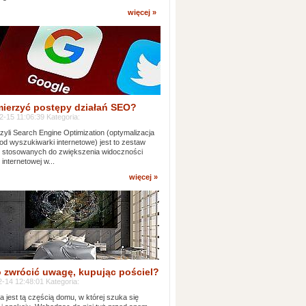
więcej »
mierzyć postępy działań SEO?
-15 11:06:39 Kategoria:
yli Search Engine Optimization (optymalizacja
od wyszukiwarki internetowe) jest to zestaw
k stosowanych do zwiększenia widoczności
 internetowej w...
więcej »
 zwrócić uwagę, kupując pościel?
-14 12:48:01 Kategoria:
ia jest tą częścią domu, w której szuka się