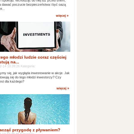
 i spokoju. Wchodząc do niej tuż przed snem,
 dawać poczucie bezpieczeństwa i być oazą
t...
więcej »
ego młodzi ludzie coraz częściej
tują na...
2-14 10:39:26 Kategoria:
ymy się, jak wygląda inwestowanie w akcje. Jak
towują się do tego młodzi inwestorzy? Czy
jest dla każdego?
więcej »
acząć przygodę z pływaniem?