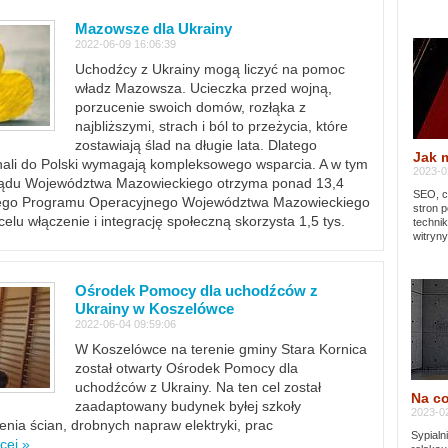
Mazowsze dla Ukrainy
2022-06-09 16:06:39
Uchodźcy z Ukrainy mogą liczyć na pomoc
władz Mazowsza. Ucieczka przed wojną,
porzucenie swoich domów, rozłąka z
najbliższymi, strach i ból to przeżycia, które
zostawiają ślad na długie lata. Dlatego
Jak 
chali do Polski wymagają kompleksowego wsparcia. A w tym
2023-02
rządu Województwa Mazowieckiego otrzyma ponad 13,4
SEO, cz
lnego Programu Operacyjnego Województwa Mazowieckiego
stron p
lu włączenie i integrację społeczną skorzysta 1,5 tys.
techni
witryny
Ośrodek Pomocy dla uchodźców z
Ukrainy w Koszelówce
2022-06-04 09:59:06
W Koszelówce na terenie gminy Stara Kornica
został otwarty Ośrodek Pomocy dla
uchodźców z Ukrainy. Na ten cel został
Na co
zaadaptowany budynek byłej szkoły
2023-02
ia ścian, drobnych napraw elektryki, prac
Sypialn
cej »