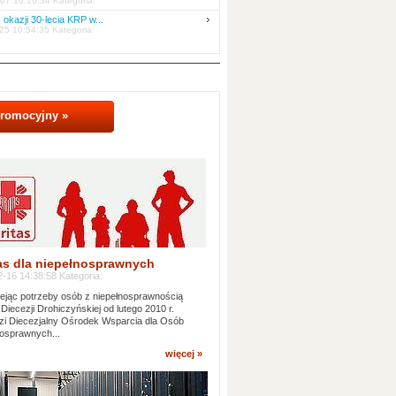
07 10:16:34 Kategoria:
 okazji 30-lecia KRP w...
25 10:54:35 Kategoria:
promocyjny »
as dla niepełnosprawnych
-16 14:38:58 Kategoria:
jąc potrzeby osób z niepełnosprawnością
 Diecezji Drohiczyńskiej od lutego 2010 r.
i Diecezjalny Ośrodek Wsparcia dla Osób
osprawnych...
więcej »