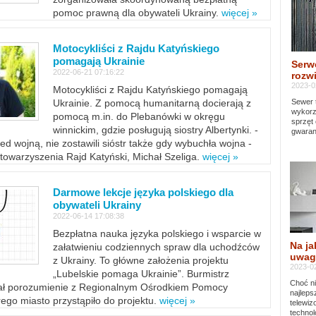
pomoc prawną dla obywateli Ukrainy.
więcej »
Motocykliści z Rajdu Katyńskiego
pomagają Ukrainie
Serw
2022-06-21 07:16:22
rozwi
2023-0
Motocykliści z Rajdu Katyńskiego pomagają
Sewer 
Ukrainie. Z pomocą humanitarną docierają z
wykorz
pomocą m.in. do Plebanówki w okręgu
sprzęt
winnickim, gdzie posługują siostry Albertynki. -
gwaran
ed wojną, nie zostawili sióstr także gdy wybuchła wojna -
towarzyszenia Rajd Katyński, Michał Szeliga.
więcej »
Darmowe lekcje języka polskiego dla
obywateli Ukrainy
2022-06-14 17:08:38
Bezpłatna nauka języka polskiego i wsparcie w
Na ja
załatwieniu codziennych spraw dla uchodźców
uwag
z Ukrainy. To główne założenia projektu
2023-02
„Lubelskie pomaga Ukrainie”. Burmistrz
Choć ni
sał porozumienie z Regionalnym Ośrodkiem Pomocy
najleps
ego miasto przystąpiło do projektu.
więcej »
telewi
technol