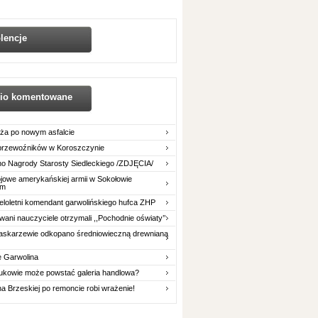
lencje
nio komentowane
ża po nowym asfalcie
 przewoźników w Koroszczynie
o Nagrody Starosty Siedleckiego /ZDJĘCIA/
owe amerykańskiej armii w Sokołowie
im
eloletni komendant garwolińskiego hufca ZHP
ani nauczyciele otrzymali ,,Pochodnie oświaty’’
askarzewie odkopano średniowieczną drewnianą
e Garwolina
ukowie może powstać galeria handlowa?
na Brzeskiej po remoncie robi wrażenie!