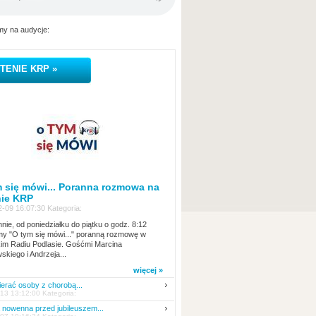
y na audycje:
TENIE KRP »
 się mówi... Poranna rozmowa na
nie KRP
-09 16:07:30 Kategoria:
nie, od poniedziałku do piątku o godz. 8:12
y "O tym się mówi..." poranną rozmowę w
kim Radiu Podlasie. Gośćmi Marcina
skiego i Andrzeja...
więcej »
erać osoby z chorobą...
13 13:12:00 Kategoria:
nowenna przed jubileuszem...