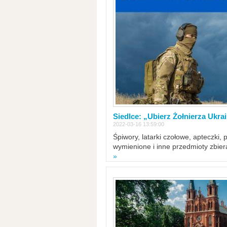
Siedlce: „Ubierz Żołnierza Ukra
2022-03-16 13:59:00
Śpiwory, latarki czołowe, apteczki, 
wymienione i inne przedmioty zbie
»