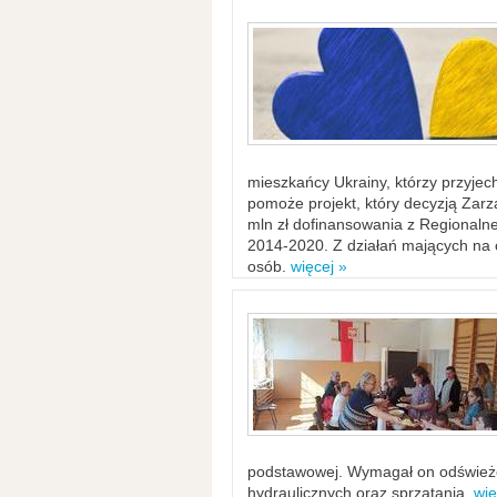
mieszkańcy Ukrainy, którzy przyje
pomoże projekt, który decyzją Za
mln zł dofinansowania z Regiona
2014-2020. Z działań mających na ce
osób.
więcej »
podstawowej. Wymagał on odświeżen
hydraulicznych oraz sprzątania.
wię