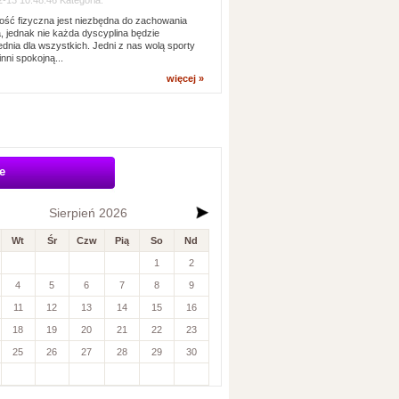
-13 10:48:46 Kategoria:
ść fizyczna jest niezbędna do zachowania
, jednak nie każda dyscyplina będzie
dnia dla wszystkich. Jedni z nas wolą sporty
inni spokojną...
więcej »
e
Sierpień 2026
Wt
Śr
Czw
Pią
So
Nd
1
2
4
5
6
7
8
9
11
12
13
14
15
16
18
19
20
21
22
23
25
26
27
28
29
30