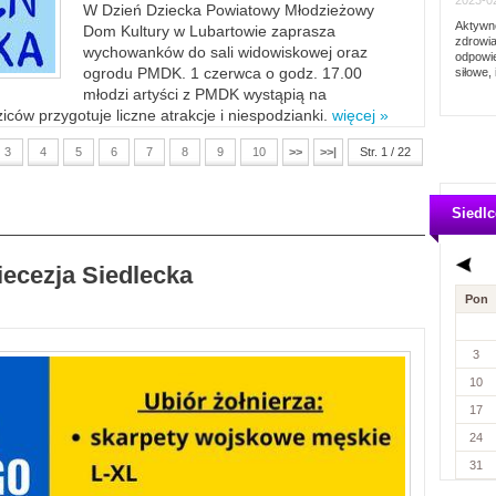
2023-02
W Dzień Dziecka Powiatowy Młodzieżowy
Aktywno
Dom Kultury w Lubartowie zaprasza
zdrowia
wychowanków do sali widowiskowej oraz
odpowie
ogrodu PMDK. 1 czerwca o godz. 17.00
siłowe, 
młodzi artyści z PMDK wystąpią na
ców przygotuje liczne atrakcje i niespodzianki.
więcej »
3
4
5
6
7
8
9
10
>>
>>|
Str. 1 / 22
Siedlc
iecezja Siedlecka
Pon
3
10
17
24
31