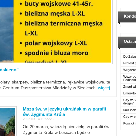
Kondo
Ostat
Do Zabu
Protest
ińskiego”
Wręczon
Wozy boj
Podlask
polary, skarpety, bielizna termiczna, rękawice wojskowe, te
Zmarł wi
ra Centrum Duszpasterstwa Młodzieży w Siedlcach.
więcej
Emerytow
Czy w Ł
drogę?
Msza św. w języku ukraińskim w parafii
600-leci
św. Zygmunta Króla
Czy w Ł
2022-03-14 15:55:26
Kościół 
Od 20 marca, w każdą niedzielę, w parafii św.
Zygmunta Króla w Łosicach będzie