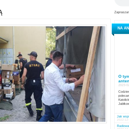
Ą
Zapraszam
NA AN
O tym
ante
2023-02
Codzien
polecam
Katolic
Jabłkow
Jak wspi
2022-12-
Radiowa 