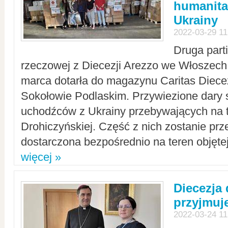
humanita
Ukrainy
2022-03-29 11
Druga part
rzeczowej z Diecezji Arezzo we Włoszech 
marca dotarła do magazynu Caritas Diecez
Sokołowie Podlaskim. Przywiezione dary 
uchodźców z Ukrainy przebywających na t
Drohiczyńskiej. Część z nich zostanie pr
dostarczona bezpośrednio na teren objęte
więcej »
Diecezja
przyjmuj
2022-03-24 11