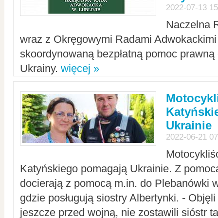
2022-07-13 15
Naczelna 
wraz z Okręgowymi Radami Adwokackimi 
skoordynowaną bezpłatną pomoc prawną d
Ukrainy.
więcej »
Motocykli
Katyński
Ukrainie
2022-06-21 07
Motocykliś
Katyńskiego pomagają Ukrainie. Z pomoc
docierają z pomocą m.in. do Plebanówki w
gdzie posługują siostry Albertynki. - Objęl
jeszcze przed wojną, nie zostawili sióstr 