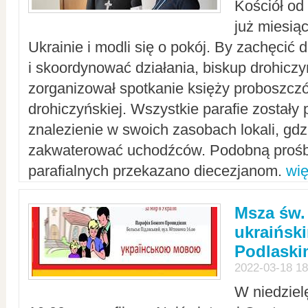
Kościół od
już miesią
Ukrainie i modli się o pokój. By zachęcić
i skoordynować działania, biskup drohicz
zorganizował spotkanie księży proboszczó
drohiczyńskiej. Wszystkie parafie zostały
znalezienie w swoich zasobach lokali, gd
zakwaterować uchodźców. Podobną prośb
parafialnych przekazano diecezjanom.
wię
Msza św.
ukraińsk
Podlaski
2022-03-18 18
W niedziel