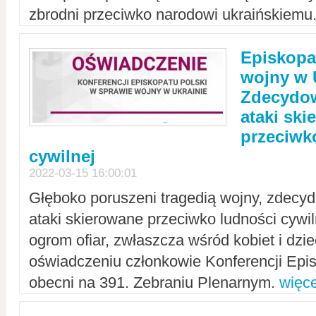
zbrodni przeciwko narodowi ukraińskiemu
Episkopa
wojny w 
Zdecydow
ataki sk
przeciwk
cywilnej
2022-03-15 16:00:01
Głęboko poruszeni tragedią wojny, zdecy
ataki skierowane przeciwko ludności cywi
ogrom ofiar, zwłaszcza wśród kobiet i dzie
oświadczeniu członkowie Konferencji Epis
obecni na 391. Zebraniu Plenarnym.
więce