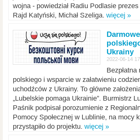
wojna - powiedział Radiu Podlasie preze
Rajd Katyński, Michał Szeliga.
więcej »
Darmowe 
polskiego
Ukrainy
2022-06-14 17
Bezpłatna 
polskiego i wsparcie w załatwieniu codzi
uchodźców z Ukrainy. To główne założenia
„Lubelskie pomaga Ukrainie”. Burmistrz L
Paśnik podpisał porozumienie z Regiona
Pomocy Społecznej w Lublinie, na mocy k
przystąpiło do projektu.
więcej »