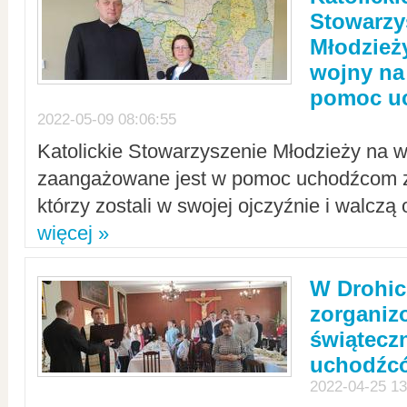
Stowarzy
Młodzież
wojny na 
pomoc u
2022-05-09 08:06:55
Katolickie Stowarzyszenie Młodzieży na w
zaangażowane jest w pomoc uchodźcom z 
którzy zostali w swojej ojczyźnie i walczą 
więcej »
W Drohic
zorgani
świątecz
uchodźc
2022-04-25 13