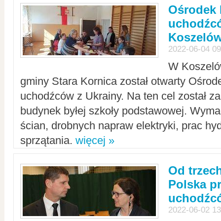
Ośrodek 
uchodźcó
Koszeló
2022-06-04 09
W Koszelów
gminy Stara Kornica został otwarty Ośro
uchodźców z Ukrainy. Na ten cel został 
budynek byłej szkoły podstawowej. Wyma
ścian, drobnych napraw elektryki, prac hy
sprzątania.
więcej »
Od trzec
Polska p
uchodźcó
2022-06-02 13