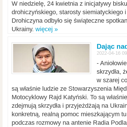
W niedzielę, 24 kwietnia z inicjatywy bisk
drohiczyńskiego, starosty siemiatyckiego i
Drohiczyna odbyło się świąteczne spotka
Ukrainy.
więcej »
Dając nad
2022-04-16 09
- Aniołowi
skrzydła, 
w szarej c
są właśnie ludzie ze Stowarzyszenia Mi
Motocyklowy Rajd Katyński. To są właśnie 
zdejmują skrzydła i przyjeżdżają na Ukrai
konkretną, realną pomoc mieszkającym tu
podczas rozmowy na antenie Radia Podlas