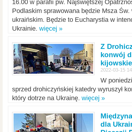
16.00 w parafii pw. Najświętszej Opatrzno
Podlaskim sprawowana będzie Msza Św. 
ukraińskim. Będzie to Eucharystia w intenc
Ukrainie.
więcej »
Z Drohic
konwój d
kijowskie
2022-03-15 14
W poniedzi
sprzed drohiczyńskiej katedry wyruszył k
który dotrze na Ukrainę.
więcej »
Międzyn
dla Ukra