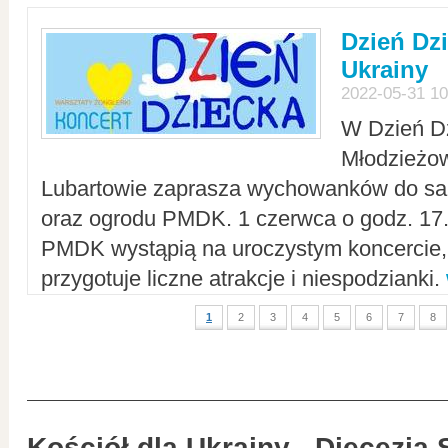
Dzień Dz
Ukrainy
2022-05-31 10
W Dzień D
Młodzieżo
Lubartowie zaprasza wychowanków do sal
oraz ogrodu PMDK. 1 czerwca o godz. 17.0
PMDK wystąpią na uroczystym koncercie
przygotuje liczne atrakcje i niespodzianki.
1
2
3
4
5
6
7
8
Kościół dla Ukrainy - Diecezja 