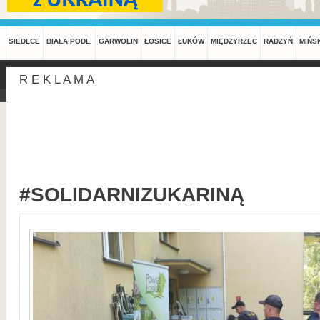
SIEDLCE
BIAŁA PODL.
GARWOLIN
ŁOSICE
ŁUKÓW
MIĘDZYRZEC
RADZYŃ
MIŃS
R E K L A M A
#SOLIDARNIZUKARINĄ