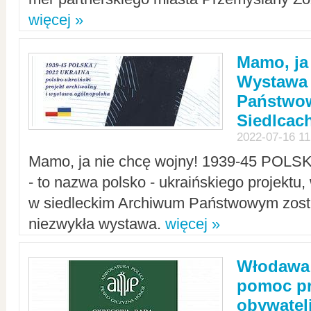
więcej »
Mamo, ja
Wystawa
Państwo
Siedlcac
2022-07-16 11
Mamo, ja nie chcę wojny! 1939-45 POLS
- to nazwa polsko - ukraińskiego projektu
w siedleckim Archiwum Państwowym zosta
niezwykła wystawa.
więcej »
Włodawa:
pomoc pr
obywatel