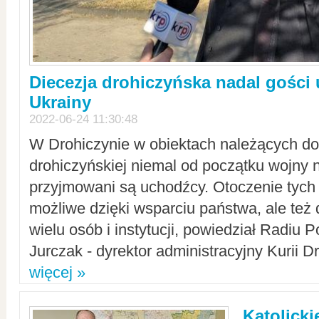
Diecezja drohiczyńska nadal gości
Ukrainy
2022-06-24 11:30:48
W Drohiczynie w obiektach należących do 
drohiczyńskiej niemal od początku wojny 
przyjmowani są uchodźcy. Otoczenie tych 
możliwe dzięki wsparciu państwa, ale też 
wielu osób i instytucji, powiedział Radiu P
Jurczak - dyrektor administracyjny Kurii D
więcej »
Katolicki