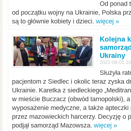
Od ponad tr
od początku wojny na Ukrainie, Polska p
są to głównie kobiety i dzieci.
więcej »
Kolejna k
samorząd
Ukrainy
2022-06-01 10
Służyła ra
pacjentom z Siedlec i okolic teraz zyska d
Ukrainie. Karetka z siedleckiego „Meditrans
w mieście Buczacz (obwód tarnopolski), a
wyposażenie medyczne, a także apteczki
przez mazowieckich harcerzy. Decyzję o 
podjął samorząd Mazowsza.
więcej »