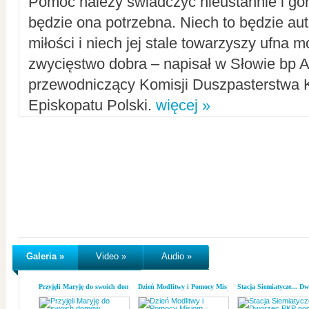
Pomoc należy świadczyć nieustannie i gorl
będzie ona potrzebna. Niech to będzie au
miłości i niech jej stale towarzyszy ufna m
zwycięstwo dobra – napisał w Słowie bp A
przewodniczący Komisji Duszpasterstwa K
Episkopatu Polski.
więcej »
Galeria »
Video »
Audio »
Przyjęli Maryję do swoich domów
Dzień Modlitwy i Pomocy Misjom
Stacja Siemiatycze... D