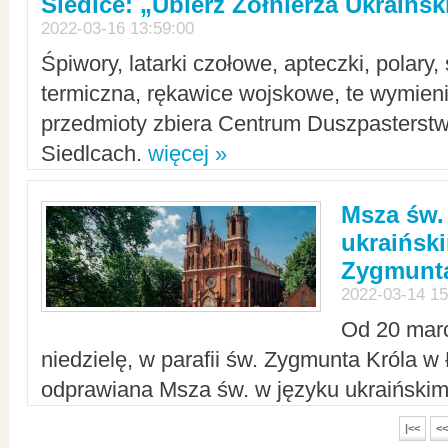
Siedlce: „Ubierz Żołnierza Ukraińs
2022-03-16 13:59:00
Śpiwory, latarki czołowe, apteczki, polary, 
termiczna, rękawice wojskowe, te wymieni
przedmioty zbiera Centrum Duszpasterst
Siedlcach.
więcej »
Msza św.
ukraiński
Zygmunta
2022-03-14 15
Od 20 mar
niedzielę, w parafii św. Zygmunta Króla w
odprawiana Msza św. w języku ukraiński
|<<
<<