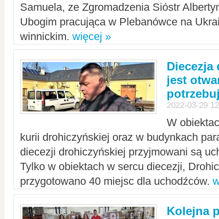
Samuela, ze Zgromadzenia Sióstr Alberty
Ubogim pracująca w Plebanówce na Ukrai
winnickim.
więcej »
Diecezja
jest otwa
potrzebu
2022-03-29 12
W obiektac
kurii drohiczyńskiej oraz w budynkach para
diecezji drohiczyńskiej przyjmowani są uc
Tylko w obiektach w sercu diecezji, Drohi
przygotowano 40 miejsc dla uchodźców.
w
Kolejna 