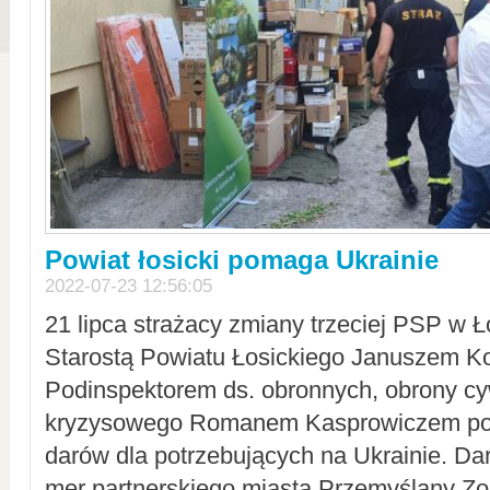
Powiat łosicki pomaga Ukrainie
2022-07-23 12:56:05
21 lipca strażacy zmiany trzeciej PSP w 
Starostą Powiatu Łosickiego Januszem Ko
Podinspektorem ds. obronnych, obrony cyw
kryzysowego Romanem Kasprowiczem po
darów dla potrzebujących na Ukrainie. Dar
mer partnerskiego miasta Przemyślany Zo