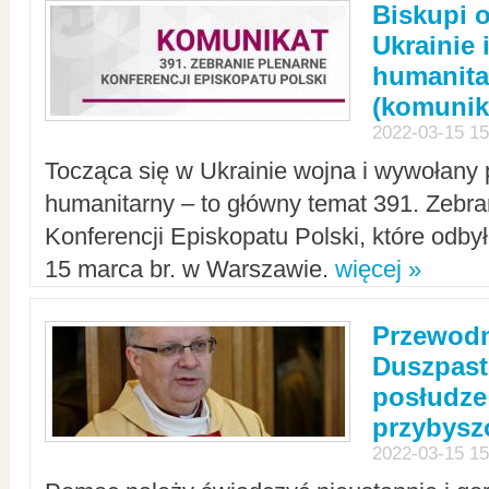
Biskupi 
Ukrainie 
humanit
(komunik
2022-03-15 15
Tocząca się w Ukrainie wojna i wywołany 
humanitarny – to główny temat 391. Zebr
Konferencji Episkopatu Polski, które odbył
15 marca br. w Warszawie.
więcej »
Przewodn
Duszpast
posłudze
przybys
2022-03-15 15