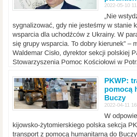
2022-05-10 11
„Nie wstyd
sygnalizować, gdy nie jesteśmy w stanie
wsparcia dla uchodźców z Ukrainy. W para
się grupy wsparcia. To dobry kierunek” – m
Waldemar Cisło, dyrektor sekcji polskiej 
Stowarzyszenia Pomoc Kościołowi w Potr
PKWP: tr
pomocą h
Buczy
2022-04-11 16
W odpowied
kijowsko-żytomierskiego polska sekcja 
transport z pomocą humanitarną do Buczy,