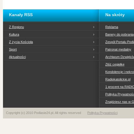
Kanały RSS
Na skróty
Z Regionu
Reklama
Kultura
Banery do pobrania
Z życia Kościoła
Zespół Portalu Podl
Sport
Patronat medialny
Aktualności
Archiwum Dzwiękó
Złóż cegiełkę
Kondolencje i nekro
Radiokatolickie.pl
1 procent na RADI
Polityka Prywatno
Znajdziesz nas w 
Copyright (c) 2010 Podlasie24.pl. All rights reserved
Polityka Prywatności