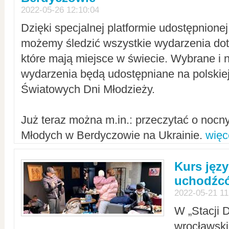
2022-05-26 12:10:04
Dzięki specjalnej platformie udostępnione
możemy śledzić wszystkie wydarzenia dot
które mają miejsce w świecie. Wybrane i 
wydarzenia będą udostępniane na polskiej
Światowych Dni Młodzieży.
Już teraz można m.in.: przeczytać o noc
Młodych w Berdyczowie na Ukrainie.
więc
Kurs języ
uchodźcó
2022-05-21 11
W „Stacji D
wrocławsk