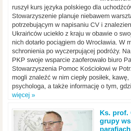
ruszył kurs języka polskiego dla uchodźcó
Stowarzyszenie planuje niebawem warszt
potrzebującym w napisaniu CV i znalezieni
Ukraińców uciekło z kraju w obawie o swoj
nich dotarło pociągiem do Wrocławia. W m
schronienia po wyczerpującej podróży. 
PKP swoje wsparcie zaoferowało biuro P
Stowarzyszenia Pomoc Kościołowi w Potr
mogli znaleźć w nim ciepły posiłek, kawę,
psychologa, a także informację o tym, gdzi
więcej »
Ks. prof.
grupy ws
parafiach