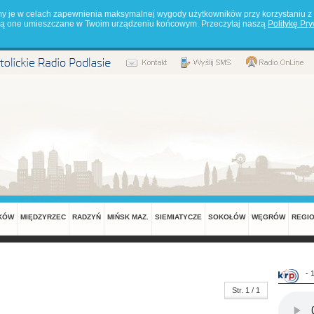
my je w celach zapewnienia maksymalnej wygody użytkowników przy korzystaniu z 
będą one umieszczane w Twoim urządzeniu końcowym. Przeczytaj naszą
Politykę Pr
KÓW
MIĘDZYRZEC
RADZYŃ
MIŃSK MAZ.
SIEMIATYCZE
SOKOŁÓW
WĘGRÓW
REGI
- 
Str. 1 / 1