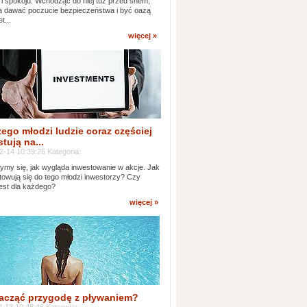
 i spokoju. Wchodząc do niej tuż przed snem,
 dawać poczucie bezpieczeństwa i być oazą
t...
więcej »
ego młodzi ludzie coraz częściej
tują na...
2-14 10:39:26 Kategoria:
ymy się, jak wygląda inwestowanie w akcje. Jak
towują się do tego młodzi inwestorzy? Czy
jest dla każdego?
więcej »
acząć przygodę z pływaniem?