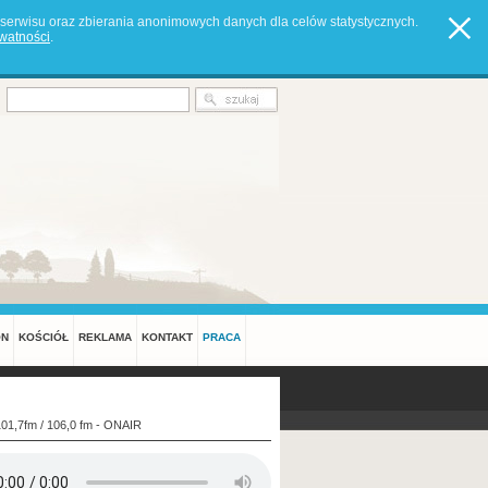
serwisu oraz zbierania anonimowych danych dla celów statystycznych.
ywatności
.
ON
KOŚCIÓŁ
REKLAMA
KONTAKT
PRACA
101,7fm / 106,0 fm - ONAIR