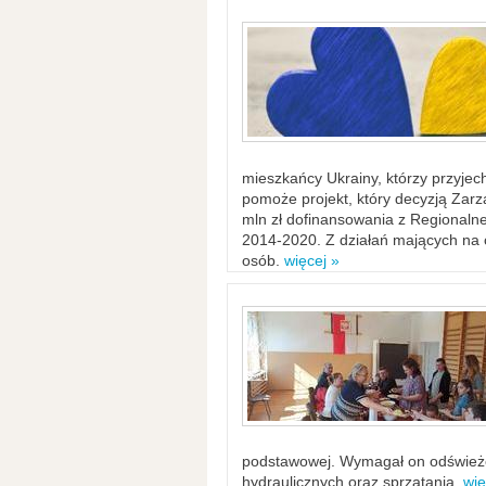
mieszkańcy Ukrainy, którzy przyje
pomoże projekt, który decyzją Za
mln zł dofinansowania z Regiona
2014-2020. Z działań mających na ce
osób.
więcej »
podstawowej. Wymagał on odświeżen
hydraulicznych oraz sprzątania.
wię