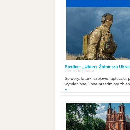
Siedlce: „Ubierz Żołnierza Ukra
2022-03-16 13:59:00
Śpiwory, latarki czołowe, apteczki, 
wymienione i inne przedmioty zbie
»