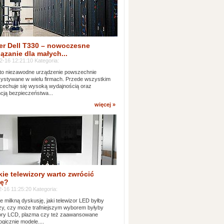
er Dell T330 – nowoczesne
ązanie dla małych...
2-16 12:21:10 Kategoria:
to niezawodne urządzenie powszechnie
ystywane w wielu firmach. Przede wszystkim
 cechuje się wysoką wydajnością oraz
cją bezpieczeństwa...
więcej »
kie telewizory warto zwrócić
ę?
-16 11:25:20 Kategoria:
e milkną dyskusję, jaki telewizor LED byłby
zy, czy może trafniejszym wyborem byłyby
zory LCD, plazma czy też zaawansowane
ogicznie modele....