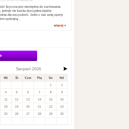
-13 10:48:46 Kategoria:
ść fizyczna jest niezbędna do zachowania
, jednak nie każda dyscyplina będzie
dnia dla wszystkich. Jedni z nas wolą sporty
inni spokojną...
więcej »
e
Sierpień 2026
Wt
Śr
Czw
Pią
So
Nd
1
2
4
5
6
7
8
9
11
12
13
14
15
16
18
19
20
21
22
23
25
26
27
28
29
30