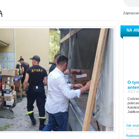
Ą
Zapraszam
NA AN
O tym
ante
2023-02
Codzien
polecam
Katolic
Jabłkow
Jak wspi
2022-12-
Radiowa 