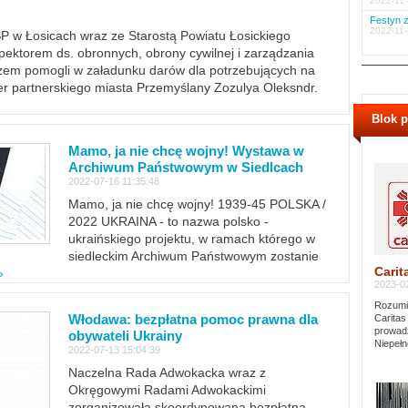
2022-12-
Festyn z
2022-11-
PSP w Łosicach wraz ze Starostą Powiatu Łosickiego
ektorem ds. obronnych, obrony cywilnej i zarządzania
m pomogli w załadunku darów dla potrzebujących na
er partnerskiego miasta Przemyślany Zozulya Oleksndr.
Blok 
Mamo, ja nie chcę wojny! Wystawa w
Archiwum Państwowym w Siedlcach
2022-07-16 11:35:48
Mamo, ja nie chcę wojny! 1939-45 POLSKA /
2022 UKRAINA - to nazwa polsko -
ukraińskiego projektu, w ramach którego w
siedleckim Archiwum Państwowym zostanie
Carit
»
2023-02
Rozumie
Włodawa: bezpłatna pomoc prawna dla
Caritas
prowadz
obywateli Ukrainy
Niepełn
2022-07-13 15:04:39
Naczelna Rada Adwokacka wraz z
Okręgowymi Radami Adwokackimi
zorganizowała skoordynowaną bezpłatną