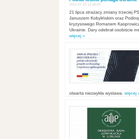
2022-07-23 12:56:05
21 lipca strażacy zmiany trzeciej 
Januszem Kobylińskim oraz Podinsp
kryzysowego Romanem Kasprowicze
Ukrainie. Dary odebrał osobiście m
więcej »
otwarta niezwykła wystawa.
więcej 