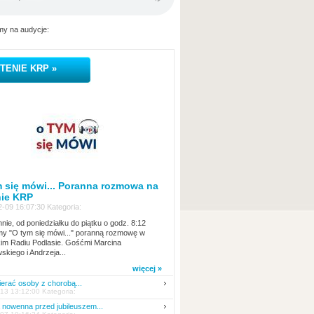
y na audycje:
TENIE KRP »
 się mówi... Poranna rozmowa na
nie KRP
-09 16:07:30 Kategoria:
nie, od poniedziałku do piątku o godz. 8:12
y "O tym się mówi..." poranną rozmowę w
kim Radiu Podlasie. Gośćmi Marcina
skiego i Andrzeja...
więcej »
erać osoby z chorobą...
13 13:12:00 Kategoria:
nowenna przed jubileuszem...