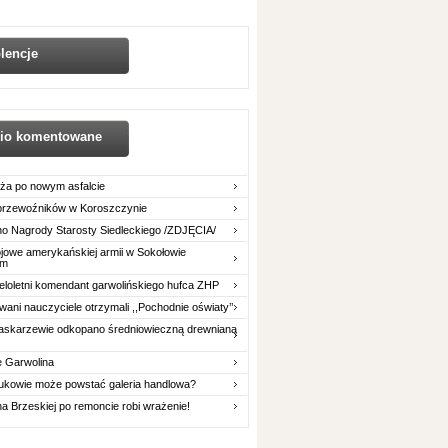
lencje
nio komentowane
ża po nowym asfalcie
 przewoźników w Koroszczynie
o Nagrody Starosty Siedleckiego /ZDJĘCIA/
owe amerykańskiej armii w Sokołowie
im
eloletni komendant garwolińskiego hufca ZHP
ani nauczyciele otrzymali ,,Pochodnie oświaty’’
askarzewie odkopano średniowieczną drewnianą
e Garwolina
ukowie może powstać galeria handlowa?
na Brzeskiej po remoncie robi wrażenie!