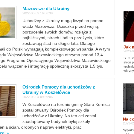
Mazowsze dla Ukrainy
2022-06-09 16:06:39
Uchodźcy z Ukrainy mogą liczyć na pomoc
władz Mazowsza. Ucieczka przed wojną,
porzucenie swoich domów, rozłąka z
najbliższymi, strach i ból to przeżycia, które
zostawiają ślad na długie lata. Dlatego
Jak 
chali do Polski wymagają kompleksowego wsparcia. A w tym
2023-02
rządu Województwa Mazowieckiego otrzyma ponad 13,4
SEO, cz
lnego Programu Operacyjnego Województwa Mazowieckiego
stron p
lu włączenie i integrację społeczną skorzysta 1,5 tys.
techni
witryny
Ośrodek Pomocy dla uchodźców z
Ukrainy w Koszelówce
2022-06-04 09:59:06
W Koszelówce na terenie gminy Stara Kornica
został otwarty Ośrodek Pomocy dla
uchodźców z Ukrainy. Na ten cel został
Na co
zaadaptowany budynek byłej szkoły
2023-02
ia ścian, drobnych napraw elektryki, prac
Sypialn
cej »