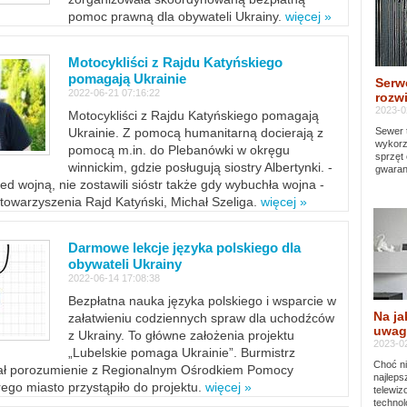
pomoc prawną dla obywateli Ukrainy.
więcej »
Motocykliści z Rajdu Katyńskiego
pomagają Ukrainie
Serw
2022-06-21 07:16:22
rozwi
2023-0
Motocykliści z Rajdu Katyńskiego pomagają
Sewer 
Ukrainie. Z pomocą humanitarną docierają z
wykorz
pomocą m.in. do Plebanówki w okręgu
sprzęt
winnickim, gdzie posługują siostry Albertynki. -
gwaran
ed wojną, nie zostawili sióstr także gdy wybuchła wojna -
towarzyszenia Rajd Katyński, Michał Szeliga.
więcej »
Darmowe lekcje języka polskiego dla
obywateli Ukrainy
2022-06-14 17:08:38
Bezpłatna nauka języka polskiego i wsparcie w
Na ja
załatwieniu codziennych spraw dla uchodźców
uwag
z Ukrainy. To główne założenia projektu
2023-02
„Lubelskie pomaga Ukrainie”. Burmistrz
Choć ni
sał porozumienie z Regionalnym Ośrodkiem Pomocy
najleps
ego miasto przystąpiło do projektu.
więcej »
telewi
technol