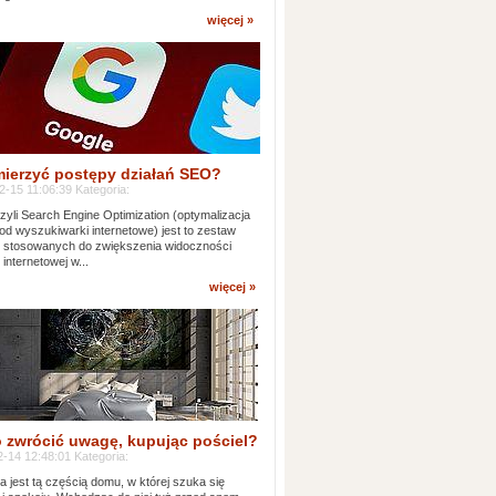
więcej »
mierzyć postępy działań SEO?
-15 11:06:39 Kategoria:
yli Search Engine Optimization (optymalizacja
od wyszukiwarki internetowe) jest to zestaw
k stosowanych do zwiększenia widoczności
 internetowej w...
więcej »
 zwrócić uwagę, kupując pościel?
-14 12:48:01 Kategoria:
ia jest tą częścią domu, w której szuka się