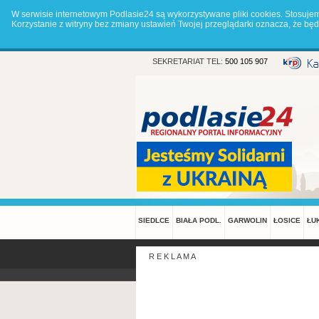
W serwisie internetowym Podlasie24 są wykorzystywane pliki cookies. Stosuje
Korzystanie z witryny bez zmiany ustawień Twojej przeglądarki oznacza, że 
SEKRETARIAT TEL:
500 105 907
SIEDLCE
BIAŁA PODL.
GARWOLIN
ŁOSICE
ŁU
R E K L A M A