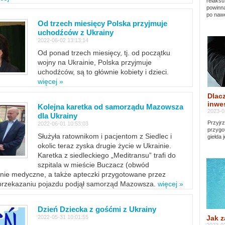
relaksu
powinna
po nawe
Od trzech miesięcy Polska przyjmuje
uchodźców z Ukrainy
2022-06-02 13:13:14
Od ponad trzech miesięcy, tj. od początku
wojny na Ukrainie, Polska przyjmuje
uchodźców, są to głównie kobiety i dzieci.
więcej »
Dlacz
inwes
Kolejna karetka od samorządu Mazowsza
2023-0
dla Ukrainy
Przyjrz
2022-06-01 10:53:03
przygo
Służyła ratownikom i pacjentom z Siedlec i
giełda 
okolic teraz zyska drugie życie w Ukrainie.
Karetka z siedleckiego „Meditransu” trafi do
szpitala w mieście Buczacz (obwód
enie medyczne, a także apteczki przygotowane przez
 przekazaniu pojazdu podjął samorząd Mazowsza.
więcej »
Dzień Dziecka z gośćmi z Ukrainy
Jak z
2022-05-31 10:01:55