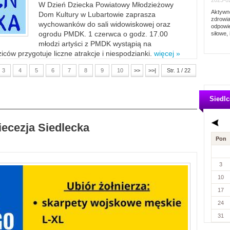
2023-02
W Dzień Dziecka Powiatowy Młodzieżowy
Aktywno
Dom Kultury w Lubartowie zaprasza
zdrowia
wychowanków do sali widowiskowej oraz
odpowie
ogrodu PMDK. 1 czerwca o godz. 17.00
siłowe, 
młodzi artyści z PMDK wystąpią na
ców przygotuje liczne atrakcje i niespodzianki.
więcej »
3
4
5
6
7
8
9
10
>>
>>|
Str. 1 / 22
Siedlc
iecezja Siedlecka
Pon
3
10
17
24
31