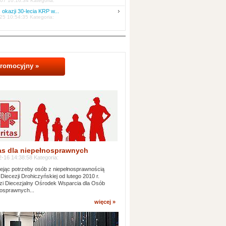
07 10:16:34 Kategoria:
 okazji 30-lecia KRP w...
25 10:54:35 Kategoria:
promocyjny »
as dla niepełnosprawnych
-16 14:38:58 Kategoria:
jąc potrzeby osób z niepełnosprawnością
 Diecezji Drohiczyńskiej od lutego 2010 r.
i Diecezjalny Ośrodek Wsparcia dla Osób
osprawnych...
więcej »