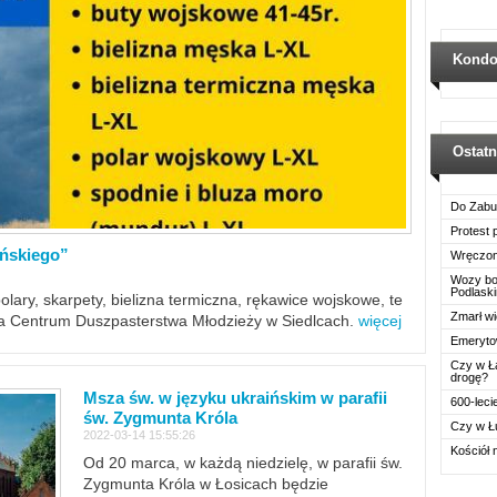
Kondo
Ostat
Do Zabu
Protest
ińskiego”
Wręczon
Wozy boj
Podlask
polary, skarpety, bielizna termiczna, rękawice wojskowe, te
Zmarł wi
ra Centrum Duszpasterstwa Młodzieży w Siedlcach.
więcej
Emerytow
Czy w Ł
drogę?
Msza św. w języku ukraińskim w parafii
600-leci
św. Zygmunta Króla
Czy w Ł
2022-03-14 15:55:26
Kościół 
Od 20 marca, w każdą niedzielę, w parafii św.
Zygmunta Króla w Łosicach będzie