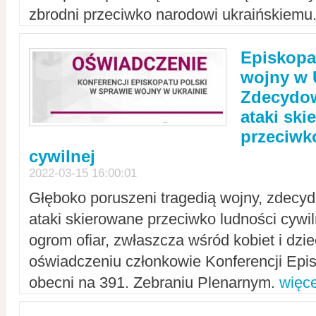
zbrodni przeciwko narodowi ukraińskiemu
Episkopa
wojny w 
Zdecydow
ataki sk
przeciwk
cywilnej
2022-03-15 16:00:01
Głęboko poruszeni tragedią wojny, zdecy
ataki skierowane przeciwko ludności cywi
ogrom ofiar, zwłaszcza wśród kobiet i dzie
oświadczeniu członkowie Konferencji Epis
obecni na 391. Zebraniu Plenarnym.
więce