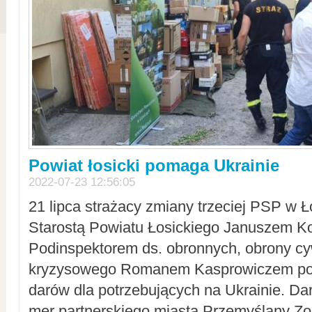
Powiat łosicki pomaga Ukrainie
2022-07-23 12:56:05
21 lipca strażacy zmiany trzeciej PSP w 
Starostą Powiatu Łosickiego Januszem Ko
Podinspektorem ds. obronnych, obrony cyw
kryzysowego Romanem Kasprowiczem po
darów dla potrzebujących na Ukrainie. Dar
mer partnerskiego miasta Przemyślany Zo