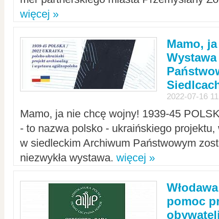
więcej »
Mamo, ja
Wystawa
Państwo
Siedlcac
2022-07-16 11
Mamo, ja nie chcę wojny! 1939-45 POLS
- to nazwa polsko - ukraińskiego projektu
w siedleckim Archiwum Państwowym zosta
niezwykła wystawa.
więcej »
Włodawa:
pomoc pr
obywatel