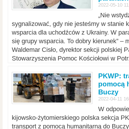
2022-05-10 11
„Nie wstyd
sygnalizować, gdy nie jesteśmy w stanie
wsparcia dla uchodźców z Ukrainy. W para
się grupy wsparcia. To dobry kierunek” – m
Waldemar Cisło, dyrektor sekcji polskiej 
Stowarzyszenia Pomoc Kościołowi w Potr
PKWP: tr
pomocą h
Buczy
2022-04-11 16
W odpowied
kijowsko-żytomierskiego polska sekcja 
transport z pomocą humanitarną do Buczy,