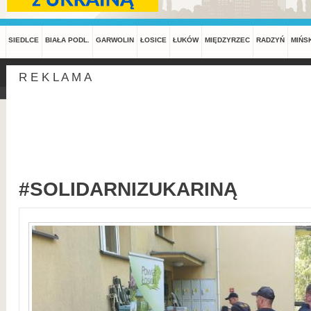
SIEDLCE
BIAŁA PODL.
GARWOLIN
ŁOSICE
ŁUKÓW
MIĘDZYRZEC
RADZYŃ
MIŃS
R E K L A M A
#SOLIDARNIZUKARINĄ