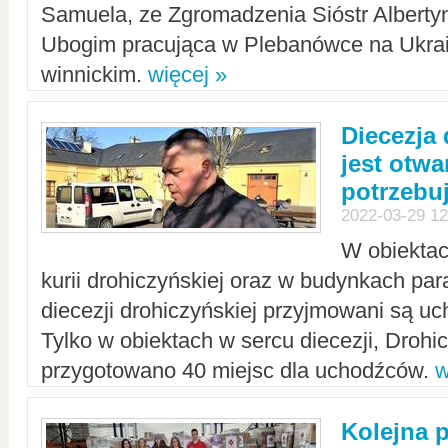
Samuela, ze Zgromadzenia Sióstr Alberty
Ubogim pracująca w Plebanówce na Ukrai
winnickim.
więcej »
Diecezja
jest otwa
potrzebu
2022-03-29 12
W obiektac
kurii drohiczyńskiej oraz w budynkach para
diecezji drohiczyńskiej przyjmowani są uc
Tylko w obiektach w sercu diecezji, Drohi
przygotowano 40 miejsc dla uchodźców.
w
Kolejna 