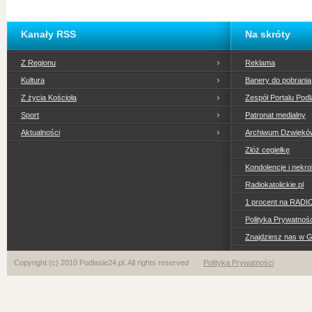
Kanały RSS
Na skróty
Z Regionu
Reklama
Kultura
Banery do pobrania
Z życia Kościoła
Zespół Portalu Podl
Sport
Patronat medialny
Aktualności
Archiwum Dzwiękó
Złóż cegiełkę
Kondolencje i nekro
Radiokatolickie.pl
1 procent na RADI
Polityka Prywatno
Znajdziesz nas w 
Copyright (c) 2010 Podlasie24.pl. All rights reserved
Polityka Prywatności