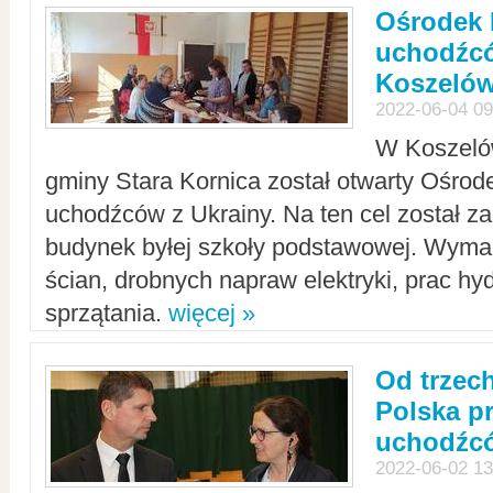
Ośrodek 
uchodźcó
Koszeló
2022-06-04 09
W Koszelów
gminy Stara Kornica został otwarty Ośro
uchodźców z Ukrainy. Na ten cel został 
budynek byłej szkoły podstawowej. Wyma
ścian, drobnych napraw elektryki, prac hy
sprzątania.
więcej »
Od trzec
Polska p
uchodźcó
2022-06-02 13