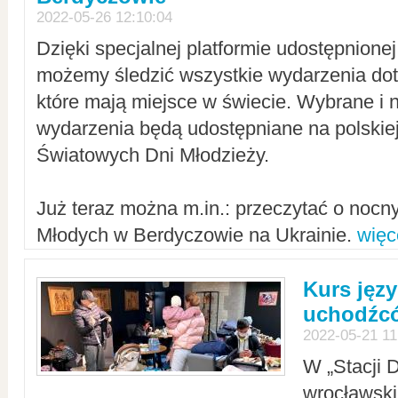
2022-05-26 12:10:04
Dzięki specjalnej platformie udostępnione
możemy śledzić wszystkie wydarzenia dot
które mają miejsce w świecie. Wybrane i 
wydarzenia będą udostępniane na polskiej
Światowych Dni Młodzieży.
Już teraz można m.in.: przeczytać o noc
Młodych w Berdyczowie na Ukrainie.
więc
Kurs języ
uchodźcó
2022-05-21 11
W „Stacji D
wrocławsk