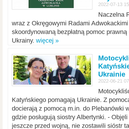
2022-07-13 15
Naczelna 
wraz z Okręgowymi Radami Adwokackimi 
skoordynowaną bezpłatną pomoc prawną d
Ukrainy.
więcej »
Motocykli
Katyński
Ukrainie
2022-06-21 07
Motocykliś
Katyńskiego pomagają Ukrainie. Z pomoc
docierają z pomocą m.in. do Plebanówki w
gdzie posługują siostry Albertynki. - Objęl
jeszcze przed wojną, nie zostawili sióstr 