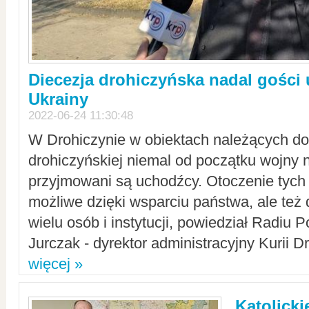
Diecezja drohiczyńska nadal gości
Ukrainy
2022-06-24 11:30:48
W Drohiczynie w obiektach należących do 
drohiczyńskiej niemal od początku wojny 
przyjmowani są uchodźcy. Otoczenie tych 
możliwe dzięki wsparciu państwa, ale też 
wielu osób i instytucji, powiedział Radiu P
Jurczak - dyrektor administracyjny Kurii D
więcej »
Katolicki