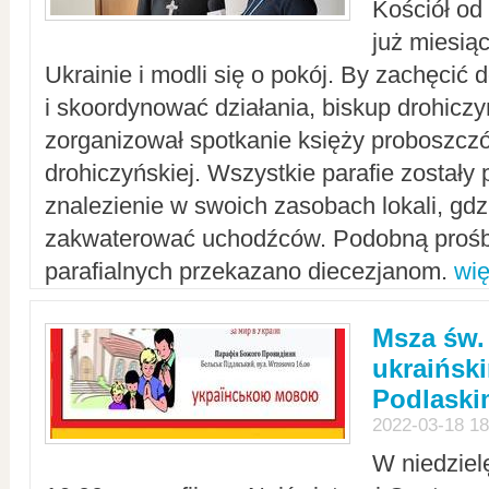
Kościół od
już miesią
Ukrainie i modli się o pokój. By zachęcić
i skoordynować działania, biskup drohicz
zorganizował spotkanie księży proboszczó
drohiczyńskiej. Wszystkie parafie zostały
znalezienie w swoich zasobach lokali, gd
zakwaterować uchodźców. Podobną prośb
parafialnych przekazano diecezjanom.
wię
Msza św.
ukraińsk
Podlaski
2022-03-18 18
W niedziel