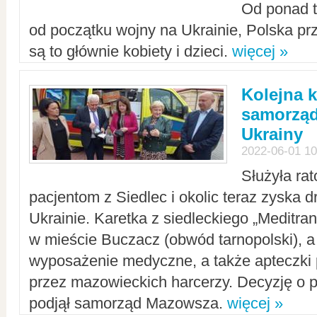
Od ponad tr
od początku wojny na Ukrainie, Polska p
są to głównie kobiety i dzieci.
więcej »
Kolejna k
samorząd
Ukrainy
2022-06-01 10
Służyła ra
pacjentom z Siedlec i okolic teraz zyska d
Ukrainie. Karetka z siedleckiego „Meditrans
w mieście Buczacz (obwód tarnopolski), a
wyposażenie medyczne, a także apteczki
przez mazowieckich harcerzy. Decyzję o 
podjął samorząd Mazowsza.
więcej »