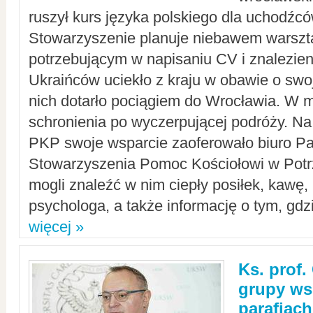
ruszył kurs języka polskiego dla uchodźcó
Stowarzyszenie planuje niebawem warszt
potrzebującym w napisaniu CV i znalezieni
Ukraińców uciekło z kraju w obawie o swoj
nich dotarło pociągiem do Wrocławia. W m
schronienia po wyczerpującej podróży. 
PKP swoje wsparcie zaoferowało biuro P
Stowarzyszenia Pomoc Kościołowi w Potr
mogli znaleźć w nim ciepły posiłek, kawę,
psychologa, a także informację o tym, gdzi
więcej »
Ks. prof.
grupy ws
parafiach