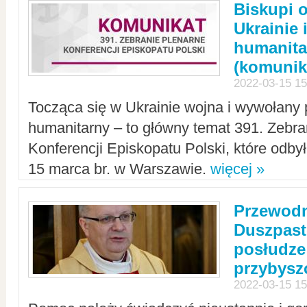
Biskupi 
Ukrainie 
humanit
(komunik
2022-03-15 15
Tocząca się w Ukrainie wojna i wywołany 
humanitarny – to główny temat 391. Zebr
Konferencji Episkopatu Polski, które odbył
15 marca br. w Warszawie.
więcej »
Przewodn
Duszpast
posłudze
przybys
2022-03-15 15