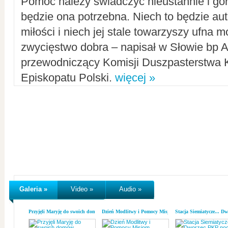
Pomoc należy świadczyć nieustannie i gorl
będzie ona potrzebna. Niech to będzie au
miłości i niech jej stale towarzyszy ufna m
zwycięstwo dobra – napisał w Słowie bp A
przewodniczący Komisji Duszpasterstwa K
Episkopatu Polski.
więcej »
Galeria »
Video »
Audio »
Przyjęli Maryję do swoich domów
Dzień Modlitwy i Pomocy Misjom
Stacja Siemiatycze... D