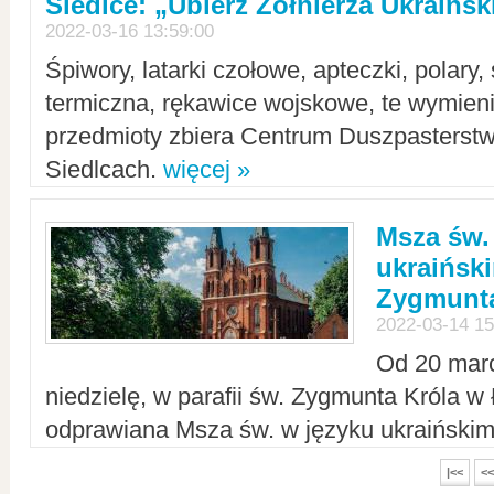
Siedlce: „Ubierz Żołnierza Ukraińs
2022-03-16 13:59:00
Śpiwory, latarki czołowe, apteczki, polary, 
termiczna, rękawice wojskowe, te wymieni
przedmioty zbiera Centrum Duszpasterst
Siedlcach.
więcej »
Msza św.
ukraiński
Zygmunta
2022-03-14 15
Od 20 mar
niedzielę, w parafii św. Zygmunta Króla w
odprawiana Msza św. w języku ukraiński
|<<
<<