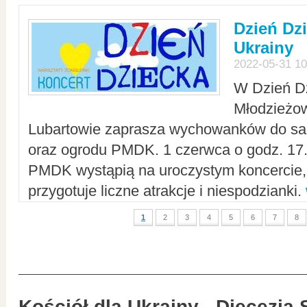
Dzień Dz
Ukrainy
2022-05-31 10
W Dzień D
Młodzieżo
Lubartowie zaprasza wychowanków do sal
oraz ogrodu PMDK. 1 czerwca o godz. 17.0
PMDK wystąpią na uroczystym koncercie
przygotuje liczne atrakcje i niespodzianki.
1
2
3
4
5
6
7
8
Kościół dla Ukrainy - Diecezja 