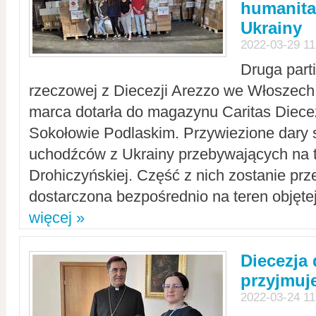
humanita
Ukrainy
2022-03-29 11
Druga part
rzeczowej z Diecezji Arezzo we Włoszech 
marca dotarła do magazynu Caritas Diecez
Sokołowie Podlaskim. Przywiezione dary 
uchodźców z Ukrainy przebywających na t
Drohiczyńskiej. Część z nich zostanie pr
dostarczona bezpośrednio na teren objęte
więcej »
Diecezja
przyjmuj
2022-03-24 11