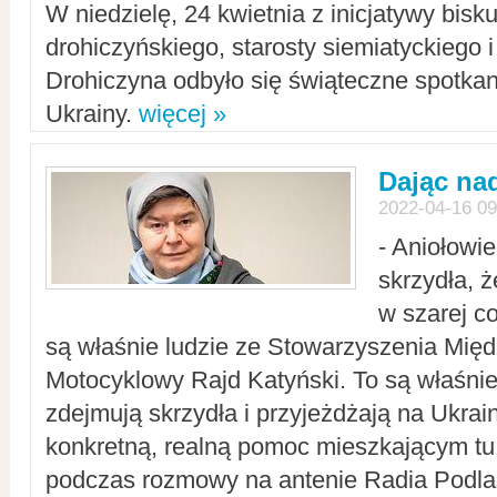
W niedzielę, 24 kwietnia z inicjatywy bisk
drohiczyńskiego, starosty siemiatyckiego i
Drohiczyna odbyło się świąteczne spotka
Ukrainy.
więcej »
Dając nad
2022-04-16 09
- Aniołowi
skrzydła, 
w szarej c
są właśnie ludzie ze Stowarzyszenia Mi
Motocyklowy Rajd Katyński. To są właśnie 
zdejmują skrzydła i przyjeżdżają na Ukrai
konkretną, realną pomoc mieszkającym tu
podczas rozmowy na antenie Radia Podlas