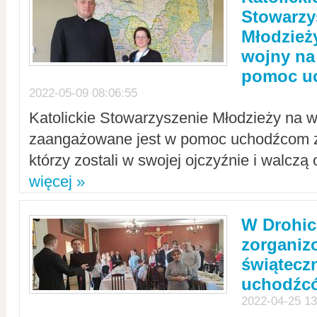
Stowarzy
Młodzież
wojny na 
pomoc u
2022-05-09 08:06:55
Katolickie Stowarzyszenie Młodzieży na w
zaangażowane jest w pomoc uchodźcom z 
którzy zostali w swojej ojczyźnie i walczą 
więcej »
W Drohic
zorgani
świątecz
uchodźc
2022-04-25 13