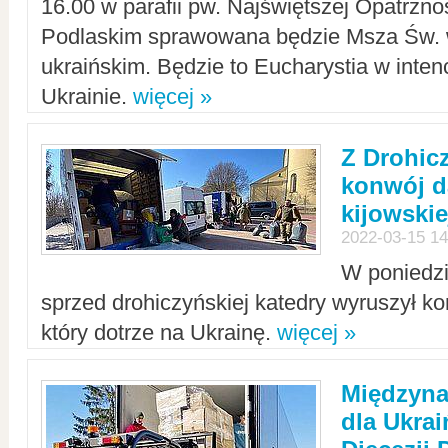
16.00 w parafii pw. Najświętszej Opatrzno
Podlaskim sprawowana będzie Msza Św. 
ukraińskim. Będzie to Eucharystia w intenc
Ukrainie.
więcej »
Z Drohic
konwój d
kijowskie
2022-03-15 14
W poniedzi
sprzed drohiczyńskiej katedry wyruszył k
który dotrze na Ukrainę.
więcej »
Międzyn
dla Ukra