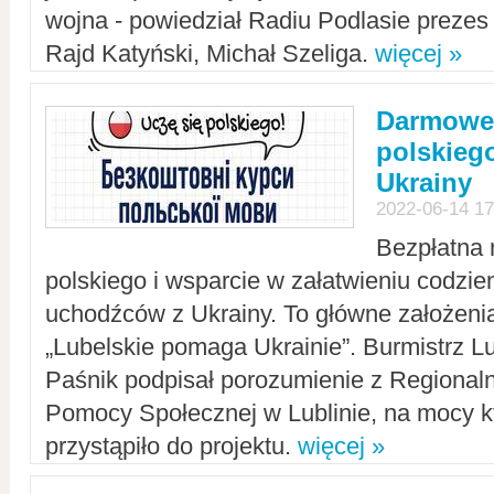
wojna - powiedział Radiu Podlasie preze
Rajd Katyński, Michał Szeliga.
więcej »
Darmowe 
polskiego
Ukrainy
2022-06-14 17
Bezpłatna 
polskiego i wsparcie w załatwieniu codzi
uchodźców z Ukrainy. To główne założenia
„Lubelskie pomaga Ukrainie”. Burmistrz L
Paśnik podpisał porozumienie z Regiona
Pomocy Społecznej w Lublinie, na mocy k
przystąpiło do projektu.
więcej »