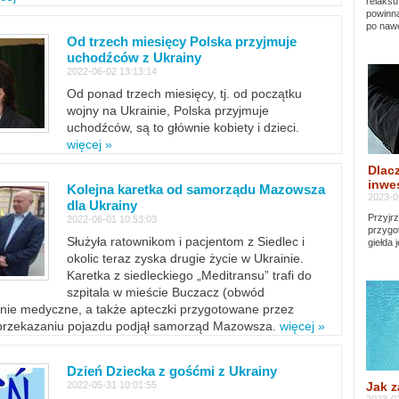
relaksu
powinna
po nawe
Od trzech miesięcy Polska przyjmuje
uchodźców z Ukrainy
2022-06-02 13:13:14
Od ponad trzech miesięcy, tj. od początku
wojny na Ukrainie, Polska przyjmuje
uchodźców, są to głównie kobiety i dzieci.
więcej »
Dlacz
inwes
Kolejna karetka od samorządu Mazowsza
2023-0
dla Ukrainy
Przyjrz
2022-06-01 10:53:03
przygo
Służyła ratownikom i pacjentom z Siedlec i
giełda 
okolic teraz zyska drugie życie w Ukrainie.
Karetka z siedleckiego „Meditransu” trafi do
szpitala w mieście Buczacz (obwód
enie medyczne, a także apteczki przygotowane przez
 przekazaniu pojazdu podjął samorząd Mazowsza.
więcej »
Dzień Dziecka z gośćmi z Ukrainy
Jak z
2022-05-31 10:01:55