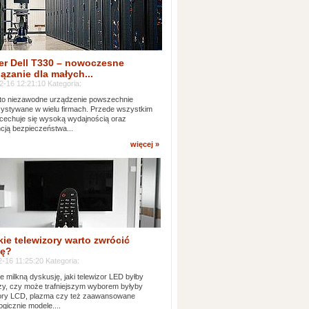
er Dell T330 – nowoczesne
ązanie dla małych...
2-16 12:21:10 Kategoria:
to niezawodne urządzenie powszechnie
ystywane w wielu firmach. Przede wszystkim
 cechuje się wysoką wydajnością oraz
cją bezpieczeństwa...
więcej »
kie telewizory warto zwrócić
ę?
-16 11:25:20 Kategoria:
e milkną dyskusję, jaki telewizor LED byłby
zy, czy może trafniejszym wyborem byłyby
zory LCD, plazma czy też zaawansowane
ogicznie modele....