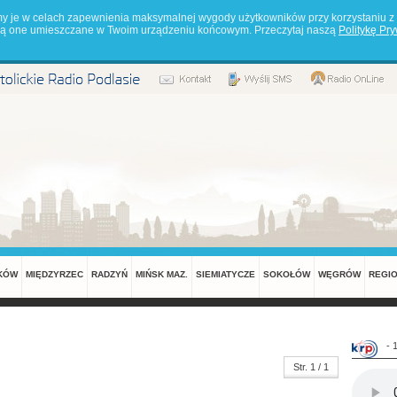
my je w celach zapewnienia maksymalnej wygody użytkowników przy korzystaniu z 
będą one umieszczane w Twoim urządzeniu końcowym. Przeczytaj naszą
Politykę Pr
KÓW
MIĘDZYRZEC
RADZYŃ
MIŃSK MAZ.
SIEMIATYCZE
SOKOŁÓW
WĘGRÓW
REGI
- 
Str. 1 / 1