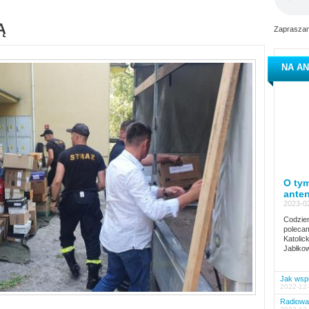
Ą
Zapraszam
NA AN
O tym
ante
2023-02
Codzien
polecam
Katolic
Jabłkow
Jak wspi
2022-12-
Radiowa 