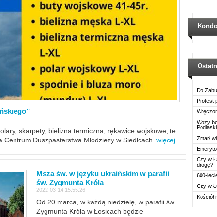
Kondo
Ostat
Do Zabu
Protest
ińskiego”
Wręczon
Wozy boj
Podlask
polary, skarpety, bielizna termiczna, rękawice wojskowe, te
Zmarł wi
ra Centrum Duszpasterstwa Młodzieży w Siedlcach.
więcej
Emerytow
Czy w Ł
drogę?
Msza św. w języku ukraińskim w parafii
600-leci
św. Zygmunta Króla
Czy w Ł
2022-03-14 15:55:26
Kościół 
Od 20 marca, w każdą niedzielę, w parafii św.
Zygmunta Króla w Łosicach będzie