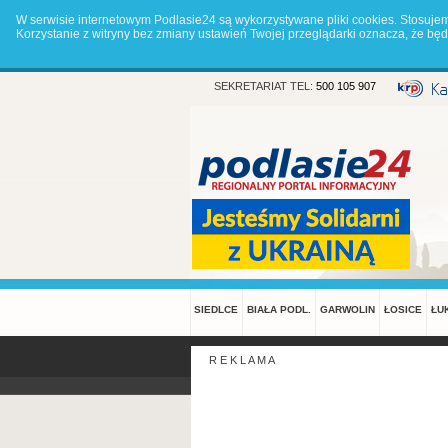
W serwisie internetowym Podlasie24 są wykorzystywane pliki cookies. Stosuje
Korzystanie z witryny bez zmiany ustawień Twojej przeglądarki oznacza, że 
SEKRETARIAT TEL:
500 105 907
SIEDLCE
BIAŁA PODL.
GARWOLIN
ŁOSICE
ŁU
R E K L A M A