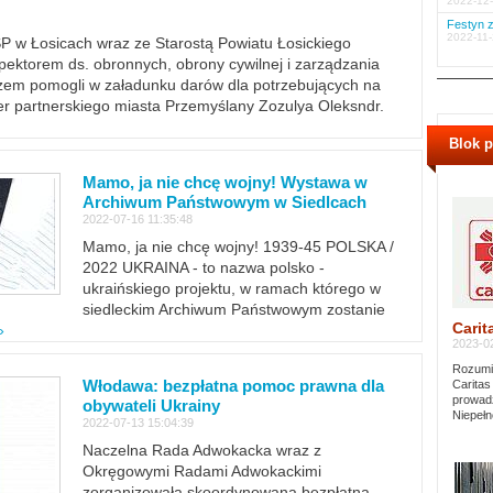
2022-12-
Festyn z
2022-11-
PSP w Łosicach wraz ze Starostą Powiatu Łosickiego
ektorem ds. obronnych, obrony cywilnej i zarządzania
m pomogli w załadunku darów dla potrzebujących na
er partnerskiego miasta Przemyślany Zozulya Oleksndr.
Blok 
Mamo, ja nie chcę wojny! Wystawa w
Archiwum Państwowym w Siedlcach
2022-07-16 11:35:48
Mamo, ja nie chcę wojny! 1939-45 POLSKA /
2022 UKRAINA - to nazwa polsko -
ukraińskiego projektu, w ramach którego w
siedleckim Archiwum Państwowym zostanie
Carit
»
2023-02
Rozumie
Włodawa: bezpłatna pomoc prawna dla
Caritas
prowadz
obywateli Ukrainy
Niepełn
2022-07-13 15:04:39
Naczelna Rada Adwokacka wraz z
Okręgowymi Radami Adwokackimi
zorganizowała skoordynowaną bezpłatną