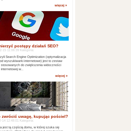
więcej »
mierzyć postępy działań SEO?
-15 11:06:39 Kategoria:
yli Search Engine Optimization (optymalizacja
od wyszukiwarki internetowe) jest to zestaw
k stosowanych do zwiększenia widoczności
 internetowej w...
więcej »
 zwrócić uwagę, kupując pościel?
-14 12:48:01 Kategoria:
ia jest tą częścią domu, w której szuka się