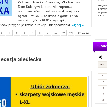
2023-02
W Dzień Dziecka Powiatowy Młodzieżowy
Aktywno
Dom Kultury w Lubartowie zaprasza
zdrowia
wychowanków do sali widowiskowej oraz
odpowie
ogrodu PMDK. 1 czerwca o godz. 17.00
siłowe, 
młodzi artyści z PMDK wystąpią na
ców przygotuje liczne atrakcje i niespodzianki.
więcej »
3
4
5
6
7
8
9
10
>>
>>|
Str. 1 / 22
Siedlc
iecezja Siedlecka
Pon
3
10
17
24
31