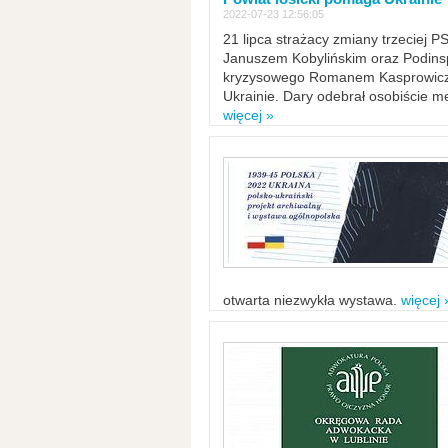
2022-07-23 12:56:05
21 lipca strażacy zmiany trzeciej 
Januszem Kobylińskim oraz Podinsp
kryzysowego Romanem Kasprowicze
Ukrainie. Dary odebrał osobiście m
więcej »
otwarta niezwykła wystawa.
więcej 