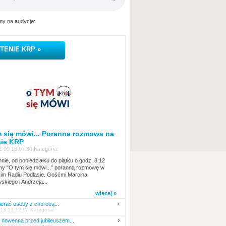
y na audycje:
TENIE KRP »
 się mówi... Poranna rozmowa na
nie KRP
-09 16:07:30 Kategoria:
nie, od poniedziałku do piątku o godz. 8:12
y "O tym się mówi..." poranną rozmowę w
kim Radiu Podlasie. Gośćmi Marcina
skiego i Andrzeja...
więcej »
erać osoby z chorobą...
13 13:12:00 Kategoria:
nowenna przed jubileuszem...