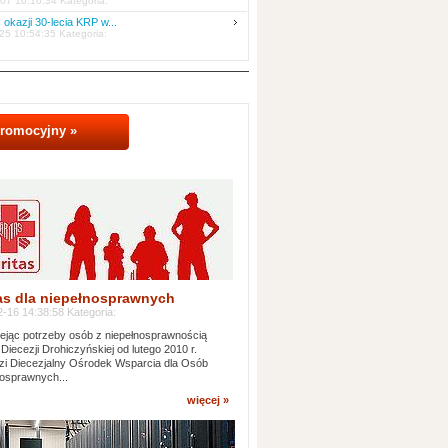
07 10:16:34 Kategoria:
 okazji 30-lecia KRP w...
25 10:54:35 Kategoria:
promocyjny »
as dla niepełnosprawnych
-16 14:38:58 Kategoria:
jąc potrzeby osób z niepełnosprawnością
 Diecezji Drohiczyńskiej od lutego 2010 r.
i Diecezjalny Ośrodek Wsparcia dla Osób
osprawnych...
więcej »