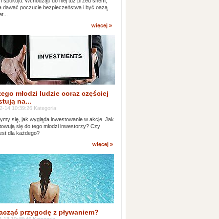
 i spokoju. Wchodząc do niej tuż przed snem,
 dawać poczucie bezpieczeństwa i być oazą
t...
więcej »
ego młodzi ludzie coraz częściej
tują na...
2-14 10:39:26 Kategoria:
ymy się, jak wygląda inwestowanie w akcje. Jak
towują się do tego młodzi inwestorzy? Czy
jest dla każdego?
więcej »
acząć przygodę z pływaniem?