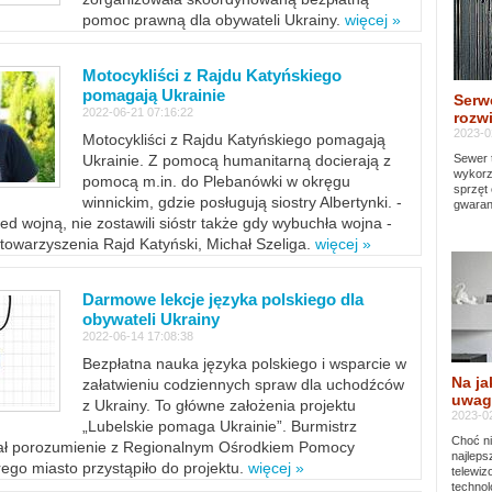
pomoc prawną dla obywateli Ukrainy.
więcej »
Motocykliści z Rajdu Katyńskiego
pomagają Ukrainie
Serw
2022-06-21 07:16:22
rozwi
2023-0
Motocykliści z Rajdu Katyńskiego pomagają
Sewer 
Ukrainie. Z pomocą humanitarną docierają z
wykorz
pomocą m.in. do Plebanówki w okręgu
sprzęt
winnickim, gdzie posługują siostry Albertynki. -
gwaran
ed wojną, nie zostawili sióstr także gdy wybuchła wojna -
towarzyszenia Rajd Katyński, Michał Szeliga.
więcej »
Darmowe lekcje języka polskiego dla
obywateli Ukrainy
2022-06-14 17:08:38
Bezpłatna nauka języka polskiego i wsparcie w
Na ja
załatwieniu codziennych spraw dla uchodźców
uwag
z Ukrainy. To główne założenia projektu
2023-02
„Lubelskie pomaga Ukrainie”. Burmistrz
Choć ni
sał porozumienie z Regionalnym Ośrodkiem Pomocy
najleps
ego miasto przystąpiło do projektu.
więcej »
telewi
technol