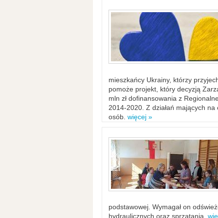
mieszkańcy Ukrainy, którzy przyje
pomoże projekt, który decyzją Za
mln zł dofinansowania z Regiona
2014-2020. Z działań mających na ce
osób.
więcej »
podstawowej. Wymagał on odświeżen
hydraulicznych oraz sprzątania.
wię