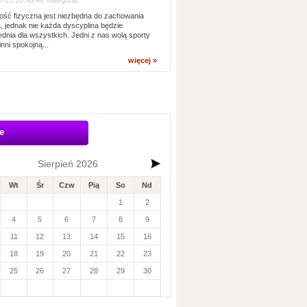
-13 10:48:46 Kategoria:
ść fizyczna jest niezbędna do zachowania
, jednak nie każda dyscyplina będzie
dnia dla wszystkich. Jedni z nas wolą sporty
inni spokojną...
więcej »
e
Sierpień 2026
Wt
Śr
Czw
Pią
So
Nd
1
2
4
5
6
7
8
9
11
12
13
14
15
16
18
19
20
21
22
23
25
26
27
28
29
30