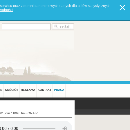
serwisu oraz zbierania anonimowych danych dla celów statystycznych.
ywatności
.
ON
KOŚCIÓŁ
REKLAMA
KONTAKT
PRACA
101,7fm / 106,0 fm - ONAIR