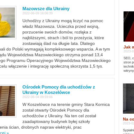
Mazowsze dla Ukrainy
2022-06-09 16:06:39
Uchodźcy z Ukrainy mogą liczyć na pomoc
władz Mazowsza. Ucieczka przed wojną,
porzucenie swoich domów, rozłąka z
najbliższymi, strach i ból to przeżycia, które
zostawiają ślad na długie lata. Dlatego
Jak 
chali do Polski wymagają kompleksowego wsparcia. A w tym
2023-02
rządu Województwa Mazowieckiego otrzyma ponad 13,4
SEO, cz
lnego Programu Operacyjnego Województwa Mazowieckiego
stron p
lu włączenie i integrację społeczną skorzysta 1,5 tys.
techni
witryny
Ośrodek Pomocy dla uchodźców z
Ukrainy w Koszelówce
2022-06-04 09:59:06
W Koszelówce na terenie gminy Stara Kornica
został otwarty Ośrodek Pomocy dla
uchodźców z Ukrainy. Na ten cel został
Na co
zaadaptowany budynek byłej szkoły
2023-02
ia ścian, drobnych napraw elektryki, prac
Sypialn
cej »