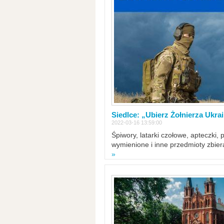
Siedlce: „Ubierz Żołnierza Ukra
2022-03-16 13:59:00
Śpiwory, latarki czołowe, apteczki, 
wymienione i inne przedmioty zbie
»