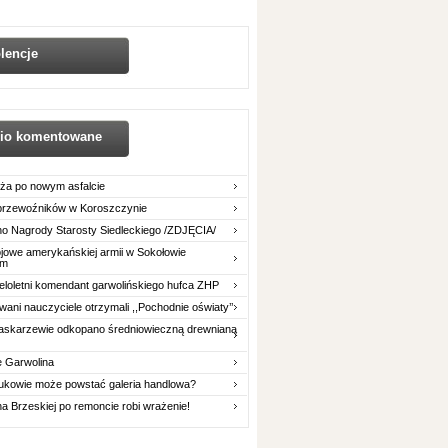
lencje
nio komentowane
ża po nowym asfalcie
 przewoźników w Koroszczynie
o Nagrody Starosty Siedleckiego /ZDJĘCIA/
owe amerykańskiej armii w Sokołowie
im
eloletni komendant garwolińskiego hufca ZHP
ani nauczyciele otrzymali ,,Pochodnie oświaty’’
askarzewie odkopano średniowieczną drewnianą
e Garwolina
ukowie może powstać galeria handlowa?
na Brzeskiej po remoncie robi wrażenie!