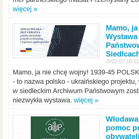
więcej »
Mamo, ja
Wystawa
Państwo
Siedlcac
2022-07-16 11
Mamo, ja nie chcę wojny! 1939-45 POLS
- to nazwa polsko - ukraińskiego projektu
w siedleckim Archiwum Państwowym zosta
niezwykła wystawa.
więcej »
Włodawa:
pomoc pr
obywatel