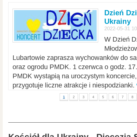
Dzień Dz
Ukrainy
2022-05-31 10
W Dzień D
Młodzieżo
Lubartowie zaprasza wychowanków do sal
oraz ogrodu PMDK. 1 czerwca o godz. 17.0
PMDK wystąpią na uroczystym koncercie
przygotuje liczne atrakcje i niespodzianki.
1
2
3
4
5
6
7
8
Kościół dla Ukrainy - Diecezja 