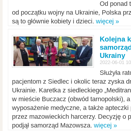
Od ponad tr
od początku wojny na Ukrainie, Polska p
są to głównie kobiety i dzieci.
więcej »
Kolejna k
samorząd
Ukrainy
2022-06-01 10
Służyła ra
pacjentom z Siedlec i okolic teraz zyska d
Ukrainie. Karetka z siedleckiego „Meditrans
w mieście Buczacz (obwód tarnopolski), a
wyposażenie medyczne, a także apteczki
przez mazowieckich harcerzy. Decyzję o 
podjął samorząd Mazowsza.
więcej »