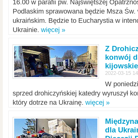
16.00 w parafii pw. Najświętszej Opatrzno
Podlaskim sprawowana będzie Msza Św. 
ukraińskim. Będzie to Eucharystia w intenc
Ukrainie.
więcej »
Z Drohic
konwój d
kijowskie
2022-03-15 14
W poniedzi
sprzed drohiczyńskiej katedry wyruszył k
który dotrze na Ukrainę.
więcej »
Międzyn
dla Ukra