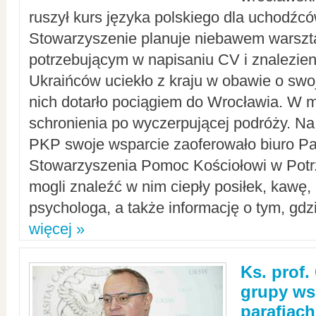
ruszył kurs języka polskiego dla uchodźcó
Stowarzyszenie planuje niebawem warszt
potrzebującym w napisaniu CV i znalezieni
Ukraińców uciekło z kraju w obawie o swoj
nich dotarło pociągiem do Wrocławia. W m
schronienia po wyczerpującej podróży. 
PKP swoje wsparcie zaoferowało biuro P
Stowarzyszenia Pomoc Kościołowi w Potr
mogli znaleźć w nim ciepły posiłek, kawę,
psychologa, a także informację o tym, gdzi
więcej »
Ks. prof.
grupy ws
parafiach