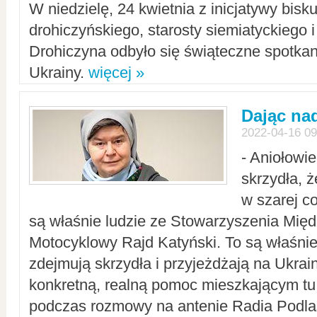
W niedzielę, 24 kwietnia z inicjatywy bisk
drohiczyńskiego, starosty siemiatyckiego i
Drohiczyna odbyło się świąteczne spotka
Ukrainy.
więcej »
Dając nad
2022-04-16 09
- Aniołowi
skrzydła, 
w szarej c
są właśnie ludzie ze Stowarzyszenia Mi
Motocyklowy Rajd Katyński. To są właśnie 
zdejmują skrzydła i przyjeżdżają na Ukrai
konkretną, realną pomoc mieszkającym tu
podczas rozmowy na antenie Radia Podlas