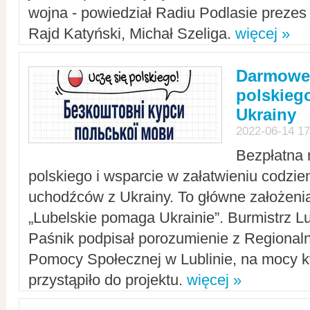
wojna - powiedział Radiu Podlasie preze
Rajd Katyński, Michał Szeliga.
więcej »
Darmowe 
polskiego
Ukrainy
2022-06-14 17
Bezpłatna 
polskiego i wsparcie w załatwieniu codzi
uchodźców z Ukrainy. To główne założenia
„Lubelskie pomaga Ukrainie”. Burmistrz L
Paśnik podpisał porozumienie z Regiona
Pomocy Społecznej w Lublinie, na mocy k
przystąpiło do projektu.
więcej »