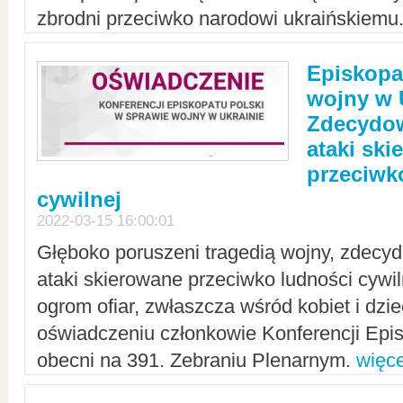
zbrodni przeciwko narodowi ukraińskiemu
Episkopa
wojny w 
Zdecydow
ataki sk
przeciwk
cywilnej
2022-03-15 16:00:01
Głęboko poruszeni tragedią wojny, zdecy
ataki skierowane przeciwko ludności cywi
ogrom ofiar, zwłaszcza wśród kobiet i dzie
oświadczeniu członkowie Konferencji Epis
obecni na 391. Zebraniu Plenarnym.
więce