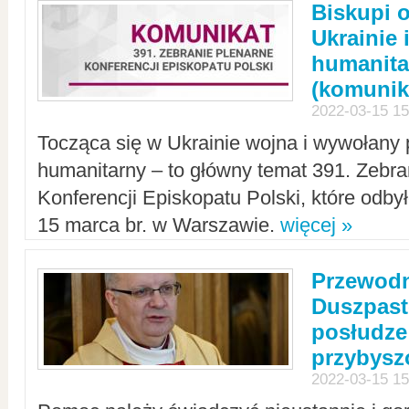
Biskupi 
Ukrainie 
humanit
(komunik
2022-03-15 15
Tocząca się w Ukrainie wojna i wywołany 
humanitarny – to główny temat 391. Zebr
Konferencji Episkopatu Polski, które odbył
15 marca br. w Warszawie.
więcej »
Przewodn
Duszpast
posłudze
przybys
2022-03-15 15