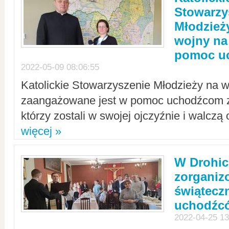
Stowarzy
Młodzież
wojny na 
pomoc u
2022-05-09 08:06:55
Katolickie Stowarzyszenie Młodzieży na w
zaangażowane jest w pomoc uchodźcom z 
którzy zostali w swojej ojczyźnie i walczą 
więcej »
W Drohic
zorgani
świątecz
uchodźc
2022-04-25 13