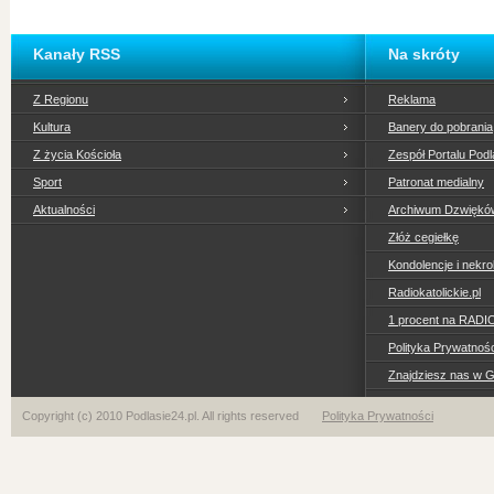
Kanały RSS
Na skróty
Z Regionu
Reklama
Kultura
Banery do pobrania
Z życia Kościoła
Zespół Portalu Podl
Sport
Patronat medialny
Aktualności
Archiwum Dzwiękó
Złóż cegiełkę
Kondolencje i nekro
Radiokatolickie.pl
1 procent na RADI
Polityka Prywatno
Znajdziesz nas w 
Copyright (c) 2010 Podlasie24.pl. All rights reserved
Polityka Prywatności