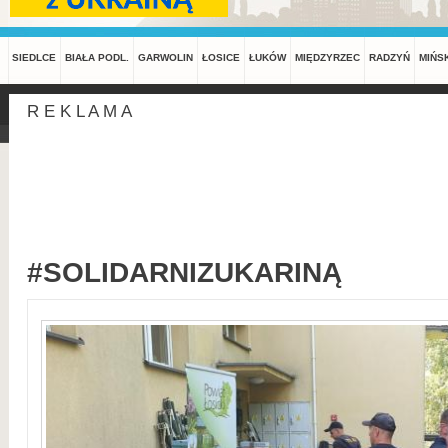
SIEDLCE
BIAŁA PODL.
GARWOLIN
ŁOSICE
ŁUKÓW
MIĘDZYRZEC
RADZYŃ
MIŃS
R E K L A M A
#SOLIDARNIZUKARINĄ