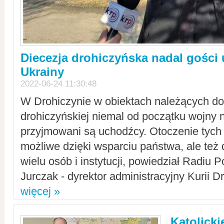
Diecezja drohiczyńska nadal gości
Ukrainy
2022-06-24 11:30:48
W Drohiczynie w obiektach należących do 
drohiczyńskiej niemal od początku wojny 
przyjmowani są uchodźcy. Otoczenie tych 
możliwe dzięki wsparciu państwa, ale też 
wielu osób i instytucji, powiedział Radiu P
Jurczak - dyrektor administracyjny Kurii D
więcej »
Katolicki