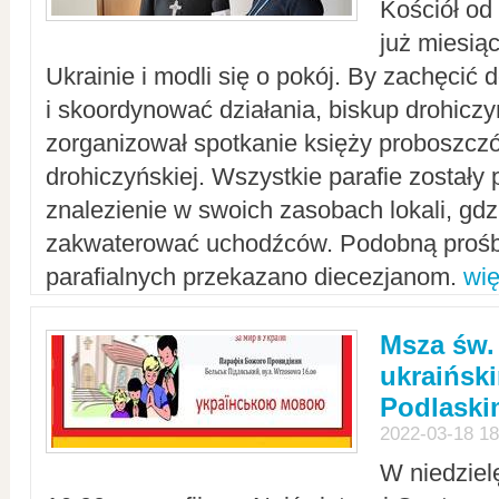
Kościół od
już miesią
Ukrainie i modli się o pokój. By zachęcić
i skoordynować działania, biskup drohicz
zorganizował spotkanie księży proboszczó
drohiczyńskiej. Wszystkie parafie zostały
znalezienie w swoich zasobach lokali, gd
zakwaterować uchodźców. Podobną prośb
parafialnych przekazano diecezjanom.
wię
Msza św.
ukraińsk
Podlaski
2022-03-18 18
W niedziel