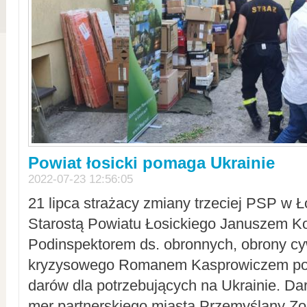
Powiat łosicki pomaga Ukrainie
2022-07-23 12:56:05
21 lipca strażacy zmiany trzeciej PSP w 
Starostą Powiatu Łosickiego Januszem Ko
Podinspektorem ds. obronnych, obrony cyw
kryzysowego Romanem Kasprowiczem po
darów dla potrzebujących na Ukrainie. Dar
mer partnerskiego miasta Przemyślany Zo