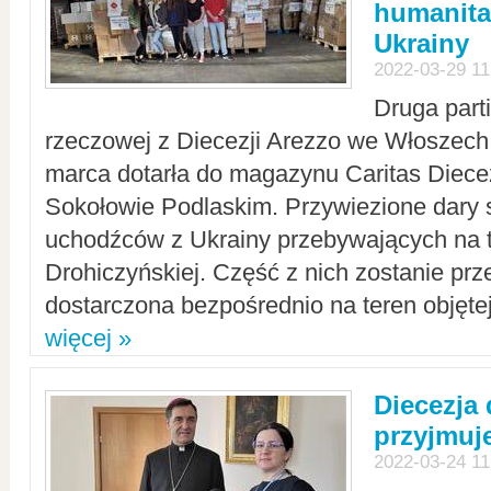
humanita
Ukrainy
2022-03-29 11
Druga part
rzeczowej z Diecezji Arezzo we Włoszech 
marca dotarła do magazynu Caritas Diecez
Sokołowie Podlaskim. Przywiezione dary 
uchodźców z Ukrainy przebywających na t
Drohiczyńskiej. Część z nich zostanie pr
dostarczona bezpośrednio na teren objęte
więcej »
Diecezja
przyjmuj
2022-03-24 11