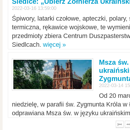
Siedlce: „Ubierz Żołnierza Ukraińs
2022-03-16 13:59:00
Śpiwory, latarki czołowe, apteczki, polary, 
termiczna, rękawice wojskowe, te wymieni
przedmioty zbiera Centrum Duszpasterst
Siedlcach.
więcej »
Msza św.
ukraiński
Zygmunta
2022-03-14 15
Od 20 mar
niedzielę, w parafii św. Zygmunta Króla w
odprawiana Msza św. w języku ukraiński
|<<
<<