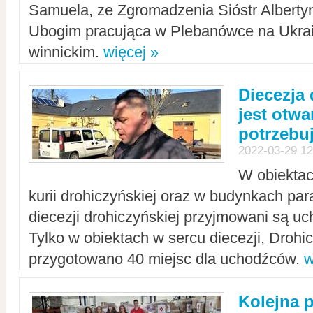
Samuela, ze Zgromadzenia Sióstr Alberty
Ubogim pracująca w Plebanówce na Ukrai
winnickim.
więcej »
Diecezja
jest otwa
potrzebu
2022-03-29 12
W obiektac
kurii drohiczyńskiej oraz w budynkach para
diecezji drohiczyńskiej przyjmowani są uc
Tylko w obiektach w sercu diecezji, Drohi
przygotowano 40 miejsc dla uchodźców.
w
Kolejna 