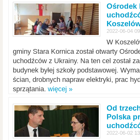
Ośrodek 
uchodźcó
Koszeló
2022-06-04 09
W Koszelów
gminy Stara Kornica został otwarty Ośro
uchodźców z Ukrainy. Na ten cel został 
budynek byłej szkoły podstawowej. Wyma
ścian, drobnych napraw elektryki, prac hy
sprzątania.
więcej »
Od trzec
Polska p
uchodźcó
2022-06-02 13