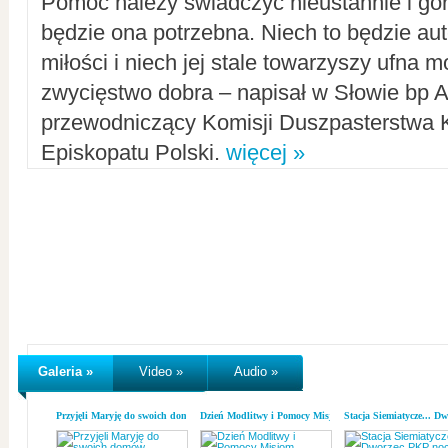
Pomoc należy świadczyć nieustannie i gorl
będzie ona potrzebna. Niech to będzie au
miłości i niech jej stale towarzyszy ufna m
zwycięstwo dobra – napisał w Słowie bp A
przewodniczący Komisji Duszpasterstwa K
Episkopatu Polski.
więcej »
Galeria »
Video »
Audio »
Przyjęli Maryję do swoich domów
Dzień Modlitwy i Pomocy Misjom
Stacja Siemiatycze... D