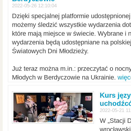
2022-05-26 12:10:04
Dzięki specjalnej platformie udostępnione
możemy śledzić wszystkie wydarzenia dot
które mają miejsce w świecie. Wybrane i 
wydarzenia będą udostępniane na polskiej
Światowych Dni Młodzieży.
Już teraz można m.in.: przeczytać o noc
Młodych w Berdyczowie na Ukrainie.
więc
Kurs języ
uchodźcó
2022-05-21 11
W „Stacji D
wrocławsk