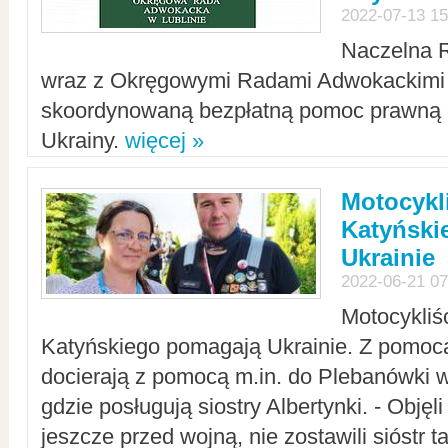
2022-07-13 15
Naczelna 
wraz z Okręgowymi Radami Adwokackimi 
skoordynowaną bezpłatną pomoc prawną d
Ukrainy.
więcej »
Motocykli
Katyński
Ukrainie
2022-06-21 07
Motocykliś
Katyńskiego pomagają Ukrainie. Z pomoc
docierają z pomocą m.in. do Plebanówki w
gdzie posługują siostry Albertynki. - Objęl
jeszcze przed wojną, nie zostawili sióstr 