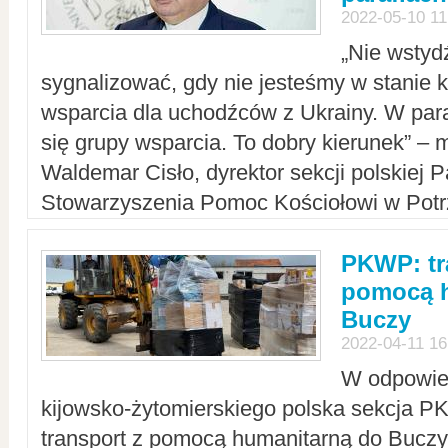
2022-05-10 11
„Nie wstyd
sygnalizować, gdy nie jesteśmy w stanie
wsparcia dla uchodźców z Ukrainy. W para
się grupy wsparcia. To dobry kierunek” – m
Waldemar Cisło, dyrektor sekcji polskiej 
Stowarzyszenia Pomoc Kościołowi w Potr
PKWP: tr
pomocą h
Buczy
2022-04-11 16
W odpowied
kijowsko-żytomierskiego polska sekcja 
transport z pomocą humanitarną do Buczy,