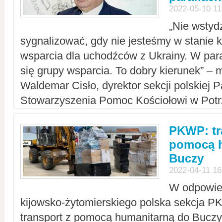
2022-05-10 11
„Nie wstyd
sygnalizować, gdy nie jesteśmy w stanie
wsparcia dla uchodźców z Ukrainy. W para
się grupy wsparcia. To dobry kierunek” – m
Waldemar Cisło, dyrektor sekcji polskiej 
Stowarzyszenia Pomoc Kościołowi w Potr
PKWP: tr
pomocą h
Buczy
2022-04-11 16
W odpowied
kijowsko-żytomierskiego polska sekcja 
transport z pomocą humanitarną do Buczy,