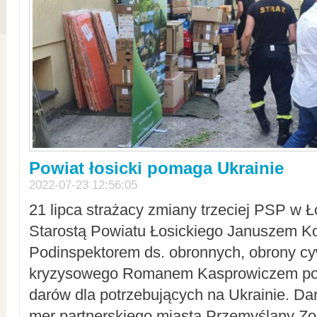
Powiat łosicki pomaga Ukrainie
2022-07-23 12:56:05
21 lipca strażacy zmiany trzeciej PSP w 
Starostą Powiatu Łosickiego Januszem Ko
Podinspektorem ds. obronnych, obrony cyw
kryzysowego Romanem Kasprowiczem po
darów dla potrzebujących na Ukrainie. Dar
mer partnerskiego miasta Przemyślany Zo