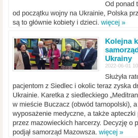
Od ponad tr
od początku wojny na Ukrainie, Polska p
są to głównie kobiety i dzieci.
więcej »
Kolejna k
samorząd
Ukrainy
2022-06-01 10
Służyła ra
pacjentom z Siedlec i okolic teraz zyska d
Ukrainie. Karetka z siedleckiego „Meditrans
w mieście Buczacz (obwód tarnopolski), a
wyposażenie medyczne, a także apteczki
przez mazowieckich harcerzy. Decyzję o 
podjął samorząd Mazowsza.
więcej »