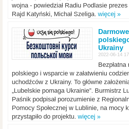
wojna - powiedział Radiu Podlasie preze
Rajd Katyński, Michał Szeliga.
więcej »
Darmowe 
polskiego
Ukrainy
2022-06-14 17
Bezpłatna 
polskiego i wsparcie w załatwieniu codzi
uchodźców z Ukrainy. To główne założenia
„Lubelskie pomaga Ukrainie”. Burmistrz L
Paśnik podpisał porozumienie z Regiona
Pomocy Społecznej w Lublinie, na mocy k
przystąpiło do projektu.
więcej »