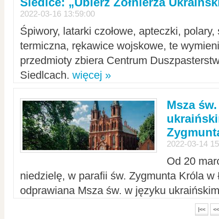
Siedlce: „Ubierz Żołnierza Ukraińs
2022-03-16 13:59:00
Śpiwory, latarki czołowe, apteczki, polary, 
termiczna, rękawice wojskowe, te wymieni
przedmioty zbiera Centrum Duszpasterst
Siedlcach.
więcej »
Msza św.
ukraiński
Zygmunta
2022-03-14 15
Od 20 mar
niedzielę, w parafii św. Zygmunta Króla w
odprawiana Msza św. w języku ukraiński
|<<
<<