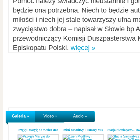
Pomoc należy świadczyć nieustannie i gorl
będzie ona potrzebna. Niech to będzie au
miłości i niech jej stale towarzyszy ufna m
zwycięstwo dobra – napisał w Słowie bp A
przewodniczący Komisji Duszpasterstwa K
Episkopatu Polski.
więcej »
Galeria »
Video »
Audio »
Przyjęli Maryję do swoich domów
Dzień Modlitwy i Pomocy Misjom
Stacja Siemiatycze... D