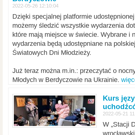
2022-05-26 12:10:04
Dzięki specjalnej platformie udostępnione
możemy śledzić wszystkie wydarzenia dot
które mają miejsce w świecie. Wybrane i 
wydarzenia będą udostępniane na polskiej
Światowych Dni Młodzieży.
Już teraz można m.in.: przeczytać o noc
Młodych w Berdyczowie na Ukrainie.
więc
Kurs języ
uchodźcó
2022-05-21 11
W „Stacji D
wrocławsk