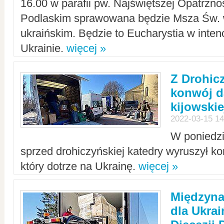
16.00 w parafii pw. Najświętszej Opatrzno
Podlaskim sprawowana będzie Msza Św. 
ukraińskim. Będzie to Eucharystia w intenc
Ukrainie.
więcej »
Z Drohic
konwój d
kijowskie
2022-03-15 14
W poniedzi
sprzed drohiczyńskiej katedry wyruszył k
który dotrze na Ukrainę.
więcej »
Międzyn
dla Ukra