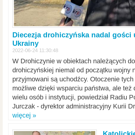
Diecezja drohiczyńska nadal gości
Ukrainy
2022-06-24 11:30:48
W Drohiczynie w obiektach należących do 
drohiczyńskiej niemal od początku wojny 
przyjmowani są uchodźcy. Otoczenie tych 
możliwe dzięki wsparciu państwa, ale też 
wielu osób i instytucji, powiedział Radiu P
Jurczak - dyrektor administracyjny Kurii D
więcej »
Katolicki