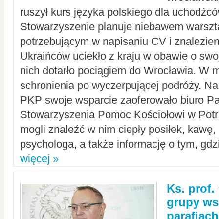
ruszył kurs języka polskiego dla uchodźcó
Stowarzyszenie planuje niebawem warszt
potrzebującym w napisaniu CV i znalezieni
Ukraińców uciekło z kraju w obawie o swoj
nich dotarło pociągiem do Wrocławia. W m
schronienia po wyczerpującej podróży. 
PKP swoje wsparcie zaoferowało biuro P
Stowarzyszenia Pomoc Kościołowi w Potr
mogli znaleźć w nim ciepły posiłek, kawę,
psychologa, a także informację o tym, gdzi
więcej »
Ks. prof.
grupy ws
parafiach