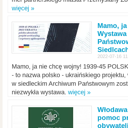
więcej »
Mamo, ja
Wystawa
Państwo
Siedlcac
2022-07-16 11
Mamo, ja nie chcę wojny! 1939-45 POLS
- to nazwa polsko - ukraińskiego projektu
w siedleckim Archiwum Państwowym zosta
niezwykła wystawa.
więcej »
Włodawa:
pomoc pr
obywatel