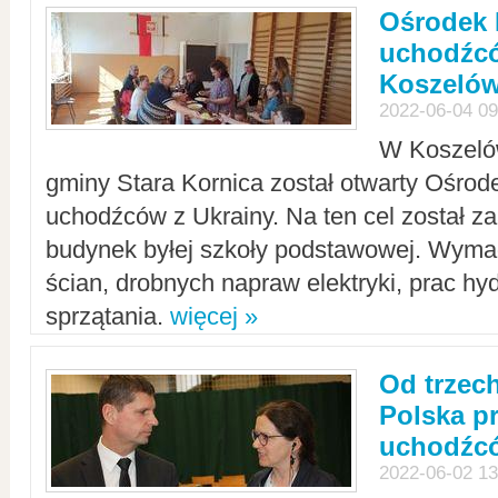
Ośrodek 
uchodźcó
Koszeló
2022-06-04 09
W Koszelów
gminy Stara Kornica został otwarty Ośro
uchodźców z Ukrainy. Na ten cel został 
budynek byłej szkoły podstawowej. Wyma
ścian, drobnych napraw elektryki, prac hy
sprzątania.
więcej »
Od trzec
Polska p
uchodźcó
2022-06-02 13