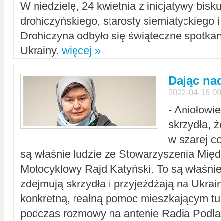
W niedzielę, 24 kwietnia z inicjatywy bisk
drohiczyńskiego, starosty siemiatyckiego i
Drohiczyna odbyło się świąteczne spotka
Ukrainy.
więcej »
Dając nad
2022-04-16 09
- Aniołowi
skrzydła, 
w szarej c
są właśnie ludzie ze Stowarzyszenia Mi
Motocyklowy Rajd Katyński. To są właśnie 
zdejmują skrzydła i przyjeżdżają na Ukrai
konkretną, realną pomoc mieszkającym tu
podczas rozmowy na antenie Radia Podlas