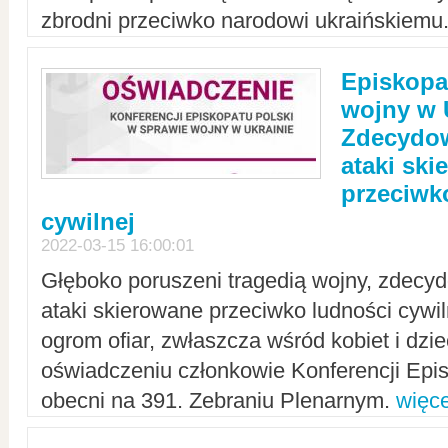
zbrodni przeciwko narodowi ukraińskiemu
Episkopa
wojny w 
Zdecydow
ataki sk
przeciwk
cywilnej
2022-03-15 16:00:01
Głęboko poruszeni tragedią wojny, zdecy
ataki skierowane przeciwko ludności cywi
ogrom ofiar, zwłaszcza wśród kobiet i dzie
oświadczeniu członkowie Konferencji Epis
obecni na 391. Zebraniu Plenarnym.
więce