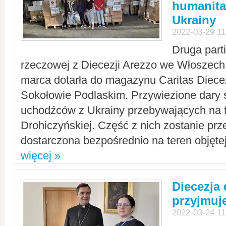
humanita
Ukrainy
2022-03-29 11
Druga part
rzeczowej z Diecezji Arezzo we Włoszech 
marca dotarła do magazynu Caritas Diecez
Sokołowie Podlaskim. Przywiezione dary 
uchodźców z Ukrainy przebywających na t
Drohiczyńskiej. Część z nich zostanie pr
dostarczona bezpośrednio na teren objęte
więcej »
Diecezja
przyjmuj
2022-03-24 11