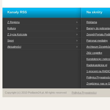
Kanały RSS
Na skróty
Z Regionu
Reklama
Kultura
Banery do pobrania
Z życia Kościoła
Zespół Portalu Podl
Sport
Patronat medialny
Aktualności
Archiwum Dzwiękó
Złóż cegiełkę
Kondolencje i nekro
Radiokatolickie.pl
1 procent na RADI
Polityka Prywatno
Znajdziesz nas w 
Copyright (c) 2010 Podlasie24.pl. All rights reserved
Polityka Prywatności