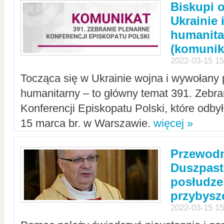
Biskupi 
Ukrainie 
humanit
(komunik
2022-03-15 15
Tocząca się w Ukrainie wojna i wywołany 
humanitarny – to główny temat 391. Zebr
Konferencji Episkopatu Polski, które odbył
15 marca br. w Warszawie.
więcej »
Przewodn
Duszpast
posłudze
przybys
2022-03-15 15