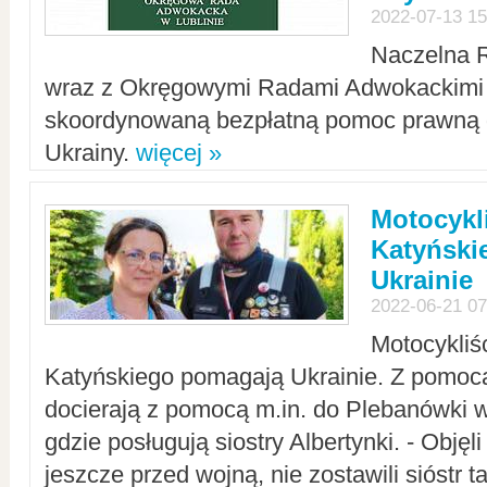
2022-07-13 15
Naczelna 
wraz z Okręgowymi Radami Adwokackimi 
skoordynowaną bezpłatną pomoc prawną d
Ukrainy.
więcej »
Motocykli
Katyński
Ukrainie
2022-06-21 07
Motocykliś
Katyńskiego pomagają Ukrainie. Z pomoc
docierają z pomocą m.in. do Plebanówki w
gdzie posługują siostry Albertynki. - Objęl
jeszcze przed wojną, nie zostawili sióstr 