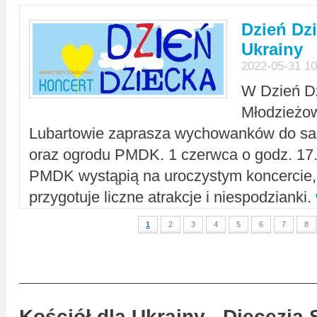
Dzień Dz
Ukrainy
2022-05-31 10
W Dzień D
Młodzieżo
Lubartowie zaprasza wychowanków do sal
oraz ogrodu PMDK. 1 czerwca o godz. 17.0
PMDK wystąpią na uroczystym koncercie
przygotuje liczne atrakcje i niespodzianki.
1
2
3
4
5
6
7
8
Kościół dla Ukrainy - Diecezja 