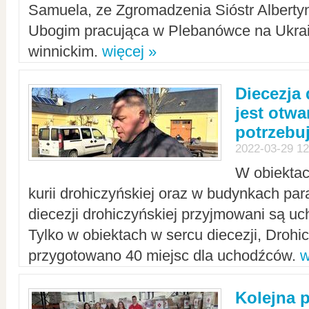
Samuela, ze Zgromadzenia Sióstr Alberty
Ubogim pracująca w Plebanówce na Ukrai
winnickim.
więcej »
Diecezja
jest otwa
potrzebu
2022-03-29 12
W obiektac
kurii drohiczyńskiej oraz w budynkach para
diecezji drohiczyńskiej przyjmowani są uc
Tylko w obiektach w sercu diecezji, Drohi
przygotowano 40 miejsc dla uchodźców.
w
Kolejna 