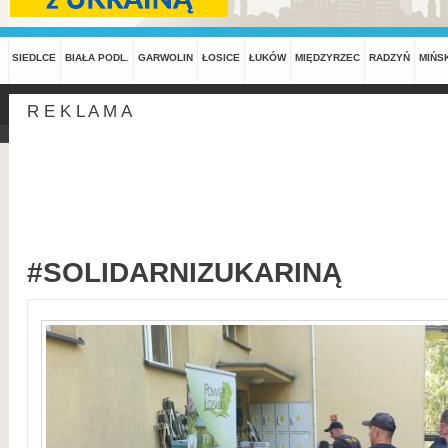
SIEDLCE
BIAŁA PODL.
GARWOLIN
ŁOSICE
ŁUKÓW
MIĘDZYRZEC
RADZYŃ
MIŃS
R E K L A M A
#SOLIDARNIZUKARINĄ