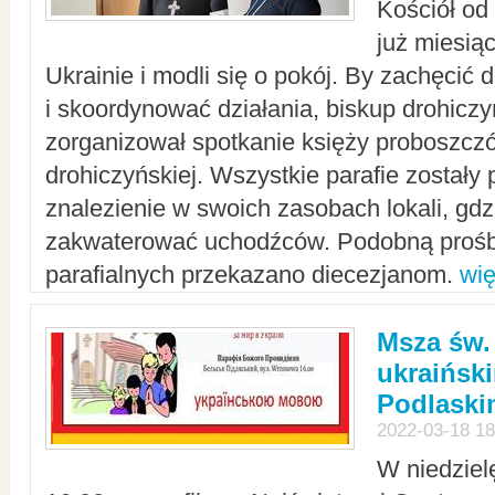
Kościół od
już miesią
Ukrainie i modli się o pokój. By zachęcić
i skoordynować działania, biskup drohicz
zorganizował spotkanie księży proboszczó
drohiczyńskiej. Wszystkie parafie zostały
znalezienie w swoich zasobach lokali, gd
zakwaterować uchodźców. Podobną prośb
parafialnych przekazano diecezjanom.
wię
Msza św.
ukraińsk
Podlaski
2022-03-18 18
W niedziel