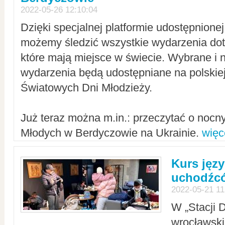
2022-05-26 12:10:04
Dzięki specjalnej platformie udostępnione
możemy śledzić wszystkie wydarzenia dot
które mają miejsce w świecie. Wybrane i 
wydarzenia będą udostępniane na polskiej
Światowych Dni Młodzieży.
Już teraz można m.in.: przeczytać o noc
Młodych w Berdyczowie na Ukrainie.
więc
Kurs języ
uchodźcó
2022-05-21 11
W „Stacji D
wrocławsk