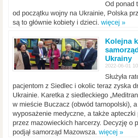
Od ponad tr
od początku wojny na Ukrainie, Polska p
są to głównie kobiety i dzieci.
więcej »
Kolejna k
samorząd
Ukrainy
2022-06-01 10
Służyła ra
pacjentom z Siedlec i okolic teraz zyska d
Ukrainie. Karetka z siedleckiego „Meditrans
w mieście Buczacz (obwód tarnopolski), a
wyposażenie medyczne, a także apteczki
przez mazowieckich harcerzy. Decyzję o 
podjął samorząd Mazowsza.
więcej »