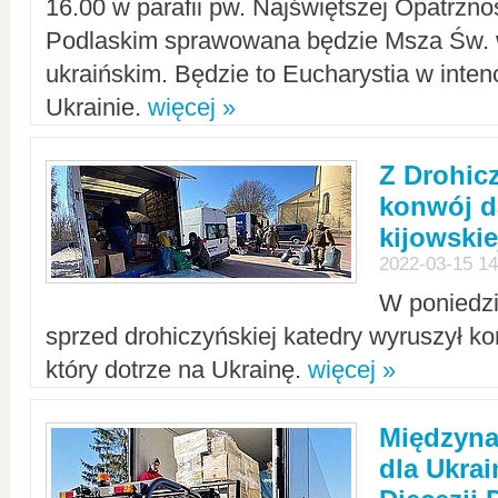
16.00 w parafii pw. Najświętszej Opatrzno
Podlaskim sprawowana będzie Msza Św. 
ukraińskim. Będzie to Eucharystia w intenc
Ukrainie.
więcej »
Z Drohic
konwój d
kijowskie
2022-03-15 14
W poniedzi
sprzed drohiczyńskiej katedry wyruszył k
który dotrze na Ukrainę.
więcej »
Międzyn
dla Ukra