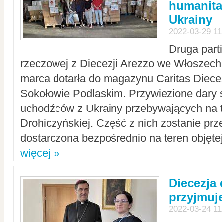
humanita
Ukrainy
2022-03-29 11
Druga part
rzeczowej z Diecezji Arezzo we Włoszech 
marca dotarła do magazynu Caritas Diecez
Sokołowie Podlaskim. Przywiezione dary 
uchodźców z Ukrainy przebywających na t
Drohiczyńskiej. Część z nich zostanie pr
dostarczona bezpośrednio na teren objęte
więcej »
Diecezja
przyjmuj
2022-03-24 11