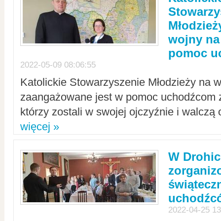
Stowarzy
Młodzież
wojny na 
pomoc u
2022-05-09 08:06:55
Katolickie Stowarzyszenie Młodzieży na w
zaangażowane jest w pomoc uchodźcom z 
którzy zostali w swojej ojczyźnie i walczą 
więcej »
W Drohic
zorgani
świątecz
uchodźc
2022-04-25 13