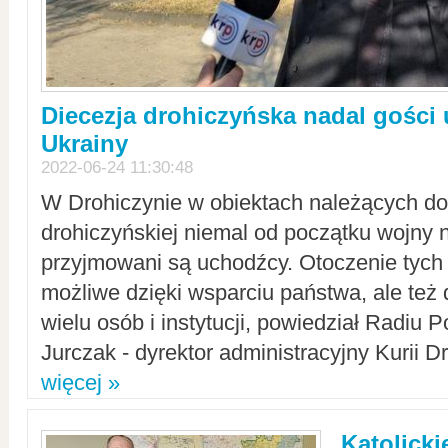
Diecezja drohiczyńska nadal gości
Ukrainy
2022-06-24 11:30:48
W Drohiczynie w obiektach należących do 
drohiczyńskiej niemal od początku wojny 
przyjmowani są uchodźcy. Otoczenie tych 
możliwe dzięki wsparciu państwa, ale też 
wielu osób i instytucji, powiedział Radiu P
Jurczak - dyrektor administracyjny Kurii D
więcej »
Katolicki