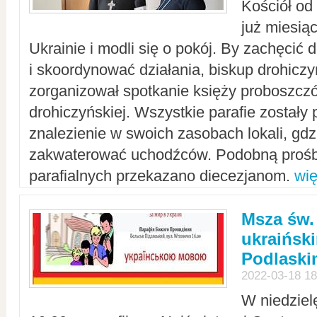
Kościół od
już miesią
Ukrainie i modli się o pokój. By zachęcić
i skoordynować działania, biskup drohicz
zorganizował spotkanie księży proboszczó
drohiczyńskiej. Wszystkie parafie zostały
znalezienie w swoich zasobach lokali, gd
zakwaterować uchodźców. Podobną prośb
parafialnych przekazano diecezjanom.
wię
Msza św.
ukraińsk
Podlaski
2022-03-18 18
W niedziel