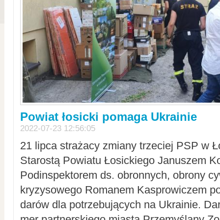
Powiat łosicki pomaga Ukrainie
2022-07-23 12:56:05
21 lipca strażacy zmiany trzeciej PSP w 
Starostą Powiatu Łosickiego Januszem Ko
Podinspektorem ds. obronnych, obrony cyw
kryzysowego Romanem Kasprowiczem po
darów dla potrzebujących na Ukrainie. Dar
mer partnerskiego miasta Przemyślany Zo