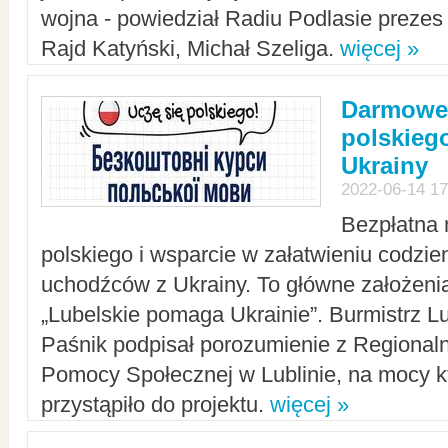
wojna - powiedział Radiu Podlasie preze
Rajd Katyński, Michał Szeliga.
więcej »
Darmowe 
polskiego
Ukrainy
2022-06-14 17
Bezpłatna 
polskiego i wsparcie w załatwieniu codzi
uchodźców z Ukrainy. To główne założenia
„Lubelskie pomaga Ukrainie”. Burmistrz L
Paśnik podpisał porozumienie z Regiona
Pomocy Społecznej w Lublinie, na mocy k
przystąpiło do projektu.
więcej »