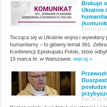
Biskupi 
Ukrainie 
humanit
(komunik
2022-03-15 15
Tocząca się w Ukrainie wojna i wywołany 
humanitarny – to główny temat 391. Zebr
Konferencji Episkopatu Polski, które odbył
15 marca br. w Warszawie.
więcej »
Przewodn
Duszpast
posłudze
przybys
2022-03-15 15