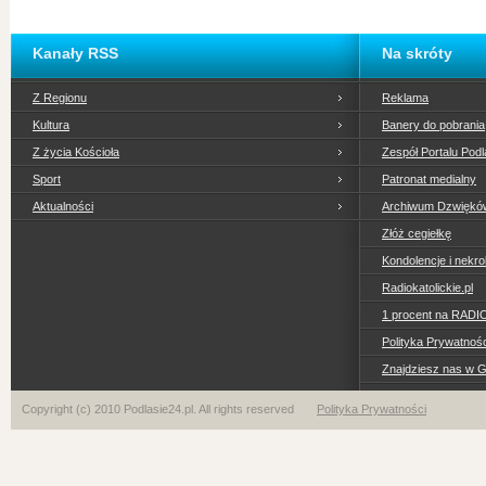
Kanały RSS
Na skróty
Z Regionu
Reklama
Kultura
Banery do pobrania
Z życia Kościoła
Zespół Portalu Podl
Sport
Patronat medialny
Aktualności
Archiwum Dzwiękó
Złóż cegiełkę
Kondolencje i nekro
Radiokatolickie.pl
1 procent na RADI
Polityka Prywatno
Znajdziesz nas w 
Copyright (c) 2010 Podlasie24.pl. All rights reserved
Polityka Prywatności