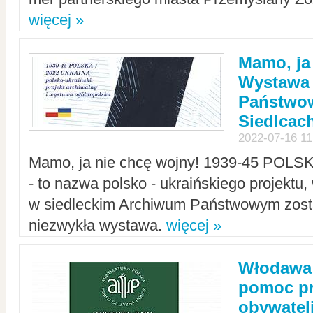
więcej »
Mamo, ja
Wystawa
Państwo
Siedlcac
2022-07-16 11
Mamo, ja nie chcę wojny! 1939-45 POLS
- to nazwa polsko - ukraińskiego projektu
w siedleckim Archiwum Państwowym zosta
niezwykła wystawa.
więcej »
Włodawa:
pomoc pr
obywatel