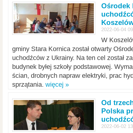
Ośrodek 
uchodźcó
Koszeló
2022-06-04 09
W Koszelów
gminy Stara Kornica został otwarty Ośro
uchodźców z Ukrainy. Na ten cel został 
budynek byłej szkoły podstawowej. Wyma
ścian, drobnych napraw elektryki, prac hy
sprzątania.
więcej »
Od trzec
Polska p
uchodźcó
2022-06-02 13