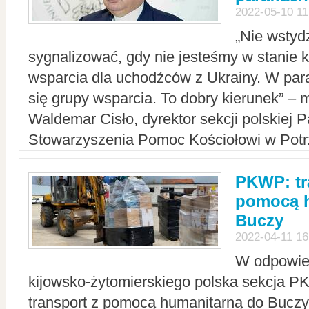
2022-05-10 11
„Nie wstyd
sygnalizować, gdy nie jesteśmy w stanie
wsparcia dla uchodźców z Ukrainy. W para
się grupy wsparcia. To dobry kierunek” – m
Waldemar Cisło, dyrektor sekcji polskiej 
Stowarzyszenia Pomoc Kościołowi w Potr
PKWP: tr
pomocą h
Buczy
2022-04-11 16
W odpowied
kijowsko-żytomierskiego polska sekcja 
transport z pomocą humanitarną do Buczy,