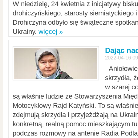
W niedzielę, 24 kwietnia z inicjatywy bisk
drohiczyńskiego, starosty siemiatyckiego i
Drohiczyna odbyło się świąteczne spotka
Ukrainy.
więcej »
Dając nad
2022-04-16 09
- Aniołowi
skrzydła, 
w szarej c
są właśnie ludzie ze Stowarzyszenia Mi
Motocyklowy Rajd Katyński. To są właśnie 
zdejmują skrzydła i przyjeżdżają na Ukrai
konkretną, realną pomoc mieszkającym tu
podczas rozmowy na antenie Radia Podlas