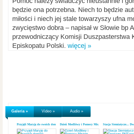
Pomoc należy świadczyć nieustannie i gorl
będzie ona potrzebna. Niech to będzie au
miłości i niech jej stale towarzyszy ufna m
zwycięstwo dobra – napisał w Słowie bp A
przewodniczący Komisji Duszpasterstwa K
Episkopatu Polski.
więcej »
Galeria »
Video »
Audio »
Przyjęli Maryję do swoich domów
Dzień Modlitwy i Pomocy Misjom
Stacja Siemiatycze... D