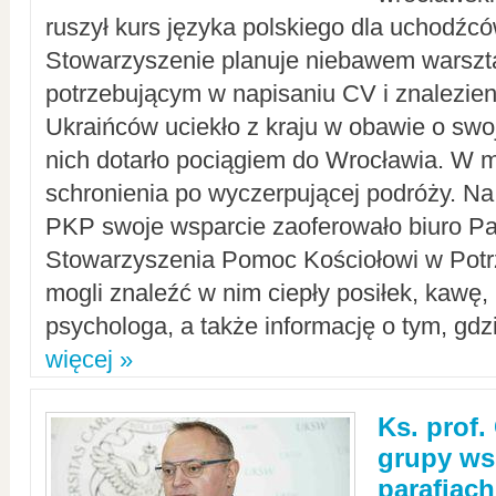
ruszył kurs języka polskiego dla uchodźcó
Stowarzyszenie planuje niebawem warszt
potrzebującym w napisaniu CV i znalezieni
Ukraińców uciekło z kraju w obawie o swoj
nich dotarło pociągiem do Wrocławia. W m
schronienia po wyczerpującej podróży. 
PKP swoje wsparcie zaoferowało biuro P
Stowarzyszenia Pomoc Kościołowi w Potr
mogli znaleźć w nim ciepły posiłek, kawę,
psychologa, a także informację o tym, gdzi
więcej »
Ks. prof.
grupy ws
parafiach