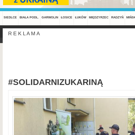
SIEDLCE
BIAŁA PODL.
GARWOLIN
ŁOSICE
ŁUKÓW
MIĘDZYRZEC
RADZYŃ
MIŃS
R E K L A M A
#SOLIDARNIZUKARINĄ