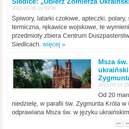
Siedlce: „Ubierz Żołnierza Ukraińs
2022-03-16 13:59:00
Śpiwory, latarki czołowe, apteczki, polary, 
termiczna, rękawice wojskowe, te wymieni
przedmioty zbiera Centrum Duszpasterst
Siedlcach.
więcej »
Msza św.
ukraiński
Zygmunta
2022-03-14 15
Od 20 mar
niedzielę, w parafii św. Zygmunta Króla w
odprawiana Msza św. w języku ukraiński
|<<
<<