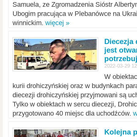
Samuela, ze Zgromadzenia Sióstr Alberty
Ubogim pracująca w Plebanówce na Ukrai
winnickim.
więcej »
Diecezja
jest otwa
potrzebu
2022-03-29 12
W obiektac
kurii drohiczyńskiej oraz w budynkach para
diecezji drohiczyńskiej przyjmowani są uc
Tylko w obiektach w sercu diecezji, Drohi
przygotowano 40 miejsc dla uchodźców.
w
Kolejna 