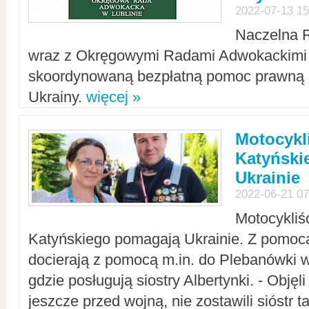
2022-07-13 15
Naczelna 
wraz z Okręgowymi Radami Adwokackimi 
skoordynowaną bezpłatną pomoc prawną d
Ukrainy.
więcej »
Motocykli
Katyński
Ukrainie
2022-06-21 07
Motocykliś
Katyńskiego pomagają Ukrainie. Z pomoc
docierają z pomocą m.in. do Plebanówki w
gdzie posługują siostry Albertynki. - Objęl
jeszcze przed wojną, nie zostawili sióstr 