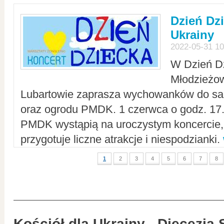
Dzień Dz
Ukrainy
2022-05-31 10
W Dzień D
Młodzieżo
Lubartowie zaprasza wychowanków do sal
oraz ogrodu PMDK. 1 czerwca o godz. 17.0
PMDK wystąpią na uroczystym koncercie
przygotuje liczne atrakcje i niespodzianki.
1
2
3
4
5
6
7
8
Kościół dla Ukrainy - Diecezja 