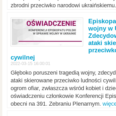
zbrodni przeciwko narodowi ukraińskiemu
Episkopa
wojny w 
Zdecydow
ataki sk
przeciwk
cywilnej
2022-03-15 16:00:01
Głęboko poruszeni tragedią wojny, zdecy
ataki skierowane przeciwko ludności cywi
ogrom ofiar, zwłaszcza wśród kobiet i dzie
oświadczeniu członkowie Konferencji Epis
obecni na 391. Zebraniu Plenarnym.
więce