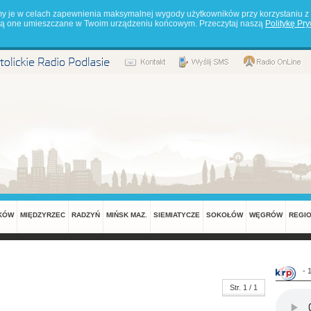
my je w celach zapewnienia maksymalnej wygody użytkowników przy korzystaniu z 
będą one umieszczane w Twoim urządzeniu końcowym. Przeczytaj naszą
Politykę Pr
KÓW
MIĘDZYRZEC
RADZYŃ
MIŃSK MAZ.
SIEMIATYCZE
SOKOŁÓW
WĘGRÓW
REGI
- 
Str. 1 / 1