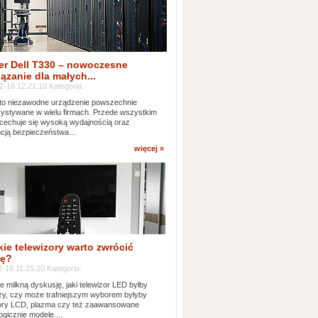
er Dell T330 – nowoczesne
ązanie dla małych...
2-16 12:21:10 Kategoria:
to niezawodne urządzenie powszechnie
ystywane w wielu firmach. Przede wszystkim
 cechuje się wysoką wydajnością oraz
cją bezpieczeństwa...
więcej »
kie telewizory warto zwrócić
ę?
-16 11:25:20 Kategoria:
e milkną dyskusję, jaki telewizor LED byłby
zy, czy może trafniejszym wyborem byłyby
zory LCD, plazma czy też zaawansowane
ogicznie modele....