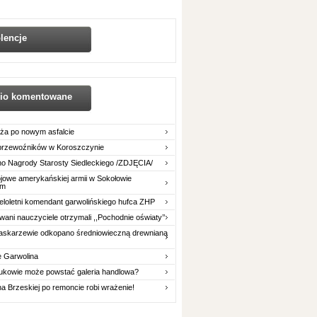
lencje
nio komentowane
ża po nowym asfalcie
 przewoźników w Koroszczynie
o Nagrody Starosty Siedleckiego /ZDJĘCIA/
owe amerykańskiej armii w Sokołowie
im
eloletni komendant garwolińskiego hufca ZHP
ani nauczyciele otrzymali ,,Pochodnie oświaty’’
askarzewie odkopano średniowieczną drewnianą
e Garwolina
ukowie może powstać galeria handlowa?
na Brzeskiej po remoncie robi wrażenie!