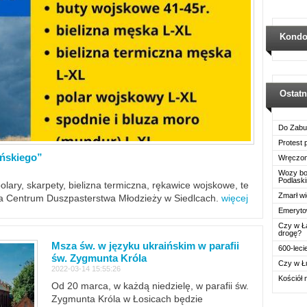
Kondo
Ostat
Do Zabu
Protest
ińskiego”
Wręczon
Wozy boj
Podlask
polary, skarpety, bielizna termiczna, rękawice wojskowe, te
Zmarł wi
ra Centrum Duszpasterstwa Młodzieży w Siedlcach.
więcej
Emerytow
Czy w Ł
drogę?
Msza św. w języku ukraińskim w parafii
600-leci
św. Zygmunta Króla
Czy w Ł
2022-03-14 15:55:26
Kościół 
Od 20 marca, w każdą niedzielę, w parafii św.
Zygmunta Króla w Łosicach będzie