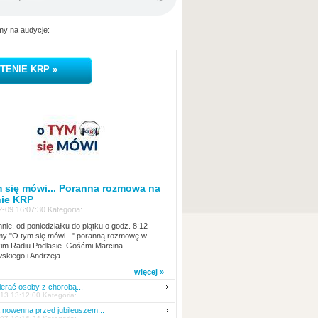
y na audycje:
TENIE KRP »
 się mówi... Poranna rozmowa na
nie KRP
-09 16:07:30 Kategoria:
nie, od poniedziałku do piątku o godz. 8:12
y "O tym się mówi..." poranną rozmowę w
kim Radiu Podlasie. Gośćmi Marcina
skiego i Andrzeja...
więcej »
erać osoby z chorobą...
13 13:12:00 Kategoria:
nowenna przed jubileuszem...