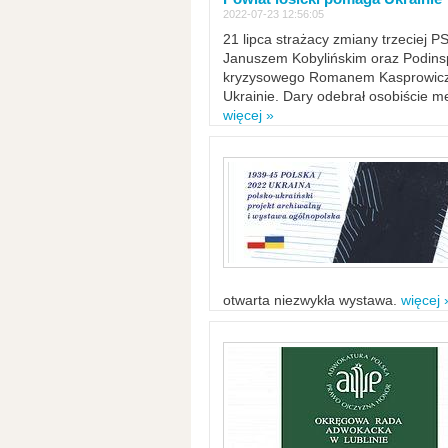
2022-07-23 12:56:05
21 lipca strażacy zmiany trzeciej 
Januszem Kobylińskim oraz Podinsp
kryzysowego Romanem Kasprowicze
Ukrainie. Dary odebrał osobiście m
więcej »
otwarta niezwykła wystawa.
więcej 