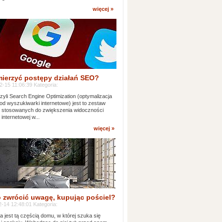
więcej »
mierzyć postępy działań SEO?
-15 11:06:39 Kategoria:
yli Search Engine Optimization (optymalizacja
od wyszukiwarki internetowe) jest to zestaw
k stosowanych do zwiększenia widoczności
 internetowej w...
więcej »
 zwrócić uwagę, kupując pościel?
-14 12:48:01 Kategoria:
ia jest tą częścią domu, w której szuka się