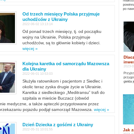
relaksu
powinna
po nawe
Od trzech miesięcy Polska przyjmuje
uchodźców z Ukrainy
2022-06-02 13:13:14
Od ponad trzech miesięcy, tj. od początku
wojny na Ukrainie, Polska przyjmuje
uchodźców, są to głównie kobiety i dzieci.
więcej »
Dlacz
inwes
Kolejna karetka od samorządu Mazowsza
2023-0
dla Ukrainy
Przyjrz
2022-06-01 10:53:03
przygo
Służyła ratownikom i pacjentom z Siedlec i
giełda 
okolic teraz zyska drugie życie w Ukrainie.
Karetka z siedleckiego „Meditransu” trafi do
szpitala w mieście Buczacz (obwód
enie medyczne, a także apteczki przygotowane przez
 przekazaniu pojazdu podjął samorząd Mazowsza.
więcej »
Dzień Dziecka z gośćmi z Ukrainy
Jak z
2022-05-31 10:01:55