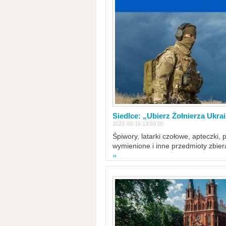
Siedlce: „Ubierz Żołnierza Ukra
2022-03-16 13:59:00
Śpiwory, latarki czołowe, apteczki, 
wymienione i inne przedmioty zbie
»