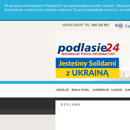
W serwisie internetowym Podlasie24 są wykorzystywane pliki cookies. Stosuje
Korzystanie z witryny bez zmiany ustawień Twojej przeglądarki oznacza, że 
SEKRETARIAT TEL:
500 105 907
SIEDLCE
BIAŁA PODL.
GARWOLIN
ŁOSICE
ŁU
R E K L A M A