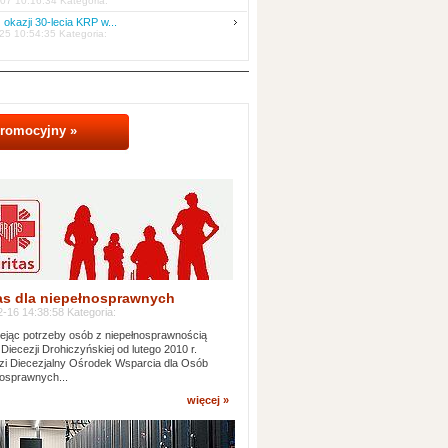
07 10:16:34 Kategoria:
 okazji 30-lecia KRP w...
25 10:54:35 Kategoria:
promocyjny »
as dla niepełnosprawnych
-16 14:38:58 Kategoria:
jąc potrzeby osób z niepełnosprawnością
 Diecezji Drohiczyńskiej od lutego 2010 r.
i Diecezjalny Ośrodek Wsparcia dla Osób
osprawnych...
więcej »