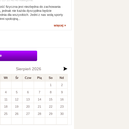
-13 10:48:46 Kategoria:
ść fizyczna jest niezbędna do zachowania
, jednak nie każda dyscyplina będzie
dnia dla wszystkich. Jedni z nas wolą sporty
inni spokojną...
więcej »
e
Sierpień 2026
Wt
Śr
Czw
Pią
So
Nd
1
2
4
5
6
7
8
9
11
12
13
14
15
16
18
19
20
21
22
23
25
26
27
28
29
30