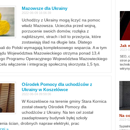
Mazowsze dla Ukrainy
2022-06-09 16:06:39
Uchodźcy z Ukrainy mogą liczyć na pomoc
władz Mazowsza. Ucieczka przed wojną,
porzucenie swoich domów, rozłąka z
najbliższymi, strach i ból to przeżycia, które
zostawiają ślad na długie lata. Dlatego
Jak 
chali do Polski wymagają kompleksowego wsparcia. A w tym
2023-02
rządu Województwa Mazowieckiego otrzyma ponad 13,4
SEO, cz
lnego Programu Operacyjnego Województwa Mazowieckiego
stron p
lu włączenie i integrację społeczną skorzysta 1,5 tys.
techni
witryny
Ośrodek Pomocy dla uchodźców z
Ukrainy w Koszelówce
2022-06-04 09:59:06
W Koszelówce na terenie gminy Stara Kornica
został otwarty Ośrodek Pomocy dla
uchodźców z Ukrainy. Na ten cel został
Na co
zaadaptowany budynek byłej szkoły
2023-02
ia ścian, drobnych napraw elektryki, prac
Sypialn
cej »