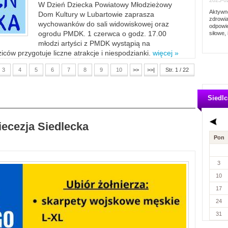
2023-02
W Dzień Dziecka Powiatowy Młodzieżowy
Aktywno
Dom Kultury w Lubartowie zaprasza
zdrowia
wychowanków do sali widowiskowej oraz
odpowie
ogrodu PMDK. 1 czerwca o godz. 17.00
siłowe, 
młodzi artyści z PMDK wystąpią na
ców przygotuje liczne atrakcje i niespodzianki.
więcej »
3
4
5
6
7
8
9
10
>>
>>|
Str. 1 / 22
Siedlc
iecezja Siedlecka
Pon
3
10
17
24
31