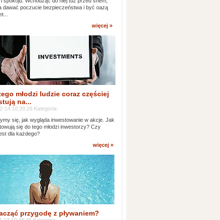
 i spokoju. Wchodząc do niej tuż przed snem,
 dawać poczucie bezpieczeństwa i być oazą
t...
więcej »
ego młodzi ludzie coraz częściej
tują na...
2-14 10:39:26 Kategoria:
ymy się, jak wygląda inwestowanie w akcje. Jak
towują się do tego młodzi inwestorzy? Czy
jest dla każdego?
więcej »
acząć przygodę z pływaniem?