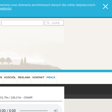
serwisu oraz zbierania anonimowych danych dla celów statystycznych.
ywatności
.
ON
KOŚCIÓŁ
REKLAMA
KONTAKT
PRACA
101,7fm / 106,0 fm - ONAIR