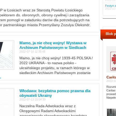
2022-12-
Festyn z
2022-11-
PSP w Łosicach wraz ze Starostą Powiatu Łosickiego
ektorem ds. obronnych, obrony cywilnej i zarządzania
m pomogli w załadunku darów dla potrzebujących na
er partnerskiego miasta Przemyślany Zozulya Oleksndr.
Blok 
Mamo, ja nie chcę wojny! Wystawa w
Archiwum Państwowym w Siedlcach
2022-07-16 11:35:48
Mamo, ja nie chcę wojny! 1939-45 POLSKA /
2022 UKRAINA - to nazwa polsko -
ukraińskiego projektu, w ramach którego w
siedleckim Archiwum Państwowym zostanie
Carit
»
2023-02
Rozumie
Włodawa: bezpłatna pomoc prawna dla
Caritas
prowadz
obywateli Ukrainy
Niepełn
2022-07-13 15:04:39
Naczelna Rada Adwokacka wraz z
Okręgowymi Radami Adwokackimi
zorganizowała skoordynowaną bezpłatną