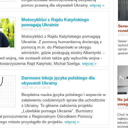
pomoc prawną dla obywateli Ukrainy.
więcej »
Motocykliści z Rajdu Katyńskiego
pomagają Ukrainie
Serw
2022-06-21 07:16:22
rozwi
2023-0
Motocykliści z Rajdu Katyńskiego pomagają
Sewer 
Ukrainie. Z pomocą humanitarną docierają z
wykorz
pomocą m.in. do Plebanówki w okręgu
sprzęt
winnickim, gdzie posługują siostry Albertynki. -
gwaran
ed wojną, nie zostawili sióstr także gdy wybuchła wojna -
towarzyszenia Rajd Katyński, Michał Szeliga.
więcej »
Darmowe lekcje języka polskiego dla
obywateli Ukrainy
2022-06-14 17:08:38
Bezpłatna nauka języka polskiego i wsparcie w
Na ja
załatwieniu codziennych spraw dla uchodźców
uwag
z Ukrainy. To główne założenia projektu
2023-02
„Lubelskie pomaga Ukrainie”. Burmistrz
Choć ni
sał porozumienie z Regionalnym Ośrodkiem Pomocy
najleps
ego miasto przystąpiło do projektu.
więcej »
telewi
technol