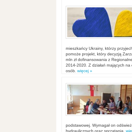
mieszkańcy Ukrainy, którzy przyje
pomoże projekt, który decyzją Za
mln zł dofinansowania z Regiona
2014-2020. Z działań mających na ce
osób.
więcej »
podstawowej. Wymagał on odświeżen
hydraulicznych oraz sprzątania.
wię