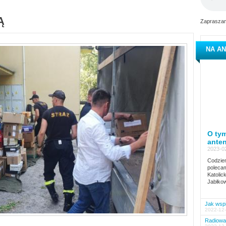
Ą
Zapraszam
NA AN
O tym
ante
2023-02
Codzien
polecam
Katolic
Jabłkow
Jak wspi
2022-12-
Radiowa 