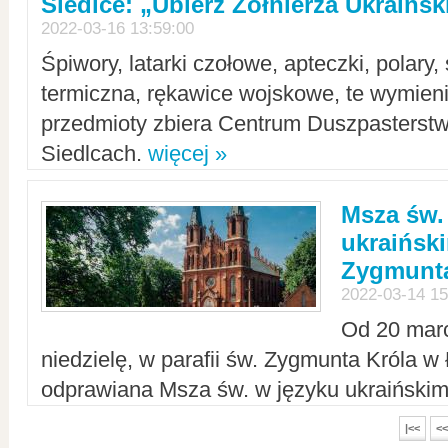
Siedlce: „Ubierz Żołnierza Ukraińs
2022-03-16 13:59:00
Śpiwory, latarki czołowe, apteczki, polary, 
termiczna, rękawice wojskowe, te wymieni
przedmioty zbiera Centrum Duszpasterst
Siedlcach.
więcej »
Msza św.
ukraiński
Zygmunta
2022-03-14 15
Od 20 mar
niedzielę, w parafii św. Zygmunta Króla w
odprawiana Msza św. w języku ukraiński
|<<
<<