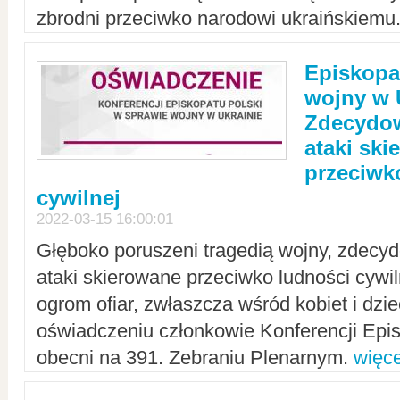
zbrodni przeciwko narodowi ukraińskiemu
Episkopa
wojny w 
Zdecydow
ataki sk
przeciwk
cywilnej
2022-03-15 16:00:01
Głęboko poruszeni tragedią wojny, zdecy
ataki skierowane przeciwko ludności cywi
ogrom ofiar, zwłaszcza wśród kobiet i dzie
oświadczeniu członkowie Konferencji Epis
obecni na 391. Zebraniu Plenarnym.
więce