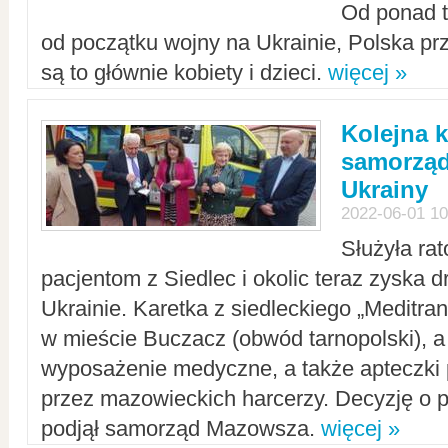
Od ponad tr
od początku wojny na Ukrainie, Polska p
są to głównie kobiety i dzieci.
więcej »
Kolejna k
samorząd
Ukrainy
2022-06-01 10
Służyła ra
pacjentom z Siedlec i okolic teraz zyska d
Ukrainie. Karetka z siedleckiego „Meditrans
w mieście Buczacz (obwód tarnopolski), a
wyposażenie medyczne, a także apteczki
przez mazowieckich harcerzy. Decyzję o 
podjął samorząd Mazowsza.
więcej »