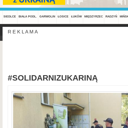
SIEDLCE
BIAŁA PODL.
GARWOLIN
ŁOSICE
ŁUKÓW
MIĘDZYRZEC
RADZYŃ
MIŃS
R E K L A M A
#SOLIDARNIZUKARINĄ