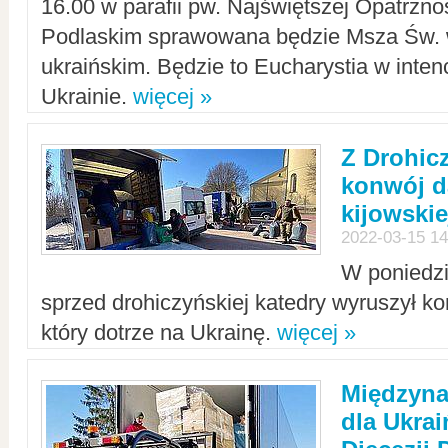
16.00 w parafii pw. Najświętszej Opatrzno
Podlaskim sprawowana będzie Msza Św. 
ukraińskim. Będzie to Eucharystia w intenc
Ukrainie.
więcej »
Z Drohic
konwój d
kijowskie
2022-03-15 14
W poniedzi
sprzed drohiczyńskiej katedry wyruszył k
który dotrze na Ukrainę.
więcej »
Międzyn
dla Ukra