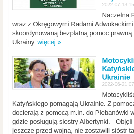
2022-07-13 15
Naczelna 
wraz z Okręgowymi Radami Adwokackimi 
skoordynowaną bezpłatną pomoc prawną d
Ukrainy.
więcej »
Motocykli
Katyński
Ukrainie
2022-06-21 07
Motocykliś
Katyńskiego pomagają Ukrainie. Z pomoc
docierają z pomocą m.in. do Plebanówki w
gdzie posługują siostry Albertynki. - Objęl
jeszcze przed wojną, nie zostawili sióstr 