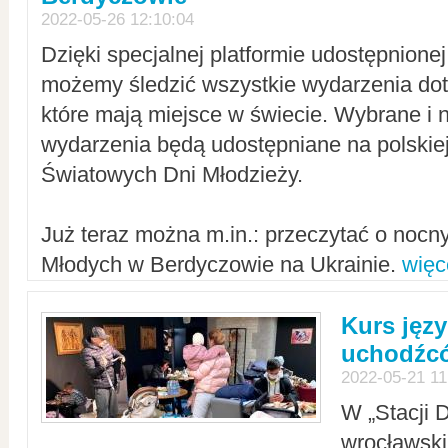
2022-05-26 12:10:04
Dzięki specjalnej platformie udostępnione
możemy śledzić wszystkie wydarzenia dot
które mają miejsce w świecie. Wybrane i 
wydarzenia będą udostępniane na polskiej
Światowych Dni Młodzieży.
Już teraz można m.in.: przeczytać o noc
Młodych w Berdyczowie na Ukrainie.
więc
Kurs języ
uchodźcó
2022-05-21 11
W „Stacji D
wrocławsk