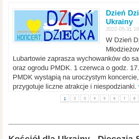
Dzień Dz
Ukrainy
2022-05-31 10
W Dzień D
Młodzieżo
Lubartowie zaprasza wychowanków do sal
oraz ogrodu PMDK. 1 czerwca o godz. 17.0
PMDK wystąpią na uroczystym koncercie
przygotuje liczne atrakcje i niespodzianki.
1
2
3
4
5
6
7
8
Kościół dla Ukrainy - Diecezja 