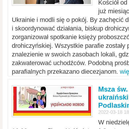
Kościół od
już miesią
Ukrainie i modli się o pokój. By zachęcić
i skoordynować działania, biskup drohicz
zorganizował spotkanie księży proboszczó
drohiczyńskiej. Wszystkie parafie zostały
znalezienie w swoich zasobach lokali, gd
zakwaterować uchodźców. Podobną prośb
parafialnych przekazano diecezjanom.
wię
Msza św.
ukraińsk
Podlaski
2022-03-18 18
W niedziel