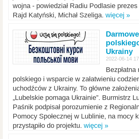
wojna - powiedział Radiu Podlasie preze
Rajd Katyński, Michał Szeliga.
więcej »
Darmowe 
polskiego
Ukrainy
2022-06-14 17
Bezpłatna 
polskiego i wsparcie w załatwieniu codzi
uchodźców z Ukrainy. To główne założenia
„Lubelskie pomaga Ukrainie”. Burmistrz L
Paśnik podpisał porozumienie z Regiona
Pomocy Społecznej w Lublinie, na mocy k
przystąpiło do projektu.
więcej »