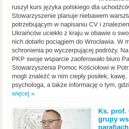
ruszył kurs języka polskiego dla uchodźcó
Stowarzyszenie planuje niebawem warszt
potrzebującym w napisaniu CV i znalezieni
Ukraińców uciekło z kraju w obawie o swoj
nich dotarło pociągiem do Wrocławia. W m
schronienia po wyczerpującej podróży. 
PKP swoje wsparcie zaoferowało biuro P
Stowarzyszenia Pomoc Kościołowi w Potr
mogli znaleźć w nim ciepły posiłek, kawę,
psychologa, a także informację o tym, gdzi
więcej »
Ks. prof.
grupy ws
parafiach