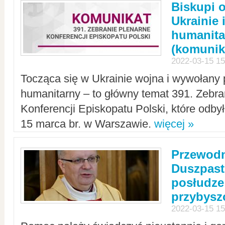
Biskupi 
Ukrainie 
humanit
(komunik
2022-03-15 15
Tocząca się w Ukrainie wojna i wywołany 
humanitarny – to główny temat 391. Zebr
Konferencji Episkopatu Polski, które odbył
15 marca br. w Warszawie.
więcej »
Przewodn
Duszpast
posłudze
przybys
2022-03-15 15