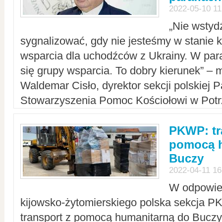
2022-05-10 11
„Nie wstyd
sygnalizować, gdy nie jesteśmy w stanie
wsparcia dla uchodźców z Ukrainy. W para
się grupy wsparcia. To dobry kierunek” – m
Waldemar Cisło, dyrektor sekcji polskiej 
Stowarzyszenia Pomoc Kościołowi w Potr
PKWP: tr
pomocą h
Buczy
2022-04-11 16
W odpowied
kijowsko-żytomierskiego polska sekcja 
transport z pomocą humanitarną do Buczy,