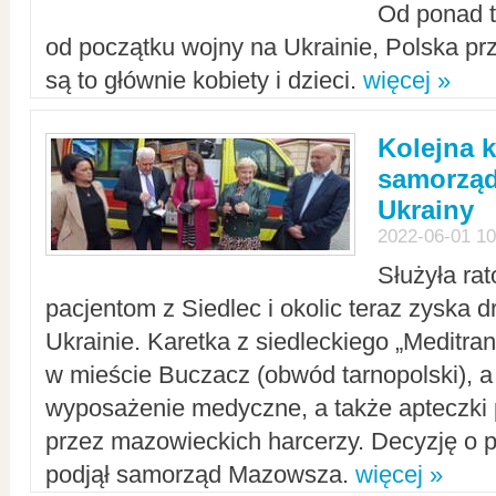
Od ponad tr
od początku wojny na Ukrainie, Polska p
są to głównie kobiety i dzieci.
więcej »
Kolejna k
samorząd
Ukrainy
2022-06-01 10
Służyła ra
pacjentom z Siedlec i okolic teraz zyska d
Ukrainie. Karetka z siedleckiego „Meditrans
w mieście Buczacz (obwód tarnopolski), a
wyposażenie medyczne, a także apteczki
przez mazowieckich harcerzy. Decyzję o 
podjął samorząd Mazowsza.
więcej »