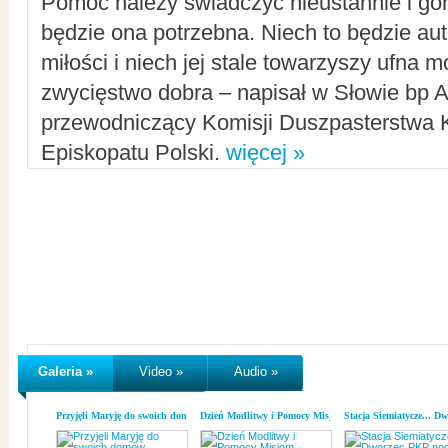
Pomoc należy świadczyć nieustannie i gorl
będzie ona potrzebna. Niech to będzie au
miłości i niech jej stale towarzyszy ufna m
zwycięstwo dobra – napisał w Słowie bp A
przewodniczący Komisji Duszpasterstwa K
Episkopatu Polski.
więcej »
Galeria »
Video »
Audio »
Przyjęli Maryję do swoich domów
Dzień Modlitwy i Pomocy Misjom
Stacja Siemiatycze... D