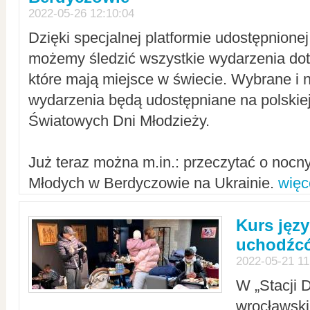
2022-05-26 12:10:04
Dzięki specjalnej platformie udostępnione
możemy śledzić wszystkie wydarzenia dot
które mają miejsce w świecie. Wybrane i 
wydarzenia będą udostępniane na polskiej
Światowych Dni Młodzieży.
Już teraz można m.in.: przeczytać o noc
Młodych w Berdyczowie na Ukrainie.
więc
Kurs języ
uchodźcó
2022-05-21 11
W „Stacji D
wrocławsk