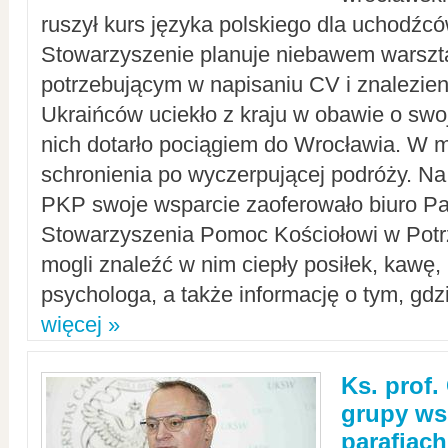
ruszył kurs języka polskiego dla uchodźcó
Stowarzyszenie planuje niebawem warszt
potrzebującym w napisaniu CV i znalezieni
Ukraińców uciekło z kraju w obawie o swoj
nich dotarło pociągiem do Wrocławia. W m
schronienia po wyczerpującej podróży. 
PKP swoje wsparcie zaoferowało biuro P
Stowarzyszenia Pomoc Kościołowi w Potr
mogli znaleźć w nim ciepły posiłek, kawę,
psychologa, a także informację o tym, gdzi
więcej »
Ks. prof.
grupy ws
parafiach