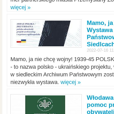
więcej »
Mamo, ja
Wystawa
Państwo
Siedlcac
2022-07-16 11
Mamo, ja nie chcę wojny! 1939-45 POLS
- to nazwa polsko - ukraińskiego projektu
w siedleckim Archiwum Państwowym zosta
niezwykła wystawa.
więcej »
Włodawa:
pomoc pr
obywatel