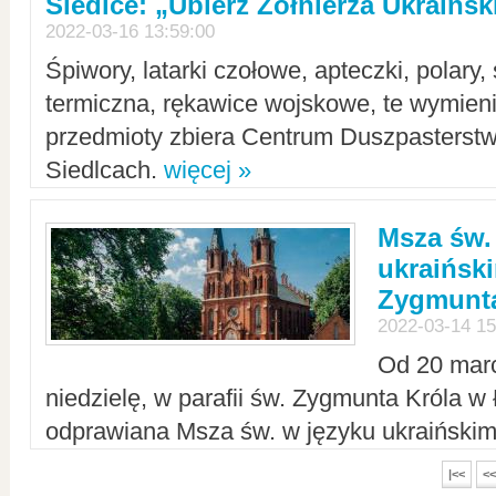
Siedlce: „Ubierz Żołnierza Ukraińs
2022-03-16 13:59:00
Śpiwory, latarki czołowe, apteczki, polary, 
termiczna, rękawice wojskowe, te wymieni
przedmioty zbiera Centrum Duszpasterst
Siedlcach.
więcej »
Msza św.
ukraiński
Zygmunta
2022-03-14 15
Od 20 mar
niedzielę, w parafii św. Zygmunta Króla w
odprawiana Msza św. w języku ukraiński
|<<
<<