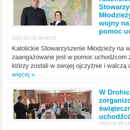
Stowarzy
Młodzież
wojny na 
pomoc u
2022-05-09 08:06:55
Katolickie Stowarzyszenie Młodzieży na w
zaangażowane jest w pomoc uchodźcom z 
którzy zostali w swojej ojczyźnie i walczą 
więcej »
W Drohic
zorgani
świątecz
uchodźc
2022-04-25 13