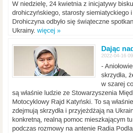
W niedzielę, 24 kwietnia z inicjatywy bisk
drohiczyńskiego, starosty siemiatyckiego i
Drohiczyna odbyło się świąteczne spotka
Ukrainy.
więcej »
Dając nad
2022-04-16 09
- Aniołowi
skrzydła, 
w szarej c
są właśnie ludzie ze Stowarzyszenia Mi
Motocyklowy Rajd Katyński. To są właśnie 
zdejmują skrzydła i przyjeżdżają na Ukrai
konkretną, realną pomoc mieszkającym tu
podczas rozmowy na antenie Radia Podlas