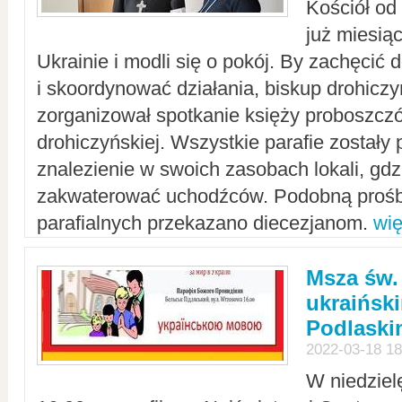
Kościół od
już miesią
Ukrainie i modli się o pokój. By zachęcić
i skoordynować działania, biskup drohicz
zorganizował spotkanie księży proboszczó
drohiczyńskiej. Wszystkie parafie zostały
znalezienie w swoich zasobach lokali, gd
zakwaterować uchodźców. Podobną prośb
parafialnych przekazano diecezjanom.
wię
Msza św.
ukraińsk
Podlaski
2022-03-18 18
W niedziel