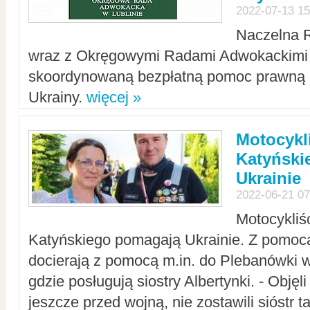
2022-07-13 15
Naczelna 
wraz z Okręgowymi Radami Adwokackimi 
skoordynowaną bezpłatną pomoc prawną d
Ukrainy.
więcej »
Motocykli
Katyński
Ukrainie
2022-06-21 07
Motocykliś
Katyńskiego pomagają Ukrainie. Z pomoc
docierają z pomocą m.in. do Plebanówki w
gdzie posługują siostry Albertynki. - Objęl
jeszcze przed wojną, nie zostawili sióstr 