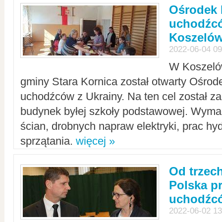
Ośrodek 
uchodźcó
Koszeló
2022-06-04 09
W Koszelów
gminy Stara Kornica został otwarty Ośro
uchodźców z Ukrainy. Na ten cel został 
budynek byłej szkoły podstawowej. Wyma
ścian, drobnych napraw elektryki, prac hy
sprzątania.
więcej »
Od trzec
Polska p
uchodźcó
2022-06-02 13