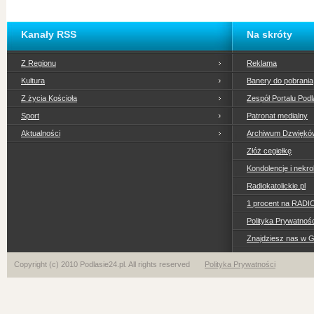
Kanały RSS
Na skróty
Z Regionu
Reklama
Kultura
Banery do pobrania
Z życia Kościoła
Zespół Portalu Podl
Sport
Patronat medialny
Aktualności
Archiwum Dzwiękó
Złóż cegiełkę
Kondolencje i nekro
Radiokatolickie.pl
1 procent na RADI
Polityka Prywatno
Znajdziesz nas w 
Copyright (c) 2010 Podlasie24.pl. All rights reserved
Polityka Prywatności