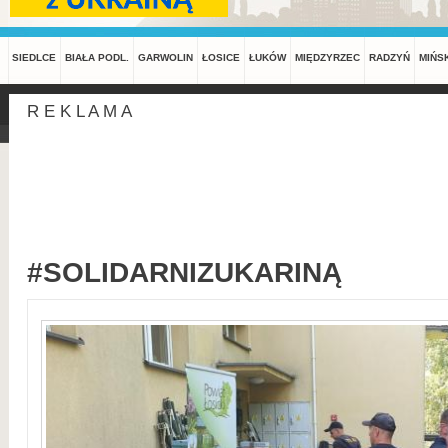
SIEDLCE
BIAŁA PODL.
GARWOLIN
ŁOSICE
ŁUKÓW
MIĘDZYRZEC
RADZYŃ
MIŃS
R E K L A M A
#SOLIDARNIZUKARINĄ