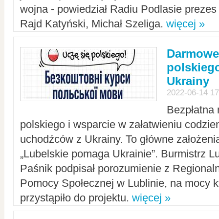
wojna - powiedział Radiu Podlasie preze
Rajd Katyński, Michał Szeliga.
więcej »
Darmowe 
polskiego
Ukrainy
2022-06-14 17
Bezpłatna 
polskiego i wsparcie w załatwieniu codzi
uchodźców z Ukrainy. To główne założenia
„Lubelskie pomaga Ukrainie”. Burmistrz L
Paśnik podpisał porozumienie z Regiona
Pomocy Społecznej w Lublinie, na mocy k
przystąpiło do projektu.
więcej »