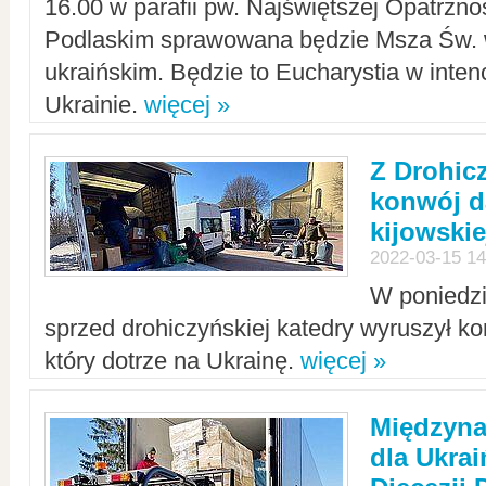
16.00 w parafii pw. Najświętszej Opatrzno
Podlaskim sprawowana będzie Msza Św. 
ukraińskim. Będzie to Eucharystia w intenc
Ukrainie.
więcej »
Z Drohic
konwój d
kijowskie
2022-03-15 14
W poniedzi
sprzed drohiczyńskiej katedry wyruszył k
który dotrze na Ukrainę.
więcej »
Międzyn
dla Ukra