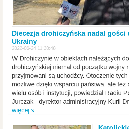
Diecezja drohiczyńska nadal gości
Ukrainy
2022-06-24 11:30:48
W Drohiczynie w obiektach należących do 
drohiczyńskiej niemal od początku wojny 
przyjmowani są uchodźcy. Otoczenie tych 
możliwe dzięki wsparciu państwa, ale też 
wielu osób i instytucji, powiedział Radiu P
Jurczak - dyrektor administracyjny Kurii D
więcej »
Katolicki