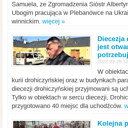
Samuela, ze Zgromadzenia Sióstr Alberty
Ubogim pracująca w Plebanówce na Ukrai
winnickim.
więcej »
Diecezja
jest otwa
potrzebu
2022-03-29 12
W obiektac
kurii drohiczyńskiej oraz w budynkach para
diecezji drohiczyńskiej przyjmowani są uc
Tylko w obiektach w sercu diecezji, Drohi
przygotowano 40 miejsc dla uchodźców.
w
Kolejna 