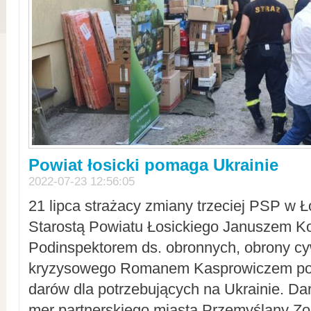
Powiat łosicki pomaga Ukrainie
2022-07-23 12:56:05
21 lipca strażacy zmiany trzeciej PSP w 
Starostą Powiatu Łosickiego Januszem Ko
Podinspektorem ds. obronnych, obrony cyw
kryzysowego Romanem Kasprowiczem po
darów dla potrzebujących na Ukrainie. Dar
mer partnerskiego miasta Przemyślany Zo