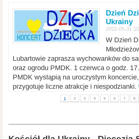
Dzień Dz
Ukrainy
2022-05-31 10
W Dzień D
Młodzieżo
Lubartowie zaprasza wychowanków do sal
oraz ogrodu PMDK. 1 czerwca o godz. 17.0
PMDK wystąpią na uroczystym koncercie
przygotuje liczne atrakcje i niespodzianki.
1
2
3
4
5
6
7
8
Kościół dla Ukrainy - Diecezja 