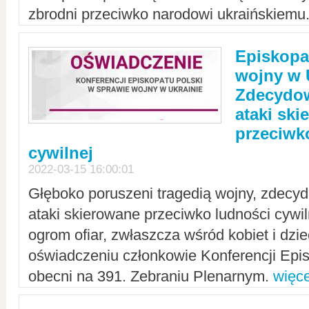
zbrodni przeciwko narodowi ukraińskiemu
Episkopa
wojny w 
Zdecydow
ataki sk
przeciwk
cywilnej
2022-03-15 16:00:01
Głęboko poruszeni tragedią wojny, zdecy
ataki skierowane przeciwko ludności cywi
ogrom ofiar, zwłaszcza wśród kobiet i dzie
oświadczeniu członkowie Konferencji Epis
obecni na 391. Zebraniu Plenarnym.
więce