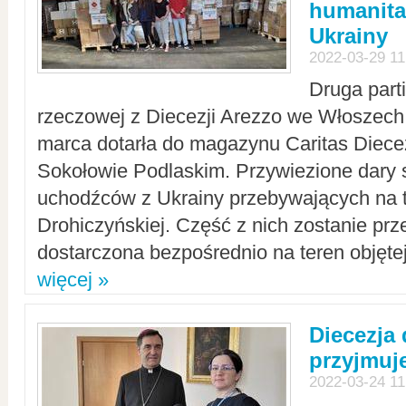
humanita
Ukrainy
2022-03-29 11
Druga part
rzeczowej z Diecezji Arezzo we Włoszech 
marca dotarła do magazynu Caritas Diecez
Sokołowie Podlaskim. Przywiezione dary 
uchodźców z Ukrainy przebywających na t
Drohiczyńskiej. Część z nich zostanie pr
dostarczona bezpośrednio na teren objęte
więcej »
Diecezja
przyjmuj
2022-03-24 11