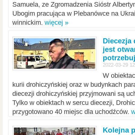
Samuela, ze Zgromadzenia Sióstr Alberty
Ubogim pracująca w Plebanówce na Ukrai
winnickim.
więcej »
Diecezja
jest otwa
potrzebu
2022-03-29 12
W obiektac
kurii drohiczyńskiej oraz w budynkach para
diecezji drohiczyńskiej przyjmowani są uc
Tylko w obiektach w sercu diecezji, Drohi
przygotowano 40 miejsc dla uchodźców.
w
Kolejna 