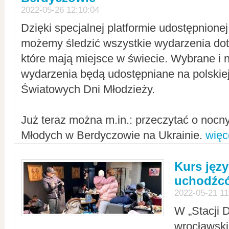
2022-05-26 12:10:04
Dzięki specjalnej platformie udostępnione
możemy śledzić wszystkie wydarzenia dot
które mają miejsce w świecie. Wybrane i 
wydarzenia będą udostępniane na polskiej
Światowych Dni Młodzieży.
Już teraz można m.in.: przeczytać o noc
Młodych w Berdyczowie na Ukrainie.
więc
Kurs języ
uchodźcó
2022-05-21 11
W „Stacji D
wrocławsk