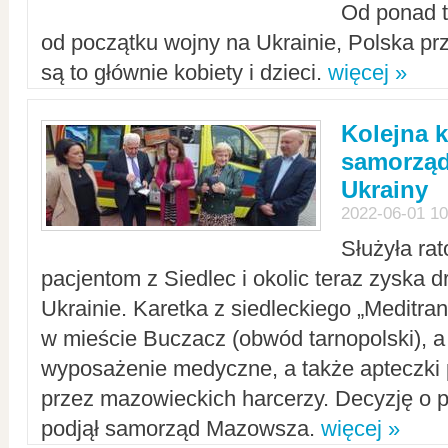
Od ponad tr
od początku wojny na Ukrainie, Polska p
są to głównie kobiety i dzieci.
więcej »
Kolejna k
samorząd
Ukrainy
2022-06-01 10
Służyła ra
pacjentom z Siedlec i okolic teraz zyska d
Ukrainie. Karetka z siedleckiego „Meditrans
w mieście Buczacz (obwód tarnopolski), a
wyposażenie medyczne, a także apteczki
przez mazowieckich harcerzy. Decyzję o 
podjął samorząd Mazowsza.
więcej »