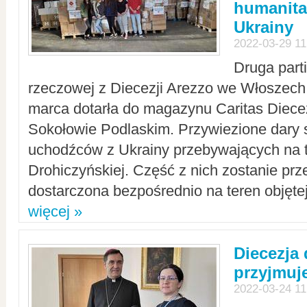
humanita
Ukrainy
2022-03-29 11
Druga part
rzeczowej z Diecezji Arezzo we Włoszech 
marca dotarła do magazynu Caritas Diecez
Sokołowie Podlaskim. Przywiezione dary 
uchodźców z Ukrainy przebywających na t
Drohiczyńskiej. Część z nich zostanie pr
dostarczona bezpośrednio na teren objęte
więcej »
Diecezja
przyjmuj
2022-03-24 11