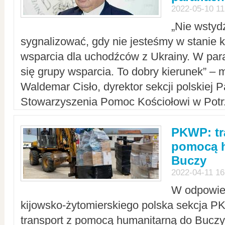
2022-05-10 11
„Nie wstyd
sygnalizować, gdy nie jesteśmy w stanie
wsparcia dla uchodźców z Ukrainy. W para
się grupy wsparcia. To dobry kierunek” – m
Waldemar Cisło, dyrektor sekcji polskiej 
Stowarzyszenia Pomoc Kościołowi w Potr
PKWP: tr
pomocą h
Buczy
2022-04-11 16
W odpowied
kijowsko-żytomierskiego polska sekcja 
transport z pomocą humanitarną do Buczy,