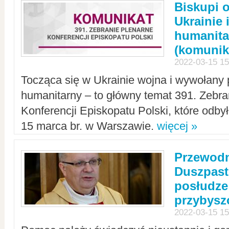
Biskupi 
Ukrainie 
humanit
(komunik
2022-03-15 15
Tocząca się w Ukrainie wojna i wywołany 
humanitarny – to główny temat 391. Zebr
Konferencji Episkopatu Polski, które odbył
15 marca br. w Warszawie.
więcej »
Przewodn
Duszpast
posłudze
przybys
2022-03-15 15