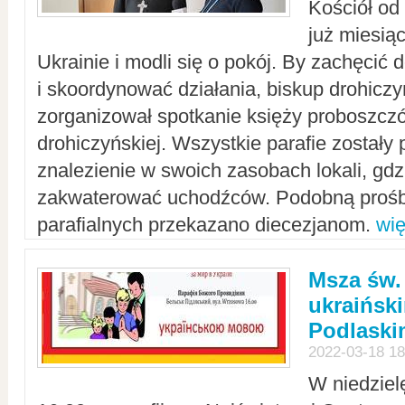
Kościół od
już miesią
Ukrainie i modli się o pokój. By zachęcić
i skoordynować działania, biskup drohicz
zorganizował spotkanie księży proboszczó
drohiczyńskiej. Wszystkie parafie zostały
znalezienie w swoich zasobach lokali, gd
zakwaterować uchodźców. Podobną prośb
parafialnych przekazano diecezjanom.
wię
Msza św.
ukraińsk
Podlaski
2022-03-18 18
W niedziel