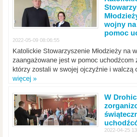
Stowarzy
Młodzież
wojny na 
pomoc u
2022-05-09 08:06:55
Katolickie Stowarzyszenie Młodzieży na w
zaangażowane jest w pomoc uchodźcom z 
którzy zostali w swojej ojczyźnie i walczą 
więcej »
W Drohic
zorgani
świątecz
uchodźc
2022-04-25 13