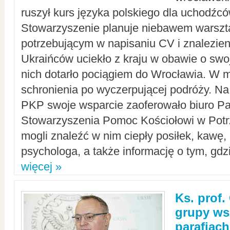
ruszył kurs języka polskiego dla uchodźcó
Stowarzyszenie planuje niebawem warszt
potrzebującym w napisaniu CV i znalezieni
Ukraińców uciekło z kraju w obawie o swoj
nich dotarło pociągiem do Wrocławia. W m
schronienia po wyczerpującej podróży. 
PKP swoje wsparcie zaoferowało biuro P
Stowarzyszenia Pomoc Kościołowi w Potr
mogli znaleźć w nim ciepły posiłek, kawę,
psychologa, a także informację o tym, gdzi
więcej »
Ks. prof.
grupy ws
parafiach