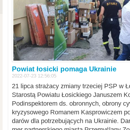
Powiat łosicki pomaga Ukrainie
2022-07-23 12:56:05
21 lipca strażacy zmiany trzeciej PSP w 
Starostą Powiatu Łosickiego Januszem Ko
Podinspektorem ds. obronnych, obrony cyw
kryzysowego Romanem Kasprowiczem po
darów dla potrzebujących na Ukrainie. Dar
mer partnerskiego miasta Przemyślany Zo