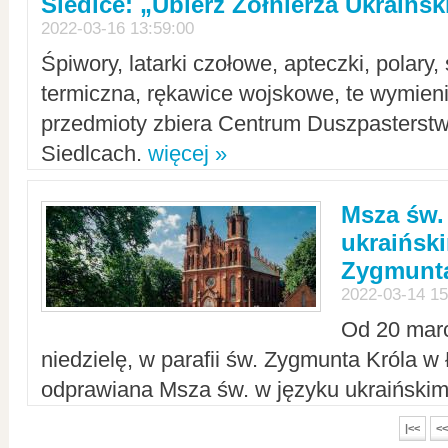
Siedlce: „Ubierz Żołnierza Ukraińs
2022-03-16 13:59:00
Śpiwory, latarki czołowe, apteczki, polary, 
termiczna, rękawice wojskowe, te wymieni
przedmioty zbiera Centrum Duszpasterst
Siedlcach.
więcej »
Msza św.
ukraiński
Zygmunta
2022-03-14 15
Od 20 mar
niedzielę, w parafii św. Zygmunta Króla w
odprawiana Msza św. w języku ukraiński
|<<
<<