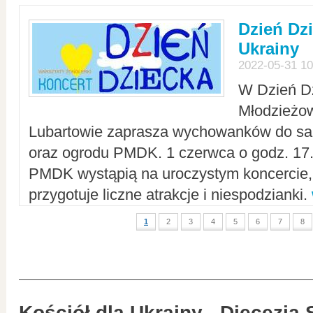
Dzień Dz
Ukrainy
2022-05-31 10
W Dzień D
Młodzieżo
Lubartowie zaprasza wychowanków do sal
oraz ogrodu PMDK. 1 czerwca o godz. 17.0
PMDK wystąpią na uroczystym koncercie
przygotuje liczne atrakcje i niespodzianki.
1
2
3
4
5
6
7
8
Kościół dla Ukrainy - Diecezja 