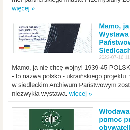
więcej »
Mamo, ja
Wystawa
Państwo
Siedlcac
2022-07-16 11
Mamo, ja nie chcę wojny! 1939-45 POLS
- to nazwa polsko - ukraińskiego projektu
w siedleckim Archiwum Państwowym zosta
niezwykła wystawa.
więcej »
Włodawa:
pomoc pr
obywatel