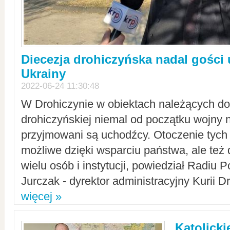
Diecezja drohiczyńska nadal gości
Ukrainy
2022-06-24 11:30:48
W Drohiczynie w obiektach należących do 
drohiczyńskiej niemal od początku wojny 
przyjmowani są uchodźcy. Otoczenie tych 
możliwe dzięki wsparciu państwa, ale też 
wielu osób i instytucji, powiedział Radiu P
Jurczak - dyrektor administracyjny Kurii D
więcej »
Katolicki