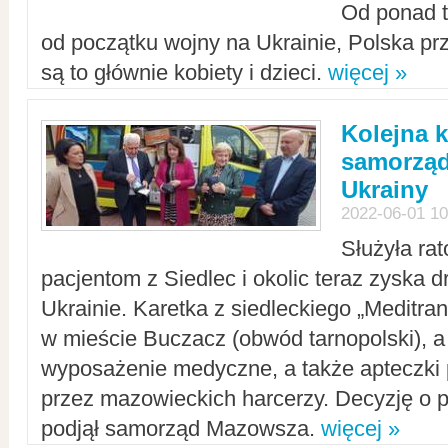
Od ponad tr
od początku wojny na Ukrainie, Polska p
są to głównie kobiety i dzieci.
więcej »
Kolejna k
samorząd
Ukrainy
2022-06-01 10
Służyła ra
pacjentom z Siedlec i okolic teraz zyska d
Ukrainie. Karetka z siedleckiego „Meditrans
w mieście Buczacz (obwód tarnopolski), a
wyposażenie medyczne, a także apteczki
przez mazowieckich harcerzy. Decyzję o 
podjął samorząd Mazowsza.
więcej »