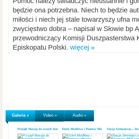
Pomoc należy świadczyć nieustannie i gorl
będzie ona potrzebna. Niech to będzie au
miłości i niech jej stale towarzyszy ufna m
zwycięstwo dobra – napisał w Słowie bp A
przewodniczący Komisji Duszpasterstwa K
Episkopatu Polski.
więcej »
Galeria »
Video »
Audio »
Przyjęli Maryję do swoich domów
Dzień Modlitwy i Pomocy Misjom
Stacja Siemiatycze... D