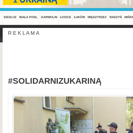
SIEDLCE
BIAŁA PODL.
GARWOLIN
ŁOSICE
ŁUKÓW
MIĘDZYRZEC
RADZYŃ
MIŃS
R E K L A M A
#SOLIDARNIZUKARINĄ