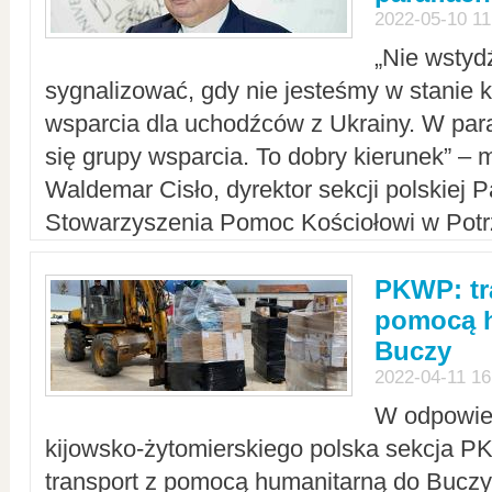
2022-05-10 11
„Nie wstyd
sygnalizować, gdy nie jesteśmy w stanie
wsparcia dla uchodźców z Ukrainy. W para
się grupy wsparcia. To dobry kierunek” – m
Waldemar Cisło, dyrektor sekcji polskiej 
Stowarzyszenia Pomoc Kościołowi w Potr
PKWP: tr
pomocą h
Buczy
2022-04-11 16
W odpowied
kijowsko-żytomierskiego polska sekcja 
transport z pomocą humanitarną do Buczy,