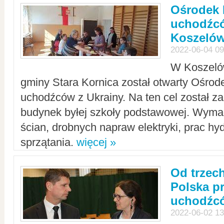
Ośrodek 
uchodźcó
Koszeló
2022-06-04 09
W Koszelów
gminy Stara Kornica został otwarty Ośro
uchodźców z Ukrainy. Na ten cel został 
budynek byłej szkoły podstawowej. Wyma
ścian, drobnych napraw elektryki, prac hy
sprzątania.
więcej »
Od trzec
Polska p
uchodźcó
2022-06-02 13