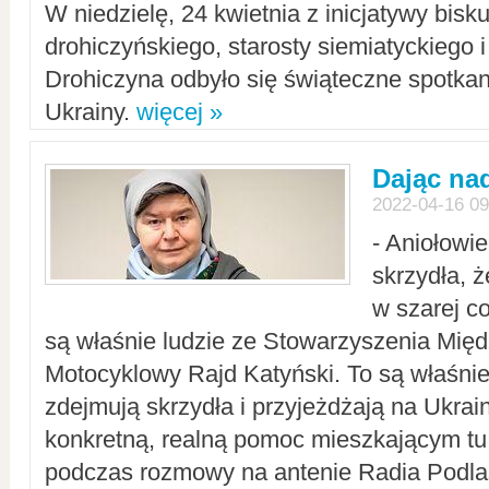
W niedzielę, 24 kwietnia z inicjatywy bisk
drohiczyńskiego, starosty siemiatyckiego i
Drohiczyna odbyło się świąteczne spotka
Ukrainy.
więcej »
Dając nad
2022-04-16 09
- Aniołowi
skrzydła, 
w szarej c
są właśnie ludzie ze Stowarzyszenia Mi
Motocyklowy Rajd Katyński. To są właśnie 
zdejmują skrzydła i przyjeżdżają na Ukrai
konkretną, realną pomoc mieszkającym tu
podczas rozmowy na antenie Radia Podlas