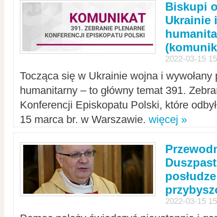
Biskupi 
Ukrainie 
humanit
(komunik
2022-03-15 15
Tocząca się w Ukrainie wojna i wywołany 
humanitarny – to główny temat 391. Zebr
Konferencji Episkopatu Polski, które odbył
15 marca br. w Warszawie.
więcej »
Przewodn
Duszpast
posłudze
przybys
2022-03-15 15