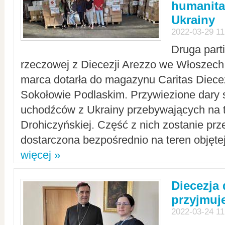
humanita
Ukrainy
2022-03-29 11
Druga part
rzeczowej z Diecezji Arezzo we Włoszech 
marca dotarła do magazynu Caritas Diecez
Sokołowie Podlaskim. Przywiezione dary 
uchodźców z Ukrainy przebywających na t
Drohiczyńskiej. Część z nich zostanie pr
dostarczona bezpośrednio na teren objęte
więcej »
Diecezja
przyjmuj
2022-03-24 11