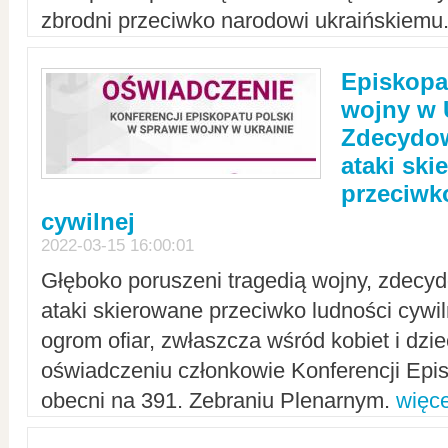
zbrodni przeciwko narodowi ukraińskiemu
Episkopa
wojny w 
Zdecydow
ataki sk
przeciwk
cywilnej
2022-03-15 16:00:01
Głęboko poruszeni tragedią wojny, zdecy
ataki skierowane przeciwko ludności cywi
ogrom ofiar, zwłaszcza wśród kobiet i dzie
oświadczeniu członkowie Konferencji Epis
obecni na 391. Zebraniu Plenarnym.
więce