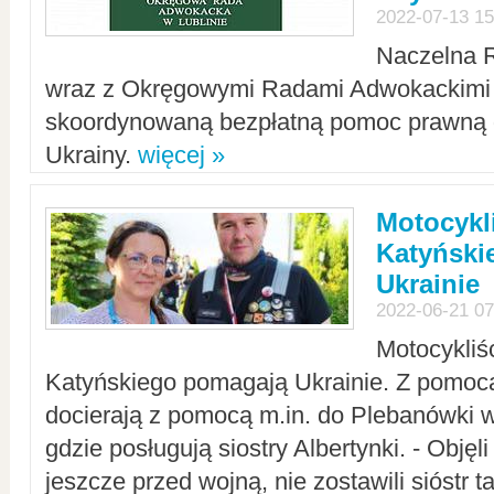
2022-07-13 15
Naczelna 
wraz z Okręgowymi Radami Adwokackimi 
skoordynowaną bezpłatną pomoc prawną d
Ukrainy.
więcej »
Motocykli
Katyński
Ukrainie
2022-06-21 07
Motocykliś
Katyńskiego pomagają Ukrainie. Z pomoc
docierają z pomocą m.in. do Plebanówki w
gdzie posługują siostry Albertynki. - Objęl
jeszcze przed wojną, nie zostawili sióstr 