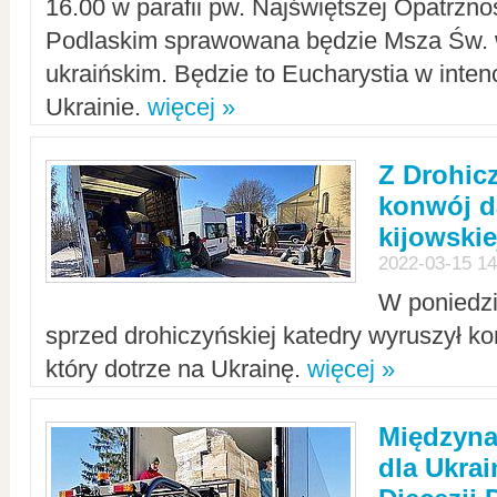
16.00 w parafii pw. Najświętszej Opatrzno
Podlaskim sprawowana będzie Msza Św. 
ukraińskim. Będzie to Eucharystia w intenc
Ukrainie.
więcej »
Z Drohic
konwój d
kijowskie
2022-03-15 14
W poniedzi
sprzed drohiczyńskiej katedry wyruszył k
który dotrze na Ukrainę.
więcej »
Międzyn
dla Ukra