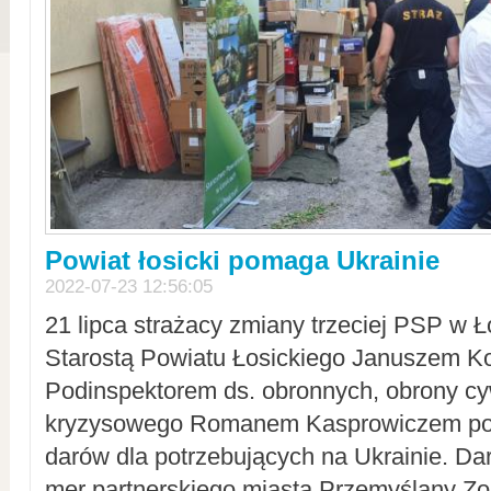
Powiat łosicki pomaga Ukrainie
2022-07-23 12:56:05
21 lipca strażacy zmiany trzeciej PSP w 
Starostą Powiatu Łosickiego Januszem Ko
Podinspektorem ds. obronnych, obrony cyw
kryzysowego Romanem Kasprowiczem po
darów dla potrzebujących na Ukrainie. Dar
mer partnerskiego miasta Przemyślany Zo