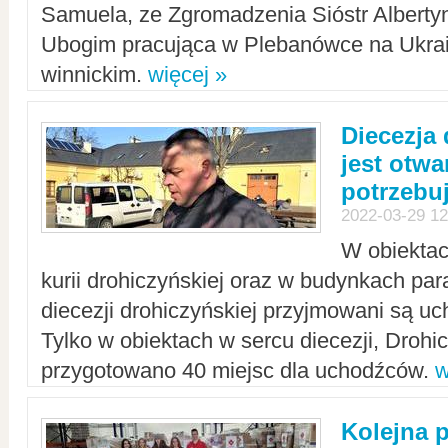
Samuela, ze Zgromadzenia Sióstr Alberty
Ubogim pracująca w Plebanówce na Ukrai
winnickim.
więcej »
Diecezja
jest otwa
potrzebu
2022-03-29 12
W obiektac
kurii drohiczyńskiej oraz w budynkach para
diecezji drohiczyńskiej przyjmowani są uc
Tylko w obiektach w sercu diecezji, Drohi
przygotowano 40 miejsc dla uchodźców.
w
Kolejna 