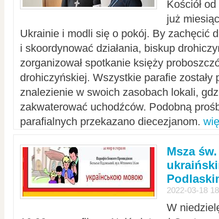
Kościół od
już miesią
Ukrainie i modli się o pokój. By zachęcić
i skoordynować działania, biskup drohicz
zorganizował spotkanie księży proboszczó
drohiczyńskiej. Wszystkie parafie zostały
znalezienie w swoich zasobach lokali, gd
zakwaterować uchodźców. Podobną prośb
parafialnych przekazano diecezjanom.
wię
Msza św.
ukraińsk
Podlaski
2022-03-18 18
W niedziel