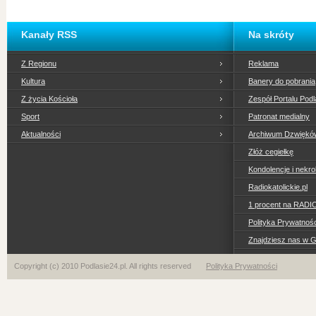
Kanały RSS
Na skróty
Z Regionu
Reklama
Kultura
Banery do pobrania
Z życia Kościoła
Zespół Portalu Podl
Sport
Patronat medialny
Aktualności
Archiwum Dzwiękó
Złóż cegiełkę
Kondolencje i nekro
Radiokatolickie.pl
1 procent na RADI
Polityka Prywatno
Znajdziesz nas w 
Copyright (c) 2010 Podlasie24.pl. All rights reserved
Polityka Prywatności