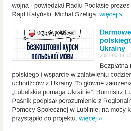
wojna - powiedział Radiu Podlasie preze
Rajd Katyński, Michał Szeliga.
więcej »
Darmowe 
polskiego
Ukrainy
2022-06-14 17
Bezpłatna 
polskiego i wsparcie w załatwieniu codzi
uchodźców z Ukrainy. To główne założenia
„Lubelskie pomaga Ukrainie”. Burmistrz L
Paśnik podpisał porozumienie z Regiona
Pomocy Społecznej w Lublinie, na mocy k
przystąpiło do projektu.
więcej »