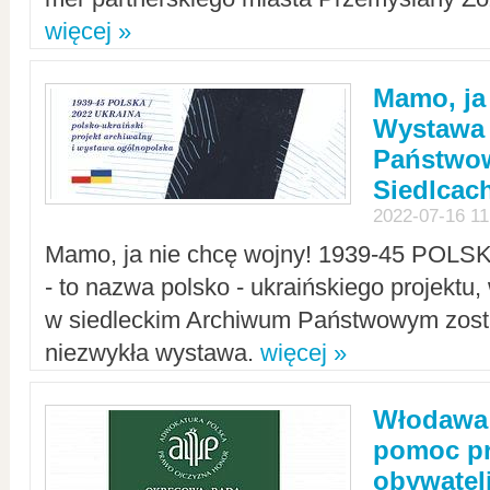
więcej »
Mamo, ja
Wystawa
Państwo
Siedlcac
2022-07-16 11
Mamo, ja nie chcę wojny! 1939-45 POLS
- to nazwa polsko - ukraińskiego projektu
w siedleckim Archiwum Państwowym zosta
niezwykła wystawa.
więcej »
Włodawa:
pomoc pr
obywatel