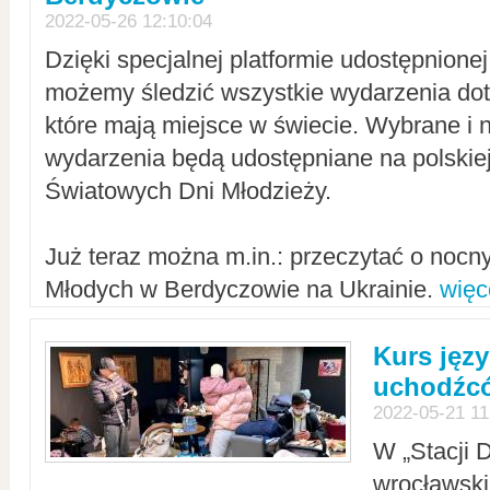
2022-05-26 12:10:04
Dzięki specjalnej platformie udostępnione
możemy śledzić wszystkie wydarzenia dot
które mają miejsce w świecie. Wybrane i 
wydarzenia będą udostępniane na polskiej
Światowych Dni Młodzieży.
Już teraz można m.in.: przeczytać o noc
Młodych w Berdyczowie na Ukrainie.
więc
Kurs języ
uchodźcó
2022-05-21 11
W „Stacji D
wrocławsk