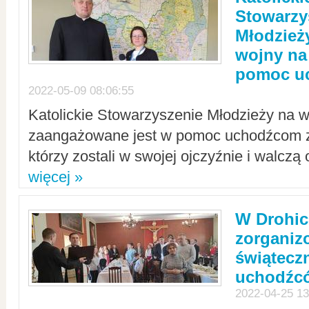
Stowarzy
Młodzież
wojny na 
pomoc u
2022-05-09 08:06:55
Katolickie Stowarzyszenie Młodzieży na w
zaangażowane jest w pomoc uchodźcom z 
którzy zostali w swojej ojczyźnie i walczą 
więcej »
W Drohic
zorgani
świątecz
uchodźc
2022-04-25 13