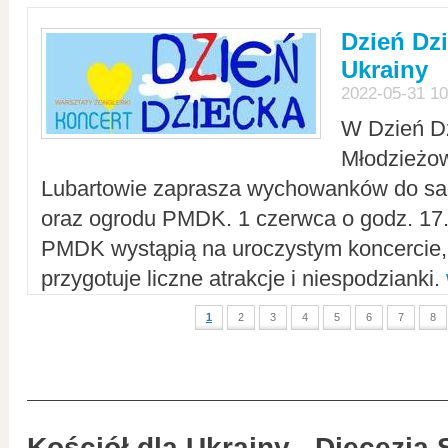
Dzień Dz
Ukrainy
2022-05-31 10
W Dzień D
Młodzieżo
Lubartowie zaprasza wychowanków do sal
oraz ogrodu PMDK. 1 czerwca o godz. 17.0
PMDK wystąpią na uroczystym koncercie
przygotuje liczne atrakcje i niespodzianki.
1
2
3
4
5
6
7
8
Kościół dla Ukrainy - Diecezja 