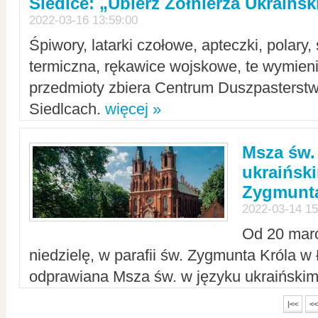
Siedlce: „Ubierz Żołnierza Ukraińs
2022-03-16 13:59:00
Śpiwory, latarki czołowe, apteczki, polary, 
termiczna, rękawice wojskowe, te wymieni
przedmioty zbiera Centrum Duszpasterst
Siedlcach.
więcej »
Msza św.
ukraiński
Zygmunta
2022-03-14 15
Od 20 mar
niedzielę, w parafii św. Zygmunta Króla w
odprawiana Msza św. w języku ukraiński
|<<
<<