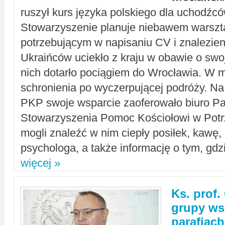
ruszył kurs języka polskiego dla uchodźcó
Stowarzyszenie planuje niebawem warszt
potrzebującym w napisaniu CV i znalezieni
Ukraińców uciekło z kraju w obawie o swoj
nich dotarło pociągiem do Wrocławia. W m
schronienia po wyczerpującej podróży. 
PKP swoje wsparcie zaoferowało biuro P
Stowarzyszenia Pomoc Kościołowi w Potr
mogli znaleźć w nim ciepły posiłek, kawę,
psychologa, a także informację o tym, gdzi
więcej »
Ks. prof.
grupy ws
parafiach