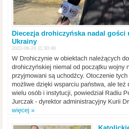
Diecezja drohiczyńska nadal gości
Ukrainy
2022-06-24 11:30:48
W Drohiczynie w obiektach należących do 
drohiczyńskiej niemal od początku wojny 
przyjmowani są uchodźcy. Otoczenie tych 
możliwe dzięki wsparciu państwa, ale też 
wielu osób i instytucji, powiedział Radiu P
Jurczak - dyrektor administracyjny Kurii D
więcej »
Katolicki