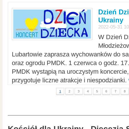
Dzień Dz
Ukrainy
2022-05-31 10
W Dzień D
Młodzieżo
Lubartowie zaprasza wychowanków do sal
oraz ogrodu PMDK. 1 czerwca o godz. 17.0
PMDK wystąpią na uroczystym koncercie
przygotuje liczne atrakcje i niespodzianki.
1
2
3
4
5
6
7
8
Kościół dla Ukrainy - Diecezja 