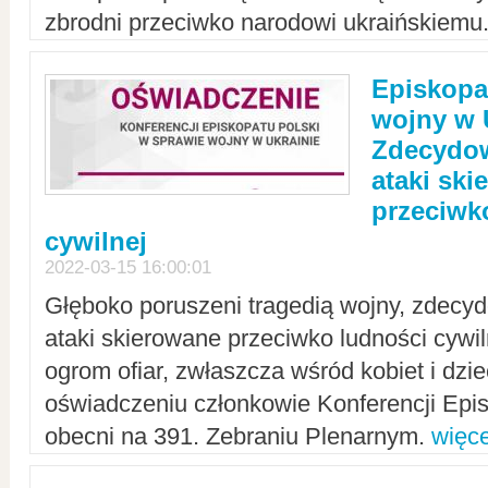
zbrodni przeciwko narodowi ukraińskiemu
Episkopa
wojny w 
Zdecydow
ataki sk
przeciwk
cywilnej
2022-03-15 16:00:01
Głęboko poruszeni tragedią wojny, zdecy
ataki skierowane przeciwko ludności cywi
ogrom ofiar, zwłaszcza wśród kobiet i dzie
oświadczeniu członkowie Konferencji Epis
obecni na 391. Zebraniu Plenarnym.
więce