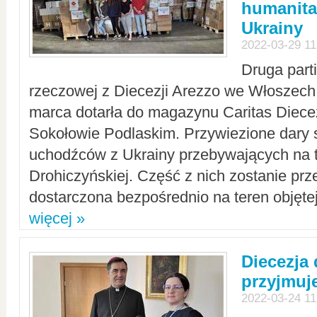
humanita
Ukrainy
2022-03-29 11
Druga part
rzeczowej z Diecezji Arezzo we Włoszech 
marca dotarła do magazynu Caritas Diecez
Sokołowie Podlaskim. Przywiezione dary 
uchodźców z Ukrainy przebywających na t
Drohiczyńskiej. Część z nich zostanie pr
dostarczona bezpośrednio na teren objęte
więcej »
Diecezja
przyjmuj
2022-03-24 11