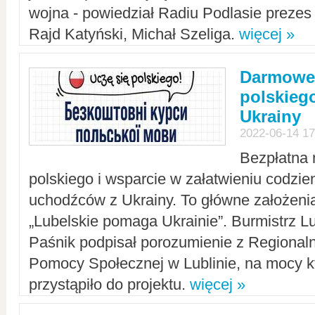
wojna - powiedział Radiu Podlasie preze
Rajd Katyński, Michał Szeliga.
więcej »
Darmowe 
polskiego
Ukrainy
2022-06-14 17
Bezpłatna 
polskiego i wsparcie w załatwieniu codzi
uchodźców z Ukrainy. To główne założenia
„Lubelskie pomaga Ukrainie”. Burmistrz L
Paśnik podpisał porozumienie z Regiona
Pomocy Społecznej w Lublinie, na mocy k
przystąpiło do projektu.
więcej »