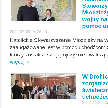
Stowarzy
Młodzież
wojny na 
pomoc u
2022-05-09 08:06:55
Katolickie Stowarzyszenie Młodzieży na w
zaangażowane jest w pomoc uchodźcom z 
którzy zostali w swojej ojczyźnie i walczą 
więcej »
W Drohic
zorgani
świątecz
uchodźc
2022-04-25 13