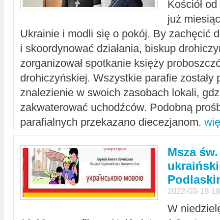
Kościół od
już miesią
Ukrainie i modli się o pokój. By zachęcić
i skoordynować działania, biskup drohicz
zorganizował spotkanie księży proboszczó
drohiczyńskiej. Wszystkie parafie zostały
znalezienie w swoich zasobach lokali, gd
zakwaterować uchodźców. Podobną prośb
parafialnych przekazano diecezjanom.
wię
Msza św.
ukraińsk
Podlaski
2022-03-18 18
W niedziel