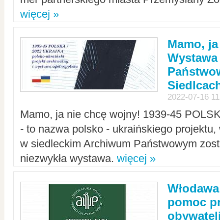
więcej »
Mamo, ja
Wystawa
Państwo
Siedlcac
2022-07-16 11
Mamo, ja nie chcę wojny! 1939-45 POLS
- to nazwa polsko - ukraińskiego projektu
w siedleckim Archiwum Państwowym zosta
niezwykła wystawa.
więcej »
Włodawa:
pomoc pr
obywatel