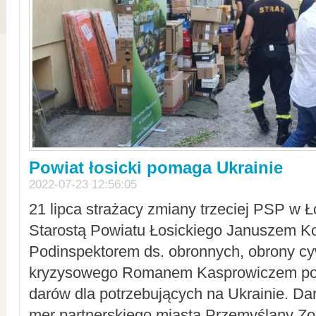
Powiat łosicki pomaga Ukrainie
2022-07-23 12:56:05
21 lipca strażacy zmiany trzeciej PSP w 
Starostą Powiatu Łosickiego Januszem Ko
Podinspektorem ds. obronnych, obrony cyw
kryzysowego Romanem Kasprowiczem po
darów dla potrzebujących na Ukrainie. Dar
mer partnerskiego miasta Przemyślany Zo