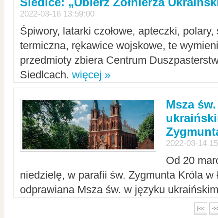
Siedlce: „Ubierz Żołnierza Ukraińs
2022-03-16 13:59:00
Śpiwory, latarki czołowe, apteczki, polary, 
termiczna, rękawice wojskowe, te wymieni
przedmioty zbiera Centrum Duszpasterst
Siedlcach.
więcej »
Msza św.
ukraiński
Zygmunta
2022-03-14 15
Od 20 mar
niedzielę, w parafii św. Zygmunta Króla w
odprawiana Msza św. w języku ukraiński
|<<
<<