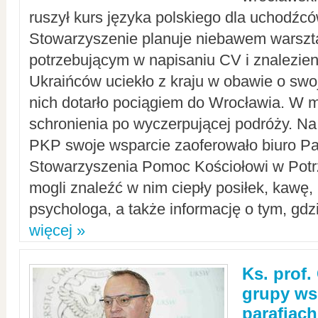
ruszył kurs języka polskiego dla uchodźcó
Stowarzyszenie planuje niebawem warszt
potrzebującym w napisaniu CV i znalezieni
Ukraińców uciekło z kraju w obawie o swoj
nich dotarło pociągiem do Wrocławia. W m
schronienia po wyczerpującej podróży. 
PKP swoje wsparcie zaoferowało biuro P
Stowarzyszenia Pomoc Kościołowi w Potr
mogli znaleźć w nim ciepły posiłek, kawę,
psychologa, a także informację o tym, gdzi
więcej »
Ks. prof.
grupy ws
parafiach