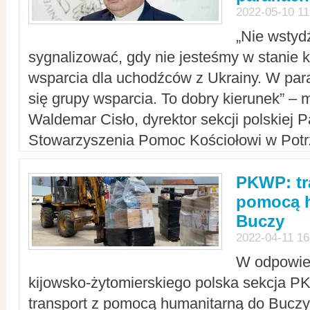
2022-05-10 11
„Nie wstyd
sygnalizować, gdy nie jesteśmy w stanie
wsparcia dla uchodźców z Ukrainy. W para
się grupy wsparcia. To dobry kierunek” – m
Waldemar Cisło, dyrektor sekcji polskiej 
Stowarzyszenia Pomoc Kościołowi w Potr
PKWP: tr
pomocą h
Buczy
2022-04-11 16
W odpowied
kijowsko-żytomierskiego polska sekcja 
transport z pomocą humanitarną do Buczy,