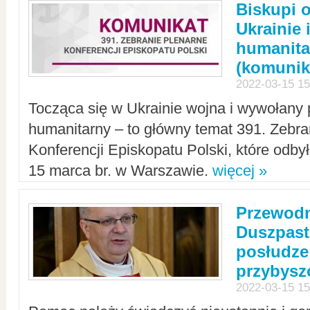
Biskupi 
Ukrainie 
humanit
(komunik
2022-03-15 15
Tocząca się w Ukrainie wojna i wywołany 
humanitarny – to główny temat 391. Zebr
Konferencji Episkopatu Polski, które odbył
15 marca br. w Warszawie.
więcej »
Przewodn
Duszpast
posłudze
przybys
2022-03-15 15