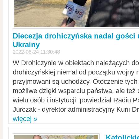
Diecezja drohiczyńska nadal gości
Ukrainy
2022-06-24 11:30:48
W Drohiczynie w obiektach należących do 
drohiczyńskiej niemal od początku wojny 
przyjmowani są uchodźcy. Otoczenie tych 
możliwe dzięki wsparciu państwa, ale też 
wielu osób i instytucji, powiedział Radiu P
Jurczak - dyrektor administracyjny Kurii D
więcej »
Katolicki