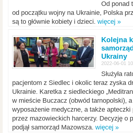
Od ponad tr
od początku wojny na Ukrainie, Polska p
są to głównie kobiety i dzieci.
więcej »
Kolejna k
samorząd
Ukrainy
2022-06-01 10
Służyła ra
pacjentom z Siedlec i okolic teraz zyska d
Ukrainie. Karetka z siedleckiego „Meditrans
w mieście Buczacz (obwód tarnopolski), a
wyposażenie medyczne, a także apteczki
przez mazowieckich harcerzy. Decyzję o 
podjął samorząd Mazowsza.
więcej »