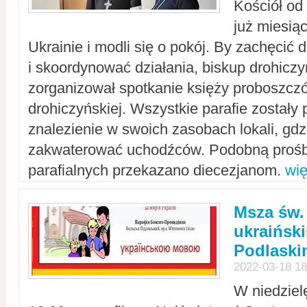
Kościół od
już miesią
Ukrainie i modli się o pokój. By zachęcić
i skoordynować działania, biskup drohicz
zorganizował spotkanie księży proboszczó
drohiczyńskiej. Wszystkie parafie zostały
znalezienie w swoich zasobach lokali, gd
zakwaterować uchodźców. Podobną prośb
parafialnych przekazano diecezjanom.
wię
Msza św.
ukraińsk
Podlaski
2022-03-18 18
W niedziel