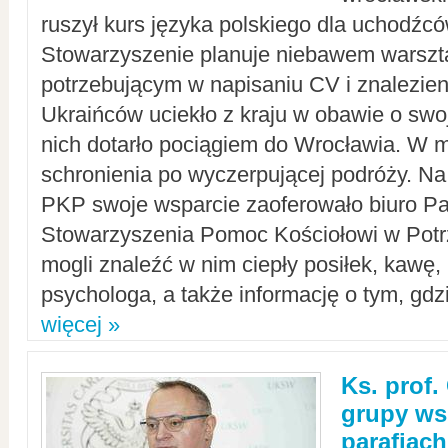
ruszył kurs języka polskiego dla uchodźcó
Stowarzyszenie planuje niebawem warszt
potrzebującym w napisaniu CV i znalezieni
Ukraińców uciekło z kraju w obawie o swoj
nich dotarło pociągiem do Wrocławia. W m
schronienia po wyczerpującej podróży. 
PKP swoje wsparcie zaoferowało biuro P
Stowarzyszenia Pomoc Kościołowi w Potr
mogli znaleźć w nim ciepły posiłek, kawę,
psychologa, a także informację o tym, gdzi
więcej »
Ks. prof.
grupy ws
parafiach