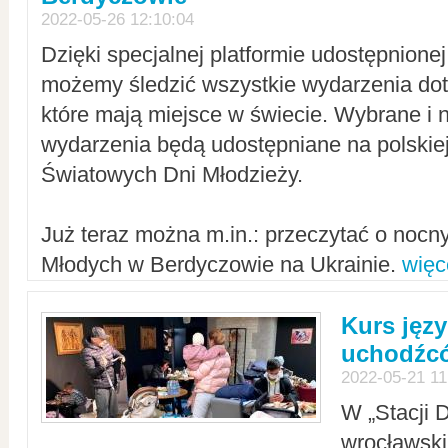
2022-05-26 12:10:04
Dzięki specjalnej platformie udostępnione
możemy śledzić wszystkie wydarzenia dot
które mają miejsce w świecie. Wybrane i 
wydarzenia będą udostępniane na polskiej
Światowych Dni Młodzieży.
Już teraz można m.in.: przeczytać o noc
Młodych w Berdyczowie na Ukrainie.
więc
Kurs języ
uchodźcó
2022-05-21 11
W „Stacji D
wrocławsk