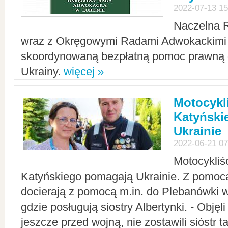
2022-07-13 15
Naczelna 
wraz z Okręgowymi Radami Adwokackimi 
skoordynowaną bezpłatną pomoc prawną d
Ukrainy.
więcej »
Motocykli
Katyński
Ukrainie
2022-06-21 07
Motocykliś
Katyńskiego pomagają Ukrainie. Z pomoc
docierają z pomocą m.in. do Plebanówki w
gdzie posługują siostry Albertynki. - Objęl
jeszcze przed wojną, nie zostawili sióstr 