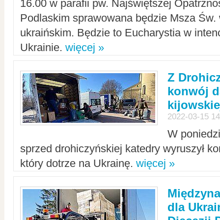
16.00 w parafii pw. Najświętszej Opatrzno
Podlaskim sprawowana będzie Msza Św. 
ukraińskim. Będzie to Eucharystia w intenc
Ukrainie.
więcej »
Z Drohic
konwój d
kijowskie
2022-03-15 14
W poniedzi
sprzed drohiczyńskiej katedry wyruszył k
który dotrze na Ukrainę.
więcej »
Międzyn
dla Ukra