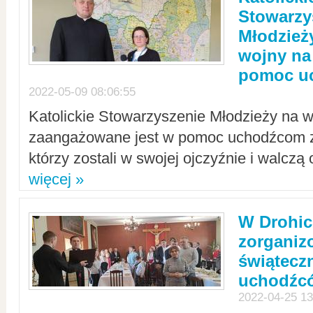
Stowarzy
Młodzież
wojny na 
pomoc u
2022-05-09 08:06:55
Katolickie Stowarzyszenie Młodzieży na w
zaangażowane jest w pomoc uchodźcom z 
którzy zostali w swojej ojczyźnie i walczą 
więcej »
W Drohic
zorgani
świątecz
uchodźc
2022-04-25 13