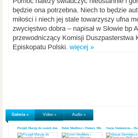
Pomoc należy świadczyć nieustannie i gorl
będzie ona potrzebna. Niech to będzie au
miłości i niech jej stale towarzyszy ufna m
zwycięstwo dobra – napisał w Słowie bp A
przewodniczący Komisji Duszpasterstwa K
Episkopatu Polski.
więcej »
Galeria »
Video »
Audio »
Przyjęli Maryję do swoich domów
Dzień Modlitwy i Pomocy Misjom
Stacja Siemiatycze... D