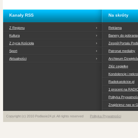
Kanały RSS
Na skróty
Z Regionu
Reklama
Kultura
Banery do pobrania
Z życia Kościoła
Zespół Portalu Podl
Sport
Patronat medialny
Aktualności
Archiwum Dzwiękó
Złóż cegiełkę
Kondolencje i nekro
Radiokatolickie.pl
1 procent na RADI
Polityka Prywatno
Znajdziesz nas w 
Copyright (c) 2010 Podlasie24.pl. All rights reserved
Polityka Prywatności