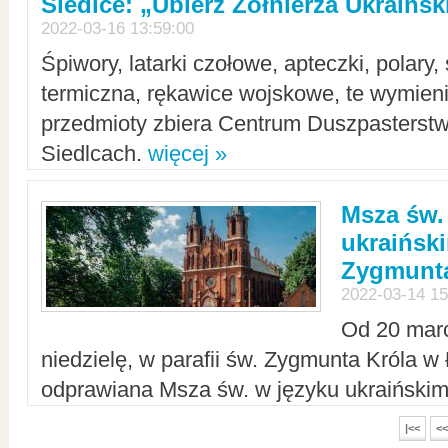
Siedlce: „Ubierz Żołnierza Ukraińs
2022-03-16 13:59:00
Śpiwory, latarki czołowe, apteczki, polary, 
termiczna, rękawice wojskowe, te wymieni
przedmioty zbiera Centrum Duszpasterst
Siedlcach.
więcej »
Msza św.
ukraiński
Zygmunta
2022-03-14 15
Od 20 mar
niedzielę, w parafii św. Zygmunta Króla w
odprawiana Msza św. w języku ukraiński
|<<
<<