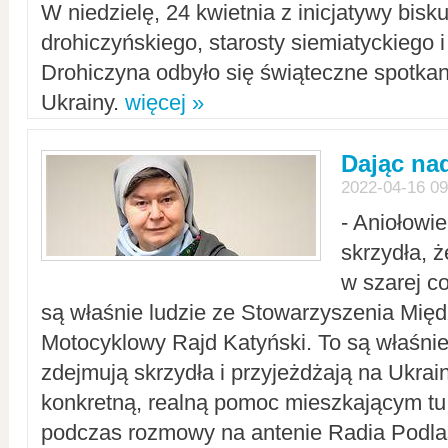
W niedzielę, 24 kwietnia z inicjatywy bisk
drohiczyńskiego, starosty siemiatyckiego i
Drohiczyna odbyło się świąteczne spotka
Ukrainy.
więcej »
Dając nad
2022-04-16 09
- Aniołowi
skrzydła, 
w szarej c
są właśnie ludzie ze Stowarzyszenia Mi
Motocyklowy Rajd Katyński. To są właśnie 
zdejmują skrzydła i przyjeżdżają na Ukrai
konkretną, realną pomoc mieszkającym tu
podczas rozmowy na antenie Radia Podlas