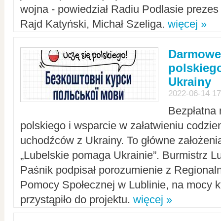
wojna - powiedział Radiu Podlasie preze
Rajd Katyński, Michał Szeliga.
więcej »
Darmowe 
polskiego
Ukrainy
2022-06-14 17
Bezpłatna 
polskiego i wsparcie w załatwieniu codzi
uchodźców z Ukrainy. To główne założenia
„Lubelskie pomaga Ukrainie”. Burmistrz L
Paśnik podpisał porozumienie z Regiona
Pomocy Społecznej w Lublinie, na mocy k
przystąpiło do projektu.
więcej »