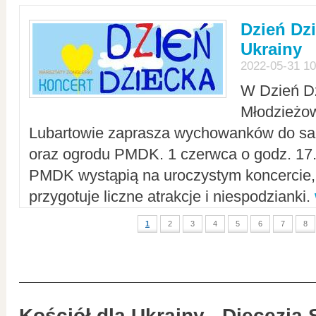
Dzień Dz
Ukrainy
2022-05-31 10
W Dzień D
Młodzieżo
Lubartowie zaprasza wychowanków do sal
oraz ogrodu PMDK. 1 czerwca o godz. 17.0
PMDK wystąpią na uroczystym koncercie
przygotuje liczne atrakcje i niespodzianki.
1
2
3
4
5
6
7
8
Kościół dla Ukrainy - Diecezja 