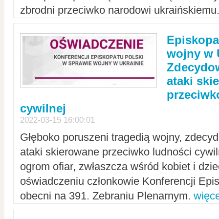
zbrodni przeciwko narodowi ukraińskiemu
Episkopa
wojny w 
Zdecydow
ataki sk
przeciwk
cywilnej
2022-03-15 16:00:01
Głęboko poruszeni tragedią wojny, zdecy
ataki skierowane przeciwko ludności cywi
ogrom ofiar, zwłaszcza wśród kobiet i dzie
oświadczeniu członkowie Konferencji Epis
obecni na 391. Zebraniu Plenarnym.
więce