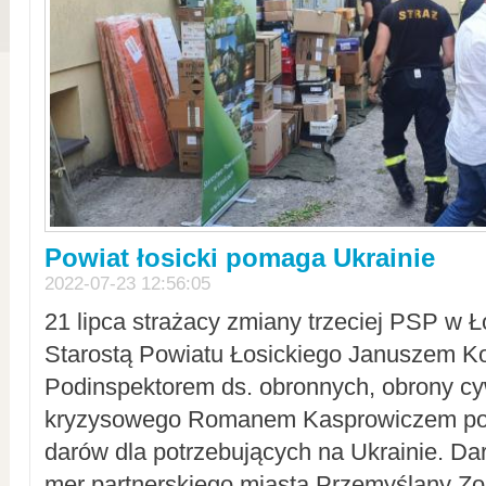
Powiat łosicki pomaga Ukrainie
2022-07-23 12:56:05
21 lipca strażacy zmiany trzeciej PSP w 
Starostą Powiatu Łosickiego Januszem Ko
Podinspektorem ds. obronnych, obrony cyw
kryzysowego Romanem Kasprowiczem po
darów dla potrzebujących na Ukrainie. Dar
mer partnerskiego miasta Przemyślany Zo