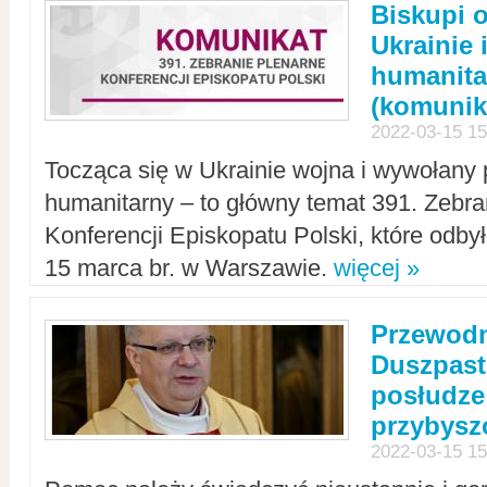
Biskupi 
Ukrainie 
humanit
(komunik
2022-03-15 15
Tocząca się w Ukrainie wojna i wywołany 
humanitarny – to główny temat 391. Zebr
Konferencji Episkopatu Polski, które odbył
15 marca br. w Warszawie.
więcej »
Przewodn
Duszpast
posłudze
przybys
2022-03-15 15