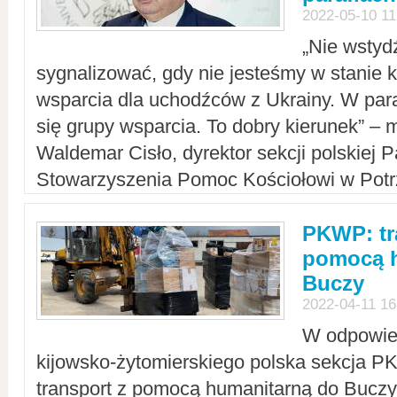
2022-05-10 11
„Nie wstyd
sygnalizować, gdy nie jesteśmy w stanie
wsparcia dla uchodźców z Ukrainy. W para
się grupy wsparcia. To dobry kierunek” – m
Waldemar Cisło, dyrektor sekcji polskiej 
Stowarzyszenia Pomoc Kościołowi w Potr
PKWP: tr
pomocą h
Buczy
2022-04-11 16
W odpowied
kijowsko-żytomierskiego polska sekcja 
transport z pomocą humanitarną do Buczy,