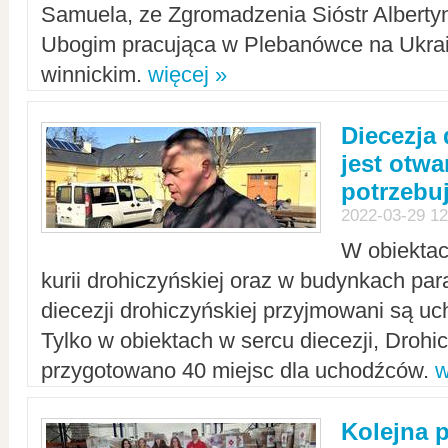
Samuela, ze Zgromadzenia Sióstr Alberty
Ubogim pracująca w Plebanówce na Ukrai
winnickim.
więcej »
Diecezja
jest otwa
potrzebu
2022-03-29 12
W obiektac
kurii drohiczyńskiej oraz w budynkach para
diecezji drohiczyńskiej przyjmowani są uc
Tylko w obiektach w sercu diecezji, Drohi
przygotowano 40 miejsc dla uchodźców.
w
Kolejna 