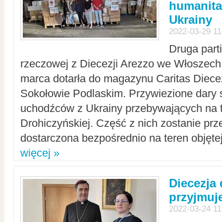
humanita
Ukrainy
2022-03-29 11
Druga part
rzeczowej z Diecezji Arezzo we Włoszech 
marca dotarła do magazynu Caritas Diecez
Sokołowie Podlaskim. Przywiezione dary 
uchodźców z Ukrainy przebywających na t
Drohiczyńskiej. Część z nich zostanie pr
dostarczona bezpośrednio na teren objęte
więcej »
Diecezja
przyjmuj
2022-03-24 11