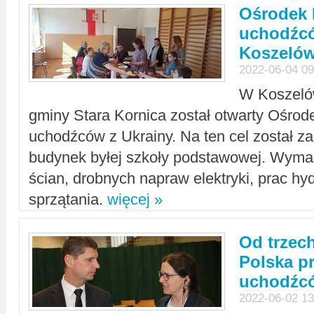
Ośrodek 
uchodźcó
Koszeló
2022-06-04 09
W Koszelów
gminy Stara Kornica został otwarty Ośro
uchodźców z Ukrainy. Na ten cel został 
budynek byłej szkoły podstawowej. Wyma
ścian, drobnych napraw elektryki, prac hy
sprzątania.
więcej »
Od trzec
Polska p
uchodźcó
2022-06-02 13