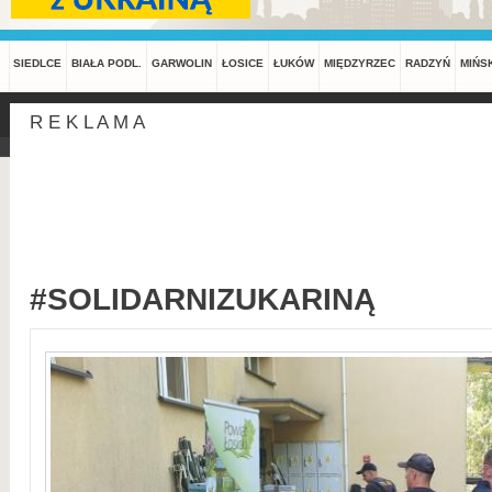
SIEDLCE
BIAŁA PODL.
GARWOLIN
ŁOSICE
ŁUKÓW
MIĘDZYRZEC
RADZYŃ
MIŃS
R E K L A M A
#SOLIDARNIZUKARINĄ