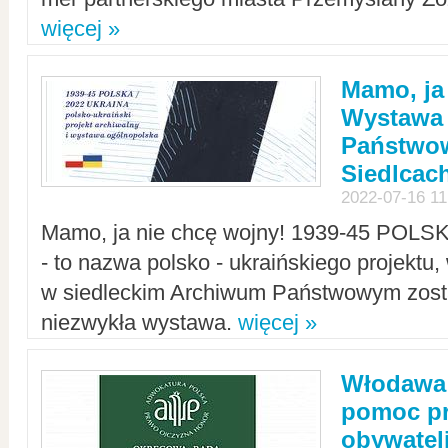
więcej »
Mamo, ja
Wystawa
Państwo
Siedlcac
2022-07-16 11
Mamo, ja nie chcę wojny! 1939-45 POLS
- to nazwa polsko - ukraińskiego projektu
w siedleckim Archiwum Państwowym zosta
niezwykła wystawa.
więcej »
Włodawa:
pomoc pr
obywatel