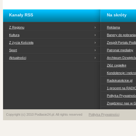
Kanały RSS
Na skróty
Z Regionu
Reklama
Kultura
Banery do pobrania
Z życia Kościoła
Zespół Portalu Podl
Sport
Patronat medialny
Aktualności
Archiwum Dzwiękó
Złóż cegiełkę
Kondolencje i nekro
Radiokatolickie.pl
1 procent na RADI
Polityka Prywatno
Znajdziesz nas w 
Copyright (c) 2010 Podlasie24.pl. All rights reserved
Polityka Prywatności