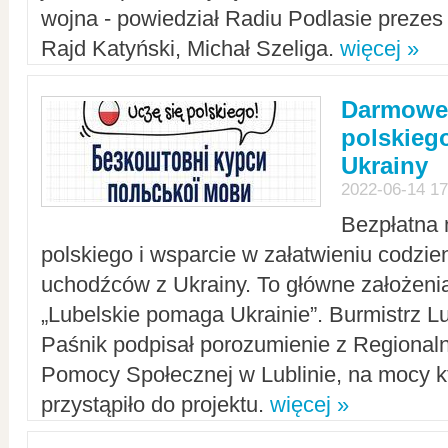
wojna - powiedział Radiu Podlasie preze
Rajd Katyński, Michał Szeliga.
więcej »
Darmowe 
polskiego
Ukrainy
2022-06-14 17
Bezpłatna 
polskiego i wsparcie w załatwieniu codzi
uchodźców z Ukrainy. To główne założenia
„Lubelskie pomaga Ukrainie”. Burmistrz L
Paśnik podpisał porozumienie z Regiona
Pomocy Społecznej w Lublinie, na mocy k
przystąpiło do projektu.
więcej »