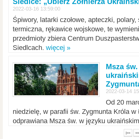
Siedlce: „Ubierz Żołnierza Ukraińs
2022-03-16 13:59:00
Śpiwory, latarki czołowe, apteczki, polary, 
termiczna, rękawice wojskowe, te wymieni
przedmioty zbiera Centrum Duszpasterst
Siedlcach.
więcej »
Msza św.
ukraiński
Zygmunta
2022-03-14 15
Od 20 mar
niedzielę, w parafii św. Zygmunta Króla w
odprawiana Msza św. w języku ukraiński
|<<
<<