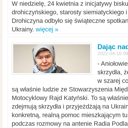
W niedzielę, 24 kwietnia z inicjatywy bisk
drohiczyńskiego, starosty siemiatyckiego i
Drohiczyna odbyło się świąteczne spotka
Ukrainy.
więcej »
Dając nad
2022-04-16 09
- Aniołowi
skrzydła, 
w szarej c
są właśnie ludzie ze Stowarzyszenia Mi
Motocyklowy Rajd Katyński. To są właśnie 
zdejmują skrzydła i przyjeżdżają na Ukrai
konkretną, realną pomoc mieszkającym tu
podczas rozmowy na antenie Radia Podlas