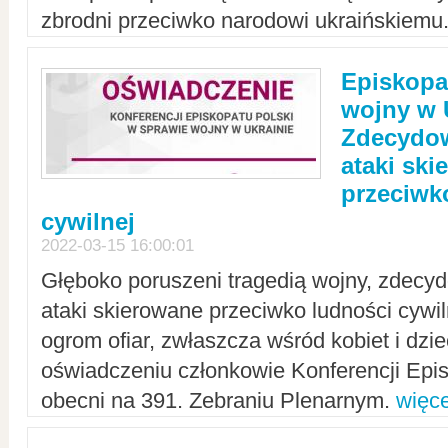
zbrodni przeciwko narodowi ukraińskiemu
Episkopa
wojny w 
Zdecydow
ataki sk
przeciwk
cywilnej
2022-03-15 16:00:01
Głęboko poruszeni tragedią wojny, zdecy
ataki skierowane przeciwko ludności cywi
ogrom ofiar, zwłaszcza wśród kobiet i dzie
oświadczeniu członkowie Konferencji Epis
obecni na 391. Zebraniu Plenarnym.
więce