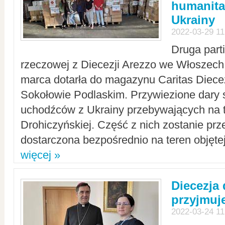
humanita
Ukrainy
2022-03-29 11
Druga part
rzeczowej z Diecezji Arezzo we Włoszech 
marca dotarła do magazynu Caritas Diecez
Sokołowie Podlaskim. Przywiezione dary 
uchodźców z Ukrainy przebywających na t
Drohiczyńskiej. Część z nich zostanie pr
dostarczona bezpośrednio na teren objęte
więcej »
Diecezja
przyjmuj
2022-03-24 11