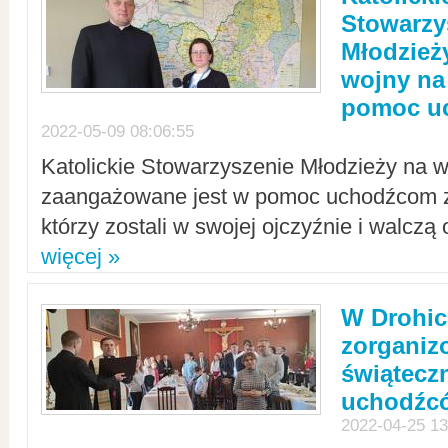
Stowarzy
Młodzież
wojny na 
pomoc u
2022-05-09 08:06:55
Katolickie Stowarzyszenie Młodzieży na w
zaangażowane jest w pomoc uchodźcom z 
którzy zostali w swojej ojczyźnie i walczą 
więcej »
W Drohic
zorgani
świątecz
uchodźc
2022-04-25 13