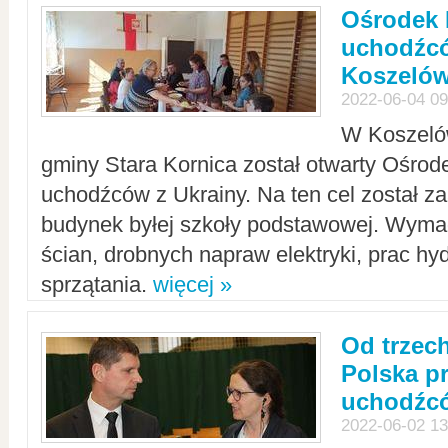
Ośrodek 
uchodźcó
Koszeló
2022-06-04 09
W Koszelów
gminy Stara Kornica został otwarty Ośro
uchodźców z Ukrainy. Na ten cel został 
budynek byłej szkoły podstawowej. Wyma
ścian, drobnych napraw elektryki, prac hy
sprzątania.
więcej »
Od trzec
Polska p
uchodźcó
2022-06-02 13