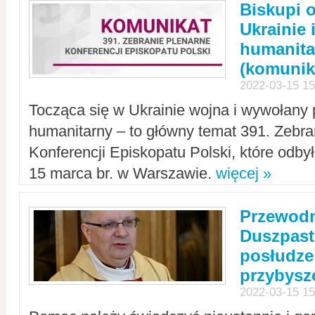
Biskupi 
Ukrainie 
humanit
(komunik
2022-03-15 15
Tocząca się w Ukrainie wojna i wywołany 
humanitarny – to główny temat 391. Zebr
Konferencji Episkopatu Polski, które odbył
15 marca br. w Warszawie.
więcej »
Przewodn
Duszpast
posłudze
przybys
2022-03-15 15