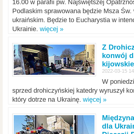
16.00 w parafii pw. Najświętszej Opatrzno
Podlaskim sprawowana będzie Msza Św. 
ukraińskim. Będzie to Eucharystia w intenc
Ukrainie.
więcej »
Z Drohic
konwój d
kijowskie
2022-03-15 14
W poniedzi
sprzed drohiczyńskiej katedry wyruszył k
który dotrze na Ukrainę.
więcej »
Międzyn
dla Ukra