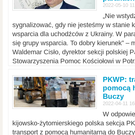
2022-05-10 11
„Nie wstyd
sygnalizować, gdy nie jesteśmy w stanie
wsparcia dla uchodźców z Ukrainy. W para
się grupy wsparcia. To dobry kierunek” – m
Waldemar Cisło, dyrektor sekcji polskiej 
Stowarzyszenia Pomoc Kościołowi w Potr
PKWP: tr
pomocą h
Buczy
2022-04-11 16
W odpowied
kijowsko-żytomierskiego polska sekcja 
transport z pomocą humanitarną do Buczy,