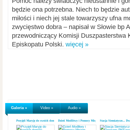
Pomoc należy świadczyć nieustannie i gorl
będzie ona potrzebna. Niech to będzie au
miłości i niech jej stale towarzyszy ufna m
zwycięstwo dobra – napisał w Słowie bp A
przewodniczący Komisji Duszpasterstwa K
Episkopatu Polski.
więcej »
Galeria »
Video »
Audio »
Przyjęli Maryję do swoich domów
Dzień Modlitwy i Pomocy Misjom
Stacja Siemiatycze... D