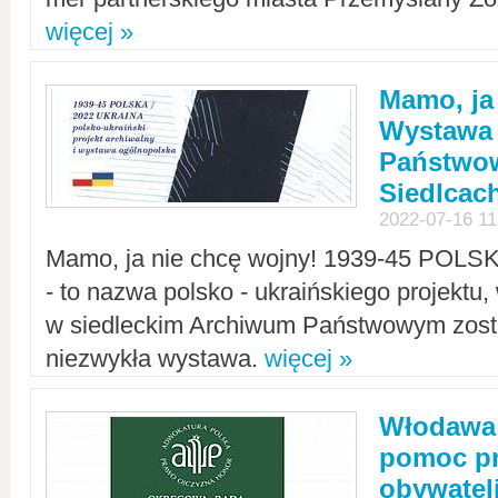
więcej »
Mamo, ja
Wystawa
Państwo
Siedlcac
2022-07-16 11
Mamo, ja nie chcę wojny! 1939-45 POLS
- to nazwa polsko - ukraińskiego projektu
w siedleckim Archiwum Państwowym zosta
niezwykła wystawa.
więcej »
Włodawa:
pomoc pr
obywatel