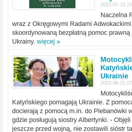
2022-07-13 15
Naczelna 
wraz z Okręgowymi Radami Adwokackimi 
skoordynowaną bezpłatną pomoc prawną d
Ukrainy.
więcej »
Motocykli
Katyński
Ukrainie
2022-06-21 07
Motocykliś
Katyńskiego pomagają Ukrainie. Z pomoc
docierają z pomocą m.in. do Plebanówki w
gdzie posługują siostry Albertynki. - Objęl
jeszcze przed wojną, nie zostawili sióstr 