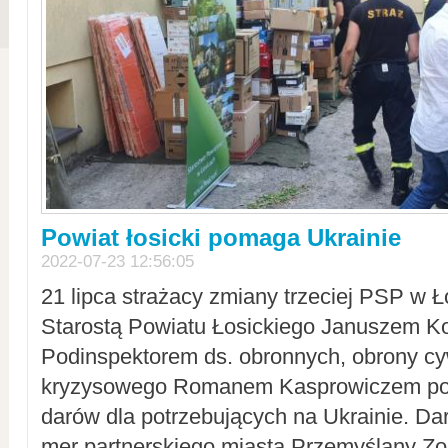
Powiat łosicki pomaga Ukrainie
2022-07-23 12:56:05
21 lipca strażacy zmiany trzeciej PSP w 
Starostą Powiatu Łosickiego Januszem Ko
Podinspektorem ds. obronnych, obrony cyw
kryzysowego Romanem Kasprowiczem po
darów dla potrzebujących na Ukrainie. Dar
mer partnerskiego miasta Przemyślany Zo