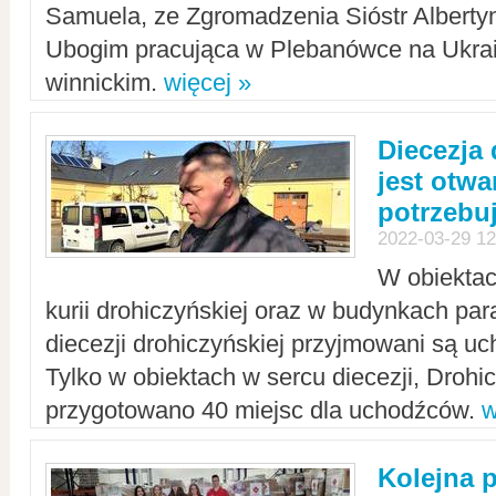
Samuela, ze Zgromadzenia Sióstr Alberty
Ubogim pracująca w Plebanówce na Ukrai
winnickim.
więcej »
Diecezja
jest otwa
potrzebu
2022-03-29 12
W obiektac
kurii drohiczyńskiej oraz w budynkach para
diecezji drohiczyńskiej przyjmowani są uc
Tylko w obiektach w sercu diecezji, Drohi
przygotowano 40 miejsc dla uchodźców.
w
Kolejna 