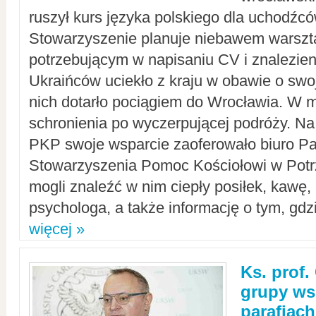
ruszył kurs języka polskiego dla uchodźcó
Stowarzyszenie planuje niebawem warszt
potrzebującym w napisaniu CV i znalezieni
Ukraińców uciekło z kraju w obawie o swoj
nich dotarło pociągiem do Wrocławia. W m
schronienia po wyczerpującej podróży. 
PKP swoje wsparcie zaoferowało biuro P
Stowarzyszenia Pomoc Kościołowi w Potr
mogli znaleźć w nim ciepły posiłek, kawę,
psychologa, a także informację o tym, gdzi
więcej »
Ks. prof.
grupy ws
parafiach