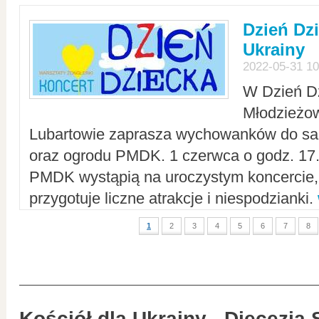
Dzień Dz
Ukrainy
2022-05-31 10
W Dzień D
Młodzieżo
Lubartowie zaprasza wychowanków do sal
oraz ogrodu PMDK. 1 czerwca o godz. 17.0
PMDK wystąpią na uroczystym koncercie
przygotuje liczne atrakcje i niespodzianki.
1
2
3
4
5
6
7
8
Kościół dla Ukrainy - Diecezja 