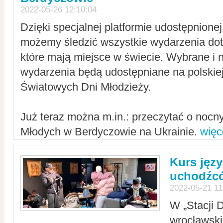
2022-05-26 12:10:04
Dzięki specjalnej platformie udostępnione
możemy śledzić wszystkie wydarzenia dot
które mają miejsce w świecie. Wybrane i 
wydarzenia będą udostępniane na polskiej
Światowych Dni Młodzieży.
Już teraz można m.in.: przeczytać o noc
Młodych w Berdyczowie na Ukrainie.
więc
Kurs języ
uchodźcó
2022-05-21 11
W „Stacji D
wrocławsk