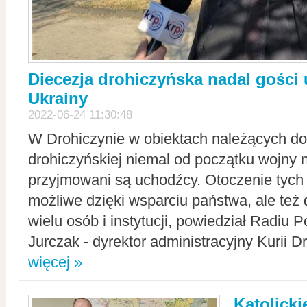
Diecezja drohiczyńska nadal gości
Ukrainy
2022-06-24 11:30:48
W Drohiczynie w obiektach należących do 
drohiczyńskiej niemal od początku wojny 
przyjmowani są uchodźcy. Otoczenie tych 
możliwe dzięki wsparciu państwa, ale też 
wielu osób i instytucji, powiedział Radiu P
Jurczak - dyrektor administracyjny Kurii D
więcej »
Katolicki