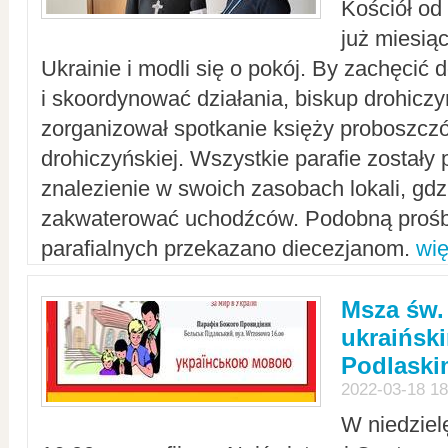
Kościół od
już miesią
Ukrainie i modli się o pokój. By zachęcić
i skoordynować działania, biskup drohicz
zorganizował spotkanie księży proboszczó
drohiczyńskiej. Wszystkie parafie zostały
znalezienie w swoich zasobach lokali, gd
zakwaterować uchodźców. Podobną prośb
parafialnych przekazano diecezjanom.
wię
Msza św.
ukraińsk
Podlaski
2022-03-18 18
W niedziel