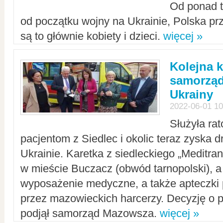
Od ponad tr
od początku wojny na Ukrainie, Polska p
są to głównie kobiety i dzieci.
więcej »
Kolejna k
samorząd
Ukrainy
2022-06-01 10
Służyła ra
pacjentom z Siedlec i okolic teraz zyska d
Ukrainie. Karetka z siedleckiego „Meditrans
w mieście Buczacz (obwód tarnopolski), a
wyposażenie medyczne, a także apteczki
przez mazowieckich harcerzy. Decyzję o 
podjął samorząd Mazowsza.
więcej »