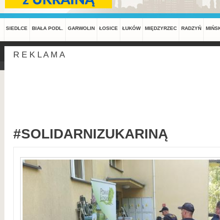
SIEDLCE
BIAŁA PODL.
GARWOLIN
ŁOSICE
ŁUKÓW
MIĘDZYRZEC
RADZYŃ
MIŃS
R E K L A M A
#SOLIDARNIZUKARINĄ