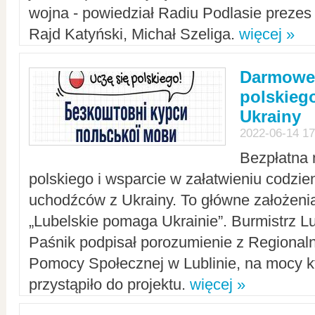
wojna - powiedział Radiu Podlasie preze
Rajd Katyński, Michał Szeliga.
więcej »
Darmowe 
polskiego
Ukrainy
2022-06-14 17
Bezpłatna 
polskiego i wsparcie w załatwieniu codzi
uchodźców z Ukrainy. To główne założenia
„Lubelskie pomaga Ukrainie”. Burmistrz L
Paśnik podpisał porozumienie z Regiona
Pomocy Społecznej w Lublinie, na mocy k
przystąpiło do projektu.
więcej »