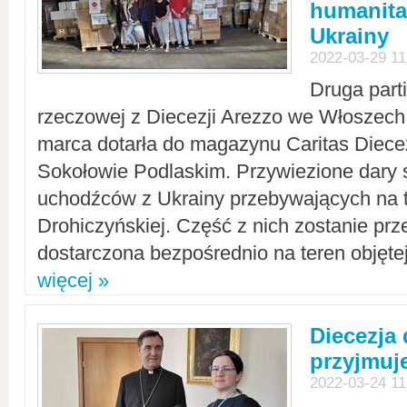
humanita
Ukrainy
2022-03-29 11
Druga part
rzeczowej z Diecezji Arezzo we Włoszech 
marca dotarła do magazynu Caritas Diecez
Sokołowie Podlaskim. Przywiezione dary 
uchodźców z Ukrainy przebywających na t
Drohiczyńskiej. Część z nich zostanie pr
dostarczona bezpośrednio na teren objęte
więcej »
Diecezja
przyjmuj
2022-03-24 11