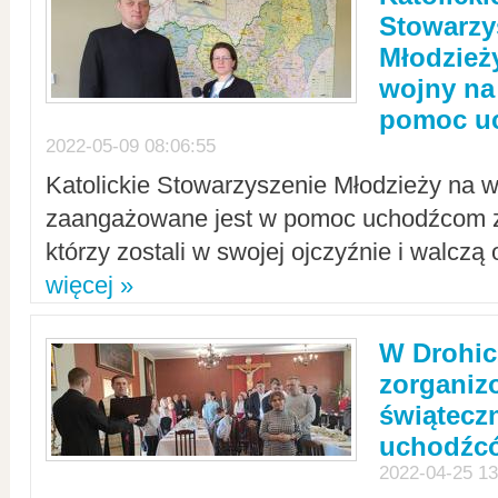
Stowarzy
Młodzież
wojny na 
pomoc u
2022-05-09 08:06:55
Katolickie Stowarzyszenie Młodzieży na w
zaangażowane jest w pomoc uchodźcom z 
którzy zostali w swojej ojczyźnie i walczą 
więcej »
W Drohic
zorgani
świątecz
uchodźc
2022-04-25 13