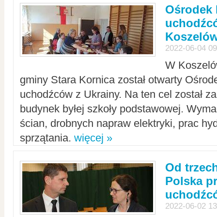
Ośrodek 
uchodźcó
Koszeló
2022-06-04 09
W Koszelów
gminy Stara Kornica został otwarty Ośro
uchodźców z Ukrainy. Na ten cel został 
budynek byłej szkoły podstawowej. Wyma
ścian, drobnych napraw elektryki, prac hy
sprzątania.
więcej »
Od trzec
Polska p
uchodźcó
2022-06-02 13