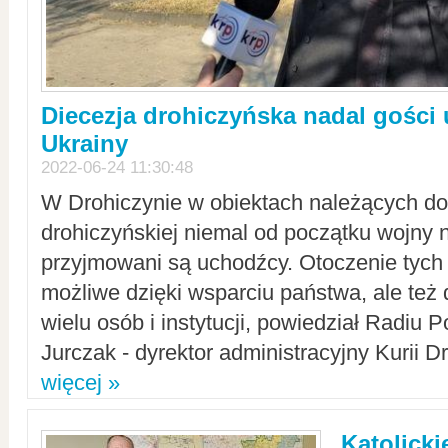
Diecezja drohiczyńska nadal gości
Ukrainy
2022-06-24 11:30:48
W Drohiczynie w obiektach należących do 
drohiczyńskiej niemal od początku wojny 
przyjmowani są uchodźcy. Otoczenie tych 
możliwe dzięki wsparciu państwa, ale też 
wielu osób i instytucji, powiedział Radiu P
Jurczak - dyrektor administracyjny Kurii D
więcej »
Katolicki