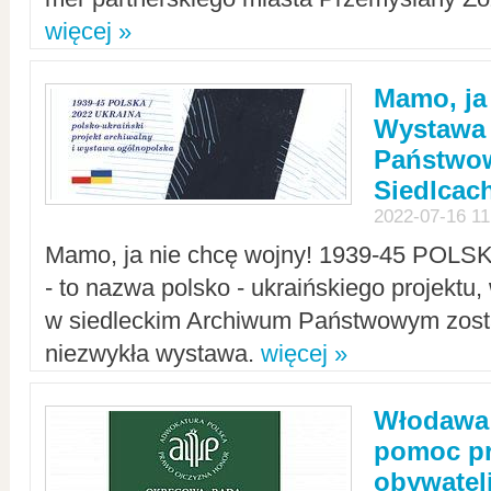
więcej »
Mamo, ja
Wystawa
Państwo
Siedlcac
2022-07-16 11
Mamo, ja nie chcę wojny! 1939-45 POLS
- to nazwa polsko - ukraińskiego projektu
w siedleckim Archiwum Państwowym zosta
niezwykła wystawa.
więcej »
Włodawa:
pomoc pr
obywatel