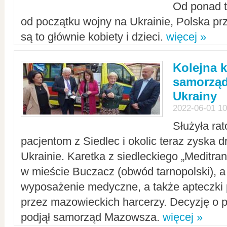
Od ponad tr
od początku wojny na Ukrainie, Polska p
są to głównie kobiety i dzieci.
więcej »
Kolejna k
samorząd
Ukrainy
2022-06-01 10
Służyła ra
pacjentom z Siedlec i okolic teraz zyska d
Ukrainie. Karetka z siedleckiego „Meditrans
w mieście Buczacz (obwód tarnopolski), a
wyposażenie medyczne, a także apteczki
przez mazowieckich harcerzy. Decyzję o 
podjął samorząd Mazowsza.
więcej »