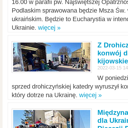
16.00 w parafii pw. Najświętszej Opatrzno
Podlaskim sprawowana będzie Msza Św. 
ukraińskim. Będzie to Eucharystia w intenc
Ukrainie.
więcej »
Z Drohic
konwój d
kijowskie
2022-03-15 14
W poniedzi
sprzed drohiczyńskiej katedry wyruszył k
który dotrze na Ukrainę.
więcej »
Międzyn
dla Ukra