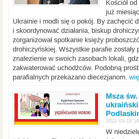
Kościół od
już miesią
Ukrainie i modli się o pokój. By zachęcić
i skoordynować działania, biskup drohicz
zorganizował spotkanie księży proboszczó
drohiczyńskiej. Wszystkie parafie zostały
znalezienie w swoich zasobach lokali, gd
zakwaterować uchodźców. Podobną prośb
parafialnych przekazano diecezjanom.
wię
Msza św.
ukraińsk
Podlaski
2022-03-18 18
W niedziel