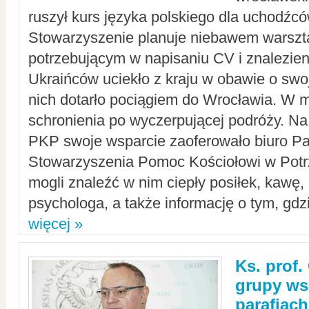
ruszył kurs języka polskiego dla uchodźcó
Stowarzyszenie planuje niebawem warszt
potrzebującym w napisaniu CV i znalezieni
Ukraińców uciekło z kraju w obawie o swoj
nich dotarło pociągiem do Wrocławia. W m
schronienia po wyczerpującej podróży. 
PKP swoje wsparcie zaoferowało biuro P
Stowarzyszenia Pomoc Kościołowi w Potr
mogli znaleźć w nim ciepły posiłek, kawę,
psychologa, a także informację o tym, gdzi
więcej »
Ks. prof.
grupy ws
parafiach