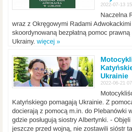
2022-07-13 15
Naczelna 
wraz z Okręgowymi Radami Adwokackimi 
skoordynowaną bezpłatną pomoc prawną d
Ukrainy.
więcej »
Motocykli
Katyński
Ukrainie
2022-06-21 07
Motocykliś
Katyńskiego pomagają Ukrainie. Z pomoc
docierają z pomocą m.in. do Plebanówki w
gdzie posługują siostry Albertynki. - Objęl
jeszcze przed wojną, nie zostawili sióstr 