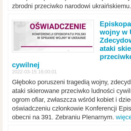
zbrodni przeciwko narodowi ukraińskiemu
Episkopa
wojny w 
Zdecydow
ataki sk
przeciwk
cywilnej
2022-03-15 16:00:01
Głęboko poruszeni tragedią wojny, zdecy
ataki skierowane przeciwko ludności cywi
ogrom ofiar, zwłaszcza wśród kobiet i dzie
oświadczeniu członkowie Konferencji Epis
obecni na 391. Zebraniu Plenarnym.
więce