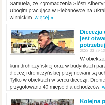
Samuela, ze Zgromadzenia Sióstr Alberty
Ubogim pracująca w Plebanówce na Ukrai
winnickim.
więcej »
Diecezja
jest otwa
potrzebu
2022-03-29 12
W obiektac
kurii drohiczyńskiej oraz w budynkach para
diecezji drohiczyńskiej przyjmowani są uc
Tylko w obiektach w sercu diecezji, Drohi
przygotowano 40 miejsc dla uchodźców.
w
Kolejna 