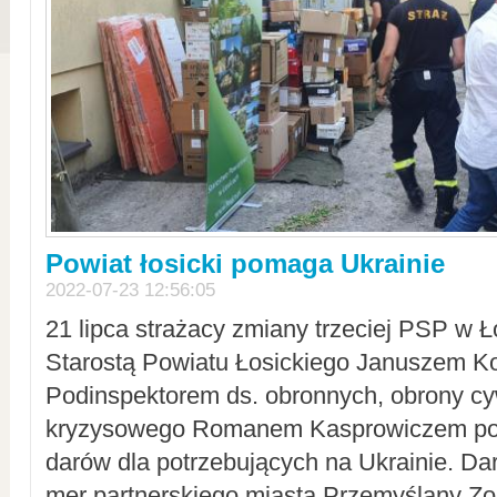
Powiat łosicki pomaga Ukrainie
2022-07-23 12:56:05
21 lipca strażacy zmiany trzeciej PSP w 
Starostą Powiatu Łosickiego Januszem Ko
Podinspektorem ds. obronnych, obrony cyw
kryzysowego Romanem Kasprowiczem po
darów dla potrzebujących na Ukrainie. Dar
mer partnerskiego miasta Przemyślany Zo