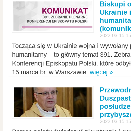
Biskupi 
Ukrainie 
humanit
(komunik
2022-03-15 15
Tocząca się w Ukrainie wojna i wywołany 
humanitarny – to główny temat 391. Zebr
Konferencji Episkopatu Polski, które odbył
15 marca br. w Warszawie.
więcej »
Przewodn
Duszpast
posłudze
przybys
2022-03-15 15