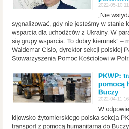
2022-05-10 11
„Nie wstyd
sygnalizować, gdy nie jesteśmy w stanie
wsparcia dla uchodźców z Ukrainy. W para
się grupy wsparcia. To dobry kierunek” – m
Waldemar Cisło, dyrektor sekcji polskiej 
Stowarzyszenia Pomoc Kościołowi w Potr
PKWP: tr
pomocą h
Buczy
2022-04-11 16
W odpowied
kijowsko-żytomierskiego polska sekcja 
transport z pomocą humanitarną do Buczy,