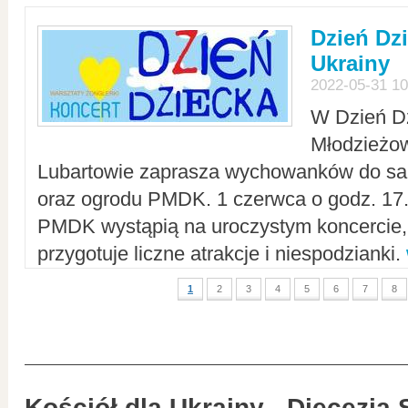
Dzień Dz
Ukrainy
2022-05-31 10
W Dzień D
Młodzieżo
Lubartowie zaprasza wychowanków do sal
oraz ogrodu PMDK. 1 czerwca o godz. 17.0
PMDK wystąpią na uroczystym koncercie
przygotuje liczne atrakcje i niespodzianki.
1
2
3
4
5
6
7
8
Kościół dla Ukrainy - Diecezja 