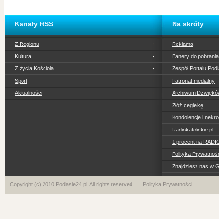
Kanały RSS
Na skróty
Z Regionu
Reklama
Kultura
Banery do pobrania
Z życia Kościoła
Zespół Portalu Podl
Sport
Patronat medialny
Aktualności
Archiwum Dzwiękó
Złóż cegiełkę
Kondolencje i nekro
Radiokatolickie.pl
1 procent na RADI
Polityka Prywatno
Znajdziesz nas w 
Copyright (c) 2010 Podlasie24.pl. All rights reserved
Polityka Prywatności