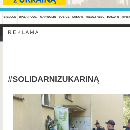
SIEDLCE
BIAŁA PODL.
GARWOLIN
ŁOSICE
ŁUKÓW
MIĘDZYRZEC
RADZYŃ
MIŃS
R E K L A M A
#SOLIDARNIZUKARINĄ