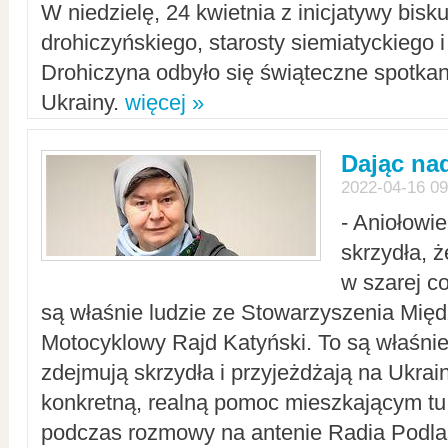
W niedzielę, 24 kwietnia z inicjatywy bisk
drohiczyńskiego, starosty siemiatyckiego i
Drohiczyna odbyło się świąteczne spotka
Ukrainy.
więcej »
Dając nad
2022-04-16 09
- Aniołowi
skrzydła, 
w szarej c
są właśnie ludzie ze Stowarzyszenia Mi
Motocyklowy Rajd Katyński. To są właśnie 
zdejmują skrzydła i przyjeżdżają na Ukrai
konkretną, realną pomoc mieszkającym tu
podczas rozmowy na antenie Radia Podlas