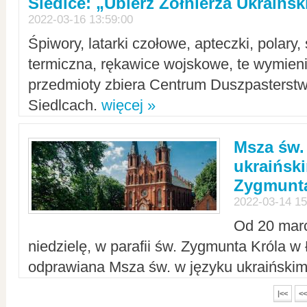
Siedlce: „Ubierz Żołnierza Ukraińs
2022-03-16 13:59:00
Śpiwory, latarki czołowe, apteczki, polary, 
termiczna, rękawice wojskowe, te wymieni
przedmioty zbiera Centrum Duszpasterst
Siedlcach.
więcej »
Msza św.
ukraiński
Zygmunta
2022-03-14 15
Od 20 mar
niedzielę, w parafii św. Zygmunta Króla w
odprawiana Msza św. w języku ukraiński
|<<
<<