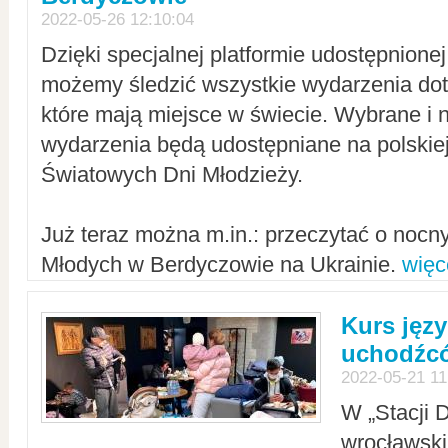
2022-05-26 12:10:04
Dzięki specjalnej platformie udostępnione
możemy śledzić wszystkie wydarzenia dot
które mają miejsce w świecie. Wybrane i 
wydarzenia będą udostępniane na polskiej
Światowych Dni Młodzieży.
Już teraz można m.in.: przeczytać o noc
Młodych w Berdyczowie na Ukrainie.
więc
Kurs języ
uchodźcó
2022-05-21 11
W „Stacji D
wrocławsk