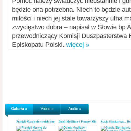
Pomoc należy świadczyć nieustannie i gorl
będzie ona potrzebna. Niech to będzie au
miłości i niech jej stale towarzyszy ufna m
zwycięstwo dobra – napisał w Słowie bp A
przewodniczący Komisji Duszpasterstwa K
Episkopatu Polski.
więcej »
Galeria »
Video »
Audio »
Przyjęli Maryję do swoich domów
Dzień Modlitwy i Pomocy Misjom
Stacja Siemiatycze... D