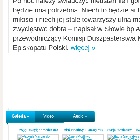
Pomoc należy świadczyć nieustannie i gorl
będzie ona potrzebna. Niech to będzie au
miłości i niech jej stale towarzyszy ufna m
zwycięstwo dobra – napisał w Słowie bp A
przewodniczący Komisji Duszpasterstwa K
Episkopatu Polski.
więcej »
Galeria »
Video »
Audio »
Przyjęli Maryję do swoich domów
Dzień Modlitwy i Pomocy Misjom
Stacja Siemiatycze... D