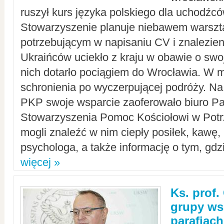
ruszył kurs języka polskiego dla uchodźcó
Stowarzyszenie planuje niebawem warszt
potrzebującym w napisaniu CV i znalezieni
Ukraińców uciekło z kraju w obawie o swoj
nich dotarło pociągiem do Wrocławia. W m
schronienia po wyczerpującej podróży. 
PKP swoje wsparcie zaoferowało biuro P
Stowarzyszenia Pomoc Kościołowi w Potr
mogli znaleźć w nim ciepły posiłek, kawę,
psychologa, a także informację o tym, gdzi
więcej »
Ks. prof.
grupy ws
parafiach