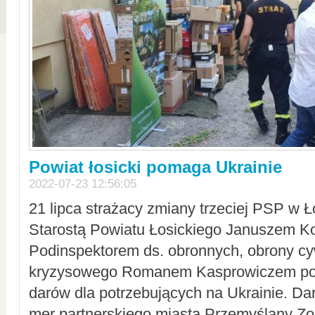
Powiat łosicki pomaga Ukrainie
2022-07-23 12:56:05
21 lipca strażacy zmiany trzeciej PSP w 
Starostą Powiatu Łosickiego Januszem Ko
Podinspektorem ds. obronnych, obrony cyw
kryzysowego Romanem Kasprowiczem po
darów dla potrzebujących na Ukrainie. Dar
mer partnerskiego miasta Przemyślany Zo