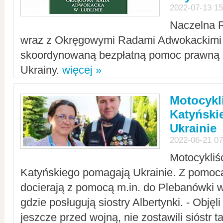
2022-07-13 15
Naczelna 
wraz z Okręgowymi Radami Adwokackimi 
skoordynowaną bezpłatną pomoc prawną d
Ukrainy.
więcej »
Motocykli
Katyński
Ukrainie
2022-06-21 07
Motocykliś
Katyńskiego pomagają Ukrainie. Z pomoc
docierają z pomocą m.in. do Plebanówki w
gdzie posługują siostry Albertynki. - Objęl
jeszcze przed wojną, nie zostawili sióstr 