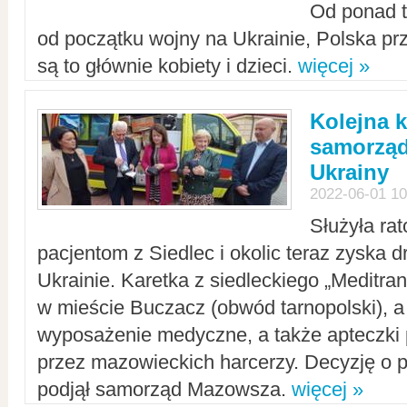
Od ponad tr
od początku wojny na Ukrainie, Polska p
są to głównie kobiety i dzieci.
więcej »
Kolejna k
samorząd
Ukrainy
2022-06-01 10
Służyła ra
pacjentom z Siedlec i okolic teraz zyska d
Ukrainie. Karetka z siedleckiego „Meditrans
w mieście Buczacz (obwód tarnopolski), a
wyposażenie medyczne, a także apteczki
przez mazowieckich harcerzy. Decyzję o 
podjął samorząd Mazowsza.
więcej »