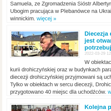
Samuela, ze Zgromadzenia Sióstr Alberty
Ubogim pracująca w Plebanówce na Ukrai
winnickim.
więcej »
Diecezja
jest otwa
potrzebu
2022-03-29 12
W obiektac
kurii drohiczyńskiej oraz w budynkach para
diecezji drohiczyńskiej przyjmowani są uc
Tylko w obiektach w sercu diecezji, Drohi
przygotowano 40 miejsc dla uchodźców.
w
Kolejna 