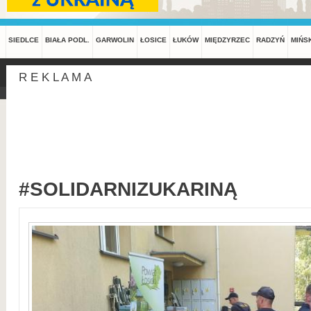
SIEDLCE
BIAŁA PODL.
GARWOLIN
ŁOSICE
ŁUKÓW
MIĘDZYRZEC
RADZYŃ
MIŃS
R E K L A M A
#SOLIDARNIZUKARINĄ