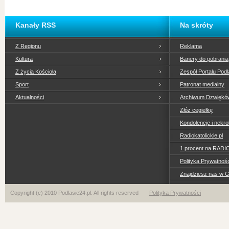
Kanały RSS
Na skróty
Z Regionu
Reklama
Kultura
Banery do pobrania
Z życia Kościoła
Zespół Portalu Podl
Sport
Patronat medialny
Aktualności
Archiwum Dzwiękó
Złóż cegiełkę
Kondolencje i nekro
Radiokatolickie.pl
1 procent na RADI
Polityka Prywatno
Znajdziesz nas w 
Copyright (c) 2010 Podlasie24.pl. All rights reserved
Polityka Prywatności