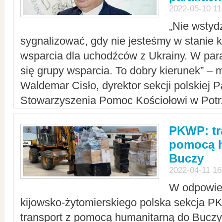
2022-05-10 11
„Nie wstyd
sygnalizować, gdy nie jesteśmy w stanie
wsparcia dla uchodźców z Ukrainy. W para
się grupy wsparcia. To dobry kierunek” – m
Waldemar Cisło, dyrektor sekcji polskiej 
Stowarzyszenia Pomoc Kościołowi w Potr
PKWP: tr
pomocą h
Buczy
2022-04-11 16
W odpowied
kijowsko-żytomierskiego polska sekcja 
transport z pomocą humanitarną do Buczy,