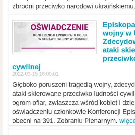
zbrodni przeciwko narodowi ukraińskiemu
Episkopa
wojny w 
Zdecydow
ataki sk
przeciwk
cywilnej
2022-03-15 16:00:01
Głęboko poruszeni tragedią wojny, zdecy
ataki skierowane przeciwko ludności cywi
ogrom ofiar, zwłaszcza wśród kobiet i dzie
oświadczeniu członkowie Konferencji Epis
obecni na 391. Zebraniu Plenarnym.
więce