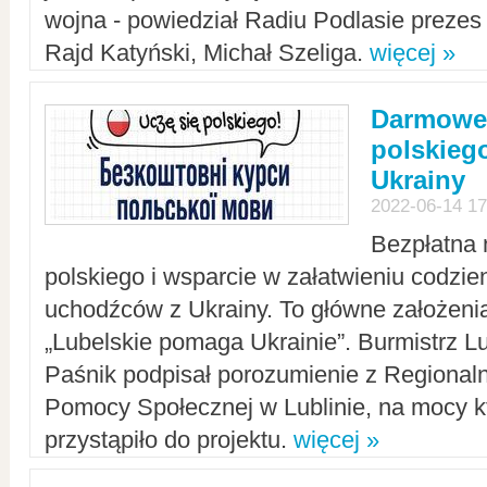
wojna - powiedział Radiu Podlasie preze
Rajd Katyński, Michał Szeliga.
więcej »
Darmowe 
polskiego
Ukrainy
2022-06-14 17
Bezpłatna 
polskiego i wsparcie w załatwieniu codzi
uchodźców z Ukrainy. To główne założenia
„Lubelskie pomaga Ukrainie”. Burmistrz L
Paśnik podpisał porozumienie z Regiona
Pomocy Społecznej w Lublinie, na mocy k
przystąpiło do projektu.
więcej »