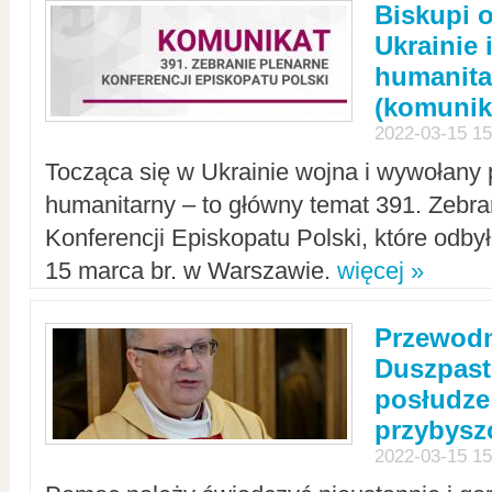
Biskupi 
Ukrainie 
humanit
(komunik
2022-03-15 15
Tocząca się w Ukrainie wojna i wywołany 
humanitarny – to główny temat 391. Zebr
Konferencji Episkopatu Polski, które odbył
15 marca br. w Warszawie.
więcej »
Przewodn
Duszpast
posłudze
przybys
2022-03-15 15