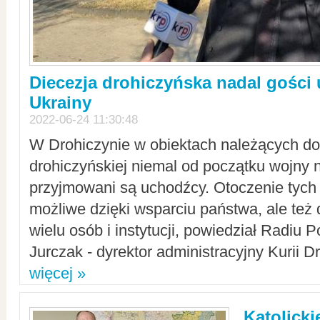
Diecezja drohiczyńska nadal gości
Ukrainy
2022-06-24 11:30:48
W Drohiczynie w obiektach należących do 
drohiczyńskiej niemal od początku wojny 
przyjmowani są uchodźcy. Otoczenie tych 
możliwe dzięki wsparciu państwa, ale też 
wielu osób i instytucji, powiedział Radiu P
Jurczak - dyrektor administracyjny Kurii D
więcej »
Katolicki