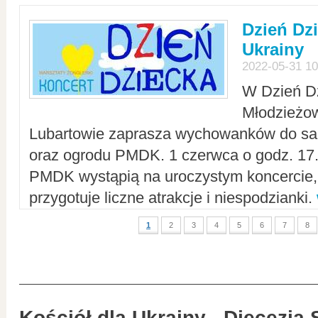
Dzień Dz
Ukrainy
2022-05-31 10
W Dzień D
Młodzieżo
Lubartowie zaprasza wychowanków do sal
oraz ogrodu PMDK. 1 czerwca o godz. 17.0
PMDK wystąpią na uroczystym koncercie
przygotuje liczne atrakcje i niespodzianki.
1
2
3
4
5
6
7
8
Kościół dla Ukrainy - Diecezja 