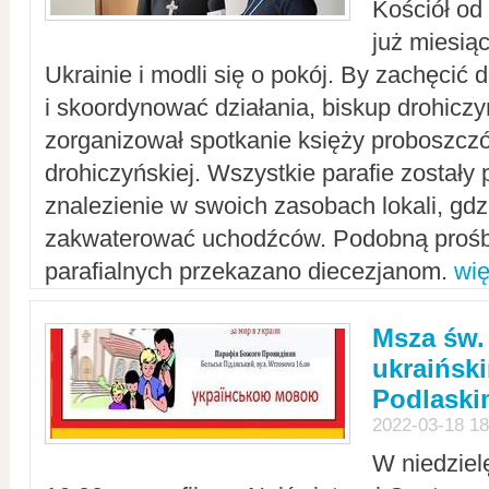
Kościół od
już miesią
Ukrainie i modli się o pokój. By zachęcić
i skoordynować działania, biskup drohicz
zorganizował spotkanie księży proboszczó
drohiczyńskiej. Wszystkie parafie zostały
znalezienie w swoich zasobach lokali, gd
zakwaterować uchodźców. Podobną prośb
parafialnych przekazano diecezjanom.
wię
Msza św.
ukraińsk
Podlaski
2022-03-18 18
W niedziel