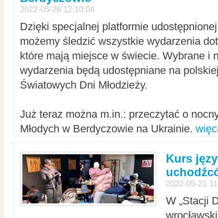
2022-05-26 12:10:04
Dzięki specjalnej platformie udostępnione
możemy śledzić wszystkie wydarzenia dot
które mają miejsce w świecie. Wybrane i 
wydarzenia będą udostępniane na polskiej
Światowych Dni Młodzieży.
Już teraz można m.in.: przeczytać o noc
Młodych w Berdyczowie na Ukrainie.
więc
Kurs języ
uchodźcó
2022-05-21 11
W „Stacji D
wrocławsk