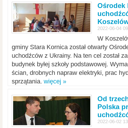
Ośrodek 
uchodźcó
Koszeló
2022-06-04 09
W Koszelów
gminy Stara Kornica został otwarty Ośro
uchodźców z Ukrainy. Na ten cel został 
budynek byłej szkoły podstawowej. Wyma
ścian, drobnych napraw elektryki, prac hy
sprzątania.
więcej »
Od trzec
Polska p
uchodźcó
2022-06-02 13