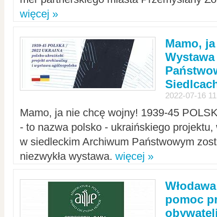
więcej »
Mamo, ja
Wystawa
Państwo
Siedlcac
2022-07-16 11
Mamo, ja nie chcę wojny! 1939-45 POLS
- to nazwa polsko - ukraińskiego projektu
w siedleckim Archiwum Państwowym zosta
niezwykła wystawa.
więcej »
Włodawa:
pomoc pr
obywatel