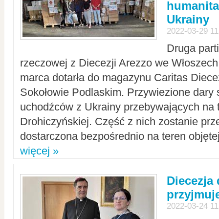
humanita
Ukrainy
2022-03-29 11
Druga part
rzeczowej z Diecezji Arezzo we Włoszech 
marca dotarła do magazynu Caritas Diecez
Sokołowie Podlaskim. Przywiezione dary 
uchodźców z Ukrainy przebywających na t
Drohiczyńskiej. Część z nich zostanie pr
dostarczona bezpośrednio na teren objęte
więcej »
Diecezja
przyjmuj
2022-03-24 11