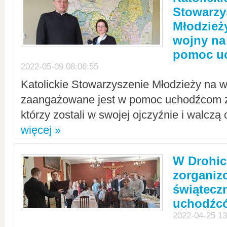
Stowarzy
Młodzież
wojny na 
pomoc u
2022-05-09 08:06:55
Katolickie Stowarzyszenie Młodzieży na w
zaangażowane jest w pomoc uchodźcom z 
którzy zostali w swojej ojczyźnie i walczą 
więcej »
W Drohic
zorgani
świątecz
uchodźc
2022-04-25 13