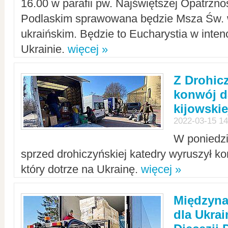
16.00 w parafii pw. Najświętszej Opatrzno
Podlaskim sprawowana będzie Msza Św. 
ukraińskim. Będzie to Eucharystia w intenc
Ukrainie.
więcej »
Z Drohic
konwój d
kijowskie
2022-03-15 14
W poniedzi
sprzed drohiczyńskiej katedry wyruszył k
który dotrze na Ukrainę.
więcej »
Międzyn
dla Ukra