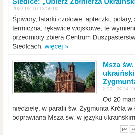
Siedlce: „Ubierz Żołnierza Ukraińs
2022-03-16 13:59:00
Śpiwory, latarki czołowe, apteczki, polary, 
termiczna, rękawice wojskowe, te wymieni
przedmioty zbiera Centrum Duszpasterst
Siedlcach.
więcej »
Msza św.
ukraiński
Zygmunta
2022-03-14 15
Od 20 mar
niedzielę, w parafii św. Zygmunta Króla w
odprawiana Msza św. w języku ukraiński
|<<
<<