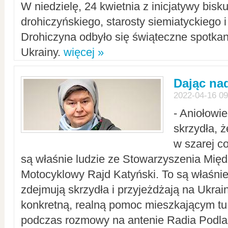
W niedzielę, 24 kwietnia z inicjatywy bisk
drohiczyńskiego, starosty siemiatyckiego i
Drohiczyna odbyło się świąteczne spotka
Ukrainy.
więcej »
Dając nad
2022-04-16 09
- Aniołowi
skrzydła, 
w szarej c
są właśnie ludzie ze Stowarzyszenia Mi
Motocyklowy Rajd Katyński. To są właśnie 
zdejmują skrzydła i przyjeżdżają na Ukrai
konkretną, realną pomoc mieszkającym tu
podczas rozmowy na antenie Radia Podlas