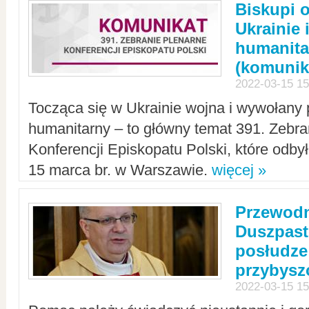
Biskupi 
Ukrainie 
humanit
(komunik
2022-03-15 15
Tocząca się w Ukrainie wojna i wywołany 
humanitarny – to główny temat 391. Zebr
Konferencji Episkopatu Polski, które odbył
15 marca br. w Warszawie.
więcej »
Przewodn
Duszpast
posłudze
przybys
2022-03-15 15