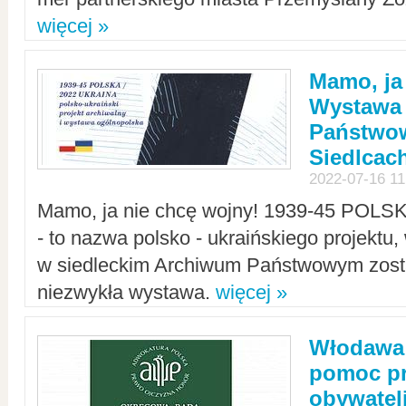
więcej »
Mamo, ja
Wystawa
Państwo
Siedlcac
2022-07-16 11
Mamo, ja nie chcę wojny! 1939-45 POLS
- to nazwa polsko - ukraińskiego projektu
w siedleckim Archiwum Państwowym zosta
niezwykła wystawa.
więcej »
Włodawa:
pomoc pr
obywatel