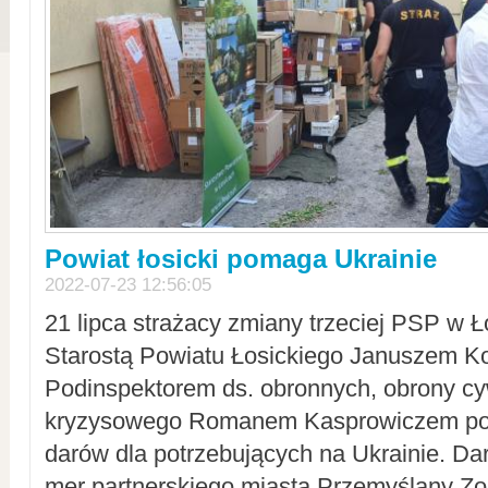
Powiat łosicki pomaga Ukrainie
2022-07-23 12:56:05
21 lipca strażacy zmiany trzeciej PSP w 
Starostą Powiatu Łosickiego Januszem Ko
Podinspektorem ds. obronnych, obrony cyw
kryzysowego Romanem Kasprowiczem po
darów dla potrzebujących na Ukrainie. Dar
mer partnerskiego miasta Przemyślany Zo