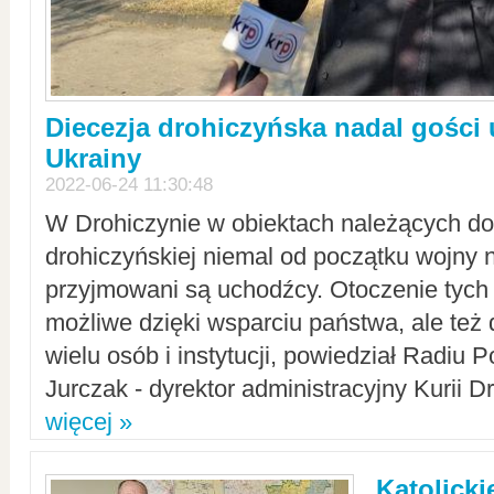
Diecezja drohiczyńska nadal gości
Ukrainy
2022-06-24 11:30:48
W Drohiczynie w obiektach należących do 
drohiczyńskiej niemal od początku wojny 
przyjmowani są uchodźcy. Otoczenie tych 
możliwe dzięki wsparciu państwa, ale też 
wielu osób i instytucji, powiedział Radiu P
Jurczak - dyrektor administracyjny Kurii D
więcej »
Katolicki