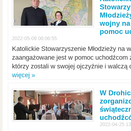
Stowarzy
Młodzież
wojny na 
pomoc u
2022-05-09 08:06:55
Katolickie Stowarzyszenie Młodzieży na w
zaangażowane jest w pomoc uchodźcom z 
którzy zostali w swojej ojczyźnie i walczą 
więcej »
W Drohic
zorgani
świątecz
uchodźc
2022-04-25 13