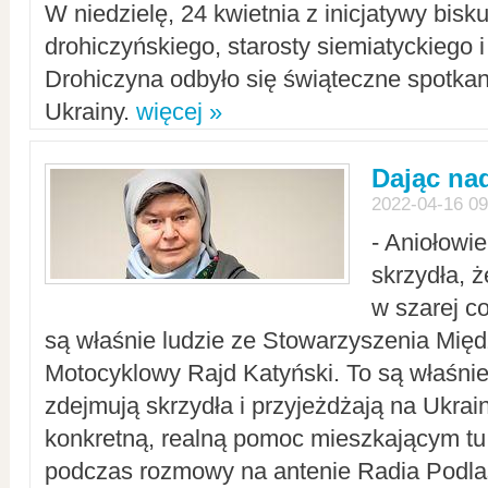
W niedzielę, 24 kwietnia z inicjatywy bisk
drohiczyńskiego, starosty siemiatyckiego i
Drohiczyna odbyło się świąteczne spotka
Ukrainy.
więcej »
Dając nad
2022-04-16 09
- Aniołowi
skrzydła, 
w szarej c
są właśnie ludzie ze Stowarzyszenia Mi
Motocyklowy Rajd Katyński. To są właśnie 
zdejmują skrzydła i przyjeżdżają na Ukrai
konkretną, realną pomoc mieszkającym tu
podczas rozmowy na antenie Radia Podlas