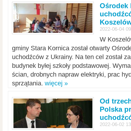
Ośrodek 
uchodźcó
Koszeló
2022-06-04 09
W Koszelów
gminy Stara Kornica został otwarty Ośro
uchodźców z Ukrainy. Na ten cel został 
budynek byłej szkoły podstawowej. Wyma
ścian, drobnych napraw elektryki, prac hy
sprzątania.
więcej »
Od trzec
Polska p
uchodźcó
2022-06-02 13