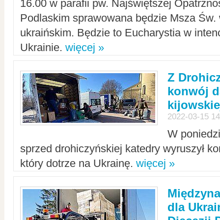
16.00 w parafii pw. Najświętszej Opatrzno
Podlaskim sprawowana będzie Msza Św. 
ukraińskim. Będzie to Eucharystia w intenc
Ukrainie.
więcej »
Z Drohic
konwój d
kijowskie
2022-03-15 14
W poniedzi
sprzed drohiczyńskiej katedry wyruszył k
który dotrze na Ukrainę.
więcej »
Międzyn
dla Ukra