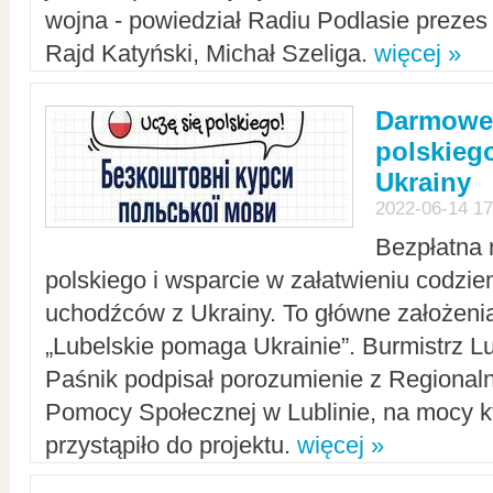
wojna - powiedział Radiu Podlasie preze
Rajd Katyński, Michał Szeliga.
więcej »
Darmowe 
polskiego
Ukrainy
2022-06-14 17
Bezpłatna 
polskiego i wsparcie w załatwieniu codzi
uchodźców z Ukrainy. To główne założenia
„Lubelskie pomaga Ukrainie”. Burmistrz L
Paśnik podpisał porozumienie z Regiona
Pomocy Społecznej w Lublinie, na mocy k
przystąpiło do projektu.
więcej »