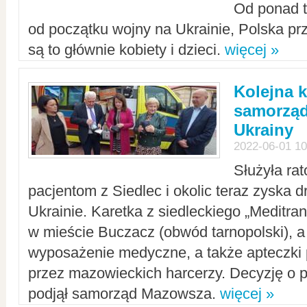
Od ponad tr
od początku wojny na Ukrainie, Polska p
są to głównie kobiety i dzieci.
więcej »
Kolejna k
samorząd
Ukrainy
2022-06-01 10
Służyła ra
pacjentom z Siedlec i okolic teraz zyska d
Ukrainie. Karetka z siedleckiego „Meditrans
w mieście Buczacz (obwód tarnopolski), a
wyposażenie medyczne, a także apteczki
przez mazowieckich harcerzy. Decyzję o 
podjął samorząd Mazowsza.
więcej »