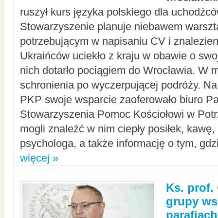
ruszył kurs języka polskiego dla uchodźcó
Stowarzyszenie planuje niebawem warszt
potrzebującym w napisaniu CV i znalezieni
Ukraińców uciekło z kraju w obawie o swoj
nich dotarło pociągiem do Wrocławia. W m
schronienia po wyczerpującej podróży. 
PKP swoje wsparcie zaoferowało biuro P
Stowarzyszenia Pomoc Kościołowi w Potr
mogli znaleźć w nim ciepły posiłek, kawę,
psychologa, a także informację o tym, gdzi
więcej »
Ks. prof.
grupy ws
parafiach