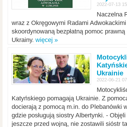
2022-07-13 15
Naczelna 
wraz z Okręgowymi Radami Adwokackimi 
skoordynowaną bezpłatną pomoc prawną d
Ukrainy.
więcej »
Motocykli
Katyński
Ukrainie
2022-06-21 07
Motocykliś
Katyńskiego pomagają Ukrainie. Z pomoc
docierają z pomocą m.in. do Plebanówki w
gdzie posługują siostry Albertynki. - Objęl
jeszcze przed wojną, nie zostawili sióstr 