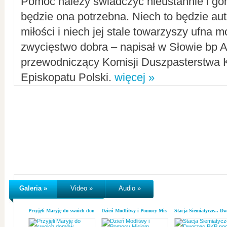
Pomoc należy świadczyć nieustannie i gorl
będzie ona potrzebna. Niech to będzie au
miłości i niech jej stale towarzyszy ufna m
zwycięstwo dobra – napisał w Słowie bp A
przewodniczący Komisji Duszpasterstwa K
Episkopatu Polski.
więcej »
Galeria »
Video »
Audio »
Przyjęli Maryję do swoich domów
Dzień Modlitwy i Pomocy Misjom
Stacja Siemiatycze... D