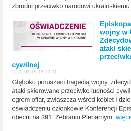
zbrodni przeciwko narodowi ukraińskiemu
Episkopa
wojny w 
Zdecydow
ataki sk
przeciwk
cywilnej
2022-03-15 16:00:01
Głęboko poruszeni tragedią wojny, zdecy
ataki skierowane przeciwko ludności cywi
ogrom ofiar, zwłaszcza wśród kobiet i dzie
oświadczeniu członkowie Konferencji Epis
obecni na 391. Zebraniu Plenarnym.
więce