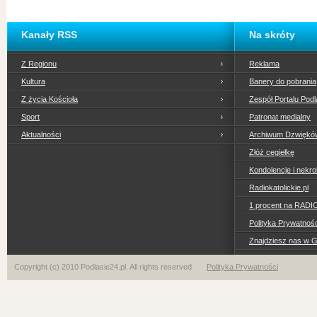
Kanały RSS
Na skróty
Z Regionu
Reklama
Kultura
Banery do pobrania
Z życia Kościoła
Zespół Portalu Podl
Sport
Patronat medialny
Aktualności
Archiwum Dzwiękó
Złóż cegiełkę
Kondolencje i nekro
Radiokatolickie.pl
1 procent na RADI
Polityka Prywatno
Znajdziesz nas w 
Copyright (c) 2010 Podlasie24.pl. All rights reserved
Polityka Prywatności