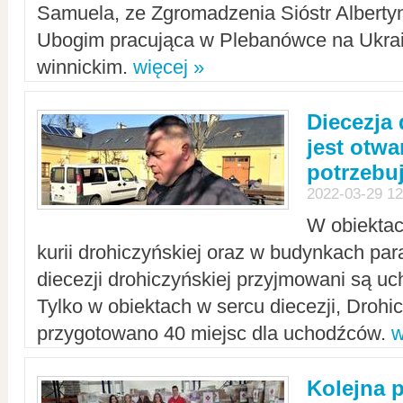
Samuela, ze Zgromadzenia Sióstr Alberty
Ubogim pracująca w Plebanówce na Ukrai
winnickim.
więcej »
Diecezja
jest otwa
potrzebu
2022-03-29 12
W obiektac
kurii drohiczyńskiej oraz w budynkach para
diecezji drohiczyńskiej przyjmowani są uc
Tylko w obiektach w sercu diecezji, Drohi
przygotowano 40 miejsc dla uchodźców.
w
Kolejna 