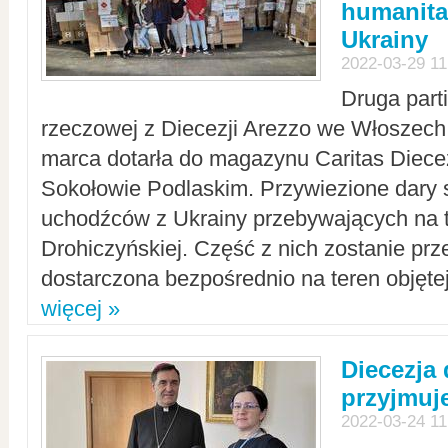
humanita
Ukrainy
2022-03-29 11
Druga part
rzeczowej z Diecezji Arezzo we Włoszech 
marca dotarła do magazynu Caritas Diecez
Sokołowie Podlaskim. Przywiezione dary 
uchodźców z Ukrainy przebywających na t
Drohiczyńskiej. Część z nich zostanie pr
dostarczona bezpośrednio na teren objęte
więcej »
Diecezja
przyjmuj
2022-03-24 11