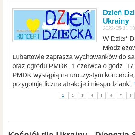
Dzień Dz
Ukrainy
2022-05-31 10
W Dzień D
Młodzieżo
Lubartowie zaprasza wychowanków do sal
oraz ogrodu PMDK. 1 czerwca o godz. 17.0
PMDK wystąpią na uroczystym koncercie
przygotuje liczne atrakcje i niespodzianki.
1
2
3
4
5
6
7
8
Kościół dla Ukrainy - Diecezja 