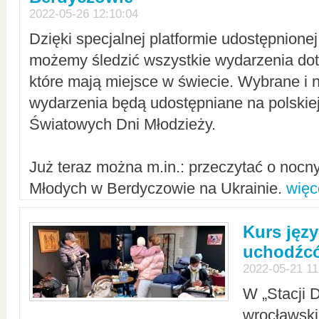
2022-05-26 12:10:04
Dzięki specjalnej platformie udostępnione
możemy śledzić wszystkie wydarzenia dot
które mają miejsce w świecie. Wybrane i 
wydarzenia będą udostępniane na polskiej
Światowych Dni Młodzieży.
Już teraz można m.in.: przeczytać o noc
Młodych w Berdyczowie na Ukrainie.
więc
Kurs języ
uchodźcó
2022-05-21 11
W „Stacji D
wrocławsk