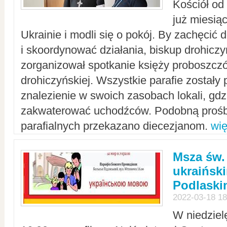
Kościół od
już miesią
Ukrainie i modli się o pokój. By zachęcić
i skoordynować działania, biskup drohicz
zorganizował spotkanie księży proboszczó
drohiczyńskiej. Wszystkie parafie zostały
znalezienie w swoich zasobach lokali, gd
zakwaterować uchodźców. Podobną prośb
parafialnych przekazano diecezjanom.
wię
Msza św.
ukraińsk
Podlaski
2022-03-18 18
W niedziel