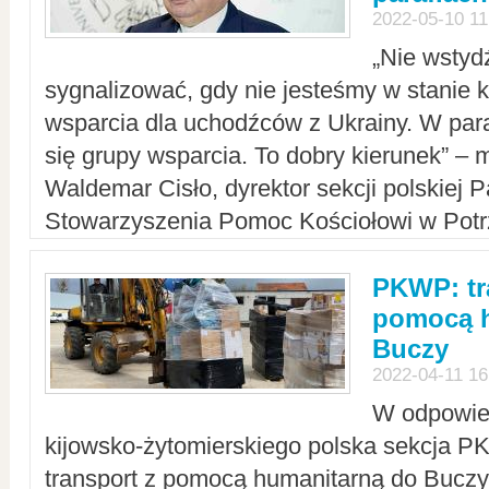
2022-05-10 11
„Nie wstyd
sygnalizować, gdy nie jesteśmy w stanie
wsparcia dla uchodźców z Ukrainy. W para
się grupy wsparcia. To dobry kierunek” – m
Waldemar Cisło, dyrektor sekcji polskiej 
Stowarzyszenia Pomoc Kościołowi w Potr
PKWP: tr
pomocą h
Buczy
2022-04-11 16
W odpowied
kijowsko-żytomierskiego polska sekcja 
transport z pomocą humanitarną do Buczy,