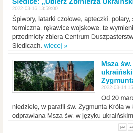
Siedlce: „Ubierz Żołnierza Ukraińs
2022-03-16 13:59:00
Śpiwory, latarki czołowe, apteczki, polary, 
termiczna, rękawice wojskowe, te wymieni
przedmioty zbiera Centrum Duszpasterst
Siedlcach.
więcej »
Msza św.
ukraiński
Zygmunta
2022-03-14 15
Od 20 mar
niedzielę, w parafii św. Zygmunta Króla w
odprawiana Msza św. w języku ukraiński
|<<
<<