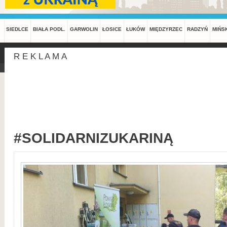
SIEDLCE
BIAŁA PODL.
GARWOLIN
ŁOSICE
ŁUKÓW
MIĘDZYRZEC
RADZYŃ
MIŃS
R E K L A M A
#SOLIDARNIZUKARINĄ