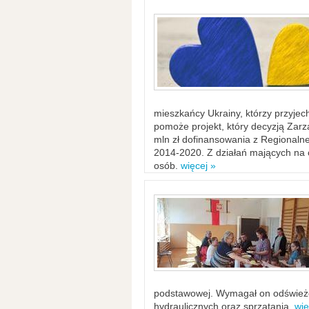
mieszkańcy Ukrainy, którzy przyje
pomoże projekt, który decyzją Za
mln zł dofinansowania z Regiona
2014-2020. Z działań mających na ce
osób.
więcej »
podstawowej. Wymagał on odświeżen
hydraulicznych oraz sprzątania.
wię