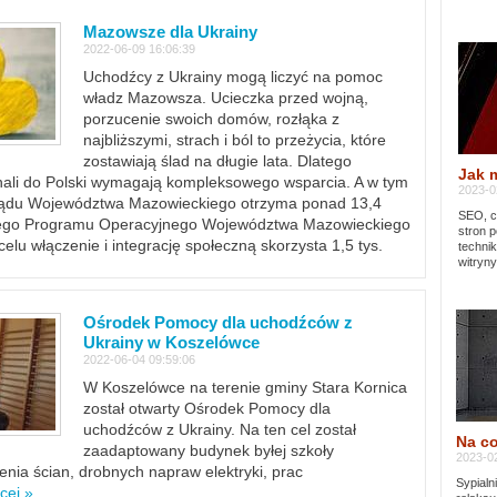
Mazowsze dla Ukrainy
2022-06-09 16:06:39
Uchodźcy z Ukrainy mogą liczyć na pomoc
władz Mazowsza. Ucieczka przed wojną,
porzucenie swoich domów, rozłąka z
najbliższymi, strach i ból to przeżycia, które
zostawiają ślad na długie lata. Dlatego
Jak 
chali do Polski wymagają kompleksowego wsparcia. A w tym
2023-02
rządu Województwa Mazowieckiego otrzyma ponad 13,4
SEO, cz
lnego Programu Operacyjnego Województwa Mazowieckiego
stron p
lu włączenie i integrację społeczną skorzysta 1,5 tys.
techni
witryny
Ośrodek Pomocy dla uchodźców z
Ukrainy w Koszelówce
2022-06-04 09:59:06
W Koszelówce na terenie gminy Stara Kornica
został otwarty Ośrodek Pomocy dla
uchodźców z Ukrainy. Na ten cel został
Na co
zaadaptowany budynek byłej szkoły
2023-02
ia ścian, drobnych napraw elektryki, prac
Sypialn
cej »