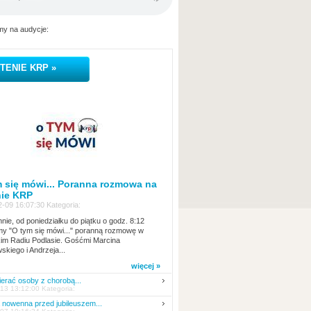
y na audycje:
TENIE KRP »
 się mówi... Poranna rozmowa na
nie KRP
-09 16:07:30 Kategoria:
nie, od poniedziałku do piątku o godz. 8:12
y "O tym się mówi..." poranną rozmowę w
kim Radiu Podlasie. Gośćmi Marcina
skiego i Andrzeja...
więcej »
erać osoby z chorobą...
13 13:12:00 Kategoria:
nowenna przed jubileuszem...