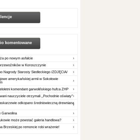
lencje
nio komentowane
ża po nowym asfalcie
 przewoźników w Koroszczynie
o Nagrody Starosty Siedleckiego /ZDJĘCIA/
owe amerykańskiej armii w Sokołowie
im
eloletni komendant garwolińskiego hufca ZHP
ani nauczyciele otrzymali ,,Pochodnie oświaty’’
askarzewie odkopano średniowieczną drewnianą
e Garwolina
ukowie może powstać galeria handlowa?
na Brzeskiej po remoncie robi wrażenie!