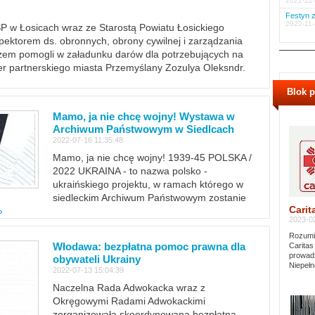
2022-12-
Festyn z
2022-11-
PSP w Łosicach wraz ze Starostą Powiatu Łosickiego
ektorem ds. obronnych, obrony cywilnej i zarządzania
m pomogli w załadunku darów dla potrzebujących na
er partnerskiego miasta Przemyślany Zozulya Oleksndr.
Blok 
Mamo, ja nie chcę wojny! Wystawa w
Archiwum Państwowym w Siedlcach
2022-07-16 11:35:48
Mamo, ja nie chcę wojny! 1939-45 POLSKA /
2022 UKRAINA - to nazwa polsko -
ukraińskiego projektu, w ramach którego w
siedleckim Archiwum Państwowym zostanie
Carit
»
2023-02
Rozumie
Włodawa: bezpłatna pomoc prawna dla
Caritas
prowadz
obywateli Ukrainy
Niepełn
2022-07-13 15:04:39
Naczelna Rada Adwokacka wraz z
Okręgowymi Radami Adwokackimi
zorganizowała skoordynowaną bezpłatną