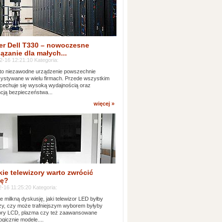
er Dell T330 – nowoczesne
ązanie dla małych...
2-16 12:21:10 Kategoria:
to niezawodne urządzenie powszechnie
ystywane w wielu firmach. Przede wszystkim
 cechuje się wysoką wydajnością oraz
cją bezpieczeństwa...
więcej »
kie telewizory warto zwrócić
ę?
-16 11:25:20 Kategoria:
e milkną dyskusję, jaki telewizor LED byłby
zy, czy może trafniejszym wyborem byłyby
zory LCD, plazma czy też zaawansowane
ogicznie modele....