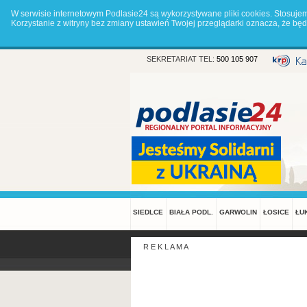
W serwisie internetowym Podlasie24 są wykorzystywane pliki cookies. Stosuje
Korzystanie z witryny bez zmiany ustawień Twojej przeglądarki oznacza, że 
SEKRETARIAT TEL:
500 105 907
SIEDLCE
BIAŁA PODL.
GARWOLIN
ŁOSICE
ŁU
R E K L A M A