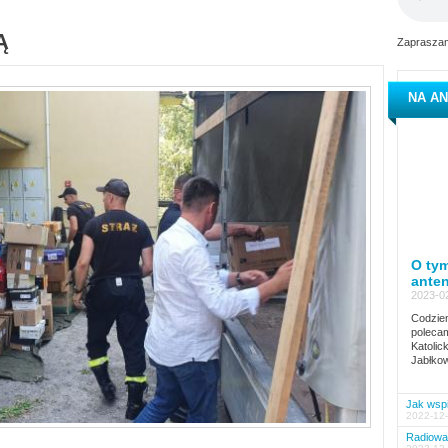
Ą
Zapraszam
NA AN
O tym
ante
2023-02
Codzien
polecam
Katolic
Jabłkow
Jak wspi
2022-12-
Radiowa 