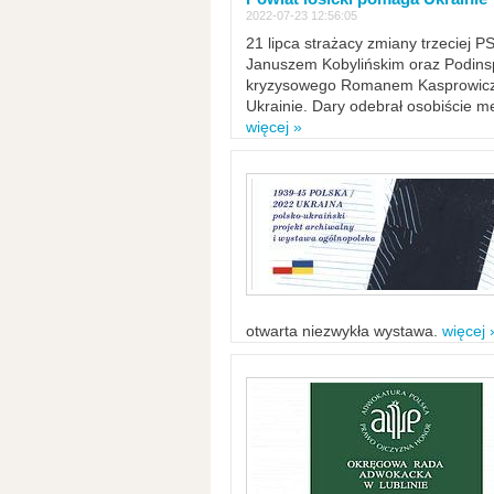
2022-07-23 12:56:05
21 lipca strażacy zmiany trzeciej 
Januszem Kobylińskim oraz Podinsp
kryzysowego Romanem Kasprowicze
Ukrainie. Dary odebrał osobiście m
więcej »
otwarta niezwykła wystawa.
więcej 