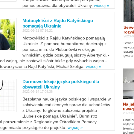
pomoc prawną dla obywateli Ukrainy.
więcej »
Motocykliści z Rajdu Katyńskiego
pomagają Ukrainie
Serw
2022-06-21 07:16:22
rozwi
2023-0
Motocykliści z Rajdu Katyńskiego pomagają
Sewer 
Ukrainie. Z pomocą humanitarną docierają z
wykorz
pomocą m.in. do Plebanówki w okręgu
sprzęt
winnickim, gdzie posługują siostry Albertynki. -
gwaran
ed wojną, nie zostawili sióstr także gdy wybuchła wojna -
towarzyszenia Rajd Katyński, Michał Szeliga.
więcej »
Darmowe lekcje języka polskiego dla
obywateli Ukrainy
2022-06-14 17:08:38
Bezpłatna nauka języka polskiego i wsparcie w
Na ja
załatwieniu codziennych spraw dla uchodźców
uwag
z Ukrainy. To główne założenia projektu
2023-02
„Lubelskie pomaga Ukrainie”. Burmistrz
Choć ni
sał porozumienie z Regionalnym Ośrodkiem Pomocy
najleps
ego miasto przystąpiło do projektu.
więcej »
telewi
technol