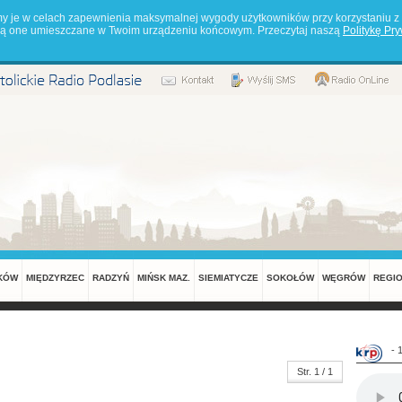
my je w celach zapewnienia maksymalnej wygody użytkowników przy korzystaniu z 
będą one umieszczane w Twoim urządzeniu końcowym. Przeczytaj naszą
Politykę Pr
KÓW
MIĘDZYRZEC
RADZYŃ
MIŃSK MAZ.
SIEMIATYCZE
SOKOŁÓW
WĘGRÓW
REGI
- 
Str. 1 / 1