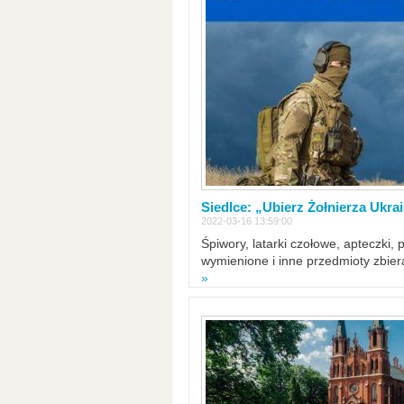
Siedlce: „Ubierz Żołnierza Ukra
2022-03-16 13:59:00
Śpiwory, latarki czołowe, apteczki, 
wymienione i inne przedmioty zbie
»