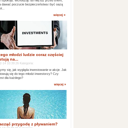
 i spokoju. Wchodząc do niej tuż przed snem,
 dawać poczucie bezpieczeństwa i być oazą
t...
więcej »
ego młodzi ludzie coraz częściej
tują na...
2-14 10:39:26 Kategoria:
ymy się, jak wygląda inwestowanie w akcje. Jak
towują się do tego młodzi inwestorzy? Czy
jest dla każdego?
więcej »
acząć przygodę z pływaniem?