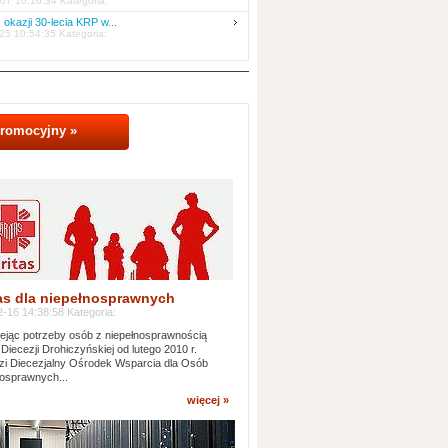
07 10:16:34 Kategoria:
 okazji 30-lecia KRP w...
25 10:54:35 Kategoria:
promocyjny »
as dla niepełnosprawnych
-16 14:38:58 Kategoria:
jąc potrzeby osób z niepełnosprawnością
 Diecezji Drohiczyńskiej od lutego 2010 r.
i Diecezjalny Ośrodek Wsparcia dla Osób
osprawnych...
więcej »