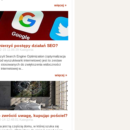
więcej »
mierzyć postępy działań SEO?
-15 11:06:39 Kategoria:
yli Search Engine Optimization (optymalizacja
od wyszukiwarki internetowe) jest to zestaw
k stosowanych do zwiększenia widoczności
 internetowej w...
więcej »
 zwrócić uwagę, kupując pościel?
-14 12:48:01 Kategoria:
ia jest tą częścią domu, w której szuka się