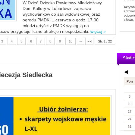
2023-02
W Dzień Dziecka Powiatowy Młodzieżowy
Aktywno
Dom Kultury w Lubartowie zaprasza
zdrowia
wychowanków do sali widowiskowej oraz
odpowie
ogrodu PMDK. 1 czerwca o godz. 17.00
siłowe, 
młodzi artyści z PMDK wystąpią na
ców przygotuje liczne atrakcje i niespodzianki.
więcej »
3
4
5
6
7
8
9
10
>>
>>|
Str. 1 / 22
Siedlc
iecezja Siedlecka
Pon
3
10
17
24
31