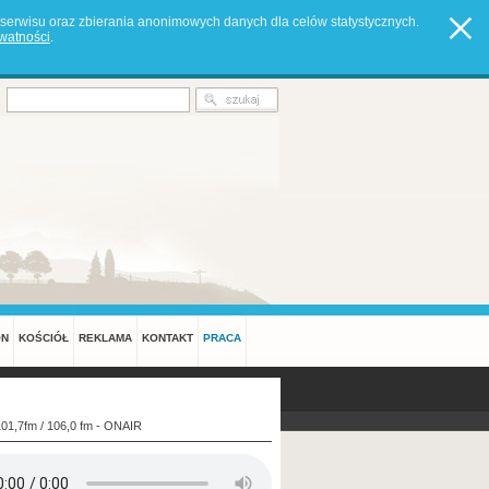
serwisu oraz zbierania anonimowych danych dla celów statystycznych.
ywatności
.
ON
KOŚCIÓŁ
REKLAMA
KONTAKT
PRACA
101,7fm / 106,0 fm - ONAIR