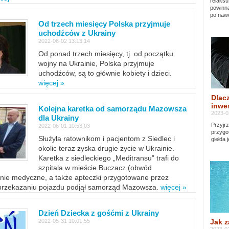
relaksu
powinna
po nawe
Od trzech miesięcy Polska przyjmuje
uchodźców z Ukrainy
2022-06-02 13:13:14
Od ponad trzech miesięcy, tj. od początku
wojny na Ukrainie, Polska przyjmuje
uchodźców, są to głównie kobiety i dzieci.
więcej »
Dlacz
inwes
Kolejna karetka od samorządu Mazowsza
2023-0
dla Ukrainy
Przyjrz
2022-06-01 10:53:03
przygo
Służyła ratownikom i pacjentom z Siedlec i
giełda 
okolic teraz zyska drugie życie w Ukrainie.
Karetka z siedleckiego „Meditransu” trafi do
szpitala w mieście Buczacz (obwód
enie medyczne, a także apteczki przygotowane przez
 przekazaniu pojazdu podjął samorząd Mazowsza.
więcej »
Dzień Dziecka z gośćmi z Ukrainy
Jak z
2022-05-31 10:01:55