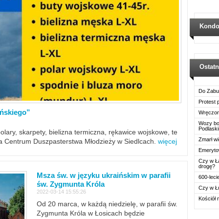
Kondo
Ostat
Do Zabu
Protest
ińskiego”
Wręczon
Wozy boj
Podlask
polary, skarpety, bielizna termiczna, rękawice wojskowe, te
Zmarł wi
ra Centrum Duszpasterstwa Młodzieży w Siedlcach.
więcej
Emerytow
Czy w Ł
drogę?
Msza św. w języku ukraińskim w parafii
600-leci
św. Zygmunta Króla
Czy w Ł
2022-03-14 15:55:26
Kościół 
Od 20 marca, w każdą niedzielę, w parafii św.
Zygmunta Króla w Łosicach będzie