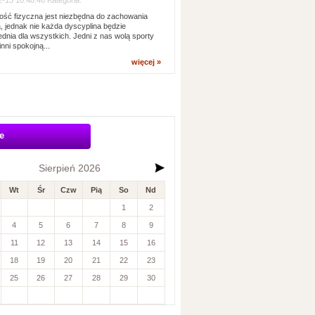
-13 10:48:46 Kategoria:
ść fizyczna jest niezbędna do zachowania
, jednak nie każda dyscyplina będzie
dnia dla wszystkich. Jedni z nas wolą sporty
inni spokojną...
więcej »
e
Sierpień 2026
Wt
Śr
Czw
Pią
So
Nd
1
2
4
5
6
7
8
9
11
12
13
14
15
16
18
19
20
21
22
23
25
26
27
28
29
30