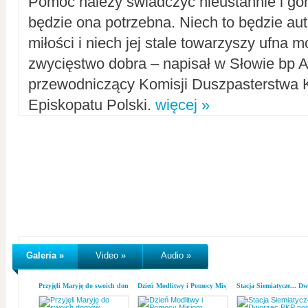
Pomoc należy świadczyć nieustannie i gorl
będzie ona potrzebna. Niech to będzie au
miłości i niech jej stale towarzyszy ufna m
zwycięstwo dobra – napisał w Słowie bp A
przewodniczący Komisji Duszpasterstwa K
Episkopatu Polski.
więcej »
Galeria »
Video »
Audio »
Przyjęli Maryję do swoich domów
Dzień Modlitwy i Pomocy Misjom
Stacja Siemiatycze... D