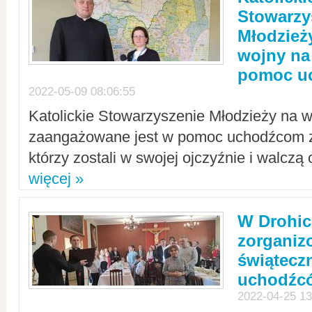
Stowarzy
Młodzież
wojny na 
pomoc u
2022-05-09 08:06:55
Katolickie Stowarzyszenie Młodzieży na w
zaangażowane jest w pomoc uchodźcom z 
którzy zostali w swojej ojczyźnie i walczą 
więcej »
W Drohic
zorgani
świątecz
uchodźc
2022-04-25 13