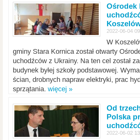
Ośrodek 
uchodźcó
Koszeló
2022-06-04 09
W Koszelów
gminy Stara Kornica został otwarty Ośro
uchodźców z Ukrainy. Na ten cel został 
budynek byłej szkoły podstawowej. Wyma
ścian, drobnych napraw elektryki, prac hy
sprzątania.
więcej »
Od trzec
Polska p
uchodźcó
2022-06-02 13