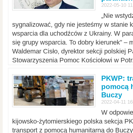
2022-05-10 11
„Nie wstyd
sygnalizować, gdy nie jesteśmy w stanie
wsparcia dla uchodźców z Ukrainy. W para
się grupy wsparcia. To dobry kierunek” – m
Waldemar Cisło, dyrektor sekcji polskiej 
Stowarzyszenia Pomoc Kościołowi w Potr
PKWP: tr
pomocą h
Buczy
2022-04-11 16
W odpowied
kijowsko-żytomierskiego polska sekcja 
transport z pomocą humanitarną do Buczy,