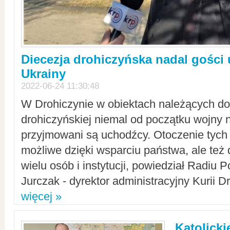
Diecezja drohiczyńska nadal gości
Ukrainy
2022-06-24 11:30:48
W Drohiczynie w obiektach należących do 
drohiczyńskiej niemal od początku wojny 
przyjmowani są uchodźcy. Otoczenie tych 
możliwe dzięki wsparciu państwa, ale też 
wielu osób i instytucji, powiedział Radiu P
Jurczak - dyrektor administracyjny Kurii D
więcej »
Katolicki