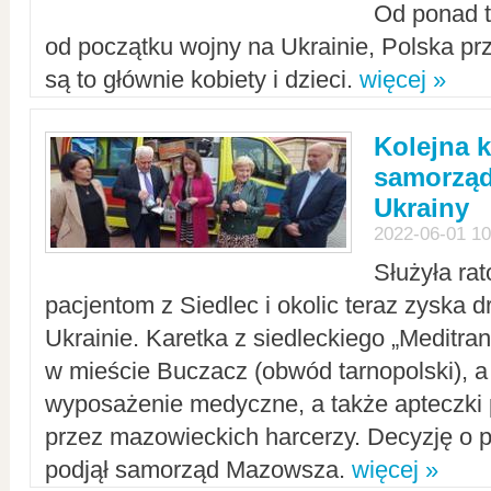
Od ponad tr
od początku wojny na Ukrainie, Polska p
są to głównie kobiety i dzieci.
więcej »
Kolejna k
samorząd
Ukrainy
2022-06-01 10
Służyła ra
pacjentom z Siedlec i okolic teraz zyska d
Ukrainie. Karetka z siedleckiego „Meditrans
w mieście Buczacz (obwód tarnopolski), a
wyposażenie medyczne, a także apteczki
przez mazowieckich harcerzy. Decyzję o 
podjął samorząd Mazowsza.
więcej »