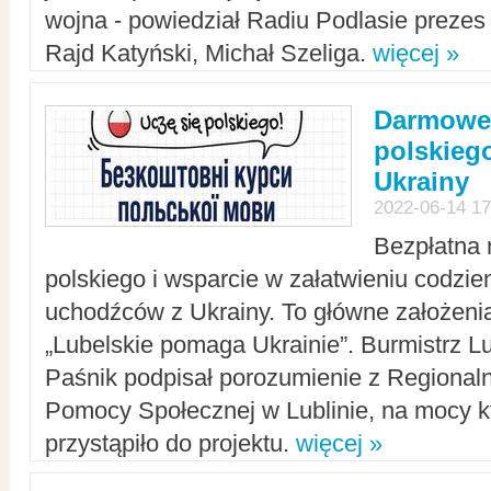
wojna - powiedział Radiu Podlasie preze
Rajd Katyński, Michał Szeliga.
więcej »
Darmowe 
polskiego
Ukrainy
2022-06-14 17
Bezpłatna 
polskiego i wsparcie w załatwieniu codzi
uchodźców z Ukrainy. To główne założenia
„Lubelskie pomaga Ukrainie”. Burmistrz L
Paśnik podpisał porozumienie z Regiona
Pomocy Społecznej w Lublinie, na mocy k
przystąpiło do projektu.
więcej »