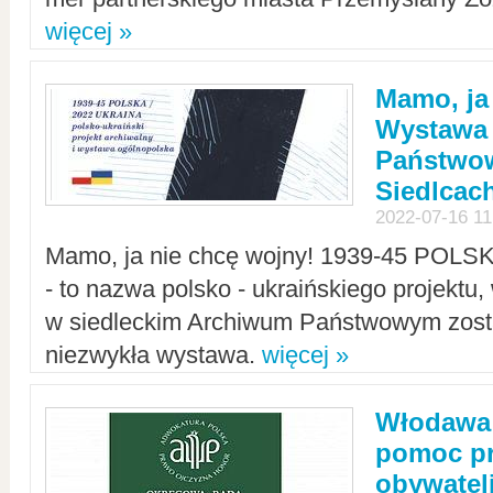
więcej »
Mamo, ja
Wystawa
Państwo
Siedlcac
2022-07-16 11
Mamo, ja nie chcę wojny! 1939-45 POLS
- to nazwa polsko - ukraińskiego projektu
w siedleckim Archiwum Państwowym zosta
niezwykła wystawa.
więcej »
Włodawa:
pomoc pr
obywatel