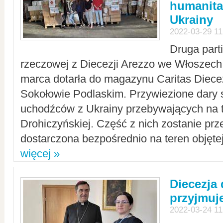
humanita
Ukrainy
2022-03-29 11
Druga part
rzeczowej z Diecezji Arezzo we Włoszech 
marca dotarła do magazynu Caritas Diecez
Sokołowie Podlaskim. Przywiezione dary 
uchodźców z Ukrainy przebywających na t
Drohiczyńskiej. Część z nich zostanie pr
dostarczona bezpośrednio na teren objęte
więcej »
Diecezja
przyjmuj
2022-03-24 11