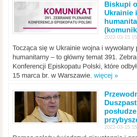
Biskupi 
Ukrainie 
humanit
(komunik
2022-03-15 15
Tocząca się w Ukrainie wojna i wywołany 
humanitarny – to główny temat 391. Zebr
Konferencji Episkopatu Polski, które odbył
15 marca br. w Warszawie.
więcej »
Przewodn
Duszpast
posłudze
przybys
2022-03-15 15