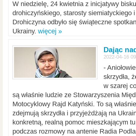
W niedzielę, 24 kwietnia z inicjatywy bisk
drohiczyńskiego, starosty siemiatyckiego i
Drohiczyna odbyło się świąteczne spotka
Ukrainy.
więcej »
Dając nad
2022-04-16 09
- Aniołowi
skrzydła, 
w szarej c
są właśnie ludzie ze Stowarzyszenia Mi
Motocyklowy Rajd Katyński. To są właśnie 
zdejmują skrzydła i przyjeżdżają na Ukrai
konkretną, realną pomoc mieszkającym tu
podczas rozmowy na antenie Radia Podlas