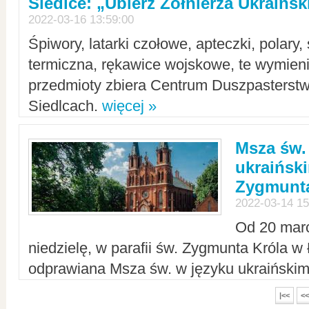
Siedlce: „Ubierz Żołnierza Ukraińs
2022-03-16 13:59:00
Śpiwory, latarki czołowe, apteczki, polary, 
termiczna, rękawice wojskowe, te wymieni
przedmioty zbiera Centrum Duszpasterst
Siedlcach.
więcej »
Msza św.
ukraiński
Zygmunta
2022-03-14 15
Od 20 mar
niedzielę, w parafii św. Zygmunta Króla w
odprawiana Msza św. w języku ukraiński
|<<
<<