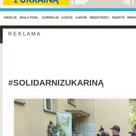
SIEDLCE
BIAŁA PODL.
GARWOLIN
ŁOSICE
ŁUKÓW
MIĘDZYRZEC
RADZYŃ
MIŃS
R E K L A M A
#SOLIDARNIZUKARINĄ