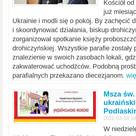
Kościół od
już miesią
Ukrainie i modli się o pokój. By zachęcić
i skoordynować działania, biskup drohicz
zorganizował spotkanie księży proboszczó
drohiczyńskiej. Wszystkie parafie zostały
znalezienie w swoich zasobach lokali, gd
zakwaterować uchodźców. Podobną prośb
parafialnych przekazano diecezjanom.
wię
Msza św.
ukraińsk
Podlaski
2022-03-18 18
W niedziel