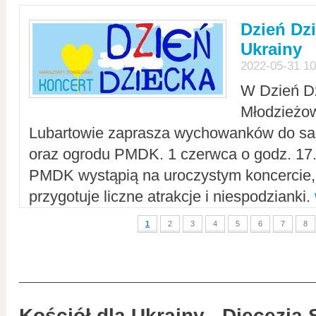
Dzień Dz
Ukrainy
2022-05-31 10
W Dzień D
Młodzieżo
Lubartowie zaprasza wychowanków do sal
oraz ogrodu PMDK. 1 czerwca o godz. 17.0
PMDK wystąpią na uroczystym koncercie
przygotuje liczne atrakcje i niespodzianki.
1
2
3
4
5
6
7
8
Kościół dla Ukrainy - Diecezja 