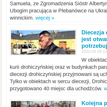
Samuela, ze Zgromadzenia Sióstr Alberty
Ubogim pracująca w Plebanówce na Ukrai
winnickim.
więcej »
Diecezja
jest otwa
potrzebu
2022-03-29 12
W obiektac
kurii drohiczyńskiej oraz w budynkach para
diecezji drohiczyńskiej przyjmowani są uc
Tylko w obiektach w sercu diecezji, Drohi
przygotowano 40 miejsc dla uchodźców.
w
Kolejna 