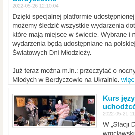
2022-05-26 12:10:04
Dzięki specjalnej platformie udostępnione
możemy śledzić wszystkie wydarzenia dot
które mają miejsce w świecie. Wybrane i 
wydarzenia będą udostępniane na polskiej
Światowych Dni Młodzieży.
Już teraz można m.in.: przeczytać o noc
Młodych w Berdyczowie na Ukrainie.
więc
Kurs języ
uchodźcó
2022-05-21 11
W „Stacji D
wrocławsk