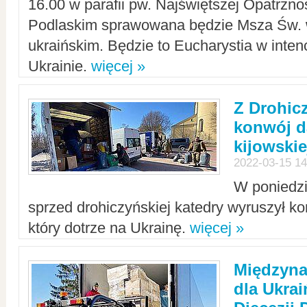
16.00 w parafii pw. Najświętszej Opatrzno
Podlaskim sprawowana będzie Msza Św. 
ukraińskim. Będzie to Eucharystia w intenc
Ukrainie.
więcej »
Z Drohic
konwój d
kijowskie
2022-03-15 14
W poniedzi
sprzed drohiczyńskiej katedry wyruszył k
który dotrze na Ukrainę.
więcej »
Międzyn
dla Ukra