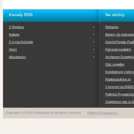
Kanały RSS
Na skróty
Z Regionu
Reklama
Kultura
Banery do pobrania
Z życia Kościoła
Zespół Portalu Podl
Sport
Patronat medialny
Aktualności
Archiwum Dzwiękó
Złóż cegiełkę
Kondolencje i nekro
Radiokatolickie.pl
1 procent na RADI
Polityka Prywatno
Znajdziesz nas w 
Copyright (c) 2010 Podlasie24.pl. All rights reserved
Polityka Prywatności