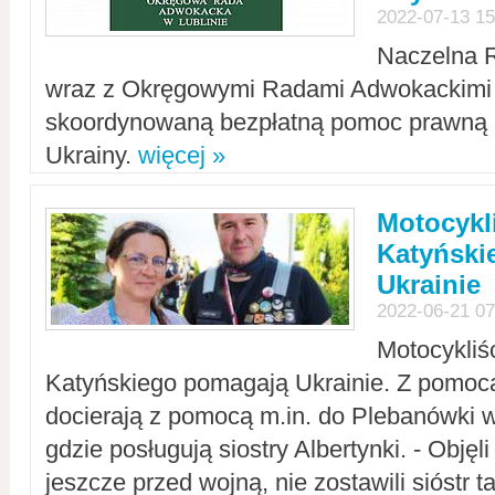
2022-07-13 15
Naczelna 
wraz z Okręgowymi Radami Adwokackimi 
skoordynowaną bezpłatną pomoc prawną d
Ukrainy.
więcej »
Motocykli
Katyński
Ukrainie
2022-06-21 07
Motocykliś
Katyńskiego pomagają Ukrainie. Z pomoc
docierają z pomocą m.in. do Plebanówki w
gdzie posługują siostry Albertynki. - Objęl
jeszcze przed wojną, nie zostawili sióstr 