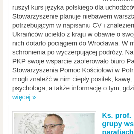
ruszył kurs języka polskiego dla uchodźcó
Stowarzyszenie planuje niebawem warszt
potrzebującym w napisaniu CV i znalezieni
Ukraińców uciekło z kraju w obawie o swoj
nich dotarło pociągiem do Wrocławia. W m
schronienia po wyczerpującej podróży. 
PKP swoje wsparcie zaoferowało biuro P
Stowarzyszenia Pomoc Kościołowi w Potr
mogli znaleźć w nim ciepły posiłek, kawę,
psychologa, a także informację o tym, gdzi
więcej »
Ks. prof.
grupy ws
parafiach