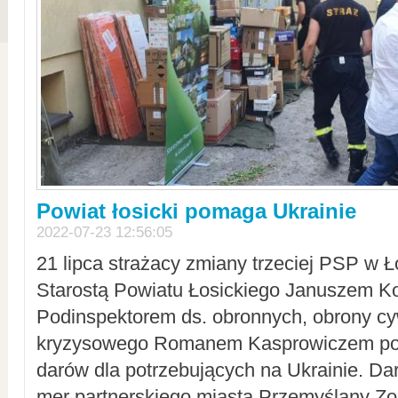
Powiat łosicki pomaga Ukrainie
2022-07-23 12:56:05
21 lipca strażacy zmiany trzeciej PSP w 
Starostą Powiatu Łosickiego Januszem Ko
Podinspektorem ds. obronnych, obrony cyw
kryzysowego Romanem Kasprowiczem po
darów dla potrzebujących na Ukrainie. Dar
mer partnerskiego miasta Przemyślany Zo