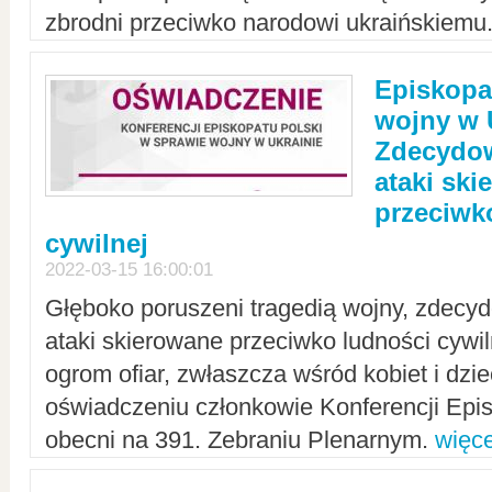
zbrodni przeciwko narodowi ukraińskiemu
Episkopa
wojny w 
Zdecydow
ataki sk
przeciwk
cywilnej
2022-03-15 16:00:01
Głęboko poruszeni tragedią wojny, zdecy
ataki skierowane przeciwko ludności cywi
ogrom ofiar, zwłaszcza wśród kobiet i dzie
oświadczeniu członkowie Konferencji Epis
obecni na 391. Zebraniu Plenarnym.
więce