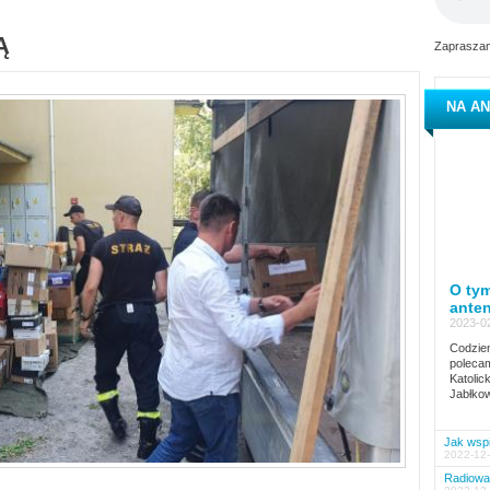
Ą
Zapraszam
NA AN
O tym
ante
2023-02
Codzien
polecam
Katolic
Jabłkow
Jak wspi
2022-12-
Radiowa 