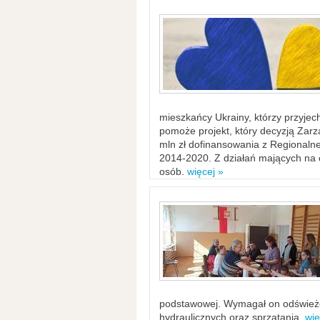
mieszkańcy Ukrainy, którzy przyje
pomoże projekt, który decyzją Za
mln zł dofinansowania z Regiona
2014-2020. Z działań mających na ce
osób.
więcej »
podstawowej. Wymagał on odświeżen
hydraulicznych oraz sprzątania.
wię