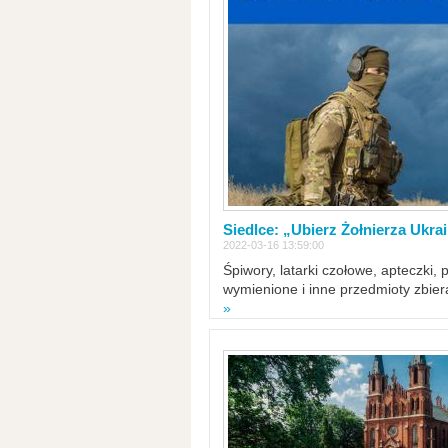
Siedlce: „Ubierz Żołnierza Ukra
2022-03-16 13:59:00
Śpiwory, latarki czołowe, apteczki, 
wymienione i inne przedmioty zbie
»