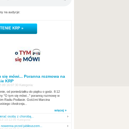
y na audycje:
TENIE KRP »
 się mówi... Poranna rozmowa na
nie KRP
-09 16:07:30 Kategoria:
nie, od poniedziałku do piątku o godz. 8:12
y "O tym się mówi..." poranną rozmowę w
kim Radiu Podlasie. Gośćmi Marcina
skiego i Andrzeja...
więcej »
erać osoby z chorobą...
13 13:12:00 Kategoria:
nowenna przed jubileuszem...