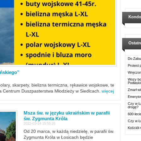
Kondo
Ostat
Do Zabu
Protest
ińskiego”
Wręczon
Wozy boj
Podlask
polary, skarpety, bielizna termiczna, rękawice wojskowe, te
Zmarł wi
ra Centrum Duszpasterstwa Młodzieży w Siedlcach.
więcej
Emerytow
Czy w Ł
drogę?
Msza św. w języku ukraińskim w parafii
600-leci
św. Zygmunta Króla
Czy w Ł
2022-03-14 15:55:26
Kościół 
Od 20 marca, w każdą niedzielę, w parafii św.
Zygmunta Króla w Łosicach będzie