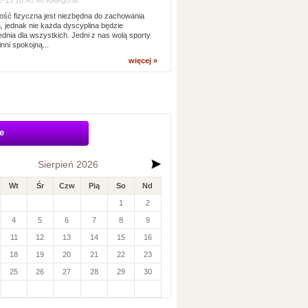
-13 10:48:46 Kategoria:
ść fizyczna jest niezbędna do zachowania
, jednak nie każda dyscyplina będzie
dnia dla wszystkich. Jedni z nas wolą sporty
inni spokojną...
więcej »
e
Sierpień 2026
Wt
Śr
Czw
Pią
So
Nd
1
2
4
5
6
7
8
9
11
12
13
14
15
16
18
19
20
21
22
23
25
26
27
28
29
30