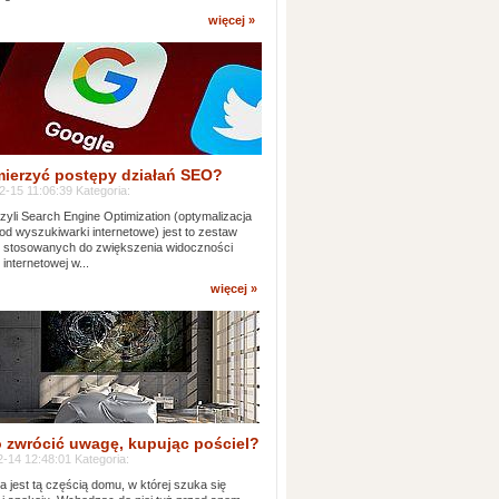
więcej »
mierzyć postępy działań SEO?
-15 11:06:39 Kategoria:
yli Search Engine Optimization (optymalizacja
od wyszukiwarki internetowe) jest to zestaw
k stosowanych do zwiększenia widoczności
 internetowej w...
więcej »
 zwrócić uwagę, kupując pościel?
-14 12:48:01 Kategoria:
ia jest tą częścią domu, w której szuka się