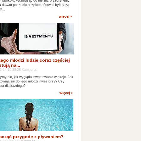
 i spokoju. Wchodząc do niej tuż przed snem,
 dawać poczucie bezpieczeństwa i być oazą
t...
więcej »
ego młodzi ludzie coraz częściej
tują na...
2-14 10:39:26 Kategoria:
ymy się, jak wygląda inwestowanie w akcje. Jak
towują się do tego młodzi inwestorzy? Czy
jest dla każdego?
więcej »
acząć przygodę z pływaniem?