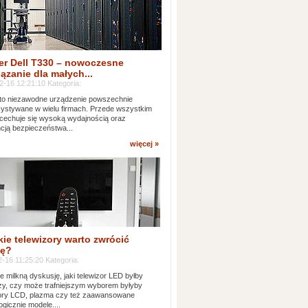
er Dell T330 – nowoczesne
ązanie dla małych...
2-16 12:21:10 Kategoria:
to niezawodne urządzenie powszechnie
ystywane w wielu firmach. Przede wszystkim
 cechuje się wysoką wydajnością oraz
cją bezpieczeństwa...
więcej »
kie telewizory warto zwrócić
ę?
-16 11:25:20 Kategoria:
e milkną dyskusję, jaki telewizor LED byłby
zy, czy może trafniejszym wyborem byłyby
zory LCD, plazma czy też zaawansowane
ogicznie modele....