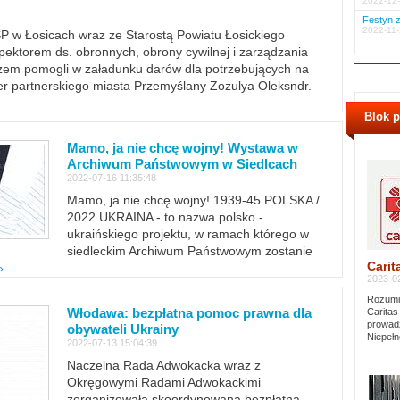
2022-12-
Festyn z
2022-11-
PSP w Łosicach wraz ze Starostą Powiatu Łosickiego
ektorem ds. obronnych, obrony cywilnej i zarządzania
m pomogli w załadunku darów dla potrzebujących na
er partnerskiego miasta Przemyślany Zozulya Oleksndr.
Blok 
Mamo, ja nie chcę wojny! Wystawa w
Archiwum Państwowym w Siedlcach
2022-07-16 11:35:48
Mamo, ja nie chcę wojny! 1939-45 POLSKA /
2022 UKRAINA - to nazwa polsko -
ukraińskiego projektu, w ramach którego w
siedleckim Archiwum Państwowym zostanie
Carit
»
2023-02
Rozumie
Włodawa: bezpłatna pomoc prawna dla
Caritas
prowadz
obywateli Ukrainy
Niepełn
2022-07-13 15:04:39
Naczelna Rada Adwokacka wraz z
Okręgowymi Radami Adwokackimi
zorganizowała skoordynowaną bezpłatną