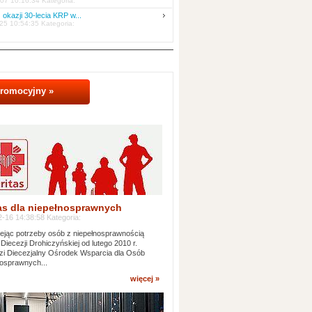
07 10:16:34 Kategoria:
 okazji 30-lecia KRP w...
25 10:54:35 Kategoria:
promocyjny »
as dla niepełnosprawnych
-16 14:38:58 Kategoria:
jąc potrzeby osób z niepełnosprawnością
 Diecezji Drohiczyńskiej od lutego 2010 r.
i Diecezjalny Ośrodek Wsparcia dla Osób
osprawnych...
więcej »