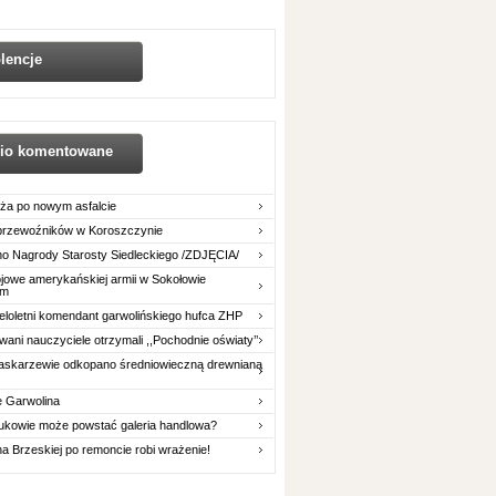
lencje
nio komentowane
ża po nowym asfalcie
 przewoźników w Koroszczynie
o Nagrody Starosty Siedleckiego /ZDJĘCIA/
owe amerykańskiej armii w Sokołowie
im
eloletni komendant garwolińskiego hufca ZHP
ani nauczyciele otrzymali ,,Pochodnie oświaty’’
askarzewie odkopano średniowieczną drewnianą
e Garwolina
ukowie może powstać galeria handlowa?
na Brzeskiej po remoncie robi wrażenie!