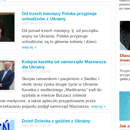
relaksu
powinna
po nawe
Od trzech miesięcy Polska przyjmuje
uchodźców z Ukrainy
2022-06-02 13:13:14
Od ponad trzech miesięcy, tj. od początku
wojny na Ukrainie, Polska przyjmuje
uchodźców, są to głównie kobiety i dzieci.
więcej »
Dlacz
inwes
Kolejna karetka od samorządu Mazowsza
2023-0
dla Ukrainy
Przyjrz
2022-06-01 10:53:03
przygo
Służyła ratownikom i pacjentom z Siedlec i
giełda 
okolic teraz zyska drugie życie w Ukrainie.
Karetka z siedleckiego „Meditransu” trafi do
szpitala w mieście Buczacz (obwód
enie medyczne, a także apteczki przygotowane przez
 przekazaniu pojazdu podjął samorząd Mazowsza.
więcej »
Dzień Dziecka z gośćmi z Ukrainy
Jak z
2022-05-31 10:01:55