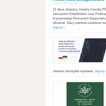
2022-07-23 12:56:05
21 lipca strażacy zmiany trzeciej 
Januszem Kobylińskim oraz Podinsp
kryzysowego Romanem Kasprowicze
Ukrainie. Dary odebrał osobiście m
więcej »
otwarta niezwykła wystawa.
więcej 