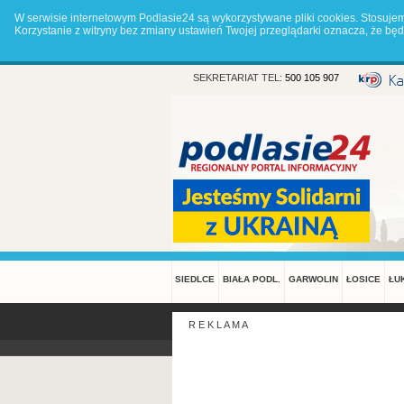
W serwisie internetowym Podlasie24 są wykorzystywane pliki cookies. Stosuje
Korzystanie z witryny bez zmiany ustawień Twojej przeglądarki oznacza, że 
SEKRETARIAT TEL:
500 105 907
SIEDLCE
BIAŁA PODL.
GARWOLIN
ŁOSICE
ŁU
R E K L A M A