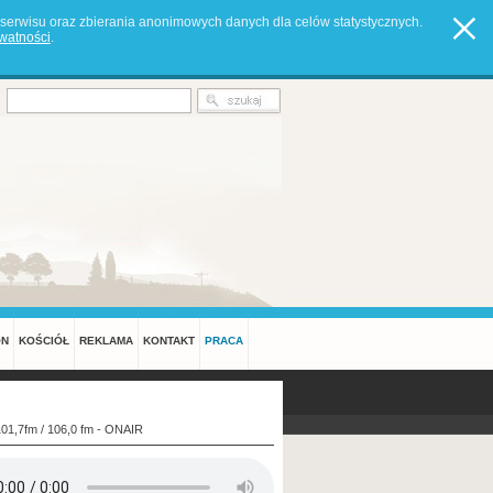
serwisu oraz zbierania anonimowych danych dla celów statystycznych.
ywatności
.
ON
KOŚCIÓŁ
REKLAMA
KONTAKT
PRACA
101,7fm / 106,0 fm - ONAIR