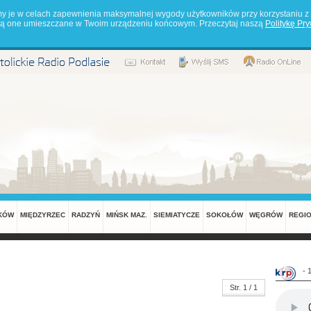
my je w celach zapewnienia maksymalnej wygody użytkowników przy korzystaniu z 
będą one umieszczane w Twoim urządzeniu końcowym. Przeczytaj naszą
Politykę Pr
KÓW
MIĘDZYRZEC
RADZYŃ
MIŃSK MAZ.
SIEMIATYCZE
SOKOŁÓW
WĘGRÓW
REGI
- 
Str. 1 / 1