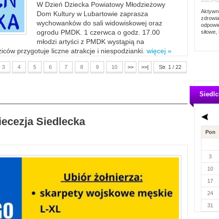
2023-02
W Dzień Dziecka Powiatowy Młodzieżowy
Aktywno
Dom Kultury w Lubartowie zaprasza
zdrowia
wychowanków do sali widowiskowej oraz
odpowie
ogrodu PMDK. 1 czerwca o godz. 17.00
siłowe, 
młodzi artyści z PMDK wystąpią na
ców przygotuje liczne atrakcje i niespodzianki.
więcej »
3
4
5
6
7
8
9
10
>>
>>|
Str. 1 / 22
Siedlc
iecezja Siedlecka
Pon
3
10
17
24
31