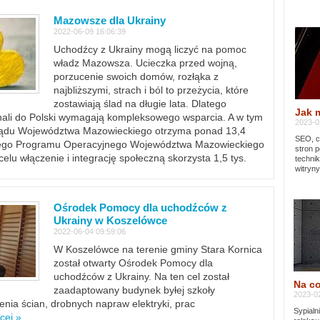
Mazowsze dla Ukrainy
2022-06-09 16:06:39
Uchodźcy z Ukrainy mogą liczyć na pomoc
władz Mazowsza. Ucieczka przed wojną,
porzucenie swoich domów, rozłąka z
najbliższymi, strach i ból to przeżycia, które
zostawiają ślad na długie lata. Dlatego
Jak 
chali do Polski wymagają kompleksowego wsparcia. A w tym
2023-02
rządu Województwa Mazowieckiego otrzyma ponad 13,4
SEO, cz
lnego Programu Operacyjnego Województwa Mazowieckiego
stron p
lu włączenie i integrację społeczną skorzysta 1,5 tys.
techni
witryny
Ośrodek Pomocy dla uchodźców z
Ukrainy w Koszelówce
2022-06-04 09:59:06
W Koszelówce na terenie gminy Stara Kornica
został otwarty Ośrodek Pomocy dla
uchodźców z Ukrainy. Na ten cel został
Na co
zaadaptowany budynek byłej szkoły
2023-02
ia ścian, drobnych napraw elektryki, prac
Sypialn
cej »