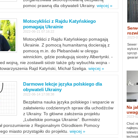
pomoc prawną dla obywateli Ukrainy.
więcej »
Motocykliści z Rajdu Katyńskiego
pomagają Ukrainie
Serw
2022-06-21 07:16:22
rozwi
2023-0
Motocykliści z Rajdu Katyńskiego pomagają
Sewer 
Ukrainie. Z pomocą humanitarną docierają z
wykorz
pomocą m.in. do Plebanówki w okręgu
sprzęt
winnickim, gdzie posługują siostry Albertynki. -
gwaran
ed wojną, nie zostawili sióstr także gdy wybuchła wojna -
towarzyszenia Rajd Katyński, Michał Szeliga.
więcej »
Darmowe lekcje języka polskiego dla
obywateli Ukrainy
2022-06-14 17:08:38
Bezpłatna nauka języka polskiego i wsparcie w
Na ja
załatwieniu codziennych spraw dla uchodźców
uwag
z Ukrainy. To główne założenia projektu
2023-02
„Lubelskie pomaga Ukrainie”. Burmistrz
Choć ni
sał porozumienie z Regionalnym Ośrodkiem Pomocy
najleps
ego miasto przystąpiło do projektu.
więcej »
telewi
technol