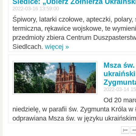
Siedlce: „Ubierz Żołnierza Ukraińs
2022-03-16 13:59:00
Śpiwory, latarki czołowe, apteczki, polary, 
termiczna, rękawice wojskowe, te wymieni
przedmioty zbiera Centrum Duszpasterst
Siedlcach.
więcej »
Msza św.
ukraiński
Zygmunta
2022-03-14 15
Od 20 mar
niedzielę, w parafii św. Zygmunta Króla w
odprawiana Msza św. w języku ukraiński
|<<
<<