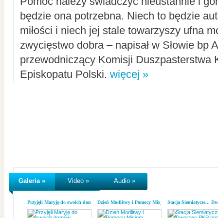
Pomoc należy świadczyć nieustannie i gorl
będzie ona potrzebna. Niech to będzie au
miłości i niech jej stale towarzyszy ufna m
zwycięstwo dobra – napisał w Słowie bp A
przewodniczący Komisji Duszpasterstwa K
Episkopatu Polski.
więcej »
Galeria »
Video »
Audio »
Przyjęli Maryję do swoich domów
Dzień Modlitwy i Pomocy Misjom
Stacja Siemiatycze... D