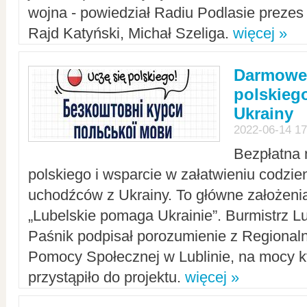
wojna - powiedział Radiu Podlasie preze
Rajd Katyński, Michał Szeliga.
więcej »
Darmowe 
polskiego
Ukrainy
2022-06-14 17
Bezpłatna 
polskiego i wsparcie w załatwieniu codzi
uchodźców z Ukrainy. To główne założenia
„Lubelskie pomaga Ukrainie”. Burmistrz L
Paśnik podpisał porozumienie z Regiona
Pomocy Społecznej w Lublinie, na mocy k
przystąpiło do projektu.
więcej »