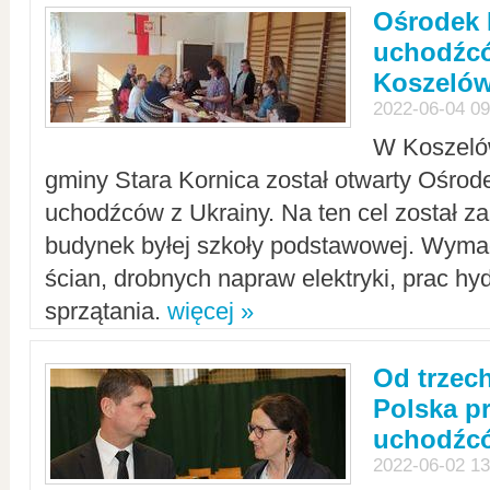
Ośrodek 
uchodźcó
Koszeló
2022-06-04 09
W Koszelów
gminy Stara Kornica został otwarty Ośro
uchodźców z Ukrainy. Na ten cel został 
budynek byłej szkoły podstawowej. Wyma
ścian, drobnych napraw elektryki, prac hy
sprzątania.
więcej »
Od trzec
Polska p
uchodźcó
2022-06-02 13