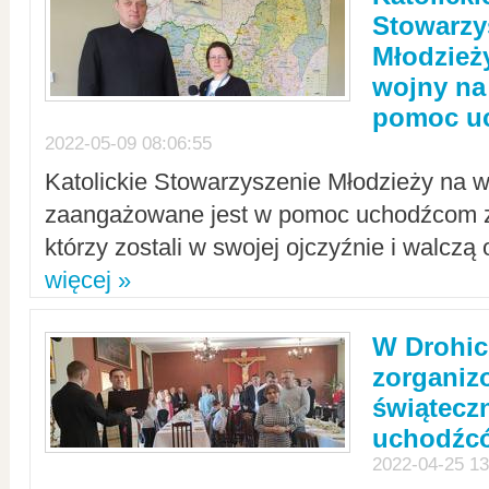
Stowarzy
Młodzież
wojny na 
pomoc u
2022-05-09 08:06:55
Katolickie Stowarzyszenie Młodzieży na w
zaangażowane jest w pomoc uchodźcom z 
którzy zostali w swojej ojczyźnie i walczą 
więcej »
W Drohic
zorgani
świątecz
uchodźc
2022-04-25 13