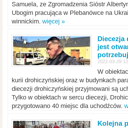
Samuela, ze Zgromadzenia Sióstr Alberty
Ubogim pracująca w Plebanówce na Ukrai
winnickim.
więcej »
Diecezja
jest otwa
potrzebu
2022-03-29 12
W obiektac
kurii drohiczyńskiej oraz w budynkach para
diecezji drohiczyńskiej przyjmowani są uc
Tylko w obiektach w sercu diecezji, Drohi
przygotowano 40 miejsc dla uchodźców.
w
Kolejna 