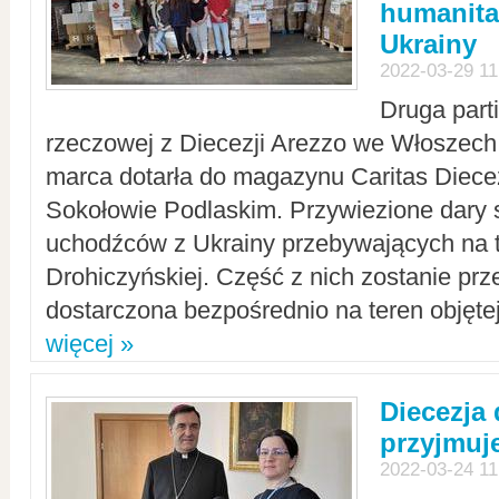
humanita
Ukrainy
2022-03-29 11
Druga part
rzeczowej z Diecezji Arezzo we Włoszech 
marca dotarła do magazynu Caritas Diecez
Sokołowie Podlaskim. Przywiezione dary 
uchodźców z Ukrainy przebywających na t
Drohiczyńskiej. Część z nich zostanie pr
dostarczona bezpośrednio na teren objęte
więcej »
Diecezja
przyjmuj
2022-03-24 11