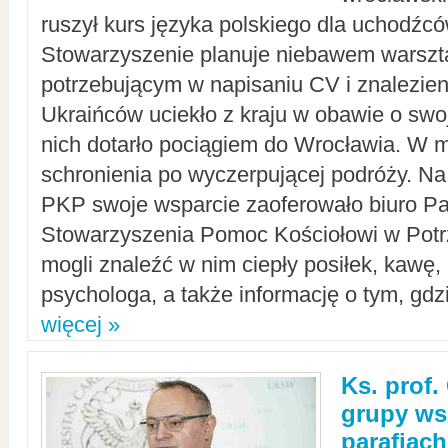
ruszył kurs języka polskiego dla uchodźcó
Stowarzyszenie planuje niebawem warszt
potrzebującym w napisaniu CV i znalezieni
Ukraińców uciekło z kraju w obawie o swoj
nich dotarło pociągiem do Wrocławia. W m
schronienia po wyczerpującej podróży. 
PKP swoje wsparcie zaoferowało biuro P
Stowarzyszenia Pomoc Kościołowi w Potr
mogli znaleźć w nim ciepły posiłek, kawę,
psychologa, a także informację o tym, gdzi
więcej »
Ks. prof.
grupy ws
parafiach