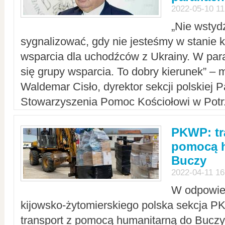
2022-05-10 11
„Nie wstyd
sygnalizować, gdy nie jesteśmy w stanie
wsparcia dla uchodźców z Ukrainy. W para
się grupy wsparcia. To dobry kierunek” – m
Waldemar Cisło, dyrektor sekcji polskiej 
Stowarzyszenia Pomoc Kościołowi w Potr
PKWP: tr
pomocą h
Buczy
2022-04-11 16
W odpowied
kijowsko-żytomierskiego polska sekcja 
transport z pomocą humanitarną do Buczy,