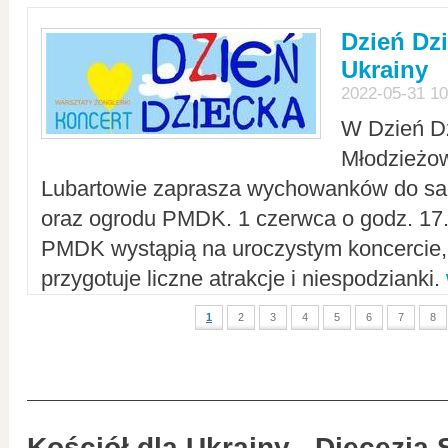
Dzień Dz
Ukrainy
2022-05-31 10
W Dzień D
Młodzieżo
Lubartowie zaprasza wychowanków do sal
oraz ogrodu PMDK. 1 czerwca o godz. 17.0
PMDK wystąpią na uroczystym koncercie
przygotuje liczne atrakcje i niespodzianki.
1
2
3
4
5
6
7
8
Kościół dla Ukrainy - Diecezja 