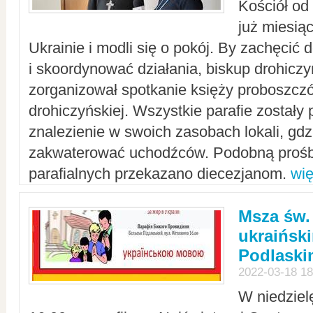
Kościół od
już miesią
Ukrainie i modli się o pokój. By zachęcić
i skoordynować działania, biskup drohicz
zorganizował spotkanie księży proboszczó
drohiczyńskiej. Wszystkie parafie zostały
znalezienie w swoich zasobach lokali, gd
zakwaterować uchodźców. Podobną prośb
parafialnych przekazano diecezjanom.
wię
Msza św.
ukraińsk
Podlaski
2022-03-18 18
W niedziel