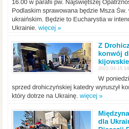
16.00 w parafii pw. Najświętszej Opatrzno
Podlaskim sprawowana będzie Msza Św. 
ukraińskim. Będzie to Eucharystia w intenc
Ukrainie.
więcej »
Z Drohic
konwój d
kijowskie
2022-03-15 14
W poniedzi
sprzed drohiczyńskiej katedry wyruszył k
który dotrze na Ukrainę.
więcej »
Międzyn
dla Ukra