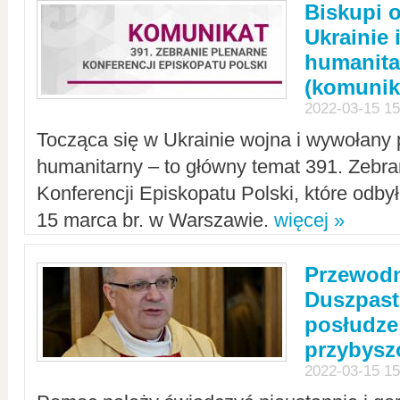
Biskupi 
Ukrainie 
humanit
(komunik
2022-03-15 15
Tocząca się w Ukrainie wojna i wywołany 
humanitarny – to główny temat 391. Zebr
Konferencji Episkopatu Polski, które odbył
15 marca br. w Warszawie.
więcej »
Przewodn
Duszpast
posłudze
przybys
2022-03-15 15