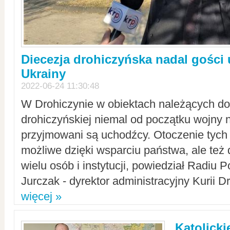
Diecezja drohiczyńska nadal gości
Ukrainy
2022-06-24 11:30:48
W Drohiczynie w obiektach należących do 
drohiczyńskiej niemal od początku wojny 
przyjmowani są uchodźcy. Otoczenie tych 
możliwe dzięki wsparciu państwa, ale też 
wielu osób i instytucji, powiedział Radiu P
Jurczak - dyrektor administracyjny Kurii D
więcej »
Katolicki