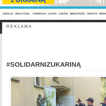
SIEDLCE
BIAŁA PODL.
GARWOLIN
ŁOSICE
ŁUKÓW
MIĘDZYRZEC
RADZYŃ
MIŃS
R E K L A M A
#SOLIDARNIZUKARINĄ