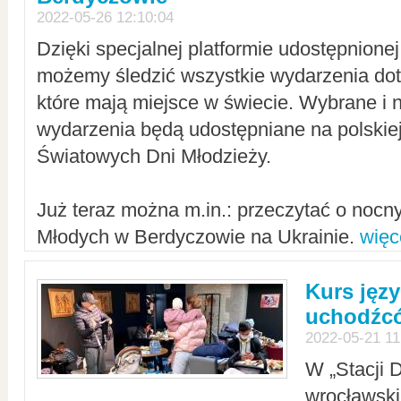
2022-05-26 12:10:04
Dzięki specjalnej platformie udostępnione
możemy śledzić wszystkie wydarzenia dot
które mają miejsce w świecie. Wybrane i 
wydarzenia będą udostępniane na polskiej
Światowych Dni Młodzieży.
Już teraz można m.in.: przeczytać o noc
Młodych w Berdyczowie na Ukrainie.
więc
Kurs języ
uchodźcó
2022-05-21 11
W „Stacji D
wrocławsk