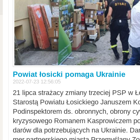
Powiat łosicki pomaga Ukrainie
2022-07-23 12:56:05
21 lipca strażacy zmiany trzeciej PSP w 
Starostą Powiatu Łosickiego Januszem Ko
Podinspektorem ds. obronnych, obrony cyw
kryzysowego Romanem Kasprowiczem po
darów dla potrzebujących na Ukrainie. Dar
mer partnerskiego miasta Przemyślany Zo