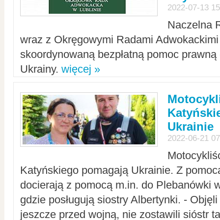
2022-07-13 15
Naczelna 
wraz z Okręgowymi Radami Adwokackimi 
skoordynowaną bezpłatną pomoc prawną d
Ukrainy.
więcej »
Motocykli
Katyński
Ukrainie
2022-06-21 07
Motocykliś
Katyńskiego pomagają Ukrainie. Z pomoc
docierają z pomocą m.in. do Plebanówki w
gdzie posługują siostry Albertynki. - Objęl
jeszcze przed wojną, nie zostawili sióstr 