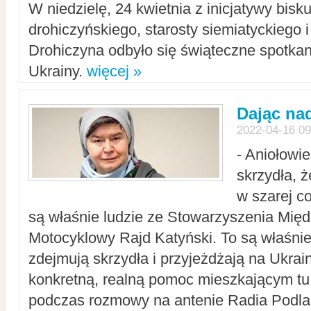
W niedzielę, 24 kwietnia z inicjatywy bisk
drohiczyńskiego, starosty siemiatyckiego i
Drohiczyna odbyło się świąteczne spotka
Ukrainy.
więcej »
Dając nad
2022-04-16 09
- Aniołowi
skrzydła, 
w szarej c
są właśnie ludzie ze Stowarzyszenia Mi
Motocyklowy Rajd Katyński. To są właśnie 
zdejmują skrzydła i przyjeżdżają na Ukrai
konkretną, realną pomoc mieszkającym tu
podczas rozmowy na antenie Radia Podlas