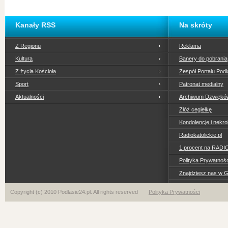
Kanały RSS
Na skróty
Z Regionu
Reklama
Kultura
Banery do pobrania
Z życia Kościoła
Zespół Portalu Podl
Sport
Patronat medialny
Aktualności
Archiwum Dzwiękó
Złóż cegiełkę
Kondolencje i nekro
Radiokatolickie.pl
1 procent na RADI
Polityka Prywatno
Znajdziesz nas w 
Copyright (c) 2010 Podlasie24.pl. All rights reserved
Polityka Prywatności