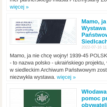
więcej »
Mamo, ja
Wystawa
Państwo
Siedlcac
2022-07-16 11
Mamo, ja nie chcę wojny! 1939-45 POLS
- to nazwa polsko - ukraińskiego projektu
w siedleckim Archiwum Państwowym zosta
niezwykła wystawa.
więcej »
Włodawa:
pomoc pr
obywatel