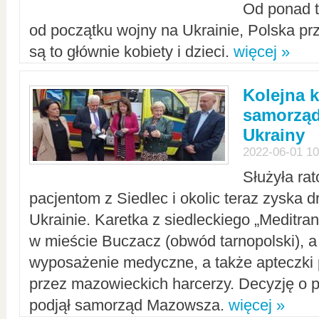
Od ponad tr
od początku wojny na Ukrainie, Polska p
są to głównie kobiety i dzieci.
więcej »
Kolejna k
samorząd
Ukrainy
2022-06-01 10
Służyła ra
pacjentom z Siedlec i okolic teraz zyska d
Ukrainie. Karetka z siedleckiego „Meditrans
w mieście Buczacz (obwód tarnopolski), a
wyposażenie medyczne, a także apteczki
przez mazowieckich harcerzy. Decyzję o 
podjął samorząd Mazowsza.
więcej »