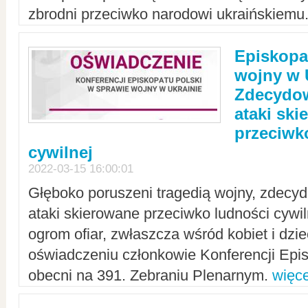
zbrodni przeciwko narodowi ukraińskiemu
Episkopa
wojny w 
Zdecydow
ataki sk
przeciwk
cywilnej
2022-03-15 16:00:01
Głęboko poruszeni tragedią wojny, zdecy
ataki skierowane przeciwko ludności cywi
ogrom ofiar, zwłaszcza wśród kobiet i dzie
oświadczeniu członkowie Konferencji Epis
obecni na 391. Zebraniu Plenarnym.
więce