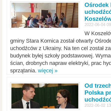
Ośrodek 
uchodźcó
Koszeló
2022-06-04 09
W Koszelów
gminy Stara Kornica został otwarty Ośro
uchodźców z Ukrainy. Na ten cel został 
budynek byłej szkoły podstawowej. Wyma
ścian, drobnych napraw elektryki, prac hy
sprzątania.
więcej »
Od trzec
Polska p
uchodźcó
2022-06-02 13