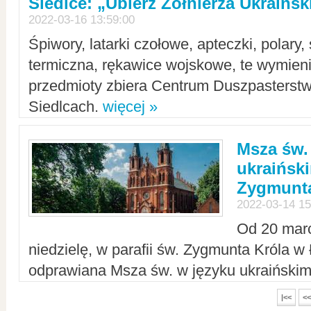
Siedlce: „Ubierz Żołnierza Ukraińs
2022-03-16 13:59:00
Śpiwory, latarki czołowe, apteczki, polary, 
termiczna, rękawice wojskowe, te wymieni
przedmioty zbiera Centrum Duszpasterst
Siedlcach.
więcej »
Msza św.
ukraiński
Zygmunta
2022-03-14 15
Od 20 mar
niedzielę, w parafii św. Zygmunta Króla w
odprawiana Msza św. w języku ukraiński
|<<
<<