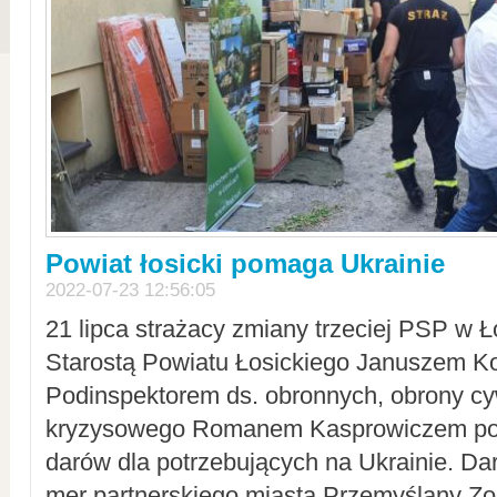
Powiat łosicki pomaga Ukrainie
2022-07-23 12:56:05
21 lipca strażacy zmiany trzeciej PSP w 
Starostą Powiatu Łosickiego Januszem Ko
Podinspektorem ds. obronnych, obrony cyw
kryzysowego Romanem Kasprowiczem po
darów dla potrzebujących na Ukrainie. Dar
mer partnerskiego miasta Przemyślany Zo