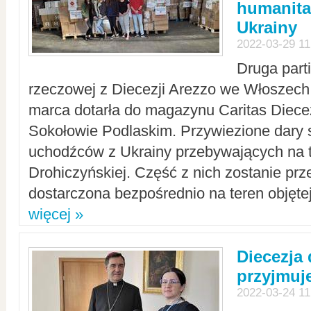
humanita
Ukrainy
2022-03-29 11
Druga part
rzeczowej z Diecezji Arezzo we Włoszech 
marca dotarła do magazynu Caritas Diecez
Sokołowie Podlaskim. Przywiezione dary 
uchodźców z Ukrainy przebywających na t
Drohiczyńskiej. Część z nich zostanie pr
dostarczona bezpośrednio na teren objęte
więcej »
Diecezja
przyjmuj
2022-03-24 11