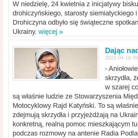
W niedzielę, 24 kwietnia z inicjatywy bisk
drohiczyńskiego, starosty siemiatyckiego i
Drohiczyna odbyło się świąteczne spotka
Ukrainy.
więcej »
Dając nad
2022-04-16 09
- Aniołowi
skrzydła, 
w szarej c
są właśnie ludzie ze Stowarzyszenia Mi
Motocyklowy Rajd Katyński. To są właśnie 
zdejmują skrzydła i przyjeżdżają na Ukrai
konkretną, realną pomoc mieszkającym tu
podczas rozmowy na antenie Radia Podlas