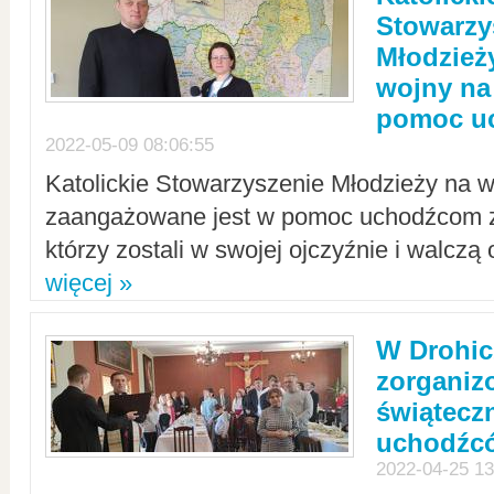
Stowarzy
Młodzież
wojny na 
pomoc u
2022-05-09 08:06:55
Katolickie Stowarzyszenie Młodzieży na w
zaangażowane jest w pomoc uchodźcom z 
którzy zostali w swojej ojczyźnie i walczą 
więcej »
W Drohic
zorgani
świątecz
uchodźc
2022-04-25 13