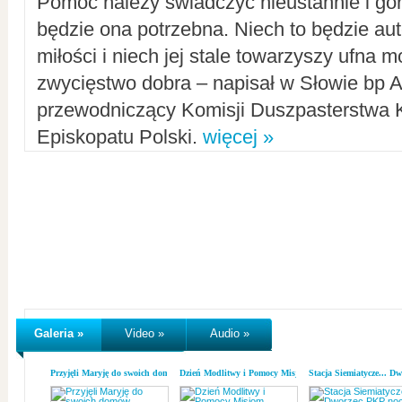
Pomoc należy świadczyć nieustannie i gorl
będzie ona potrzebna. Niech to będzie au
miłości i niech jej stale towarzyszy ufna m
zwycięstwo dobra – napisał w Słowie bp A
przewodniczący Komisji Duszpasterstwa K
Episkopatu Polski.
więcej »
Galeria »
Video »
Audio »
Przyjęli Maryję do swoich domów
Dzień Modlitwy i Pomocy Misjom
Stacja Siemiatycze... D