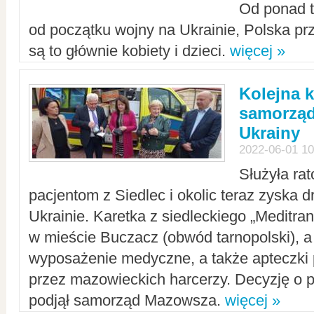
Od ponad tr
od początku wojny na Ukrainie, Polska p
są to głównie kobiety i dzieci.
więcej »
Kolejna k
samorząd
Ukrainy
2022-06-01 10
Służyła ra
pacjentom z Siedlec i okolic teraz zyska d
Ukrainie. Karetka z siedleckiego „Meditrans
w mieście Buczacz (obwód tarnopolski), a
wyposażenie medyczne, a także apteczki
przez mazowieckich harcerzy. Decyzję o 
podjął samorząd Mazowsza.
więcej »