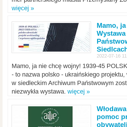
więcej »
Mamo, ja
Wystawa
Państwo
Siedlcac
2022-07-16 11
Mamo, ja nie chcę wojny! 1939-45 POLS
- to nazwa polsko - ukraińskiego projektu
w siedleckim Archiwum Państwowym zosta
niezwykła wystawa.
więcej »
Włodawa:
pomoc pr
obywatel