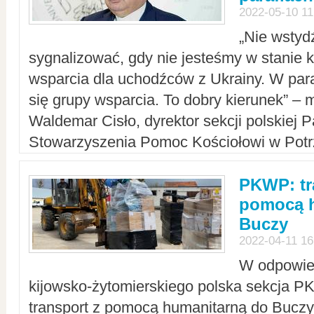
2022-05-10 11
„Nie wstyd
sygnalizować, gdy nie jesteśmy w stanie
wsparcia dla uchodźców z Ukrainy. W para
się grupy wsparcia. To dobry kierunek” – m
Waldemar Cisło, dyrektor sekcji polskiej 
Stowarzyszenia Pomoc Kościołowi w Potr
PKWP: tr
pomocą h
Buczy
2022-04-11 16
W odpowied
kijowsko-żytomierskiego polska sekcja 
transport z pomocą humanitarną do Buczy,