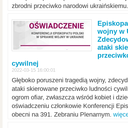
zbrodni przeciwko narodowi ukraińskiemu
Episkopa
wojny w 
Zdecydow
ataki sk
przeciwk
cywilnej
2022-03-15 16:00:01
Głęboko poruszeni tragedią wojny, zdecy
ataki skierowane przeciwko ludności cywi
ogrom ofiar, zwłaszcza wśród kobiet i dzie
oświadczeniu członkowie Konferencji Epis
obecni na 391. Zebraniu Plenarnym.
więce