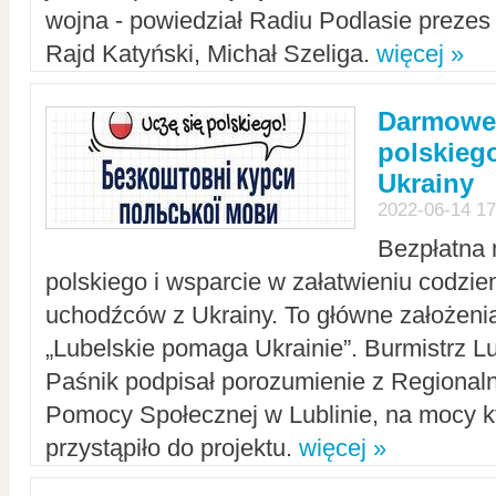
wojna - powiedział Radiu Podlasie preze
Rajd Katyński, Michał Szeliga.
więcej »
Darmowe 
polskiego
Ukrainy
2022-06-14 17
Bezpłatna 
polskiego i wsparcie w załatwieniu codzi
uchodźców z Ukrainy. To główne założenia
„Lubelskie pomaga Ukrainie”. Burmistrz L
Paśnik podpisał porozumienie z Regiona
Pomocy Społecznej w Lublinie, na mocy k
przystąpiło do projektu.
więcej »