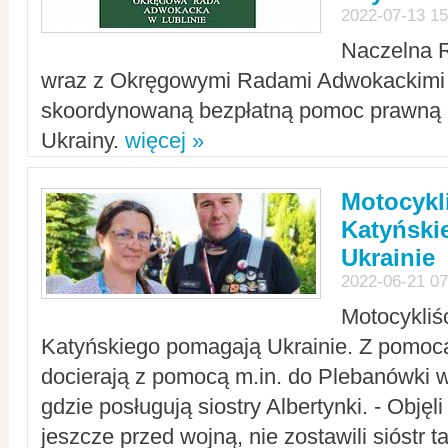
2022-07-13 15
Naczelna 
wraz z Okręgowymi Radami Adwokackimi 
skoordynowaną bezpłatną pomoc prawną d
Ukrainy.
więcej »
Motocykli
Katyński
Ukrainie
2022-06-21 07
Motocykliś
Katyńskiego pomagają Ukrainie. Z pomoc
docierają z pomocą m.in. do Plebanówki w
gdzie posługują siostry Albertynki. - Objęl
jeszcze przed wojną, nie zostawili sióstr 