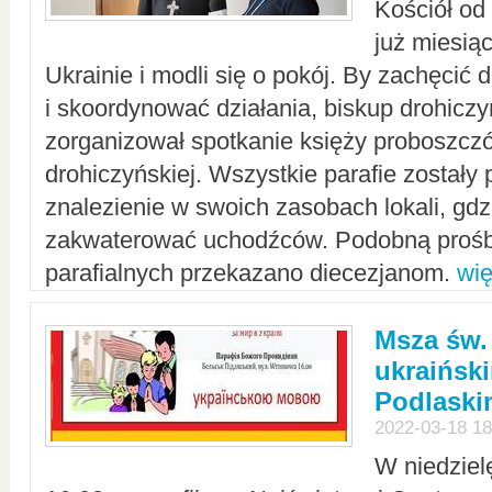
Kościół od
już miesią
Ukrainie i modli się o pokój. By zachęcić
i skoordynować działania, biskup drohicz
zorganizował spotkanie księży proboszczó
drohiczyńskiej. Wszystkie parafie zostały
znalezienie w swoich zasobach lokali, gd
zakwaterować uchodźców. Podobną prośb
parafialnych przekazano diecezjanom.
wię
Msza św.
ukraińsk
Podlaski
2022-03-18 18
W niedziel