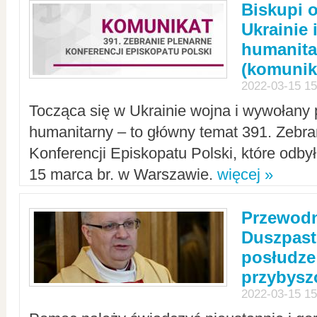
Biskupi 
Ukrainie 
humanit
(komunik
2022-03-15 15
Tocząca się w Ukrainie wojna i wywołany 
humanitarny – to główny temat 391. Zebr
Konferencji Episkopatu Polski, które odbył
15 marca br. w Warszawie.
więcej »
Przewodn
Duszpast
posłudze
przybys
2022-03-15 15