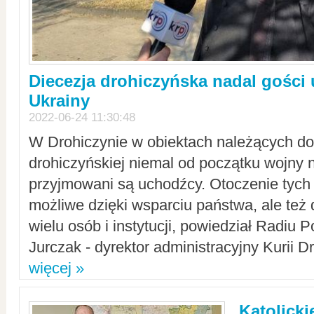
Diecezja drohiczyńska nadal gości
Ukrainy
2022-06-24 11:30:48
W Drohiczynie w obiektach należących do 
drohiczyńskiej niemal od początku wojny 
przyjmowani są uchodźcy. Otoczenie tych 
możliwe dzięki wsparciu państwa, ale też 
wielu osób i instytucji, powiedział Radiu P
Jurczak - dyrektor administracyjny Kurii D
więcej »
Katolicki