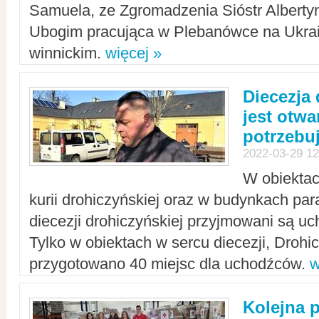
Samuela, ze Zgromadzenia Sióstr Alberty
Ubogim pracująca w Plebanówce na Ukrai
winnickim.
więcej »
Diecezja
jest otwa
potrzebu
2022-03-29 12
W obiektac
kurii drohiczyńskiej oraz w budynkach para
diecezji drohiczyńskiej przyjmowani są uc
Tylko w obiektach w sercu diecezji, Drohi
przygotowano 40 miejsc dla uchodźców.
w
Kolejna 