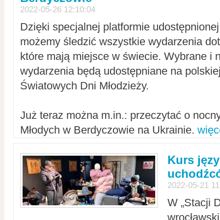
2022-05-26 12:10:04
Dzięki specjalnej platformie udostępnione
możemy śledzić wszystkie wydarzenia dot
które mają miejsce w świecie. Wybrane i 
wydarzenia będą udostępniane na polskiej
Światowych Dni Młodzieży.
Już teraz można m.in.: przeczytać o noc
Młodych w Berdyczowie na Ukrainie.
więc
Kurs języ
uchodźcó
2022-05-21 11
W „Stacji D
wrocławsk