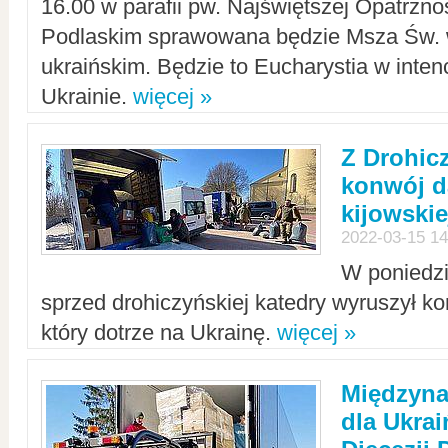
16.00 w parafii pw. Najświętszej Opatrzno
Podlaskim sprawowana będzie Msza Św. 
ukraińskim. Będzie to Eucharystia w intenc
Ukrainie.
więcej »
Z Drohic
konwój d
kijowskie
2022-03-15 14
W poniedzi
sprzed drohiczyńskiej katedry wyruszył k
który dotrze na Ukrainę.
więcej »
Międzyn
dla Ukra