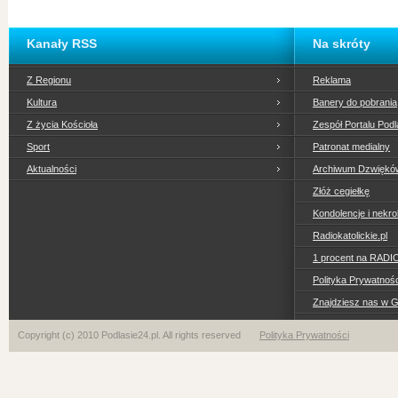
Kanały RSS
Na skróty
Z Regionu
Reklama
Kultura
Banery do pobrania
Z życia Kościoła
Zespół Portalu Podl
Sport
Patronat medialny
Aktualności
Archiwum Dzwiękó
Złóż cegiełkę
Kondolencje i nekro
Radiokatolickie.pl
1 procent na RADI
Polityka Prywatno
Znajdziesz nas w 
Copyright (c) 2010 Podlasie24.pl. All rights reserved
Polityka Prywatności