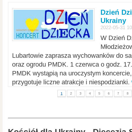
Dzień Dz
Ukrainy
2022-05-31 10
W Dzień D
Młodzieżo
Lubartowie zaprasza wychowanków do sal
oraz ogrodu PMDK. 1 czerwca o godz. 17.0
PMDK wystąpią na uroczystym koncercie
przygotuje liczne atrakcje i niespodzianki.
1
2
3
4
5
6
7
8
Kościół dla Ukrainy - Diecezja 