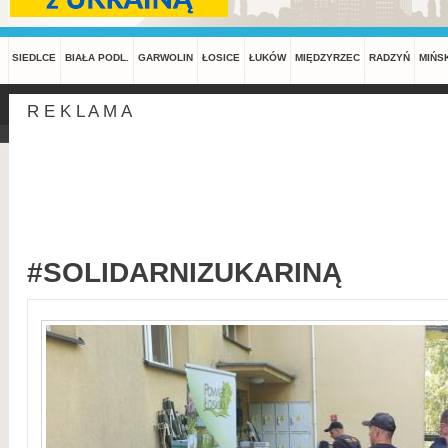
SIEDLCE
BIAŁA PODL.
GARWOLIN
ŁOSICE
ŁUKÓW
MIĘDZYRZEC
RADZYŃ
MIŃS
R E K L A M A
#SOLIDARNIZUKARINĄ