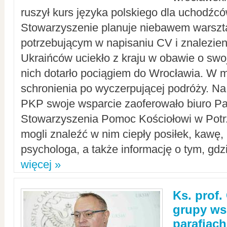
ruszył kurs języka polskiego dla uchodźcó
Stowarzyszenie planuje niebawem warszt
potrzebującym w napisaniu CV i znalezieni
Ukraińców uciekło z kraju w obawie o swoj
nich dotarło pociągiem do Wrocławia. W m
schronienia po wyczerpującej podróży. 
PKP swoje wsparcie zaoferowało biuro P
Stowarzyszenia Pomoc Kościołowi w Potr
mogli znaleźć w nim ciepły posiłek, kawę,
psychologa, a także informację o tym, gdzi
więcej »
Ks. prof.
grupy ws
parafiach