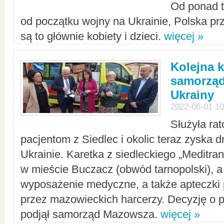
Od ponad tr
od początku wojny na Ukrainie, Polska p
są to głównie kobiety i dzieci.
więcej »
Kolejna k
samorząd
Ukrainy
2022-06-01 10
Służyła ra
pacjentom z Siedlec i okolic teraz zyska d
Ukrainie. Karetka z siedleckiego „Meditrans
w mieście Buczacz (obwód tarnopolski), a
wyposażenie medyczne, a także apteczki
przez mazowieckich harcerzy. Decyzję o 
podjął samorząd Mazowsza.
więcej »