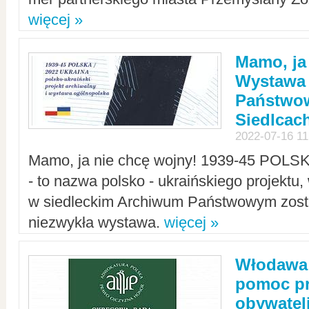
więcej »
Mamo, ja
Wystawa
Państwo
Siedlcac
2022-07-16 11
Mamo, ja nie chcę wojny! 1939-45 POLS
- to nazwa polsko - ukraińskiego projektu
w siedleckim Archiwum Państwowym zosta
niezwykła wystawa.
więcej »
Włodawa:
pomoc pr
obywatel