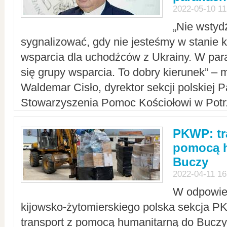
2022-05-10 11
„Nie wstyd
sygnalizować, gdy nie jesteśmy w stanie
wsparcia dla uchodźców z Ukrainy. W para
się grupy wsparcia. To dobry kierunek” – m
Waldemar Cisło, dyrektor sekcji polskiej 
Stowarzyszenia Pomoc Kościołowi w Potr
PKWP: tr
pomocą h
Buczy
2022-04-11 16
W odpowied
kijowsko-żytomierskiego polska sekcja 
transport z pomocą humanitarną do Buczy,