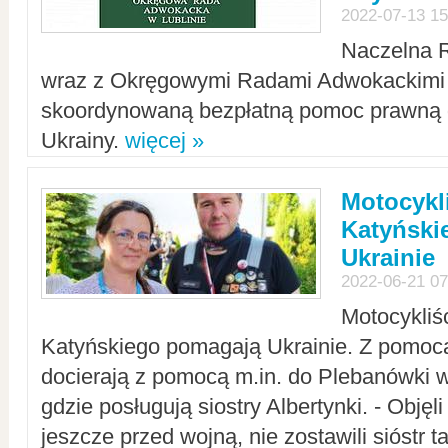
2022-07-13 15
Naczelna 
wraz z Okręgowymi Radami Adwokackimi 
skoordynowaną bezpłatną pomoc prawną d
Ukrainy.
więcej »
Motocykli
Katyński
Ukrainie
2022-06-21 07
Motocykliś
Katyńskiego pomagają Ukrainie. Z pomoc
docierają z pomocą m.in. do Plebanówki w
gdzie posługują siostry Albertynki. - Objęl
jeszcze przed wojną, nie zostawili sióstr 