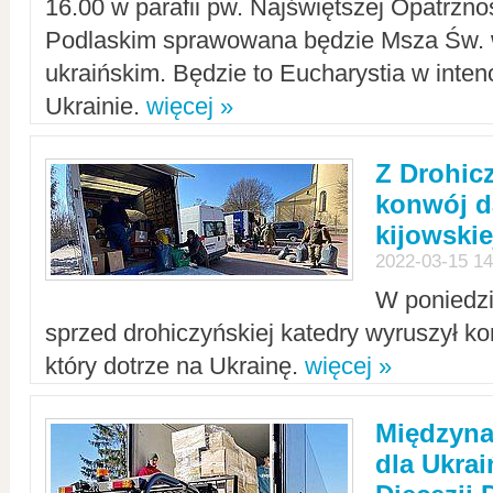
16.00 w parafii pw. Najświętszej Opatrzno
Podlaskim sprawowana będzie Msza Św. 
ukraińskim. Będzie to Eucharystia w intenc
Ukrainie.
więcej »
Z Drohic
konwój d
kijowskie
2022-03-15 14
W poniedzi
sprzed drohiczyńskiej katedry wyruszył k
który dotrze na Ukrainę.
więcej »
Międzyn
dla Ukra