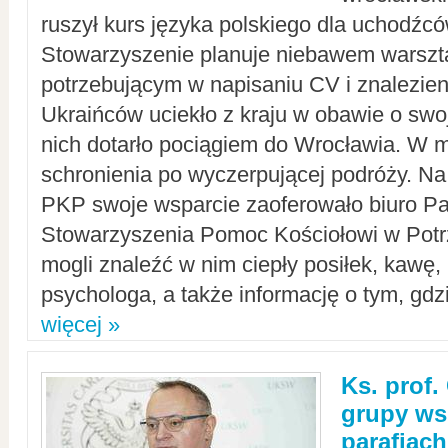
ruszył kurs języka polskiego dla uchodźcó
Stowarzyszenie planuje niebawem warszt
potrzebującym w napisaniu CV i znalezieni
Ukraińców uciekło z kraju w obawie o swoj
nich dotarło pociągiem do Wrocławia. W m
schronienia po wyczerpującej podróży. 
PKP swoje wsparcie zaoferowało biuro P
Stowarzyszenia Pomoc Kościołowi w Potr
mogli znaleźć w nim ciepły posiłek, kawę,
psychologa, a także informację o tym, gdzi
więcej »
Ks. prof.
grupy ws
parafiach