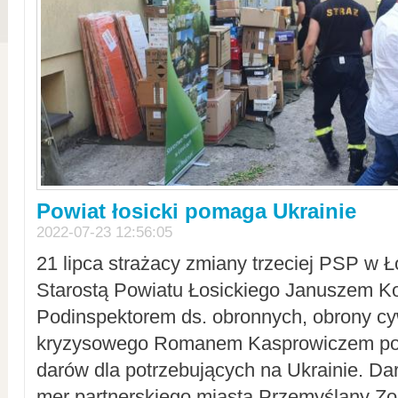
Powiat łosicki pomaga Ukrainie
2022-07-23 12:56:05
21 lipca strażacy zmiany trzeciej PSP w 
Starostą Powiatu Łosickiego Januszem Ko
Podinspektorem ds. obronnych, obrony cyw
kryzysowego Romanem Kasprowiczem po
darów dla potrzebujących na Ukrainie. Dar
mer partnerskiego miasta Przemyślany Zo