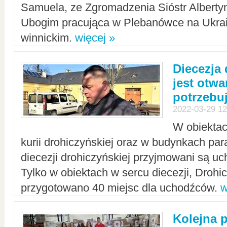
Samuela, ze Zgromadzenia Sióstr Alberty
Ubogim pracująca w Plebanówce na Ukrai
winnickim.
więcej »
Diecezja
jest otwa
potrzebu
2022-03-29 12
W obiektac
kurii drohiczyńskiej oraz w budynkach para
diecezji drohiczyńskiej przyjmowani są uc
Tylko w obiektach w sercu diecezji, Drohi
przygotowano 40 miejsc dla uchodźców.
w
Kolejna 