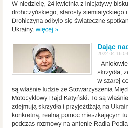
W niedzielę, 24 kwietnia z inicjatywy bisk
drohiczyńskiego, starosty siemiatyckiego i
Drohiczyna odbyło się świąteczne spotka
Ukrainy.
więcej »
Dając nad
2022-04-16 09
- Aniołowi
skrzydła, 
w szarej c
są właśnie ludzie ze Stowarzyszenia Mi
Motocyklowy Rajd Katyński. To są właśnie 
zdejmują skrzydła i przyjeżdżają na Ukrai
konkretną, realną pomoc mieszkającym tu
podczas rozmowy na antenie Radia Podlas