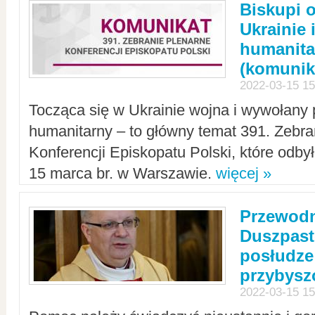
Biskupi 
Ukrainie 
humanit
(komunik
2022-03-15 15
Tocząca się w Ukrainie wojna i wywołany 
humanitarny – to główny temat 391. Zebr
Konferencji Episkopatu Polski, które odbył
15 marca br. w Warszawie.
więcej »
Przewodn
Duszpast
posłudze
przybys
2022-03-15 15