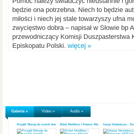
Pomoc należy świadczyć nieustannie i gorl
będzie ona potrzebna. Niech to będzie au
miłości i niech jej stale towarzyszy ufna m
zwycięstwo dobra – napisał w Słowie bp A
przewodniczący Komisji Duszpasterstwa K
Episkopatu Polski.
więcej »
Galeria »
Video »
Audio »
Przyjęli Maryję do swoich domów
Dzień Modlitwy i Pomocy Misjom
Stacja Siemiatycze... D