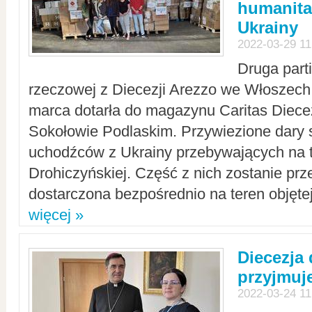
humanita
Ukrainy
2022-03-29 11
Druga part
rzeczowej z Diecezji Arezzo we Włoszech 
marca dotarła do magazynu Caritas Diecez
Sokołowie Podlaskim. Przywiezione dary 
uchodźców z Ukrainy przebywających na t
Drohiczyńskiej. Część z nich zostanie pr
dostarczona bezpośrednio na teren objęte
więcej »
Diecezja
przyjmuj
2022-03-24 11