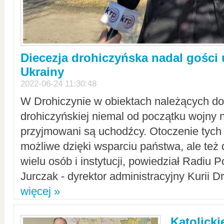
Diecezja drohiczyńska nadal gości
Ukrainy
2022-06-24 11:30:48
W Drohiczynie w obiektach należących do 
drohiczyńskiej niemal od początku wojny 
przyjmowani są uchodźcy. Otoczenie tych 
możliwe dzięki wsparciu państwa, ale też 
wielu osób i instytucji, powiedział Radiu P
Jurczak - dyrektor administracyjny Kurii D
więcej »
Katolicki