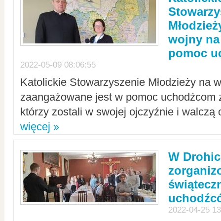
Stowarzy
Młodzież
wojny na 
pomoc u
2022-05-09 08:06:55
Katolickie Stowarzyszenie Młodzieży na w
zaangażowane jest w pomoc uchodźcom z 
którzy zostali w swojej ojczyźnie i walczą 
więcej »
W Drohic
zorgani
świątecz
uchodźc
2022-04-25 13