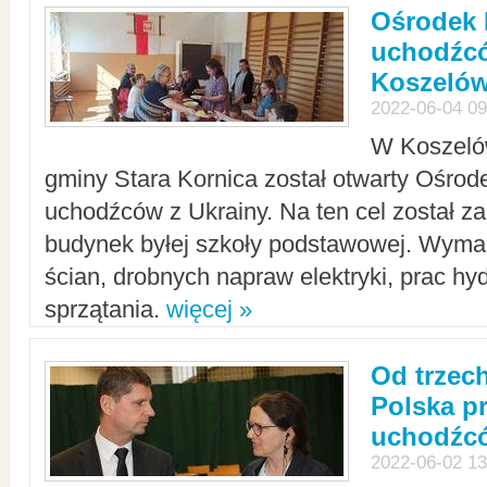
Ośrodek 
uchodźcó
Koszeló
2022-06-04 09
W Koszelów
gminy Stara Kornica został otwarty Ośro
uchodźców z Ukrainy. Na ten cel został 
budynek byłej szkoły podstawowej. Wyma
ścian, drobnych napraw elektryki, prac hy
sprzątania.
więcej »
Od trzec
Polska p
uchodźcó
2022-06-02 13