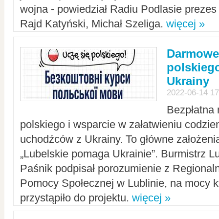
wojna - powiedział Radiu Podlasie preze
Rajd Katyński, Michał Szeliga.
więcej »
Darmowe 
polskiego
Ukrainy
2022-06-14 17
Bezpłatna 
polskiego i wsparcie w załatwieniu codzi
uchodźców z Ukrainy. To główne założenia
„Lubelskie pomaga Ukrainie”. Burmistrz L
Paśnik podpisał porozumienie z Regiona
Pomocy Społecznej w Lublinie, na mocy k
przystąpiło do projektu.
więcej »