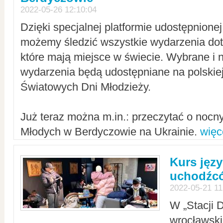
2022-05-26 12:10:04
Dzięki specjalnej platformie udostępnione
możemy śledzić wszystkie wydarzenia dot
które mają miejsce w świecie. Wybrane i 
wydarzenia będą udostępniane na polskiej
Światowych Dni Młodzieży.
Już teraz można m.in.: przeczytać o noc
Młodych w Berdyczowie na Ukrainie.
więc
Kurs języ
uchodźcó
2022-05-21 11
W „Stacji D
wrocławsk