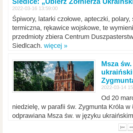
Siedlce: „Ubierz Żołnierza Ukraińs
2022-03-16 13:59:00
Śpiwory, latarki czołowe, apteczki, polary, 
termiczna, rękawice wojskowe, te wymieni
przedmioty zbiera Centrum Duszpasterst
Siedlcach.
więcej »
Msza św.
ukraiński
Zygmunta
2022-03-14 15
Od 20 mar
niedzielę, w parafii św. Zygmunta Króla w
odprawiana Msza św. w języku ukraiński
|<<
<<