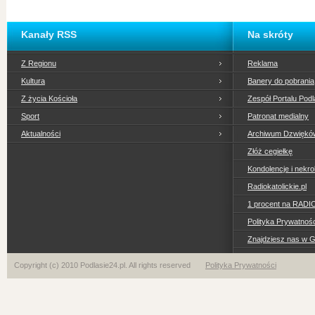
Kanały RSS
Na skróty
Z Regionu
Reklama
Kultura
Banery do pobrania
Z życia Kościoła
Zespół Portalu Podl
Sport
Patronat medialny
Aktualności
Archiwum Dzwiękó
Złóż cegiełkę
Kondolencje i nekro
Radiokatolickie.pl
1 procent na RADI
Polityka Prywatno
Znajdziesz nas w 
Copyright (c) 2010 Podlasie24.pl. All rights reserved
Polityka Prywatności