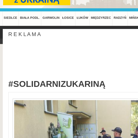
SIEDLCE
BIAŁA PODL.
GARWOLIN
ŁOSICE
ŁUKÓW
MIĘDZYRZEC
RADZYŃ
MIŃS
R E K L A M A
#SOLIDARNIZUKARINĄ