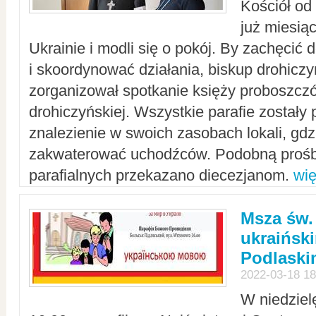
Kościół od
już miesią
Ukrainie i modli się o pokój. By zachęcić
i skoordynować działania, biskup drohicz
zorganizował spotkanie księży proboszczó
drohiczyńskiej. Wszystkie parafie zostały
znalezienie w swoich zasobach lokali, gd
zakwaterować uchodźców. Podobną prośb
parafialnych przekazano diecezjanom.
wię
Msza św.
ukraińsk
Podlaski
2022-03-18 18
W niedziel