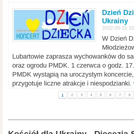
Dzień Dz
Ukrainy
2022-05-31 10
W Dzień D
Młodzieżo
Lubartowie zaprasza wychowanków do sal
oraz ogrodu PMDK. 1 czerwca o godz. 17.0
PMDK wystąpią na uroczystym koncercie
przygotuje liczne atrakcje i niespodzianki.
1
2
3
4
5
6
7
8
Kościół dla Ukrainy - Diecezja 