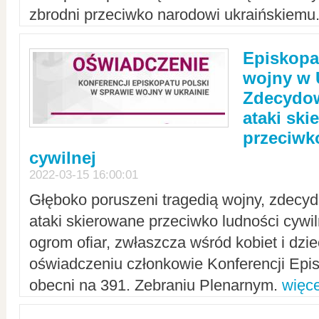
zbrodni przeciwko narodowi ukraińskiemu
Episkopa
wojny w 
Zdecydow
ataki sk
przeciwk
cywilnej
2022-03-15 16:00:01
Głęboko poruszeni tragedią wojny, zdecy
ataki skierowane przeciwko ludności cywi
ogrom ofiar, zwłaszcza wśród kobiet i dzie
oświadczeniu członkowie Konferencji Epis
obecni na 391. Zebraniu Plenarnym.
więce