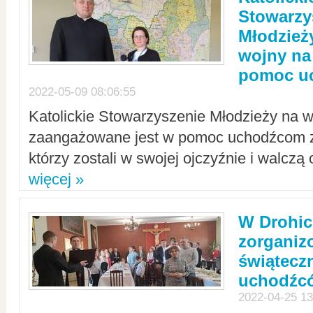
Stowarzy
Młodzież
wojny na 
pomoc u
2022-05-09 08:06:55
Katolickie Stowarzyszenie Młodzieży na w
zaangażowane jest w pomoc uchodźcom z 
którzy zostali w swojej ojczyźnie i walczą 
więcej »
W Drohic
zorgani
świątecz
uchodźc
2022-04-25 13