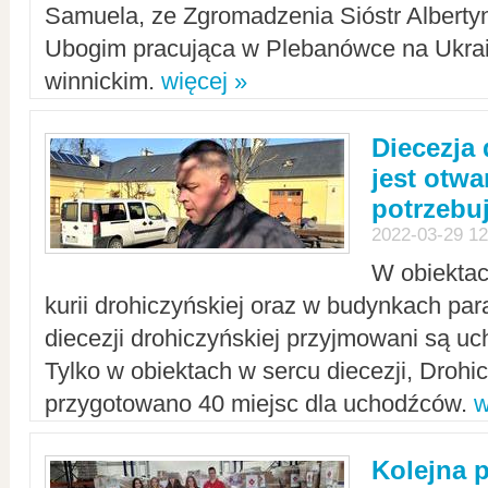
Samuela, ze Zgromadzenia Sióstr Alberty
Ubogim pracująca w Plebanówce na Ukrai
winnickim.
więcej »
Diecezja
jest otwa
potrzebu
2022-03-29 12
W obiektac
kurii drohiczyńskiej oraz w budynkach para
diecezji drohiczyńskiej przyjmowani są uc
Tylko w obiektach w sercu diecezji, Drohi
przygotowano 40 miejsc dla uchodźców.
w
Kolejna 