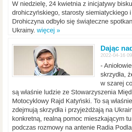
W niedzielę, 24 kwietnia z inicjatywy bisk
drohiczyńskiego, starosty siemiatyckiego i
Drohiczyna odbyło się świąteczne spotka
Ukrainy.
więcej »
Dając nad
2022-04-16 09
- Aniołowi
skrzydła, 
w szarej c
są właśnie ludzie ze Stowarzyszenia Mi
Motocyklowy Rajd Katyński. To są właśnie 
zdejmują skrzydła i przyjeżdżają na Ukrai
konkretną, realną pomoc mieszkającym tu
podczas rozmowy na antenie Radia Podlas