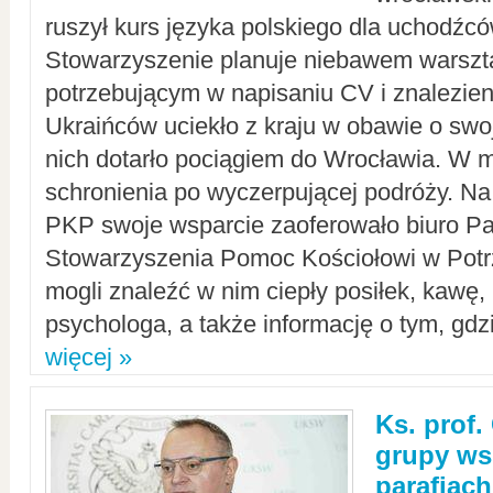
ruszył kurs języka polskiego dla uchodźcó
Stowarzyszenie planuje niebawem warszt
potrzebującym w napisaniu CV i znalezieni
Ukraińców uciekło z kraju w obawie o swoj
nich dotarło pociągiem do Wrocławia. W m
schronienia po wyczerpującej podróży. 
PKP swoje wsparcie zaoferowało biuro P
Stowarzyszenia Pomoc Kościołowi w Potr
mogli znaleźć w nim ciepły posiłek, kawę,
psychologa, a także informację o tym, gdzi
więcej »
Ks. prof.
grupy ws
parafiach