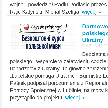
wojna - powiedział Radiu Podlasie preze
Rajd Katyński, Michał Szeliga.
więcej »
Darmowe 
polskiego
Ukrainy
2022-06-14 17
Bezpłatna 
polskiego i wsparcie w załatwieniu codzi
uchodźców z Ukrainy. To główne założenia
„Lubelskie pomaga Ukrainie”. Burmistrz L
Paśnik podpisał porozumienie z Regiona
Pomocy Społecznej w Lublinie, na mocy k
przystąpiło do projektu.
więcej »