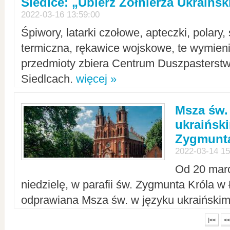
Siedlce: „Ubierz Żołnierza Ukraińs
2022-03-16 13:59:00
Śpiwory, latarki czołowe, apteczki, polary, 
termiczna, rękawice wojskowe, te wymieni
przedmioty zbiera Centrum Duszpasterst
Siedlcach.
więcej »
Msza św.
ukraiński
Zygmunta
2022-03-14 15
Od 20 mar
niedzielę, w parafii św. Zygmunta Króla w
odprawiana Msza św. w języku ukraiński
|<<
<<