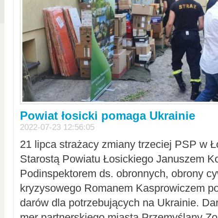
Powiat łosicki pomaga Ukrainie
2022-07-23 12:56:05
21 lipca strażacy zmiany trzeciej PSP w 
Starostą Powiatu Łosickiego Januszem Ko
Podinspektorem ds. obronnych, obrony cyw
kryzysowego Romanem Kasprowiczem po
darów dla potrzebujących na Ukrainie. Dar
mer partnerskiego miasta Przemyślany Zo