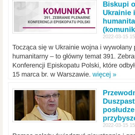
Biskupi 
Ukrainie 
humanit
(komunik
2022-03-15 15
Tocząca się w Ukrainie wojna i wywołany 
humanitarny – to główny temat 391. Zebr
Konferencji Episkopatu Polski, które odbył
15 marca br. w Warszawie.
więcej »
Przewodn
Duszpast
posłudze
przybys
2022-03-15 15