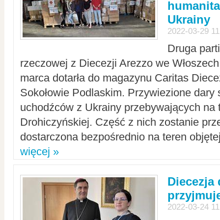
humanita
Ukrainy
2022-03-29 11
Druga part
rzeczowej z Diecezji Arezzo we Włoszech 
marca dotarła do magazynu Caritas Diecez
Sokołowie Podlaskim. Przywiezione dary 
uchodźców z Ukrainy przebywających na t
Drohiczyńskiej. Część z nich zostanie pr
dostarczona bezpośrednio na teren objęte
więcej »
Diecezja
przyjmuj
2022-03-24 11