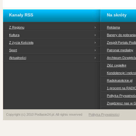
Kanały RSS
Na skróty
Z Regionu
Reklama
Kultura
Banery do pobrania
Z życia Kościoła
Zespół Portalu Podl
Sport
Patronat medialny
Aktualności
Archiwum Dzwiękó
Złóż cegiełkę
Kondolencje i nekro
Radiokatolickie.pl
1 procent na RADI
Polityka Prywatno
Znajdziesz nas w 
Copyright (c) 2010 Podlasie24.pl. All rights reserved
Polityka Prywatności