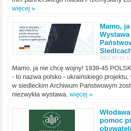
więcej »
Mamo, ja
Wystawa
Państwo
Siedlcac
2022-07-16 11
Mamo, ja nie chcę wojny! 1939-45 POLS
- to nazwa polsko - ukraińskiego projektu
w siedleckim Archiwum Państwowym zosta
niezwykła wystawa.
więcej »
Włodawa:
pomoc pr
obywatel