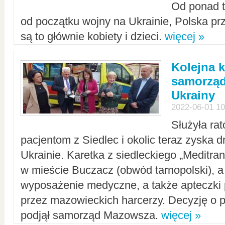
Od ponad tr
od początku wojny na Ukrainie, Polska p
są to głównie kobiety i dzieci.
więcej »
Kolejna k
samorząd
Ukrainy
2022-06-01 10
Służyła ra
pacjentom z Siedlec i okolic teraz zyska d
Ukrainie. Karetka z siedleckiego „Meditrans
w mieście Buczacz (obwód tarnopolski), a
wyposażenie medyczne, a także apteczki
przez mazowieckich harcerzy. Decyzję o 
podjął samorząd Mazowsza.
więcej »