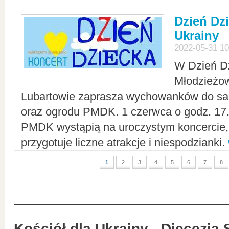
Dzień Dz
Ukrainy
2022-05-31 10
W Dzień D
Młodzieżo
Lubartowie zaprasza wychowanków do sal
oraz ogrodu PMDK. 1 czerwca o godz. 17.0
PMDK wystąpią na uroczystym koncercie
przygotuje liczne atrakcje i niespodzianki.
1
2
3
4
5
6
7
8
Kościół dla Ukrainy - Diecezja 