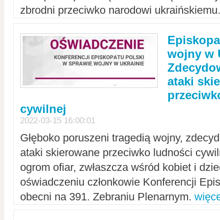
zbrodni przeciwko narodowi ukraińskiemu
Episkopa
wojny w 
Zdecydow
ataki sk
przeciwk
cywilnej
2022-03-15 16:00:01
Głęboko poruszeni tragedią wojny, zdecy
ataki skierowane przeciwko ludności cywi
ogrom ofiar, zwłaszcza wśród kobiet i dzie
oświadczeniu członkowie Konferencji Epis
obecni na 391. Zebraniu Plenarnym.
więce