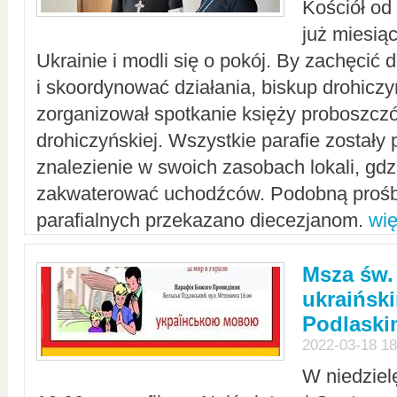
Kościół od
już miesią
Ukrainie i modli się o pokój. By zachęcić
i skoordynować działania, biskup drohicz
zorganizował spotkanie księży proboszczó
drohiczyńskiej. Wszystkie parafie zostały
znalezienie w swoich zasobach lokali, gd
zakwaterować uchodźców. Podobną prośb
parafialnych przekazano diecezjanom.
wię
Msza św.
ukraińsk
Podlaski
2022-03-18 18
W niedziel