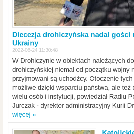
Diecezja drohiczyńska nadal gości
Ukrainy
2022-06-24 11:30:48
W Drohiczynie w obiektach należących do 
drohiczyńskiej niemal od początku wojny 
przyjmowani są uchodźcy. Otoczenie tych 
możliwe dzięki wsparciu państwa, ale też 
wielu osób i instytucji, powiedział Radiu P
Jurczak - dyrektor administracyjny Kurii D
więcej »
Katolicki