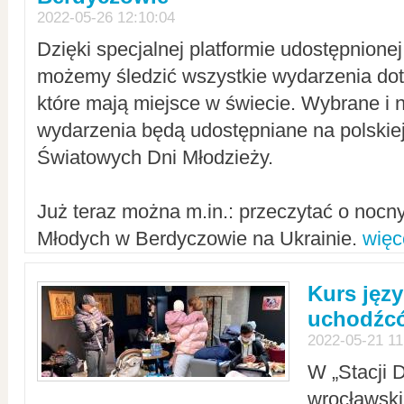
2022-05-26 12:10:04
Dzięki specjalnej platformie udostępnione
możemy śledzić wszystkie wydarzenia dot
które mają miejsce w świecie. Wybrane i 
wydarzenia będą udostępniane na polskiej
Światowych Dni Młodzieży.
Już teraz można m.in.: przeczytać o noc
Młodych w Berdyczowie na Ukrainie.
więc
Kurs języ
uchodźcó
2022-05-21 11
W „Stacji D
wrocławsk