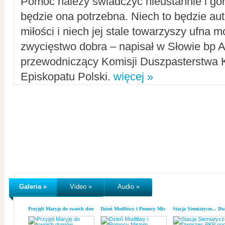
Pomoc należy świadczyć nieustannie i gorl
będzie ona potrzebna. Niech to będzie au
miłości i niech jej stale towarzyszy ufna m
zwycięstwo dobra – napisał w Słowie bp A
przewodniczący Komisji Duszpasterstwa K
Episkopatu Polski.
więcej »
Galeria »
Video »
Audio »
Przyjęli Maryję do swoich domów
Dzień Modlitwy i Pomocy Misjom
Stacja Siemiatycze... D