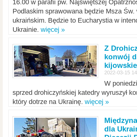
16.00 w parafii pw. Najświętszej Opatrzno
Podlaskim sprawowana będzie Msza Św. 
ukraińskim. Będzie to Eucharystia w intenc
Ukrainie.
więcej »
Z Drohic
konwój d
kijowskie
2022-03-15 14
W poniedzi
sprzed drohiczyńskiej katedry wyruszył k
który dotrze na Ukrainę.
więcej »
Międzyn
dla Ukra