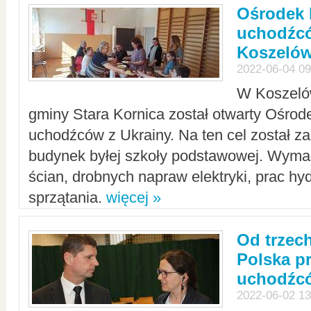
Ośrodek 
uchodźcó
Koszeló
2022-06-04 09
W Koszelów
gminy Stara Kornica został otwarty Ośro
uchodźców z Ukrainy. Na ten cel został 
budynek byłej szkoły podstawowej. Wyma
ścian, drobnych napraw elektryki, prac hy
sprzątania.
więcej »
Od trzec
Polska p
uchodźcó
2022-06-02 13