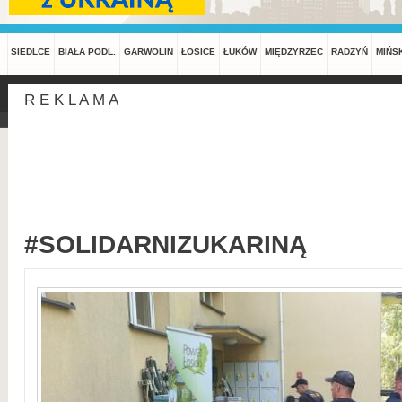
SIEDLCE
BIAŁA PODL.
GARWOLIN
ŁOSICE
ŁUKÓW
MIĘDZYRZEC
RADZYŃ
MIŃS
R E K L A M A
#SOLIDARNIZUKARINĄ