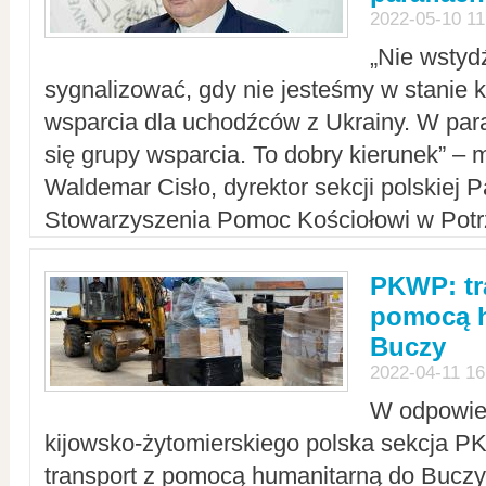
2022-05-10 11
„Nie wstyd
sygnalizować, gdy nie jesteśmy w stanie
wsparcia dla uchodźców z Ukrainy. W para
się grupy wsparcia. To dobry kierunek” – m
Waldemar Cisło, dyrektor sekcji polskiej 
Stowarzyszenia Pomoc Kościołowi w Potr
PKWP: tr
pomocą h
Buczy
2022-04-11 16
W odpowied
kijowsko-żytomierskiego polska sekcja 
transport z pomocą humanitarną do Buczy,