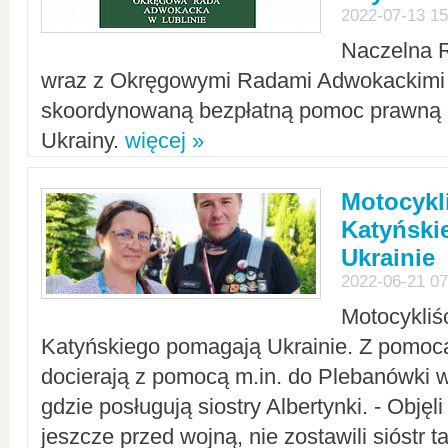
2022-07-13 15
Naczelna 
wraz z Okręgowymi Radami Adwokackimi 
skoordynowaną bezpłatną pomoc prawną d
Ukrainy.
więcej »
Motocykli
Katyński
Ukrainie
2022-06-21 07
Motocykliś
Katyńskiego pomagają Ukrainie. Z pomoc
docierają z pomocą m.in. do Plebanówki w
gdzie posługują siostry Albertynki. - Objęl
jeszcze przed wojną, nie zostawili sióstr 