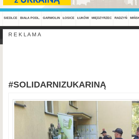
SIEDLCE
BIAŁA PODL.
GARWOLIN
ŁOSICE
ŁUKÓW
MIĘDZYRZEC
RADZYŃ
MIŃS
R E K L A M A
#SOLIDARNIZUKARINĄ