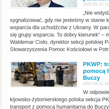
2022-05-10 11
„Nie wstyd
sygnalizować, gdy nie jesteśmy w stanie
wsparcia dla uchodźców z Ukrainy. W para
się grupy wsparcia. To dobry kierunek” – m
Waldemar Cisło, dyrektor sekcji polskiej 
Stowarzyszenia Pomoc Kościołowi w Potr
PKWP: tr
pomocą h
Buczy
2022-04-11 16
W odpowied
kijowsko-żytomierskiego polska sekcja 
transport z pomocą humanitarną do Buczy,