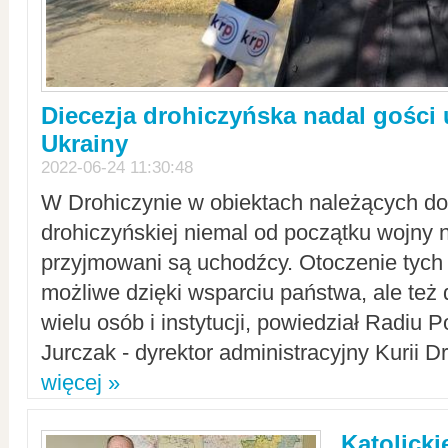
Diecezja drohiczyńska nadal gości
Ukrainy
2022-06-24 11:30:48
W Drohiczynie w obiektach należących do 
drohiczyńskiej niemal od początku wojny 
przyjmowani są uchodźcy. Otoczenie tych 
możliwe dzięki wsparciu państwa, ale też 
wielu osób i instytucji, powiedział Radiu P
Jurczak - dyrektor administracyjny Kurii D
więcej »
Katolicki