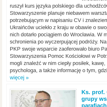
ruszył kurs języka polskiego dla uchodźcó
Stowarzyszenie planuje niebawem warszt
potrzebującym w napisaniu CV i znalezieni
Ukraińców uciekło z kraju w obawie o swoj
nich dotarło pociągiem do Wrocławia. W m
schronienia po wyczerpującej podróży. 
PKP swoje wsparcie zaoferowało biuro P
Stowarzyszenia Pomoc Kościołowi w Potr
mogli znaleźć w nim ciepły posiłek, kawę,
psychologa, a także informację o tym, gdzi
więcej »
Ks. prof.
grupy ws
parafiach