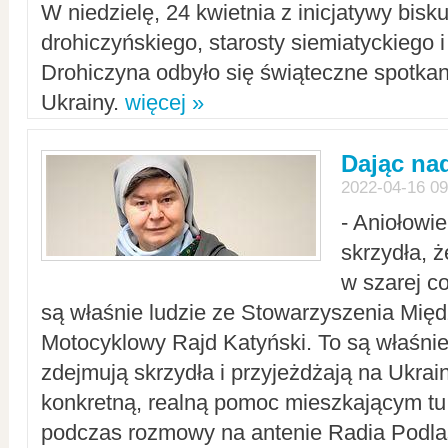
W niedzielę, 24 kwietnia z inicjatywy bisk
drohiczyńskiego, starosty siemiatyckiego i
Drohiczyna odbyło się świąteczne spotka
Ukrainy.
więcej »
Dając nad
2022-04-16 09
- Aniołowi
skrzydła, 
w szarej c
są właśnie ludzie ze Stowarzyszenia Mi
Motocyklowy Rajd Katyński. To są właśnie 
zdejmują skrzydła i przyjeżdżają na Ukrai
konkretną, realną pomoc mieszkającym tu
podczas rozmowy na antenie Radia Podlas