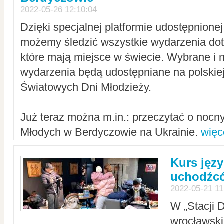
2022-05-26 12:10:04
Dzięki specjalnej platformie udostępnione
możemy śledzić wszystkie wydarzenia dot
które mają miejsce w świecie. Wybrane i 
wydarzenia będą udostępniane na polskiej
Światowych Dni Młodzieży.
Już teraz można m.in.: przeczytać o noc
Młodych w Berdyczowie na Ukrainie.
więc
Kurs języ
uchodźcó
2022-05-21 11
W „Stacji D
wrocławsk