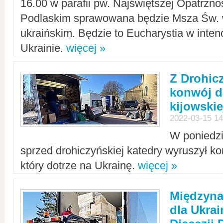
16.00 w parafii pw. Najświętszej Opatrzno
Podlaskim sprawowana będzie Msza Św. 
ukraińskim. Będzie to Eucharystia w intenc
Ukrainie.
więcej »
Z Drohic
konwój d
kijowskie
2022-03-15 14
W poniedzi
sprzed drohiczyńskiej katedry wyruszył k
który dotrze na Ukrainę.
więcej »
Międzyn
dla Ukra