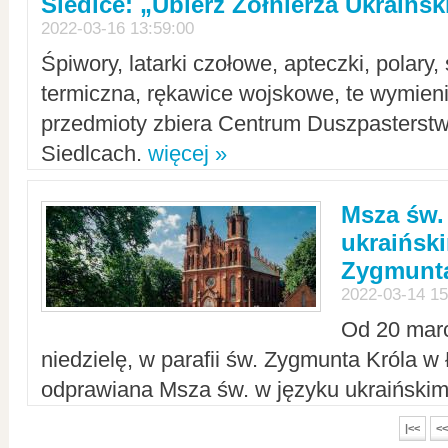
Siedlce: „Ubierz Żołnierza Ukraińs
2022-03-16 13:59:00
Śpiwory, latarki czołowe, apteczki, polary, 
termiczna, rękawice wojskowe, te wymieni
przedmioty zbiera Centrum Duszpasterst
Siedlcach.
więcej »
Msza św.
ukraiński
Zygmunta
2022-03-14 15
Od 20 mar
niedzielę, w parafii św. Zygmunta Króla w
odprawiana Msza św. w języku ukraiński
|<<
<<