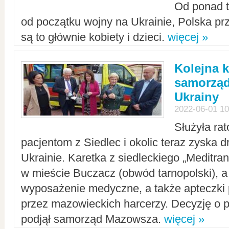
Od ponad tr
od początku wojny na Ukrainie, Polska p
są to głównie kobiety i dzieci.
więcej »
Kolejna k
samorząd
Ukrainy
2022-06-01 10
Służyła ra
pacjentom z Siedlec i okolic teraz zyska d
Ukrainie. Karetka z siedleckiego „Meditrans
w mieście Buczacz (obwód tarnopolski), a
wyposażenie medyczne, a także apteczki
przez mazowieckich harcerzy. Decyzję o 
podjął samorząd Mazowsza.
więcej »