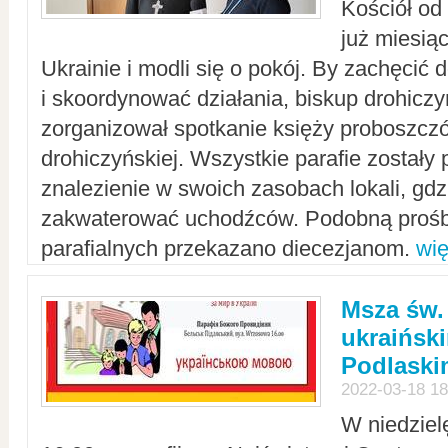
Kościół od
już miesią
Ukrainie i modli się o pokój. By zachęcić
i skoordynować działania, biskup drohicz
zorganizował spotkanie księży proboszczó
drohiczyńskiej. Wszystkie parafie zostały
znalezienie w swoich zasobach lokali, gd
zakwaterować uchodźców. Podobną prośb
parafialnych przekazano diecezjanom.
wię
Msza św.
ukraińsk
Podlaski
2022-03-18 18
W niedziel