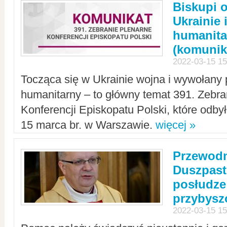
Biskupi 
Ukrainie 
humanit
(komunik
2022-03-15 15
Tocząca się w Ukrainie wojna i wywołany 
humanitarny – to główny temat 391. Zebr
Konferencji Episkopatu Polski, które odbył
15 marca br. w Warszawie.
więcej »
Przewodn
Duszpast
posłudze
przybys
2022-03-15 15