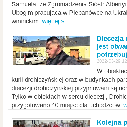
Samuela, ze Zgromadzenia Sióstr Alberty
Ubogim pracująca w Plebanówce na Ukrai
winnickim.
więcej »
Diecezja
jest otwa
potrzebu
2022-03-29 12
W obiektac
kurii drohiczyńskiej oraz w budynkach para
diecezji drohiczyńskiej przyjmowani są uc
Tylko w obiektach w sercu diecezji, Drohi
przygotowano 40 miejsc dla uchodźców.
w
Kolejna 