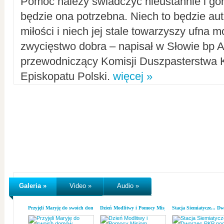
Pomoc należy świadczyć nieustannie i gorl
będzie ona potrzebna. Niech to będzie au
miłości i niech jej stale towarzyszy ufna m
zwycięstwo dobra – napisał w Słowie bp A
przewodniczący Komisji Duszpasterstwa K
Episkopatu Polski.
więcej »
Galeria »
Video »
Audio »
Przyjęli Maryję do swoich domów
Dzień Modlitwy i Pomocy Misjom
Stacja Siemiatycze... D