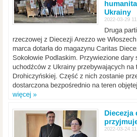
humanita
Ukrainy
2022-03-29 11
Druga part
rzeczowej z Diecezji Arezzo we Włoszech 
marca dotarła do magazynu Caritas Diecez
Sokołowie Podlaskim. Przywiezione dary 
uchodźców z Ukrainy przebywających na t
Drohiczyńskiej. Część z nich zostanie pr
dostarczona bezpośrednio na teren objęte
więcej »
Diecezja
przyjmuj
2022-03-24 11