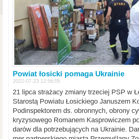
Powiat łosicki pomaga Ukrainie
2022-07-23 12:56:05
21 lipca strażacy zmiany trzeciej PSP w 
Starostą Powiatu Łosickiego Januszem Ko
Podinspektorem ds. obronnych, obrony cyw
kryzysowego Romanem Kasprowiczem po
darów dla potrzebujących na Ukrainie. Dar
mer partnerskiego miasta Przemyślany Zo