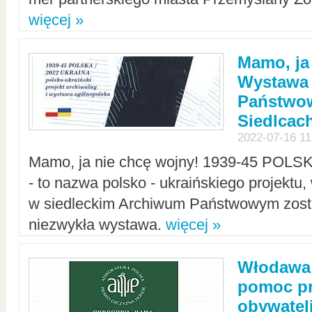
więcej »
Mamo, ja
Wystawa
Państwo
Siedlcac
2022-07-16 11
Mamo, ja nie chcę wojny! 1939-45 POLS
- to nazwa polsko - ukraińskiego projektu
w siedleckim Archiwum Państwowym zosta
niezwykła wystawa.
więcej »
Włodawa:
pomoc pr
obywatel