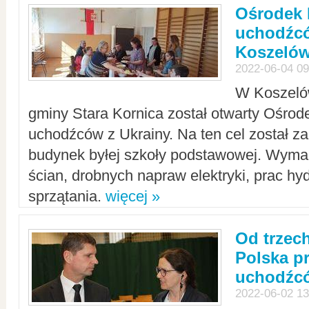
Ośrodek 
uchodźcó
Koszeló
2022-06-04 09
W Koszelów
gminy Stara Kornica został otwarty Ośro
uchodźców z Ukrainy. Na ten cel został 
budynek byłej szkoły podstawowej. Wyma
ścian, drobnych napraw elektryki, prac hy
sprzątania.
więcej »
Od trzec
Polska p
uchodźcó
2022-06-02 13