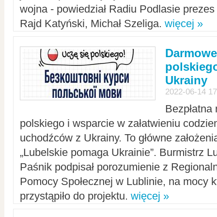
wojna - powiedział Radiu Podlasie preze
Rajd Katyński, Michał Szeliga.
więcej »
Darmowe 
polskiego
Ukrainy
2022-06-14 17
Bezpłatna 
polskiego i wsparcie w załatwieniu codzi
uchodźców z Ukrainy. To główne założenia
„Lubelskie pomaga Ukrainie”. Burmistrz L
Paśnik podpisał porozumienie z Regiona
Pomocy Społecznej w Lublinie, na mocy k
przystąpiło do projektu.
więcej »