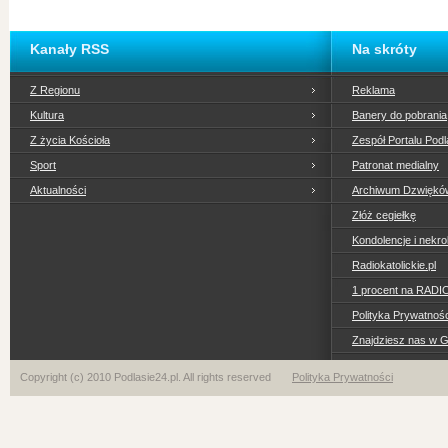
Kanały RSS
Na skróty
Z Regionu
Reklama
Kultura
Banery do pobrania
Z życia Kościoła
Zespół Portalu Podl
Sport
Patronat medialny
Aktualności
Archiwum Dzwiękó
Złóż cegiełkę
Kondolencje i nekro
Radiokatolickie.pl
1 procent na RADI
Polityka Prywatno
Znajdziesz nas w 
Copyright (c) 2010 Podlasie24.pl. All rights reserved
Polityka Prywatności