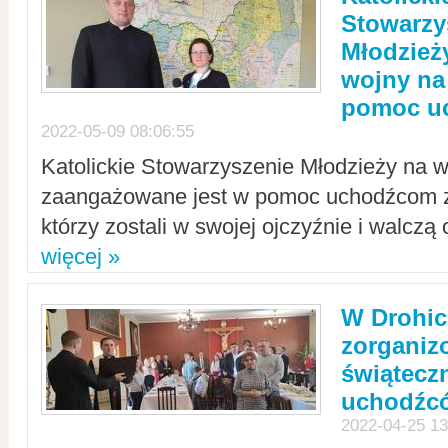
Stowarzy
Młodzież
wojny na 
pomoc u
2022-05-09 08:06:55
Katolickie Stowarzyszenie Młodzieży na w
zaangażowane jest w pomoc uchodźcom z 
którzy zostali w swojej ojczyźnie i walczą 
więcej »
W Drohic
zorgani
świątecz
uchodźc
2022-04-25 13