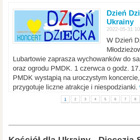
Dzień Dz
Ukrainy
2022-05-31 10
W Dzień D
Młodzieżo
Lubartowie zaprasza wychowanków do sal
oraz ogrodu PMDK. 1 czerwca o godz. 17.0
PMDK wystąpią na uroczystym koncercie
przygotuje liczne atrakcje i niespodzianki.
1
2
3
4
5
6
7
8
Kościół dla Ukrainy - Diecezja 