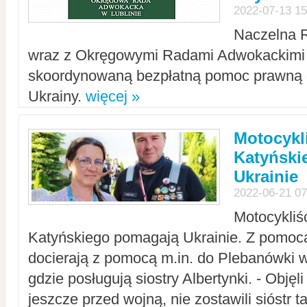
2022-07-13 15
Naczelna 
wraz z Okręgowymi Radami Adwokackimi 
skoordynowaną bezpłatną pomoc prawną d
Ukrainy.
więcej »
Motocykli
Katyński
Ukrainie
2022-06-21 07
Motocykliś
Katyńskiego pomagają Ukrainie. Z pomoc
docierają z pomocą m.in. do Plebanówki w
gdzie posługują siostry Albertynki. - Objęl
jeszcze przed wojną, nie zostawili sióstr 