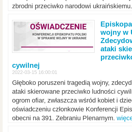
zbrodni przeciwko narodowi ukraińskiemu
Episkopa
wojny w 
Zdecydow
ataki sk
przeciwk
cywilnej
2022-03-15 16:00:01
Głęboko poruszeni tragedią wojny, zdecy
ataki skierowane przeciwko ludności cywi
ogrom ofiar, zwłaszcza wśród kobiet i dzie
oświadczeniu członkowie Konferencji Epis
obecni na 391. Zebraniu Plenarnym.
więce