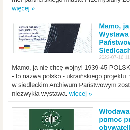
więcej »
Mamo, ja
Wystawa
Państwo
Siedlcac
2022-07-16 11
Mamo, ja nie chcę wojny! 1939-45 POLS
- to nazwa polsko - ukraińskiego projektu
w siedleckim Archiwum Państwowym zosta
niezwykła wystawa.
więcej »
Włodawa:
pomoc pr
obywatel