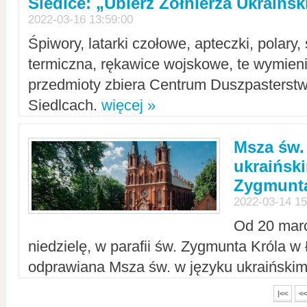
Siedlce: „Ubierz Żołnierza Ukraińs
2022-03-16 13:59:00
Śpiwory, latarki czołowe, apteczki, polary, 
termiczna, rękawice wojskowe, te wymieni
przedmioty zbiera Centrum Duszpasterst
Siedlcach.
więcej »
Msza św.
ukraiński
Zygmunta
2022-03-14 15
Od 20 mar
niedzielę, w parafii św. Zygmunta Króla w
odprawiana Msza św. w języku ukraiński
|<<
<<