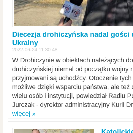
Diecezja drohiczyńska nadal gości
Ukrainy
2022-06-24 11:30:48
W Drohiczynie w obiektach należących do 
drohiczyńskiej niemal od początku wojny 
przyjmowani są uchodźcy. Otoczenie tych 
możliwe dzięki wsparciu państwa, ale też 
wielu osób i instytucji, powiedział Radiu P
Jurczak - dyrektor administracyjny Kurii D
więcej »
Katolicki