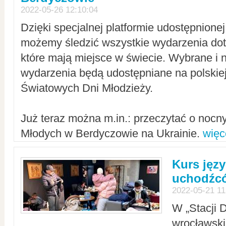
2022-05-26 12:10:04
Dzięki specjalnej platformie udostępnione
możemy śledzić wszystkie wydarzenia dot
które mają miejsce w świecie. Wybrane i 
wydarzenia będą udostępniane na polskiej
Światowych Dni Młodzieży.
Już teraz można m.in.: przeczytać o noc
Młodych w Berdyczowie na Ukrainie.
więc
Kurs języ
uchodźcó
2022-05-21 11
W „Stacji D
wrocławsk