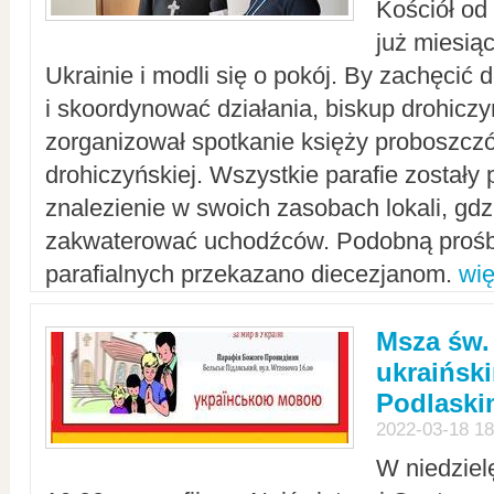
Kościół od
już miesią
Ukrainie i modli się o pokój. By zachęcić
i skoordynować działania, biskup drohicz
zorganizował spotkanie księży proboszczó
drohiczyńskiej. Wszystkie parafie zostały
znalezienie w swoich zasobach lokali, gd
zakwaterować uchodźców. Podobną prośb
parafialnych przekazano diecezjanom.
wię
Msza św.
ukraińsk
Podlaski
2022-03-18 18
W niedziel