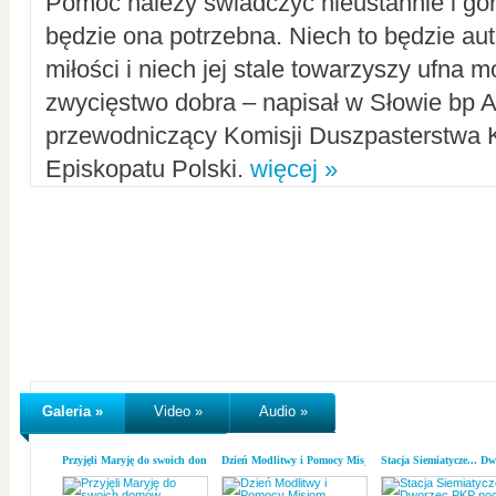
Pomoc należy świadczyć nieustannie i gorl
będzie ona potrzebna. Niech to będzie au
miłości i niech jej stale towarzyszy ufna m
zwycięstwo dobra – napisał w Słowie bp A
przewodniczący Komisji Duszpasterstwa K
Episkopatu Polski.
więcej »
Galeria »
Video »
Audio »
Przyjęli Maryję do swoich domów
Dzień Modlitwy i Pomocy Misjom
Stacja Siemiatycze... D