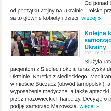
Od ponad tr
od początku wojny na Ukrainie, Polska p
są to głównie kobiety i dzieci.
więcej »
Kolejna k
samorząd
Ukrainy
2022-06-01 10
Służyła ra
pacjentom z Siedlec i okolic teraz zyska d
Ukrainie. Karetka z siedleckiego „Meditrans
w mieście Buczacz (obwód tarnopolski), a
wyposażenie medyczne, a także apteczki
przez mazowieckich harcerzy. Decyzję o 
podjął samorząd Mazowsza.
więcej »