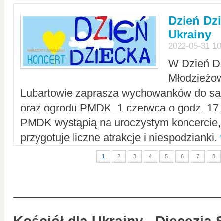
Dzień Dz
Ukrainy
2022-05-31 10
W Dzień D
Młodzieżo
Lubartowie zaprasza wychowanków do sal
oraz ogrodu PMDK. 1 czerwca o godz. 17.0
PMDK wystąpią na uroczystym koncercie
przygotuje liczne atrakcje i niespodzianki.
1
2
3
4
5
6
7
8
Kościół dla Ukrainy - Diecezja 