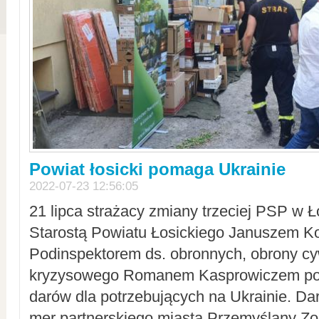
Powiat łosicki pomaga Ukrainie
2022-07-23 12:56:05
21 lipca strażacy zmiany trzeciej PSP w 
Starostą Powiatu Łosickiego Januszem Ko
Podinspektorem ds. obronnych, obrony cyw
kryzysowego Romanem Kasprowiczem po
darów dla potrzebujących na Ukrainie. Dar
mer partnerskiego miasta Przemyślany Zo