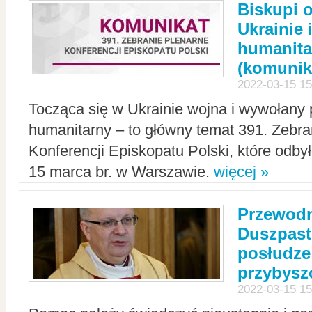
Biskupi 
Ukrainie 
humanit
(komunik
2022-03-15 15
Tocząca się w Ukrainie wojna i wywołany 
humanitarny – to główny temat 391. Zebr
Konferencji Episkopatu Polski, które odbył
15 marca br. w Warszawie.
więcej »
Przewodn
Duszpast
posłudze
przybys
2022-03-15 15