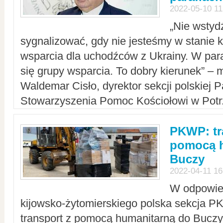
2022-05-10 11
„Nie wstyd
sygnalizować, gdy nie jesteśmy w stanie
wsparcia dla uchodźców z Ukrainy. W para
się grupy wsparcia. To dobry kierunek” – m
Waldemar Cisło, dyrektor sekcji polskiej 
Stowarzyszenia Pomoc Kościołowi w Potr
PKWP: tr
pomocą h
Buczy
2022-04-11 16
W odpowied
kijowsko-żytomierskiego polska sekcja 
transport z pomocą humanitarną do Buczy,