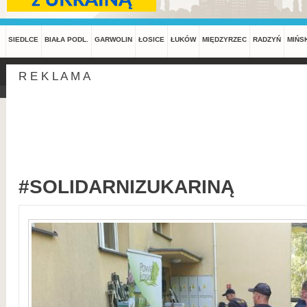
SIEDLCE
BIAŁA PODL.
GARWOLIN
ŁOSICE
ŁUKÓW
MIĘDZYRZEC
RADZYŃ
MIŃS
R E K L A M A
#SOLIDARNIZUKARINĄ