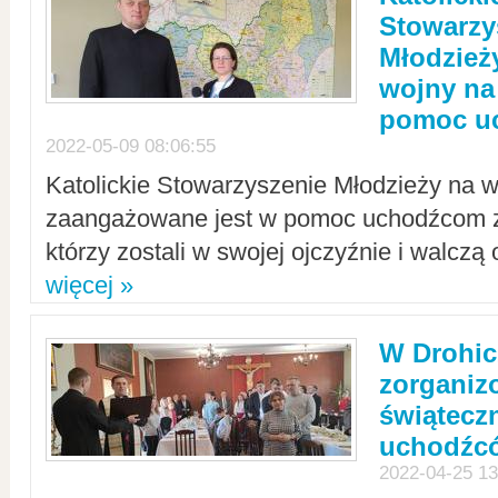
Stowarzy
Młodzież
wojny na 
pomoc u
2022-05-09 08:06:55
Katolickie Stowarzyszenie Młodzieży na w
zaangażowane jest w pomoc uchodźcom z 
którzy zostali w swojej ojczyźnie i walczą 
więcej »
W Drohic
zorgani
świątecz
uchodźc
2022-04-25 13