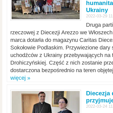
humanita
Ukrainy
2022-03-29 11
Druga part
rzeczowej z Diecezji Arezzo we Włoszech 
marca dotarła do magazynu Caritas Diecez
Sokołowie Podlaskim. Przywiezione dary 
uchodźców z Ukrainy przebywających na t
Drohiczyńskiej. Część z nich zostanie pr
dostarczona bezpośrednio na teren objęte
więcej »
Diecezja
przyjmuj
2022-03-24 11