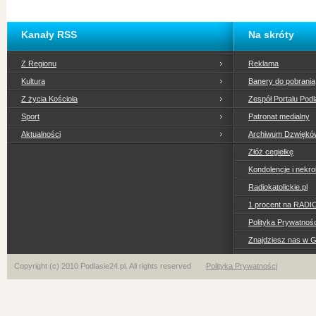
Kanały RSS
Na skróty
Z Regionu
Reklama
Kultura
Banery do pobrania
Z życia Kościoła
Zespół Portalu Podl
Sport
Patronat medialny
Aktualności
Archiwum Dzwiękó
Złóż cegiełkę
Kondolencje i nekro
Radiokatolickie.pl
1 procent na RADI
Polityka Prywatno
Znajdziesz nas w 
Copyright (c) 2010 Podlasie24.pl. All rights reserved
Polityka Prywatności