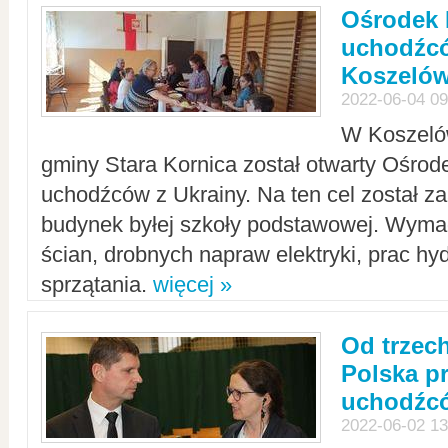
Ośrodek 
uchodźcó
Koszeló
2022-06-04 09
W Koszelów
gminy Stara Kornica został otwarty Ośro
uchodźców z Ukrainy. Na ten cel został 
budynek byłej szkoły podstawowej. Wyma
ścian, drobnych napraw elektryki, prac hy
sprzątania.
więcej »
Od trzec
Polska p
uchodźcó
2022-06-02 13