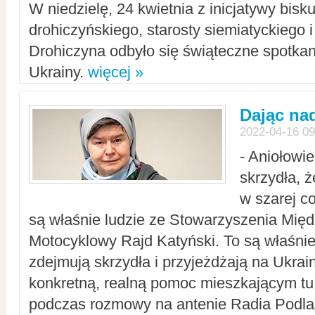
W niedzielę, 24 kwietnia z inicjatywy bisk
drohiczyńskiego, starosty siemiatyckiego i
Drohiczyna odbyło się świąteczne spotka
Ukrainy.
więcej »
Dając nad
2022-04-16 09
- Aniołowi
skrzydła, 
w szarej c
są właśnie ludzie ze Stowarzyszenia Mi
Motocyklowy Rajd Katyński. To są właśnie 
zdejmują skrzydła i przyjeżdżają na Ukrai
konkretną, realną pomoc mieszkającym tu
podczas rozmowy na antenie Radia Podlas