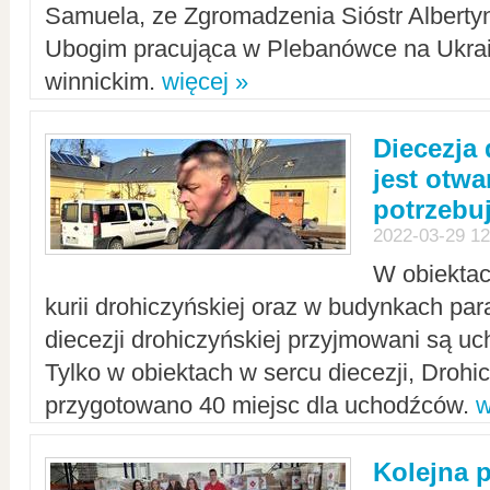
Samuela, ze Zgromadzenia Sióstr Alberty
Ubogim pracująca w Plebanówce na Ukrai
winnickim.
więcej »
Diecezja
jest otwa
potrzebu
2022-03-29 12
W obiektac
kurii drohiczyńskiej oraz w budynkach para
diecezji drohiczyńskiej przyjmowani są uc
Tylko w obiektach w sercu diecezji, Drohi
przygotowano 40 miejsc dla uchodźców.
w
Kolejna 