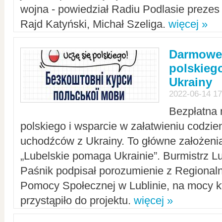
wojna - powiedział Radiu Podlasie preze
Rajd Katyński, Michał Szeliga.
więcej »
Darmowe 
polskiego
Ukrainy
2022-06-14 17
Bezpłatna 
polskiego i wsparcie w załatwieniu codzi
uchodźców z Ukrainy. To główne założenia
„Lubelskie pomaga Ukrainie”. Burmistrz L
Paśnik podpisał porozumienie z Regiona
Pomocy Społecznej w Lublinie, na mocy k
przystąpiło do projektu.
więcej »