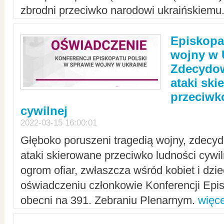
zbrodni przeciwko narodowi ukraińskiemu
Episkopa
wojny w 
Zdecydow
ataki sk
przeciwk
cywilnej
2022-03-15 16:00:01
Głęboko poruszeni tragedią wojny, zdecy
ataki skierowane przeciwko ludności cywi
ogrom ofiar, zwłaszcza wśród kobiet i dzie
oświadczeniu członkowie Konferencji Epis
obecni na 391. Zebraniu Plenarnym.
więce