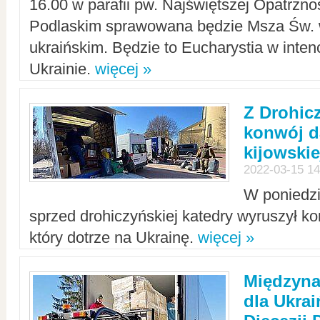
16.00 w parafii pw. Najświętszej Opatrzno
Podlaskim sprawowana będzie Msza Św. 
ukraińskim. Będzie to Eucharystia w intenc
Ukrainie.
więcej »
Z Drohic
konwój d
kijowskie
2022-03-15 14
W poniedzi
sprzed drohiczyńskiej katedry wyruszył k
który dotrze na Ukrainę.
więcej »
Międzyn
dla Ukra