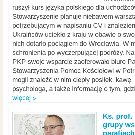
ruszył kurs języka polskiego dla uchodźcó
Stowarzyszenie planuje niebawem warszt
potrzebującym w napisaniu CV i znalezieni
Ukraińców uciekło z kraju w obawie o swoj
nich dotarło pociągiem do Wrocławia. W m
schronienia po wyczerpującej podróży. 
PKP swoje wsparcie zaoferowało biuro P
Stowarzyszenia Pomoc Kościołowi w Potr
mogli znaleźć w nim ciepły posiłek, kawę,
psychologa, a także informację o tym, gdzi
więcej »
Ks. prof.
grupy ws
parafiach