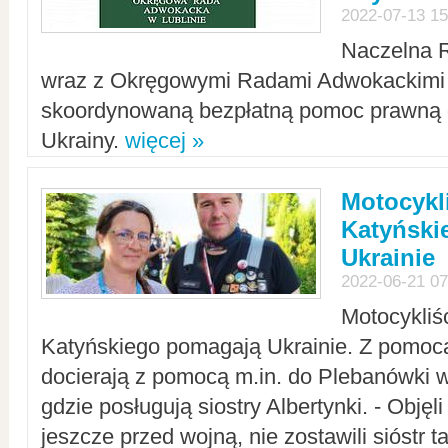
2022-07-13 15
Naczelna 
wraz z Okręgowymi Radami Adwokackimi 
skoordynowaną bezpłatną pomoc prawną d
Ukrainy.
więcej »
Motocykli
Katyński
Ukrainie
2022-06-21 07
Motocykliś
Katyńskiego pomagają Ukrainie. Z pomoc
docierają z pomocą m.in. do Plebanówki w
gdzie posługują siostry Albertynki. - Objęl
jeszcze przed wojną, nie zostawili sióstr 