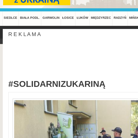
SIEDLCE
BIAŁA PODL.
GARWOLIN
ŁOSICE
ŁUKÓW
MIĘDZYRZEC
RADZYŃ
MIŃS
R E K L A M A
#SOLIDARNIZUKARINĄ