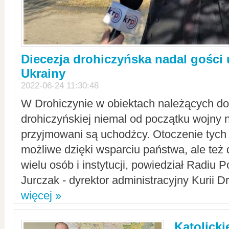
Diecezja drohiczyńska nadal gości
Ukrainy
2022-06-24 11:30:48
W Drohiczynie w obiektach należących do 
drohiczyńskiej niemal od początku wojny 
przyjmowani są uchodźcy. Otoczenie tych 
możliwe dzięki wsparciu państwa, ale też 
wielu osób i instytucji, powiedział Radiu P
Jurczak - dyrektor administracyjny Kurii D
więcej »
Katolicki