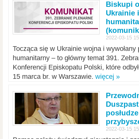
Biskupi 
Ukrainie 
humanit
(komunik
2022-03-15 15
Tocząca się w Ukrainie wojna i wywołany 
humanitarny – to główny temat 391. Zebr
Konferencji Episkopatu Polski, które odbył
15 marca br. w Warszawie.
więcej »
Przewodn
Duszpast
posłudze
przybys
2022-03-15 15