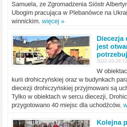
Samuela, ze Zgromadzenia Sióstr Alberty
Ubogim pracująca w Plebanówce na Ukrai
winnickim.
więcej »
Diecezja
jest otwa
potrzebu
2022-03-29 12
W obiektac
kurii drohiczyńskiej oraz w budynkach para
diecezji drohiczyńskiej przyjmowani są uc
Tylko w obiektach w sercu diecezji, Drohi
przygotowano 40 miejsc dla uchodźców.
w
Kolejna 