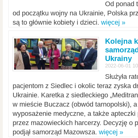
Od ponad tr
od początku wojny na Ukrainie, Polska p
są to głównie kobiety i dzieci.
więcej »
Kolejna k
samorząd
Ukrainy
2022-06-01 10
Służyła ra
pacjentom z Siedlec i okolic teraz zyska d
Ukrainie. Karetka z siedleckiego „Meditrans
w mieście Buczacz (obwód tarnopolski), a
wyposażenie medyczne, a także apteczki
przez mazowieckich harcerzy. Decyzję o 
podjął samorząd Mazowsza.
więcej »