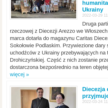
humanita
Ukrainy
2022-03-29 11
Druga part
rzeczowej z Diecezji Arezzo we Włoszech 
marca dotarła do magazynu Caritas Diecez
Sokołowie Podlaskim. Przywiezione dary 
uchodźców z Ukrainy przebywających na t
Drohiczyńskiej. Część z nich zostanie pr
dostarczona bezpośrednio na teren objęte
więcej »
Diecezja
przyjmuj
2022-03-24 11