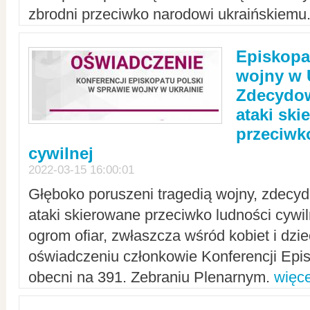
zbrodni przeciwko narodowi ukraińskiemu
Episkopa
wojny w 
Zdecydow
ataki sk
przeciwk
cywilnej
2022-03-15 16:00:01
Głęboko poruszeni tragedią wojny, zdecy
ataki skierowane przeciwko ludności cywi
ogrom ofiar, zwłaszcza wśród kobiet i dzie
oświadczeniu członkowie Konferencji Epis
obecni na 391. Zebraniu Plenarnym.
więce