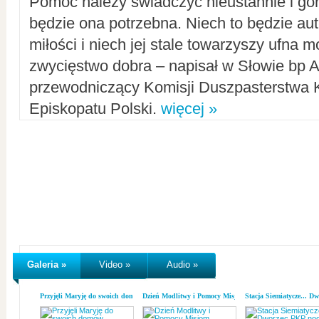
Pomoc należy świadczyć nieustannie i gorl
będzie ona potrzebna. Niech to będzie au
miłości i niech jej stale towarzyszy ufna m
zwycięstwo dobra – napisał w Słowie bp A
przewodniczący Komisji Duszpasterstwa K
Episkopatu Polski.
więcej »
Galeria »
Video »
Audio »
Przyjęli Maryję do swoich domów
Dzień Modlitwy i Pomocy Misjom
Stacja Siemiatycze... D