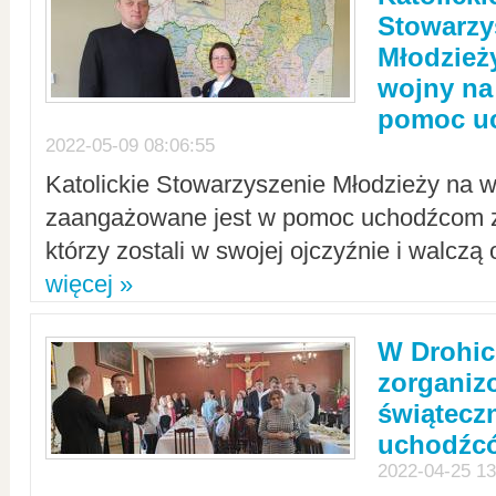
Stowarzy
Młodzież
wojny na 
pomoc u
2022-05-09 08:06:55
Katolickie Stowarzyszenie Młodzieży na w
zaangażowane jest w pomoc uchodźcom z 
którzy zostali w swojej ojczyźnie i walczą 
więcej »
W Drohic
zorgani
świątecz
uchodźc
2022-04-25 13