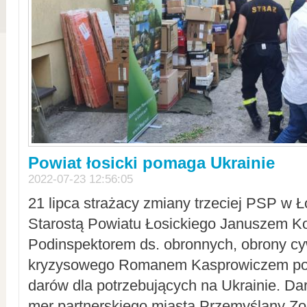
Powiat łosicki pomaga Ukrainie
2022-07-23 12:56:05
21 lipca strażacy zmiany trzeciej PSP w 
Starostą Powiatu Łosickiego Januszem Ko
Podinspektorem ds. obronnych, obrony cyw
kryzysowego Romanem Kasprowiczem po
darów dla potrzebujących na Ukrainie. Dar
mer partnerskiego miasta Przemyślany Zo