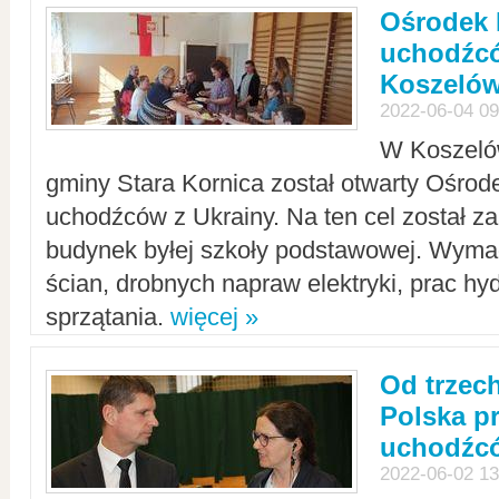
Ośrodek 
uchodźcó
Koszeló
2022-06-04 09
W Koszelów
gminy Stara Kornica został otwarty Ośro
uchodźców z Ukrainy. Na ten cel został 
budynek byłej szkoły podstawowej. Wyma
ścian, drobnych napraw elektryki, prac hy
sprzątania.
więcej »
Od trzec
Polska p
uchodźcó
2022-06-02 13