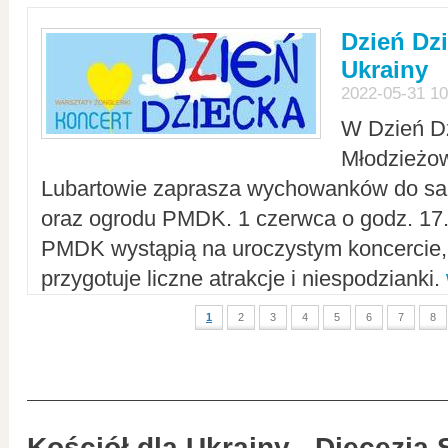
Dzień Dz
Ukrainy
2022-05-31 10
W Dzień D
Młodzieżo
Lubartowie zaprasza wychowanków do sal
oraz ogrodu PMDK. 1 czerwca o godz. 17.0
PMDK wystąpią na uroczystym koncercie
przygotuje liczne atrakcje i niespodzianki.
1
2
3
4
5
6
7
8
Kościół dla Ukrainy - Diecezja 