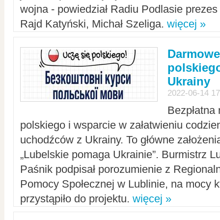
wojna - powiedział Radiu Podlasie preze
Rajd Katyński, Michał Szeliga.
więcej »
Darmowe 
polskiego
Ukrainy
2022-06-14 17
Bezpłatna 
polskiego i wsparcie w załatwieniu codzi
uchodźców z Ukrainy. To główne założenia
„Lubelskie pomaga Ukrainie”. Burmistrz L
Paśnik podpisał porozumienie z Regiona
Pomocy Społecznej w Lublinie, na mocy k
przystąpiło do projektu.
więcej »