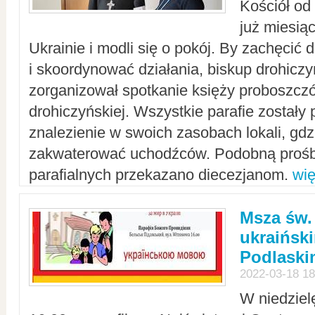
Kościół od
już miesią
Ukrainie i modli się o pokój. By zachęcić
i skoordynować działania, biskup drohicz
zorganizował spotkanie księży proboszczó
drohiczyńskiej. Wszystkie parafie zostały
znalezienie w swoich zasobach lokali, gd
zakwaterować uchodźców. Podobną prośb
parafialnych przekazano diecezjanom.
wię
Msza św.
ukraińsk
Podlaski
2022-03-18 18
W niedziel