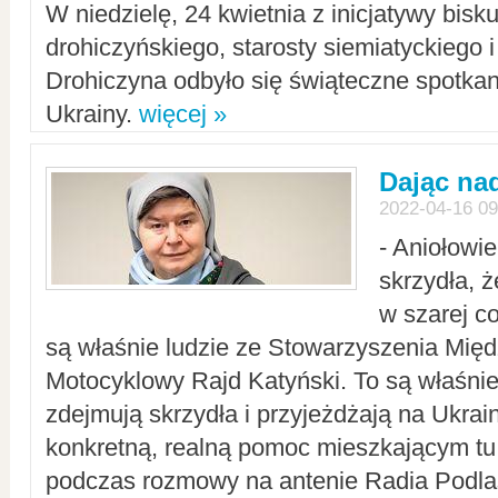
W niedzielę, 24 kwietnia z inicjatywy bisk
drohiczyńskiego, starosty siemiatyckiego i
Drohiczyna odbyło się świąteczne spotka
Ukrainy.
więcej »
Dając nad
2022-04-16 09
- Aniołowi
skrzydła, 
w szarej c
są właśnie ludzie ze Stowarzyszenia Mi
Motocyklowy Rajd Katyński. To są właśnie 
zdejmują skrzydła i przyjeżdżają na Ukrai
konkretną, realną pomoc mieszkającym tu
podczas rozmowy na antenie Radia Podlas