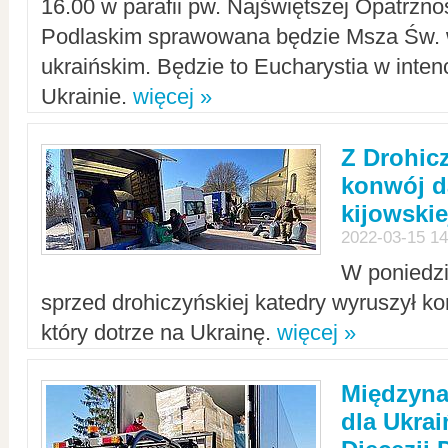
16.00 w parafii pw. Najświętszej Opatrzno
Podlaskim sprawowana będzie Msza Św. 
ukraińskim. Będzie to Eucharystia w intenc
Ukrainie.
więcej »
Z Drohic
konwój d
kijowskie
2022-03-15 14
W poniedzi
sprzed drohiczyńskiej katedry wyruszył k
który dotrze na Ukrainę.
więcej »
Międzyn
dla Ukra