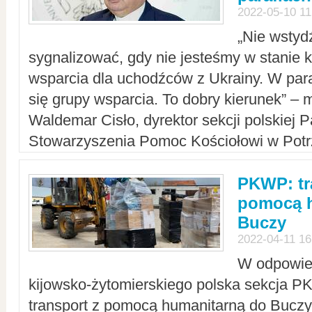
2022-05-10 11
„Nie wstyd
sygnalizować, gdy nie jesteśmy w stanie
wsparcia dla uchodźców z Ukrainy. W para
się grupy wsparcia. To dobry kierunek” – m
Waldemar Cisło, dyrektor sekcji polskiej 
Stowarzyszenia Pomoc Kościołowi w Potr
PKWP: tr
pomocą h
Buczy
2022-04-11 16
W odpowied
kijowsko-żytomierskiego polska sekcja 
transport z pomocą humanitarną do Buczy,