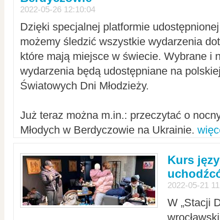
2022-05-26 12:10:04
Dzięki specjalnej platformie udostępnione
możemy śledzić wszystkie wydarzenia dot
które mają miejsce w świecie. Wybrane i 
wydarzenia będą udostępniane na polskiej
Światowych Dni Młodzieży.
Już teraz można m.in.: przeczytać o noc
Młodych w Berdyczowie na Ukrainie.
więc
Kurs języ
uchodźcó
2022-05-21 11
W „Stacji D
wrocławsk