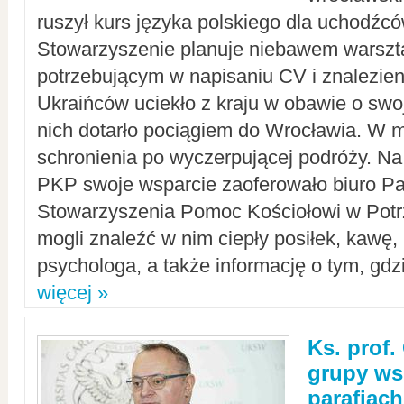
ruszył kurs języka polskiego dla uchodźcó
Stowarzyszenie planuje niebawem warszt
potrzebującym w napisaniu CV i znalezieni
Ukraińców uciekło z kraju w obawie o swoj
nich dotarło pociągiem do Wrocławia. W m
schronienia po wyczerpującej podróży. 
PKP swoje wsparcie zaoferowało biuro P
Stowarzyszenia Pomoc Kościołowi w Potr
mogli znaleźć w nim ciepły posiłek, kawę,
psychologa, a także informację o tym, gdzi
więcej »
Ks. prof.
grupy ws
parafiach