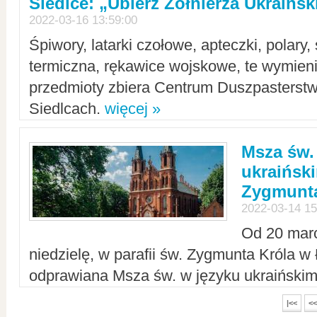
Siedlce: „Ubierz Żołnierza Ukraińs
2022-03-16 13:59:00
Śpiwory, latarki czołowe, apteczki, polary, 
termiczna, rękawice wojskowe, te wymieni
przedmioty zbiera Centrum Duszpasterst
Siedlcach.
więcej »
Msza św.
ukraiński
Zygmunta
2022-03-14 15
Od 20 mar
niedzielę, w parafii św. Zygmunta Króla w
odprawiana Msza św. w języku ukraiński
|<<
<<