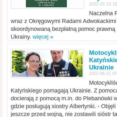
2022-07-13 15
Naczelna 
wraz z Okręgowymi Radami Adwokackimi 
skoordynowaną bezpłatną pomoc prawną d
Ukrainy.
więcej »
Motocykli
Katyński
Ukrainie
2022-06-21 07
Motocykliś
Katyńskiego pomagają Ukrainie. Z pomoc
docierają z pomocą m.in. do Plebanówki w
gdzie posługują siostry Albertynki. - Objęl
jeszcze przed wojną, nie zostawili sióstr 