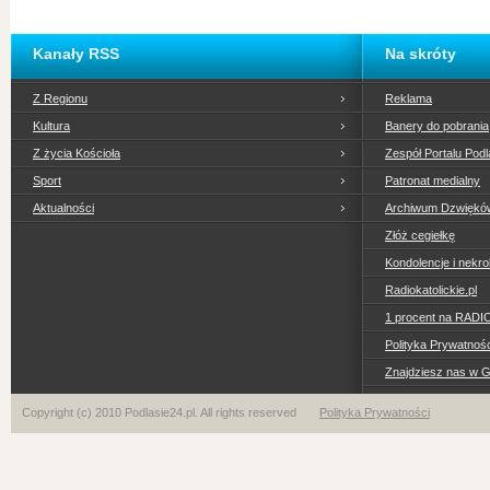
Kanały RSS
Na skróty
Z Regionu
Reklama
Kultura
Banery do pobrania
Z życia Kościoła
Zespół Portalu Podl
Sport
Patronat medialny
Aktualności
Archiwum Dzwiękó
Złóż cegiełkę
Kondolencje i nekro
Radiokatolickie.pl
1 procent na RADI
Polityka Prywatno
Znajdziesz nas w 
Copyright (c) 2010 Podlasie24.pl. All rights reserved
Polityka Prywatności