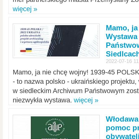
więcej »
Mamo, ja
Wystawa
Państwo
Siedlcac
2022-07-16 11
Mamo, ja nie chcę wojny! 1939-45 POLS
- to nazwa polsko - ukraińskiego projektu
w siedleckim Archiwum Państwowym zosta
niezwykła wystawa.
więcej »
Włodawa:
pomoc pr
obywatel