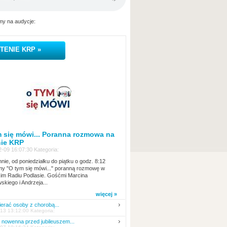
y na audycje:
TENIE KRP »
 się mówi... Poranna rozmowa na
nie KRP
-09 16:07:30 Kategoria:
nie, od poniedziałku do piątku o godz. 8:12
y "O tym się mówi..." poranną rozmowę w
kim Radiu Podlasie. Gośćmi Marcina
skiego i Andrzeja...
więcej »
erać osoby z chorobą...
13 13:12:00 Kategoria:
nowenna przed jubileuszem...