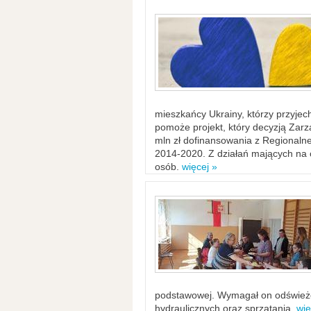
mieszkańcy Ukrainy, którzy przyje
pomoże projekt, który decyzją Za
mln zł dofinansowania z Regiona
2014-2020. Z działań mających na ce
osób.
więcej »
podstawowej. Wymagał on odświeżen
hydraulicznych oraz sprzątania.
wię