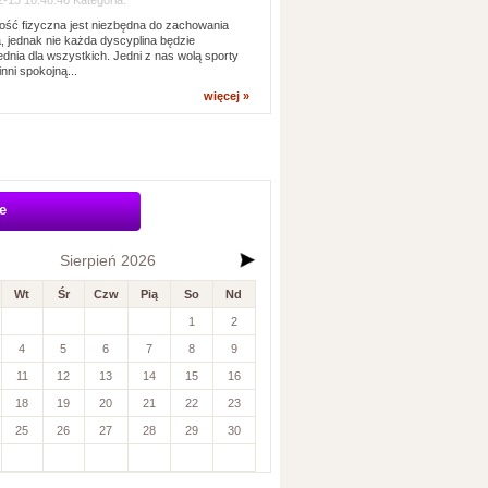
-13 10:48:46 Kategoria:
ść fizyczna jest niezbędna do zachowania
, jednak nie każda dyscyplina będzie
dnia dla wszystkich. Jedni z nas wolą sporty
inni spokojną...
więcej »
e
Sierpień 2026
Wt
Śr
Czw
Pią
So
Nd
1
2
4
5
6
7
8
9
11
12
13
14
15
16
18
19
20
21
22
23
25
26
27
28
29
30