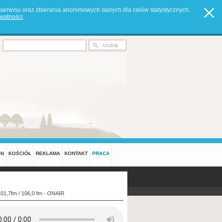
serwisu oraz zbierania anonimowych danych dla celów statystycznych.
ywatności
.
ON
KOŚCIÓŁ
REKLAMA
KONTAKT
PRACA
101,7fm / 106,0 fm - ONAIR