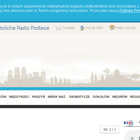
my je w celach zapewnienia maksymalnej wygody użytkowników przy korzystaniu z 
będą one umieszczane w Twoim urządzeniu końcowym. Przeczytaj naszą
Politykę Pr
KÓW
MIĘDZYRZEC
RADZYŃ
MIŃSK MAZ.
SIEMIATYCZE
SOKOŁÓW
WĘGRÓW
REGI
- 
Str. 1 / 1