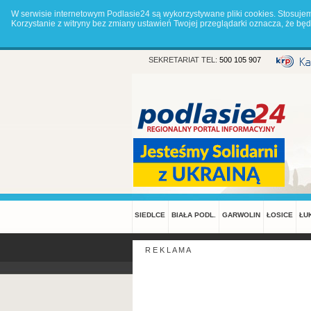
W serwisie internetowym Podlasie24 są wykorzystywane pliki cookies. Stosuje
Korzystanie z witryny bez zmiany ustawień Twojej przeglądarki oznacza, że 
SEKRETARIAT TEL:
500 105 907
SIEDLCE
BIAŁA PODL.
GARWOLIN
ŁOSICE
ŁU
R E K L A M A