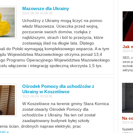
Mazowsze dla Ukrainy
2022-06-09 16:06:39
Uchodźcy z Ukrainy mogą liczyć na pomoc
władz Mazowsza. Ucieczka przed wojną,
porzucenie swoich domów, rozłąka z
najbliższymi, strach i ból to przeżycia, które
zostawiają ślad na długie lata. Dlatego
Jak 
chali do Polski wymagają kompleksowego wsparcia. A w tym
2023-02
rządu Województwa Mazowieckiego otrzyma ponad 13,4
SEO, cz
lnego Programu Operacyjnego Województwa Mazowieckiego
stron p
lu włączenie i integrację społeczną skorzysta 1,5 tys.
techni
witryny
Ośrodek Pomocy dla uchodźców z
Ukrainy w Koszelówce
2022-06-04 09:59:06
W Koszelówce na terenie gminy Stara Kornica
został otwarty Ośrodek Pomocy dla
uchodźców z Ukrainy. Na ten cel został
Na co
zaadaptowany budynek byłej szkoły
2023-02
ia ścian, drobnych napraw elektryki, prac
Sypialn
cej »