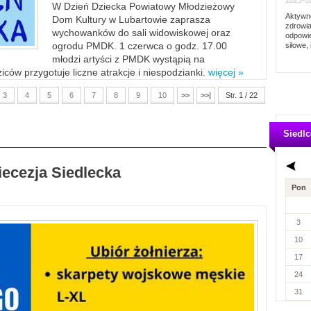
2023-02
W Dzień Dziecka Powiatowy Młodzieżowy
Aktywno
Dom Kultury w Lubartowie zaprasza
zdrowia
wychowanków do sali widowiskowej oraz
odpowie
ogrodu PMDK. 1 czerwca o godz. 17.00
siłowe, 
młodzi artyści z PMDK wystąpią na
ców przygotuje liczne atrakcje i niespodzianki.
więcej »
3
4
5
6
7
8
9
10
>>
>>|
Str. 1 / 22
Siedlc
iecezja Siedlecka
Pon
3
10
17
24
31