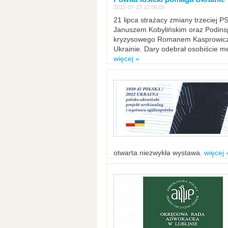
2022-07-23 12:56:05
21 lipca strażacy zmiany trzeciej 
Januszem Kobylińskim oraz Podinsp
kryzysowego Romanem Kasprowicze
Ukrainie. Dary odebrał osobiście m
więcej »
otwarta niezwykła wystawa.
więcej 