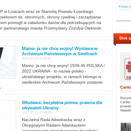
2022-12-
Festyn z
2022-11-
PSP w Łosicach wraz ze Starostą Powiatu Łosickiego
ektorem ds. obronnych, obrony cywilnej i zarządzania
m pomogli w załadunku darów dla potrzebujących na
er partnerskiego miasta Przemyślany Zozulya Oleksndr.
Blok 
Mamo, ja nie chcę wojny! Wystawa w
Archiwum Państwowym w Siedlcach
2022-07-16 11:35:48
Mamo, ja nie chcę wojny! 1939-45 POLSKA /
2022 UKRAINA - to nazwa polsko -
ukraińskiego projektu, w ramach którego w
siedleckim Archiwum Państwowym zostanie
Carit
»
2023-02
Rozumie
Włodawa: bezpłatna pomoc prawna dla
Caritas
prowadz
obywateli Ukrainy
Niepełn
2022-07-13 15:04:39
Naczelna Rada Adwokacka wraz z
Okręgowymi Radami Adwokackimi
zorganizowała skoordynowaną bezpłatną