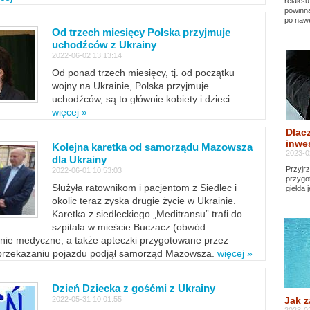
relaksu
powinna
po nawe
Od trzech miesięcy Polska przyjmuje
uchodźców z Ukrainy
2022-06-02 13:13:14
Od ponad trzech miesięcy, tj. od początku
wojny na Ukrainie, Polska przyjmuje
uchodźców, są to głównie kobiety i dzieci.
więcej »
Dlacz
inwes
Kolejna karetka od samorządu Mazowsza
2023-0
dla Ukrainy
Przyjrz
2022-06-01 10:53:03
przygo
Służyła ratownikom i pacjentom z Siedlec i
giełda 
okolic teraz zyska drugie życie w Ukrainie.
Karetka z siedleckiego „Meditransu” trafi do
szpitala w mieście Buczacz (obwód
enie medyczne, a także apteczki przygotowane przez
 przekazaniu pojazdu podjął samorząd Mazowsza.
więcej »
Dzień Dziecka z gośćmi z Ukrainy
Jak z
2022-05-31 10:01:55