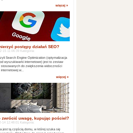
więcej »
mierzyć postępy działań SEO?
-15 11:06:39 Kategoria:
yli Search Engine Optimization (optymalizacja
od wyszukiwarki internetowe) jest to zestaw
k stosowanych do zwiększenia widoczności
 internetowej w...
więcej »
 zwrócić uwagę, kupując pościel?
-14 12:48:01 Kategoria:
ia jest tą częścią domu, w której szuka się