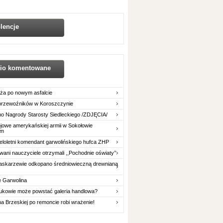
lencje
nio komentowane
ża po nowym asfalcie
 przewoźników w Koroszczynie
o Nagrody Starosty Siedleckiego /ZDJĘCIA/
owe amerykańskiej armii w Sokołowie
im
eloletni komendant garwolińskiego hufca ZHP
ani nauczyciele otrzymali ,,Pochodnie oświaty’’
askarzewie odkopano średniowieczną drewnianą
e Garwolina
ukowie może powstać galeria handlowa?
na Brzeskiej po remoncie robi wrażenie!