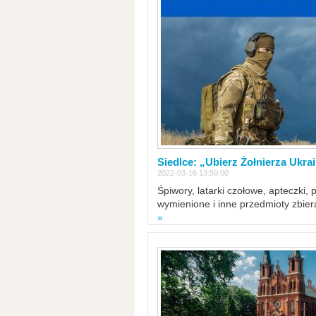
Siedlce: „Ubierz Żołnierza Ukra
2022-03-16 13:59:00
Śpiwory, latarki czołowe, apteczki, 
wymienione i inne przedmioty zbie
»