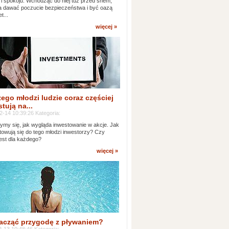
 i spokoju. Wchodząc do niej tuż przed snem,
 dawać poczucie bezpieczeństwa i być oazą
t...
więcej »
ego młodzi ludzie coraz częściej
tują na...
2-14 10:39:26 Kategoria:
ymy się, jak wygląda inwestowanie w akcje. Jak
towują się do tego młodzi inwestorzy? Czy
jest dla każdego?
więcej »
acząć przygodę z pływaniem?