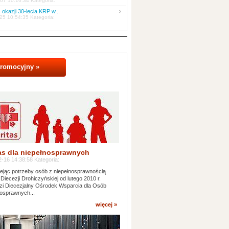
07 10:16:34 Kategoria:
 okazji 30-lecia KRP w...
25 10:54:35 Kategoria:
promocyjny »
as dla niepełnosprawnych
-16 14:38:58 Kategoria:
jąc potrzeby osób z niepełnosprawnością
 Diecezji Drohiczyńskiej od lutego 2010 r.
i Diecezjalny Ośrodek Wsparcia dla Osób
osprawnych...
więcej »