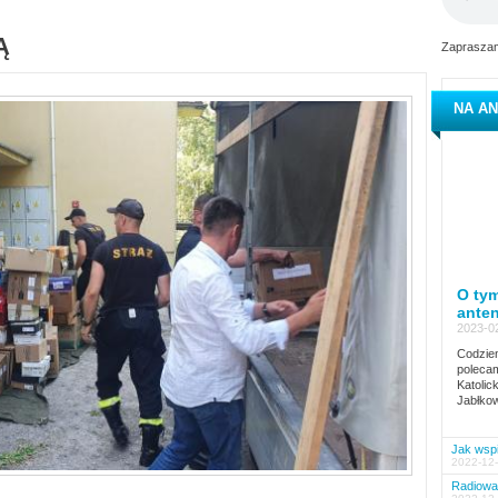
Ą
Zapraszam
NA AN
O tym
ante
2023-02
Codzien
polecam
Katolic
Jabłkow
Jak wspi
2022-12-
Radiowa 