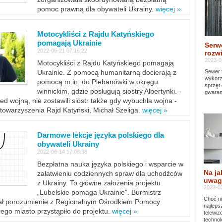
pomoc prawną dla obywateli Ukrainy.
więcej »
Motocykliści z Rajdu Katyńskiego
pomagają Ukrainie
Serw
2022-06-21 07:16:22
rozwi
2023-0
Motocykliści z Rajdu Katyńskiego pomagają
Sewer 
Ukrainie. Z pomocą humanitarną docierają z
wykorz
pomocą m.in. do Plebanówki w okręgu
sprzęt
winnickim, gdzie posługują siostry Albertynki. -
gwaran
ed wojną, nie zostawili sióstr także gdy wybuchła wojna -
towarzyszenia Rajd Katyński, Michał Szeliga.
więcej »
Darmowe lekcje języka polskiego dla
obywateli Ukrainy
2022-06-14 17:08:38
Bezpłatna nauka języka polskiego i wsparcie w
Na ja
załatwieniu codziennych spraw dla uchodźców
uwag
z Ukrainy. To główne założenia projektu
2023-02
„Lubelskie pomaga Ukrainie”. Burmistrz
Choć ni
sał porozumienie z Regionalnym Ośrodkiem Pomocy
najleps
ego miasto przystąpiło do projektu.
więcej »
telewi
technol