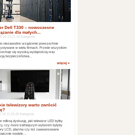
er Dell T330 – nowoczesne
ązanie dla małych...
2-16 12:21:10 Kategoria:
to niezawodne urządzenie powszechnie
ystywane w wielu firmach. Przede wszystkim
 cechuje się wysoką wydajnością oraz
cją bezpieczeństwa...
więcej »
kie telewizory warto zwrócić
ę?
-16 11:25:20 Kategoria:
e milkną dyskusję, jaki telewizor LED byłby
zy, czy może trafniejszym wyborem byłyby
zory LCD, plazma czy też zaawansowane
ogicznie modele....