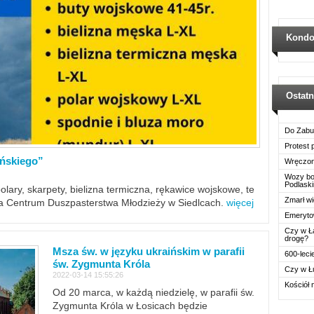
Kondo
Ostat
Do Zabu
Protest
ińskiego”
Wręczon
Wozy boj
Podlask
polary, skarpety, bielizna termiczna, rękawice wojskowe, te
Zmarł wi
ra Centrum Duszpasterstwa Młodzieży w Siedlcach.
więcej
Emerytow
Czy w Ł
drogę?
Msza św. w języku ukraińskim w parafii
600-leci
św. Zygmunta Króla
Czy w Ł
2022-03-14 15:55:26
Kościół 
Od 20 marca, w każdą niedzielę, w parafii św.
Zygmunta Króla w Łosicach będzie