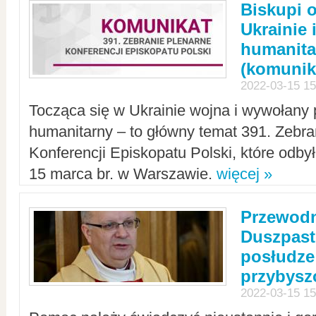
Biskupi 
Ukrainie 
humanit
(komunik
2022-03-15 15
Tocząca się w Ukrainie wojna i wywołany 
humanitarny – to główny temat 391. Zebr
Konferencji Episkopatu Polski, które odbył
15 marca br. w Warszawie.
więcej »
Przewodn
Duszpast
posłudze
przybys
2022-03-15 15