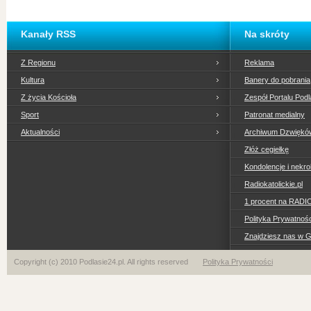
Kanały RSS
Na skróty
Z Regionu
Reklama
Kultura
Banery do pobrania
Z życia Kościoła
Zespół Portalu Podl
Sport
Patronat medialny
Aktualności
Archiwum Dzwiękó
Złóż cegiełkę
Kondolencje i nekro
Radiokatolickie.pl
1 procent na RADI
Polityka Prywatno
Znajdziesz nas w 
Copyright (c) 2010 Podlasie24.pl. All rights reserved
Polityka Prywatności