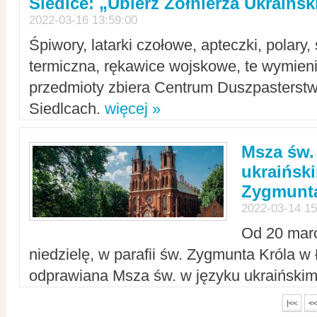
Siedlce: „Ubierz Żołnierza Ukraińs
2022-03-16 13:59:00
Śpiwory, latarki czołowe, apteczki, polary, 
termiczna, rękawice wojskowe, te wymieni
przedmioty zbiera Centrum Duszpasterst
Siedlcach.
więcej »
Msza św.
ukraiński
Zygmunta
2022-03-14 15
Od 20 mar
niedzielę, w parafii św. Zygmunta Króla w
odprawiana Msza św. w języku ukraiński
|<<
<<