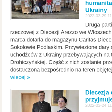
humanita
Ukrainy
2022-03-29 11
Druga part
rzeczowej z Diecezji Arezzo we Włoszech 
marca dotarła do magazynu Caritas Diecez
Sokołowie Podlaskim. Przywiezione dary 
uchodźców z Ukrainy przebywających na t
Drohiczyńskiej. Część z nich zostanie pr
dostarczona bezpośrednio na teren objęte
więcej »
Diecezja
przyjmuj
2022-03-24 11