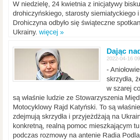
W niedzielę, 24 kwietnia z inicjatywy bisk
drohiczyńskiego, starosty siemiatyckiego i
Drohiczyna odbyło się świąteczne spotka
Ukrainy.
więcej »
Dając nad
2022-04-16 09
- Aniołowi
skrzydła, 
w szarej c
są właśnie ludzie ze Stowarzyszenia Mi
Motocyklowy Rajd Katyński. To są właśnie 
zdejmują skrzydła i przyjeżdżają na Ukrai
konkretną, realną pomoc mieszkającym tu
podczas rozmowy na antenie Radia Podlas