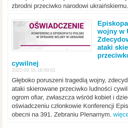
zbrodni przeciwko narodowi ukraińskiemu
Episkopa
wojny w 
Zdecydow
ataki sk
przeciwk
cywilnej
2022-03-15 16:00:01
Głęboko poruszeni tragedią wojny, zdecy
ataki skierowane przeciwko ludności cywi
ogrom ofiar, zwłaszcza wśród kobiet i dzie
oświadczeniu członkowie Konferencji Epis
obecni na 391. Zebraniu Plenarnym.
więce