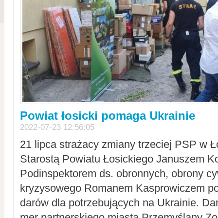
Powiat łosicki pomaga Ukrainie
2022-07-23 12:56:05
21 lipca strażacy zmiany trzeciej PSP w 
Starostą Powiatu Łosickiego Januszem Ko
Podinspektorem ds. obronnych, obrony cyw
kryzysowego Romanem Kasprowiczem po
darów dla potrzebujących na Ukrainie. Dar
mer partnerskiego miasta Przemyślany Zo