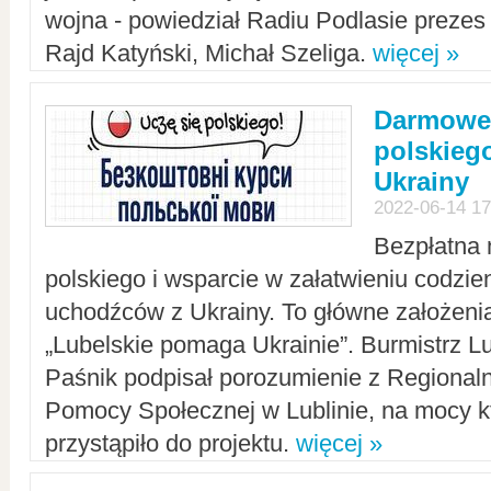
wojna - powiedział Radiu Podlasie preze
Rajd Katyński, Michał Szeliga.
więcej »
Darmowe 
polskiego
Ukrainy
2022-06-14 17
Bezpłatna 
polskiego i wsparcie w załatwieniu codzi
uchodźców z Ukrainy. To główne założenia
„Lubelskie pomaga Ukrainie”. Burmistrz L
Paśnik podpisał porozumienie z Regiona
Pomocy Społecznej w Lublinie, na mocy k
przystąpiło do projektu.
więcej »