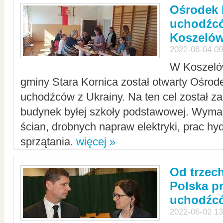
Ośrodek 
uchodźcó
Koszeló
2022-06-04 09
W Koszelów
gminy Stara Kornica został otwarty Ośro
uchodźców z Ukrainy. Na ten cel został 
budynek byłej szkoły podstawowej. Wyma
ścian, drobnych napraw elektryki, prac hy
sprzątania.
więcej »
Od trzec
Polska p
uchodźcó
2022-06-02 13