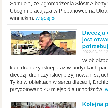
Samuela, ze Zgromadzenia Sióstr Alberty
Ubogim pracująca w Plebanówce na Ukrai
winnickim.
więcej »
Diecezja
jest otwa
potrzebu
2022-03-29 12
W obiektac
kurii drohiczyńskiej oraz w budynkach para
diecezji drohiczyńskiej przyjmowani są uc
Tylko w obiektach w sercu diecezji, Drohi
przygotowano 40 miejsc dla uchodźców.
w
Kolejna 