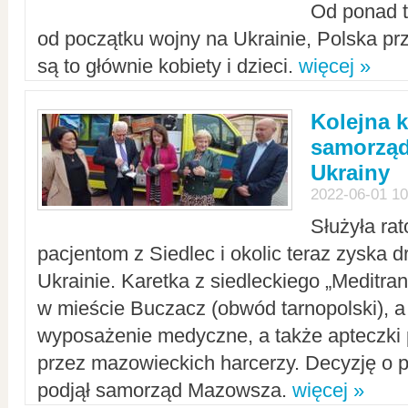
Od ponad tr
od początku wojny na Ukrainie, Polska p
są to głównie kobiety i dzieci.
więcej »
Kolejna k
samorząd
Ukrainy
2022-06-01 10
Służyła ra
pacjentom z Siedlec i okolic teraz zyska d
Ukrainie. Karetka z siedleckiego „Meditrans
w mieście Buczacz (obwód tarnopolski), a
wyposażenie medyczne, a także apteczki
przez mazowieckich harcerzy. Decyzję o 
podjął samorząd Mazowsza.
więcej »