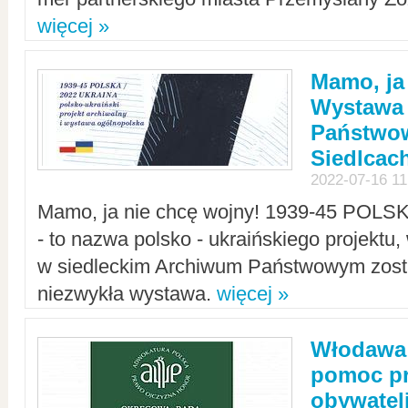
więcej »
Mamo, ja
Wystawa
Państwo
Siedlcac
2022-07-16 11
Mamo, ja nie chcę wojny! 1939-45 POLS
- to nazwa polsko - ukraińskiego projektu
w siedleckim Archiwum Państwowym zosta
niezwykła wystawa.
więcej »
Włodawa:
pomoc pr
obywatel