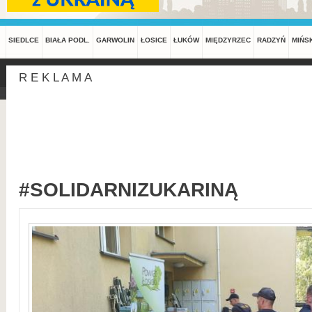
SIEDLCE
BIAŁA PODL.
GARWOLIN
ŁOSICE
ŁUKÓW
MIĘDZYRZEC
RADZYŃ
MIŃS
R E K L A M A
#SOLIDARNIZUKARINĄ