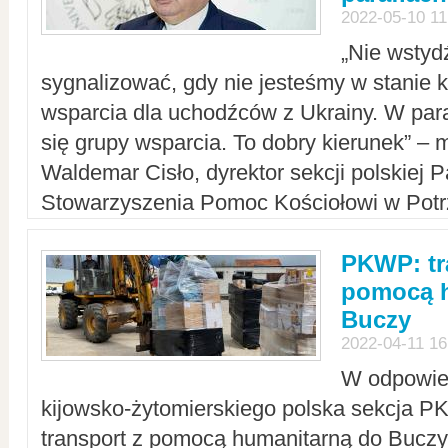
2022-05-10 11
„Nie wstyd
sygnalizować, gdy nie jesteśmy w stanie
wsparcia dla uchodźców z Ukrainy. W para
się grupy wsparcia. To dobry kierunek” – m
Waldemar Cisło, dyrektor sekcji polskiej 
Stowarzyszenia Pomoc Kościołowi w Potr
PKWP: tr
pomocą h
Buczy
2022-04-11 16
W odpowied
kijowsko-żytomierskiego polska sekcja 
transport z pomocą humanitarną do Buczy,