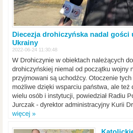
Diecezja drohiczyńska nadal gości
Ukrainy
2022-06-24 11:30:48
W Drohiczynie w obiektach należących do 
drohiczyńskiej niemal od początku wojny 
przyjmowani są uchodźcy. Otoczenie tych 
możliwe dzięki wsparciu państwa, ale też 
wielu osób i instytucji, powiedział Radiu P
Jurczak - dyrektor administracyjny Kurii D
więcej »
Katolicki