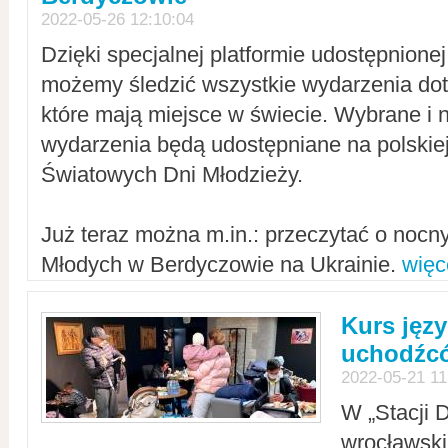
2022-05-26 12:10:04
Dzięki specjalnej platformie udostępnione
możemy śledzić wszystkie wydarzenia dot
które mają miejsce w świecie. Wybrane i 
wydarzenia będą udostępniane na polskiej
Światowych Dni Młodzieży.
Już teraz można m.in.: przeczytać o noc
Młodych w Berdyczowie na Ukrainie.
więc
Kurs języ
uchodźcó
2022-05-21 11
W „Stacji D
wrocławsk