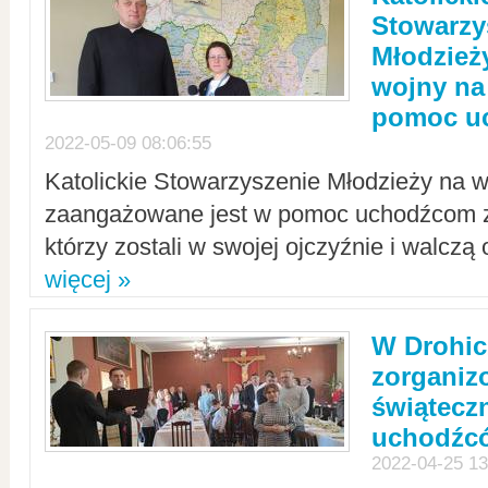
Stowarzy
Młodzież
wojny na 
pomoc u
2022-05-09 08:06:55
Katolickie Stowarzyszenie Młodzieży na w
zaangażowane jest w pomoc uchodźcom z 
którzy zostali w swojej ojczyźnie i walczą 
więcej »
W Drohic
zorgani
świątecz
uchodźc
2022-04-25 13