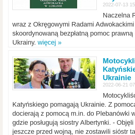
2022-07-13 15
Naczelna 
wraz z Okręgowymi Radami Adwokackimi 
skoordynowaną bezpłatną pomoc prawną d
Ukrainy.
więcej »
Motocykli
Katyński
Ukrainie
2022-06-21 07
Motocykliś
Katyńskiego pomagają Ukrainie. Z pomoc
docierają z pomocą m.in. do Plebanówki w
gdzie posługują siostry Albertynki. - Objęl
jeszcze przed wojną, nie zostawili sióstr 