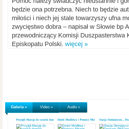
Pomoc należy świadczyć nieustannie i gorl
będzie ona potrzebna. Niech to będzie au
miłości i niech jej stale towarzyszy ufna m
zwycięstwo dobra – napisał w Słowie bp A
przewodniczący Komisji Duszpasterstwa K
Episkopatu Polski.
więcej »
Galeria »
Video »
Audio »
Przyjęli Maryję do swoich domów
Dzień Modlitwy i Pomocy Misjom
Stacja Siemiatycze... D