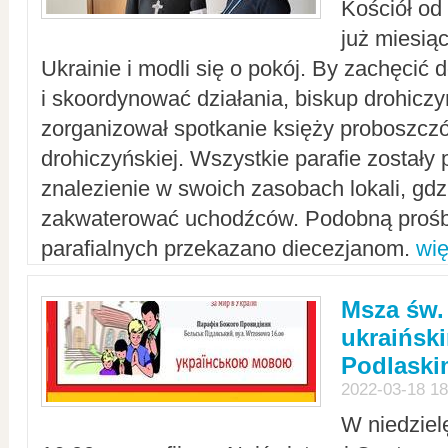
Kościół od
już miesią
Ukrainie i modli się o pokój. By zachęcić
i skoordynować działania, biskup drohicz
zorganizował spotkanie księży proboszczó
drohiczyńskiej. Wszystkie parafie zostały
znalezienie w swoich zasobach lokali, gd
zakwaterować uchodźców. Podobną prośb
parafialnych przekazano diecezjanom.
wię
Msza św.
ukraińsk
Podlaski
2022-03-18 18
W niedziel