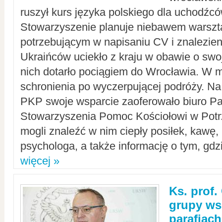
ruszył kurs języka polskiego dla uchodźcó
Stowarzyszenie planuje niebawem warszt
potrzebującym w napisaniu CV i znalezieni
Ukraińców uciekło z kraju w obawie o swoj
nich dotarło pociągiem do Wrocławia. W m
schronienia po wyczerpującej podróży. 
PKP swoje wsparcie zaoferowało biuro P
Stowarzyszenia Pomoc Kościołowi w Potr
mogli znaleźć w nim ciepły posiłek, kawę,
psychologa, a także informację o tym, gdzi
więcej »
Ks. prof.
grupy ws
parafiach