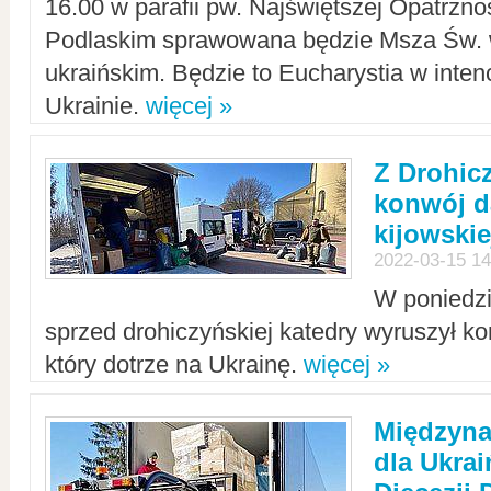
16.00 w parafii pw. Najświętszej Opatrzno
Podlaskim sprawowana będzie Msza Św. 
ukraińskim. Będzie to Eucharystia w intenc
Ukrainie.
więcej »
Z Drohic
konwój d
kijowskie
2022-03-15 14
W poniedzi
sprzed drohiczyńskiej katedry wyruszył k
który dotrze na Ukrainę.
więcej »
Międzyn
dla Ukra