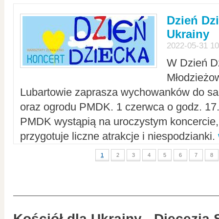
Dzień Dz
Ukrainy
2022-05-31 10
W Dzień D
Młodzieżo
Lubartowie zaprasza wychowanków do sal
oraz ogrodu PMDK. 1 czerwca o godz. 17.0
PMDK wystąpią na uroczystym koncercie
przygotuje liczne atrakcje i niespodzianki.
1
2
3
4
5
6
7
8
Kościół dla Ukrainy - Diecezja 