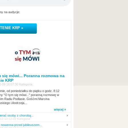
y na audycje:
TENIE KRP »
 się mówi... Poranna rozmowa na
nie KRP
-09 16:07:30 Kategoria:
nie, od poniedziałku do piątku o godz. 8:12
y "O tym się mówi..." poranną rozmowę w
kim Radiu Podlasie. Gośćmi Marcina
skiego i Andrzeja...
więcej »
erać osoby z chorobą...
13 13:12:00 Kategoria:
nowenna przed jubileuszem...