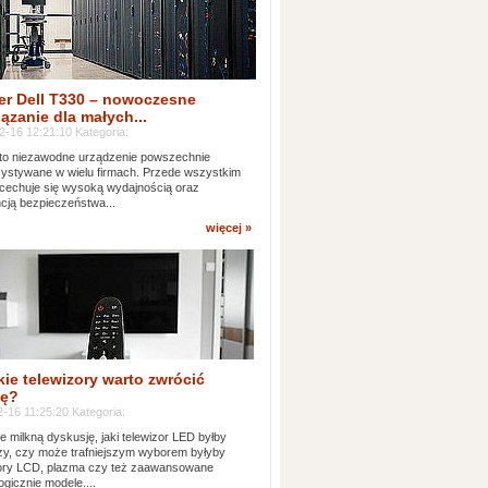
er Dell T330 – nowoczesne
ązanie dla małych...
2-16 12:21:10 Kategoria:
to niezawodne urządzenie powszechnie
ystywane w wielu firmach. Przede wszystkim
 cechuje się wysoką wydajnością oraz
cją bezpieczeństwa...
więcej »
kie telewizory warto zwrócić
ę?
-16 11:25:20 Kategoria:
e milkną dyskusję, jaki telewizor LED byłby
zy, czy może trafniejszym wyborem byłyby
zory LCD, plazma czy też zaawansowane
ogicznie modele....