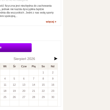
-13 10:48:46 Kategoria:
ść fizyczna jest niezbędna do zachowania
, jednak nie każda dyscyplina będzie
dnia dla wszystkich. Jedni z nas wolą sporty
inni spokojną...
więcej »
e
Sierpień 2026
Wt
Śr
Czw
Pią
So
Nd
1
2
4
5
6
7
8
9
11
12
13
14
15
16
18
19
20
21
22
23
25
26
27
28
29
30