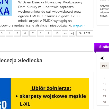
2023-02
W Dzień Dziecka Powiatowy Młodzieżowy
Aktywno
Dom Kultury w Lubartowie zaprasza
zdrowia
wychowanków do sali widowiskowej oraz
odpowie
ogrodu PMDK. 1 czerwca o godz. 17.00
siłowe, 
młodzi artyści z PMDK wystąpią na
ców przygotuje liczne atrakcje i niespodzianki.
więcej »
3
4
5
6
7
8
9
10
>>
>>|
Str. 1 / 22
Siedlc
iecezja Siedlecka
Pon
3
10
17
24
31