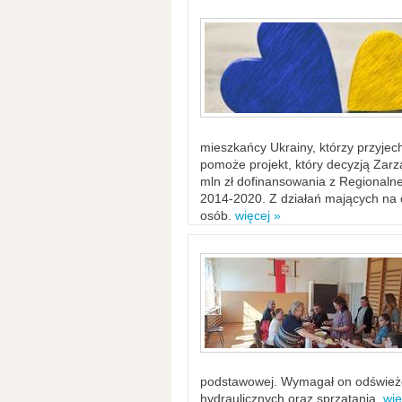
mieszkańcy Ukrainy, którzy przyje
pomoże projekt, który decyzją Za
mln zł dofinansowania z Regiona
2014-2020. Z działań mających na ce
osób.
więcej »
podstawowej. Wymagał on odświeżen
hydraulicznych oraz sprzątania.
wię