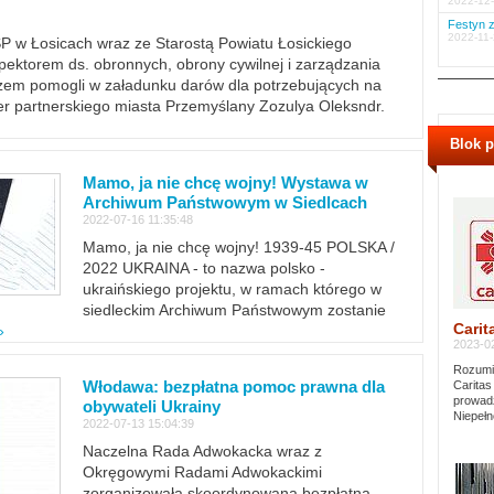
2022-12-
Festyn z
2022-11-
PSP w Łosicach wraz ze Starostą Powiatu Łosickiego
ektorem ds. obronnych, obrony cywilnej i zarządzania
m pomogli w załadunku darów dla potrzebujących na
er partnerskiego miasta Przemyślany Zozulya Oleksndr.
Blok 
Mamo, ja nie chcę wojny! Wystawa w
Archiwum Państwowym w Siedlcach
2022-07-16 11:35:48
Mamo, ja nie chcę wojny! 1939-45 POLSKA /
2022 UKRAINA - to nazwa polsko -
ukraińskiego projektu, w ramach którego w
siedleckim Archiwum Państwowym zostanie
Carit
»
2023-02
Rozumie
Włodawa: bezpłatna pomoc prawna dla
Caritas
prowadz
obywateli Ukrainy
Niepełn
2022-07-13 15:04:39
Naczelna Rada Adwokacka wraz z
Okręgowymi Radami Adwokackimi
zorganizowała skoordynowaną bezpłatną