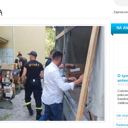
Ą
Zapraszam
NA AN
O tym
ante
2023-02
Codzien
polecam
Katolic
Jabłkow
Jak wspi
2022-12-
Radiowa 