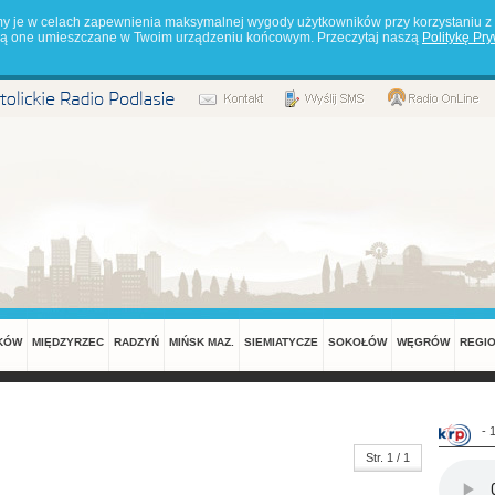
my je w celach zapewnienia maksymalnej wygody użytkowników przy korzystaniu z 
będą one umieszczane w Twoim urządzeniu końcowym. Przeczytaj naszą
Politykę Pr
KÓW
MIĘDZYRZEC
RADZYŃ
MIŃSK MAZ.
SIEMIATYCZE
SOKOŁÓW
WĘGRÓW
REGI
- 
Str. 1 / 1