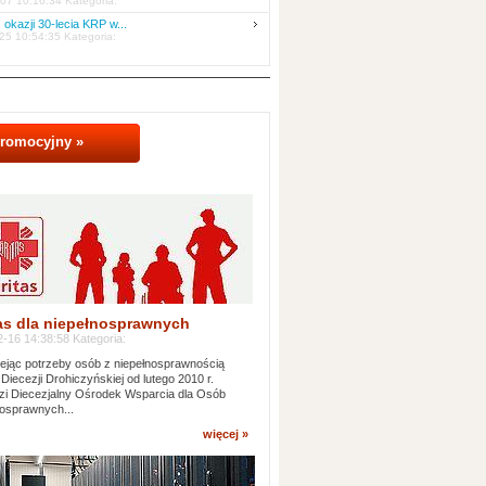
07 10:16:34 Kategoria:
 okazji 30-lecia KRP w...
25 10:54:35 Kategoria:
promocyjny »
as dla niepełnosprawnych
-16 14:38:58 Kategoria:
jąc potrzeby osób z niepełnosprawnością
 Diecezji Drohiczyńskiej od lutego 2010 r.
i Diecezjalny Ośrodek Wsparcia dla Osób
osprawnych...
więcej »