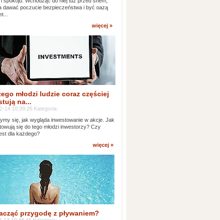
 i spokoju. Wchodząc do niej tuż przed snem,
 dawać poczucie bezpieczeństwa i być oazą
t...
więcej »
ego młodzi ludzie coraz częściej
tują na...
2-14 10:39:26 Kategoria:
ymy się, jak wygląda inwestowanie w akcje. Jak
towują się do tego młodzi inwestorzy? Czy
jest dla każdego?
więcej »
acząć przygodę z pływaniem?