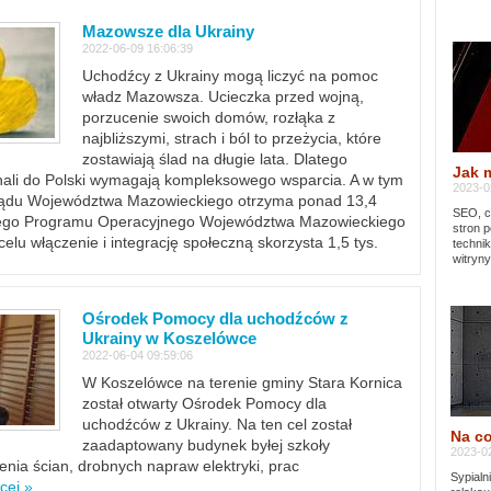
Mazowsze dla Ukrainy
2022-06-09 16:06:39
Uchodźcy z Ukrainy mogą liczyć na pomoc
władz Mazowsza. Ucieczka przed wojną,
porzucenie swoich domów, rozłąka z
najbliższymi, strach i ból to przeżycia, które
zostawiają ślad na długie lata. Dlatego
Jak 
chali do Polski wymagają kompleksowego wsparcia. A w tym
2023-02
rządu Województwa Mazowieckiego otrzyma ponad 13,4
SEO, cz
lnego Programu Operacyjnego Województwa Mazowieckiego
stron p
lu włączenie i integrację społeczną skorzysta 1,5 tys.
techni
witryny
Ośrodek Pomocy dla uchodźców z
Ukrainy w Koszelówce
2022-06-04 09:59:06
W Koszelówce na terenie gminy Stara Kornica
został otwarty Ośrodek Pomocy dla
uchodźców z Ukrainy. Na ten cel został
Na co
zaadaptowany budynek byłej szkoły
2023-02
ia ścian, drobnych napraw elektryki, prac
Sypialn
cej »