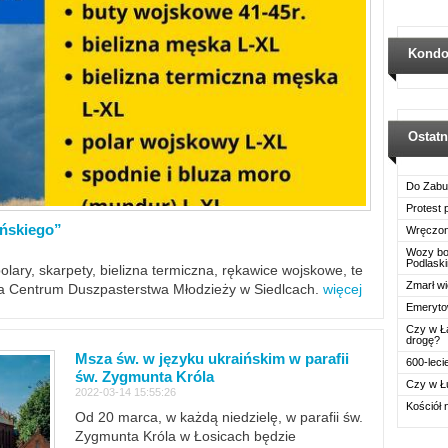
Kondo
Ostat
Do Zabu
Protest
ińskiego”
Wręczon
Wozy boj
Podlask
polary, skarpety, bielizna termiczna, rękawice wojskowe, te
Zmarł wi
ra Centrum Duszpasterstwa Młodzieży w Siedlcach.
więcej
Emerytow
Czy w Ł
drogę?
Msza św. w języku ukraińskim w parafii
600-leci
św. Zygmunta Króla
Czy w Ł
2022-03-14 15:55:26
Kościół 
Od 20 marca, w każdą niedzielę, w parafii św.
Zygmunta Króla w Łosicach będzie