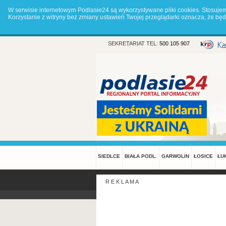
W serwisie internetowym Podlasie24 są wykorzystywane pliki cookies. Stosuje
Korzystanie z witryny bez zmiany ustawień Twojej przeglądarki oznacza, że 
SEKRETARIAT TEL:
500 105 907
SIEDLCE
BIAŁA PODL.
GARWOLIN
ŁOSICE
ŁU
R E K L A M A