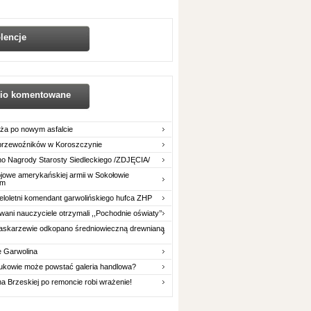
lencje
nio komentowane
ża po nowym asfalcie
 przewoźników w Koroszczynie
o Nagrody Starosty Siedleckiego /ZDJĘCIA/
owe amerykańskiej armii w Sokołowie
im
eloletni komendant garwolińskiego hufca ZHP
ani nauczyciele otrzymali ,,Pochodnie oświaty’’
askarzewie odkopano średniowieczną drewnianą
e Garwolina
ukowie może powstać galeria handlowa?
na Brzeskiej po remoncie robi wrażenie!