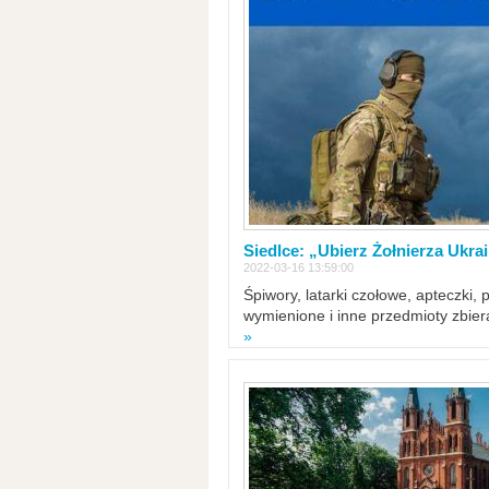
Siedlce: „Ubierz Żołnierza Ukra
2022-03-16 13:59:00
Śpiwory, latarki czołowe, apteczki, 
wymienione i inne przedmioty zbie
»