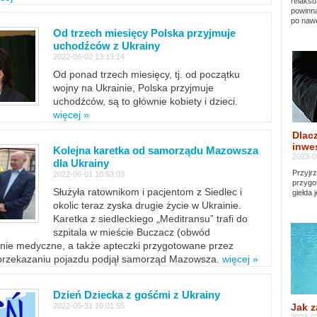
relaksu
powinna
po nawe
Od trzech miesięcy Polska przyjmuje
uchodźców z Ukrainy
2022-06-02 13:13:14
Od ponad trzech miesięcy, tj. od początku
wojny na Ukrainie, Polska przyjmuje
uchodźców, są to głównie kobiety i dzieci.
więcej »
Dlacz
inwes
Kolejna karetka od samorządu Mazowsza
2023-0
dla Ukrainy
Przyjrz
2022-06-01 10:53:03
przygo
Służyła ratownikom i pacjentom z Siedlec i
giełda 
okolic teraz zyska drugie życie w Ukrainie.
Karetka z siedleckiego „Meditransu” trafi do
szpitala w mieście Buczacz (obwód
enie medyczne, a także apteczki przygotowane przez
 przekazaniu pojazdu podjął samorząd Mazowsza.
więcej »
Dzień Dziecka z gośćmi z Ukrainy
Jak z
2022-05-31 10:01:55