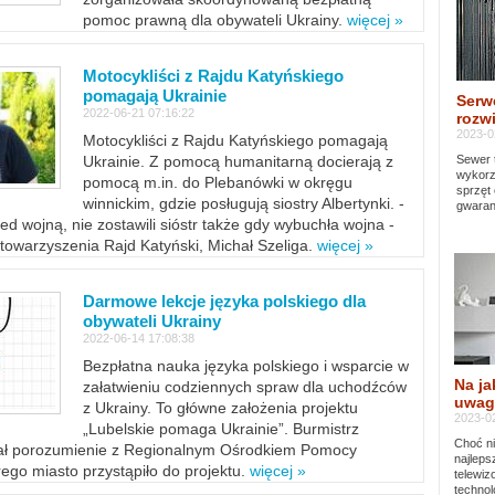
pomoc prawną dla obywateli Ukrainy.
więcej »
Motocykliści z Rajdu Katyńskiego
pomagają Ukrainie
Serw
2022-06-21 07:16:22
rozwi
2023-0
Motocykliści z Rajdu Katyńskiego pomagają
Sewer 
Ukrainie. Z pomocą humanitarną docierają z
wykorz
pomocą m.in. do Plebanówki w okręgu
sprzęt
winnickim, gdzie posługują siostry Albertynki. -
gwaran
ed wojną, nie zostawili sióstr także gdy wybuchła wojna -
towarzyszenia Rajd Katyński, Michał Szeliga.
więcej »
Darmowe lekcje języka polskiego dla
obywateli Ukrainy
2022-06-14 17:08:38
Bezpłatna nauka języka polskiego i wsparcie w
Na ja
załatwieniu codziennych spraw dla uchodźców
uwag
z Ukrainy. To główne założenia projektu
2023-02
„Lubelskie pomaga Ukrainie”. Burmistrz
Choć ni
sał porozumienie z Regionalnym Ośrodkiem Pomocy
najleps
ego miasto przystąpiło do projektu.
więcej »
telewi
technol