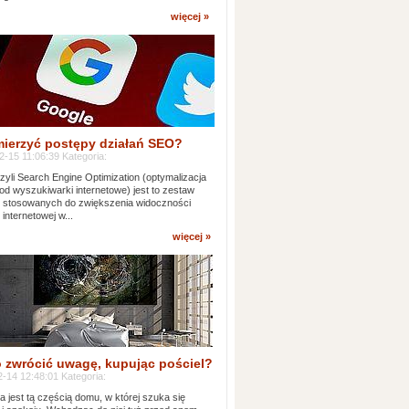
więcej »
mierzyć postępy działań SEO?
-15 11:06:39 Kategoria:
yli Search Engine Optimization (optymalizacja
od wyszukiwarki internetowe) jest to zestaw
k stosowanych do zwiększenia widoczności
 internetowej w...
więcej »
 zwrócić uwagę, kupując pościel?
-14 12:48:01 Kategoria:
ia jest tą częścią domu, w której szuka się