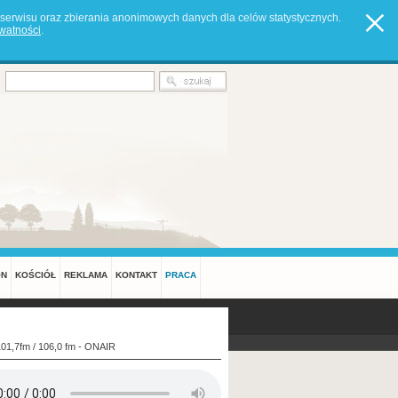
serwisu oraz zbierania anonimowych danych dla celów statystycznych.
ywatności
.
ON
KOŚCIÓŁ
REKLAMA
KONTAKT
PRACA
101,7fm / 106,0 fm - ONAIR