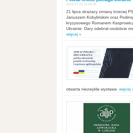
2022-07-23 12:56:05
21 lipca strażacy zmiany trzeciej 
Januszem Kobylińskim oraz Podinsp
kryzysowego Romanem Kasprowicze
Ukrainie. Dary odebrał osobiście m
więcej »
otwarta niezwykła wystawa.
więcej 