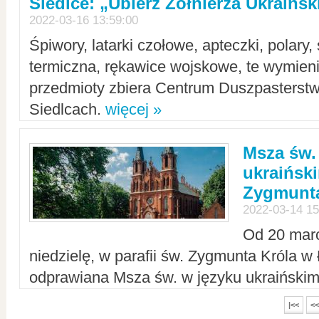
Siedlce: „Ubierz Żołnierza Ukraińs
2022-03-16 13:59:00
Śpiwory, latarki czołowe, apteczki, polary, 
termiczna, rękawice wojskowe, te wymieni
przedmioty zbiera Centrum Duszpasterst
Siedlcach.
więcej »
Msza św.
ukraiński
Zygmunta
2022-03-14 15
Od 20 mar
niedzielę, w parafii św. Zygmunta Króla w
odprawiana Msza św. w języku ukraiński
|<<
<<