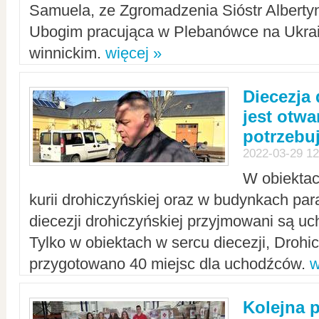
Samuela, ze Zgromadzenia Sióstr Alberty
Ubogim pracująca w Plebanówce na Ukrai
winnickim.
więcej »
Diecezja
jest otwa
potrzebu
2022-03-29 12
W obiektac
kurii drohiczyńskiej oraz w budynkach para
diecezji drohiczyńskiej przyjmowani są uc
Tylko w obiektach w sercu diecezji, Drohi
przygotowano 40 miejsc dla uchodźców.
w
Kolejna 