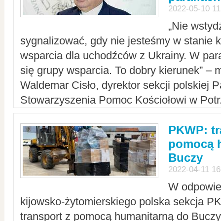
2022-05-10 11
„Nie wstyd
sygnalizować, gdy nie jesteśmy w stanie
wsparcia dla uchodźców z Ukrainy. W para
się grupy wsparcia. To dobry kierunek” – m
Waldemar Cisło, dyrektor sekcji polskiej 
Stowarzyszenia Pomoc Kościołowi w Potr
PKWP: tr
pomocą h
Buczy
2022-04-11 16
W odpowied
kijowsko-żytomierskiego polska sekcja 
transport z pomocą humanitarną do Buczy,