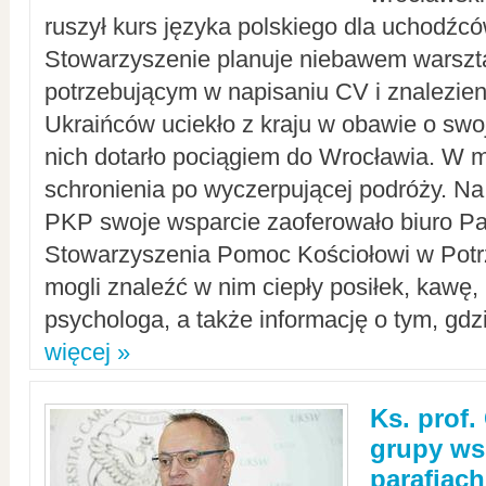
ruszył kurs języka polskiego dla uchodźcó
Stowarzyszenie planuje niebawem warszt
potrzebującym w napisaniu CV i znalezieni
Ukraińców uciekło z kraju w obawie o swoj
nich dotarło pociągiem do Wrocławia. W m
schronienia po wyczerpującej podróży. 
PKP swoje wsparcie zaoferowało biuro P
Stowarzyszenia Pomoc Kościołowi w Potr
mogli znaleźć w nim ciepły posiłek, kawę,
psychologa, a także informację o tym, gdzi
więcej »
Ks. prof.
grupy ws
parafiach