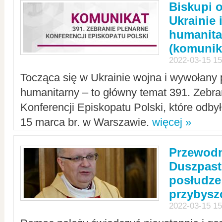
Biskupi 
Ukrainie 
humanit
(komunik
2022-03-15 15
Tocząca się w Ukrainie wojna i wywołany 
humanitarny – to główny temat 391. Zebr
Konferencji Episkopatu Polski, które odbył
15 marca br. w Warszawie.
więcej »
Przewodn
Duszpast
posłudze
przybys
2022-03-15 15