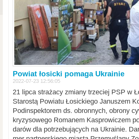
Powiat łosicki pomaga Ukrainie
2022-07-23 12:56:05
21 lipca strażacy zmiany trzeciej PSP w 
Starostą Powiatu Łosickiego Januszem Ko
Podinspektorem ds. obronnych, obrony cyw
kryzysowego Romanem Kasprowiczem po
darów dla potrzebujących na Ukrainie. Dar
mer partnerskiego miasta Przemyślany Zo