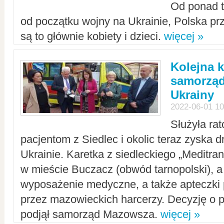
Od ponad tr
od początku wojny na Ukrainie, Polska p
są to głównie kobiety i dzieci.
więcej »
Kolejna k
samorząd
Ukrainy
2022-06-01 10
Służyła ra
pacjentom z Siedlec i okolic teraz zyska d
Ukrainie. Karetka z siedleckiego „Meditrans
w mieście Buczacz (obwód tarnopolski), a
wyposażenie medyczne, a także apteczki
przez mazowieckich harcerzy. Decyzję o 
podjął samorząd Mazowsza.
więcej »