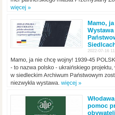
więcej »
Mamo, ja
Wystawa
Państwo
Siedlcac
2022-07-16 11
Mamo, ja nie chcę wojny! 1939-45 POLS
- to nazwa polsko - ukraińskiego projektu
w siedleckim Archiwum Państwowym zosta
niezwykła wystawa.
więcej »
Włodawa:
pomoc pr
obywatel