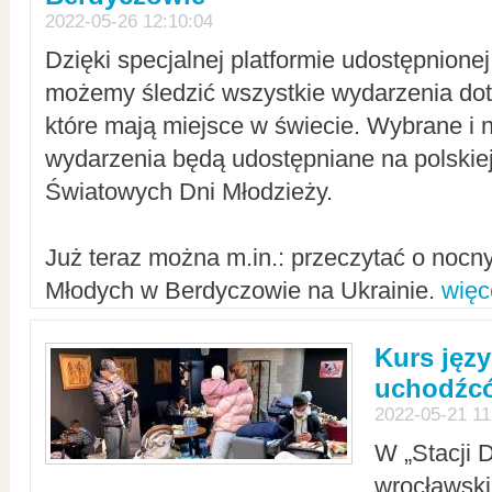
2022-05-26 12:10:04
Dzięki specjalnej platformie udostępnione
możemy śledzić wszystkie wydarzenia dot
które mają miejsce w świecie. Wybrane i 
wydarzenia będą udostępniane na polskiej
Światowych Dni Młodzieży.
Już teraz można m.in.: przeczytać o noc
Młodych w Berdyczowie na Ukrainie.
więc
Kurs języ
uchodźcó
2022-05-21 11
W „Stacji D
wrocławsk