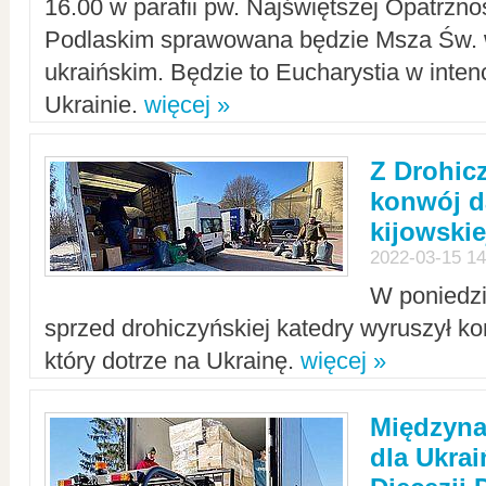
16.00 w parafii pw. Najświętszej Opatrzno
Podlaskim sprawowana będzie Msza Św. 
ukraińskim. Będzie to Eucharystia w intenc
Ukrainie.
więcej »
Z Drohic
konwój d
kijowskie
2022-03-15 14
W poniedzi
sprzed drohiczyńskiej katedry wyruszył k
który dotrze na Ukrainę.
więcej »
Międzyn
dla Ukra