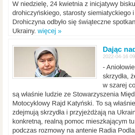
W niedzielę, 24 kwietnia z inicjatywy bisk
drohiczyńskiego, starosty siemiatyckiego i
Drohiczyna odbyło się świąteczne spotka
Ukrainy.
więcej »
Dając nad
2022-04-16 09
- Aniołowi
skrzydła, 
w szarej c
są właśnie ludzie ze Stowarzyszenia Mi
Motocyklowy Rajd Katyński. To są właśnie 
zdejmują skrzydła i przyjeżdżają na Ukrai
konkretną, realną pomoc mieszkającym tu
podczas rozmowy na antenie Radia Podlas