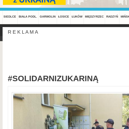
SIEDLCE
BIAŁA PODL.
GARWOLIN
ŁOSICE
ŁUKÓW
MIĘDZYRZEC
RADZYŃ
MIŃS
R E K L A M A
#SOLIDARNIZUKARINĄ