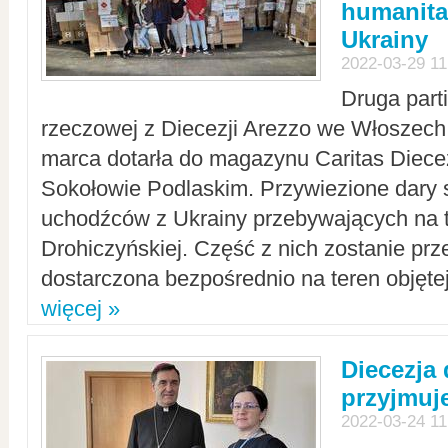
humanita
Ukrainy
2022-03-29 11
Druga part
rzeczowej z Diecezji Arezzo we Włoszech 
marca dotarła do magazynu Caritas Diecez
Sokołowie Podlaskim. Przywiezione dary 
uchodźców z Ukrainy przebywających na t
Drohiczyńskiej. Część z nich zostanie pr
dostarczona bezpośrednio na teren objęte
więcej »
Diecezja
przyjmuj
2022-03-24 11