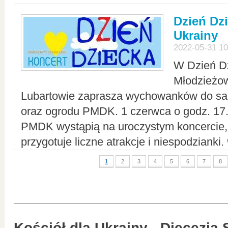
Dzień Dz
Ukrainy
2022-05-31 10
W Dzień D
Młodzieżo
Lubartowie zaprasza wychowanków do sal
oraz ogrodu PMDK. 1 czerwca o godz. 17.0
PMDK wystąpią na uroczystym koncercie
przygotuje liczne atrakcje i niespodzianki.
1
2
3
4
5
6
7
8
Kościół dla Ukrainy - Diecezja 