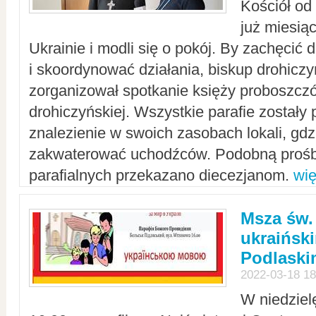
Kościół od
już miesią
Ukrainie i modli się o pokój. By zachęcić
i skoordynować działania, biskup drohicz
zorganizował spotkanie księży proboszczó
drohiczyńskiej. Wszystkie parafie zostały
znalezienie w swoich zasobach lokali, gd
zakwaterować uchodźców. Podobną prośb
parafialnych przekazano diecezjanom.
wię
Msza św.
ukraińsk
Podlaski
2022-03-18 18
W niedziel