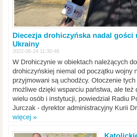
Diecezja drohiczyńska nadal gości
Ukrainy
2022-06-24 11:30:48
W Drohiczynie w obiektach należących do 
drohiczyńskiej niemal od początku wojny 
przyjmowani są uchodźcy. Otoczenie tych 
możliwe dzięki wsparciu państwa, ale też 
wielu osób i instytucji, powiedział Radiu P
Jurczak - dyrektor administracyjny Kurii D
więcej »
Katolicki