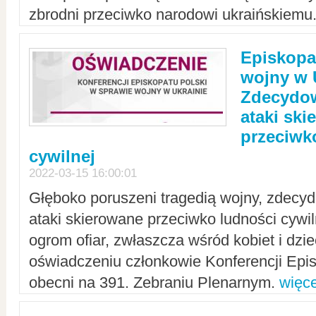
zbrodni przeciwko narodowi ukraińskiemu
Episkopa
wojny w 
Zdecydow
ataki sk
przeciwk
cywilnej
2022-03-15 16:00:01
Głęboko poruszeni tragedią wojny, zdecy
ataki skierowane przeciwko ludności cywi
ogrom ofiar, zwłaszcza wśród kobiet i dzie
oświadczeniu członkowie Konferencji Epis
obecni na 391. Zebraniu Plenarnym.
więce