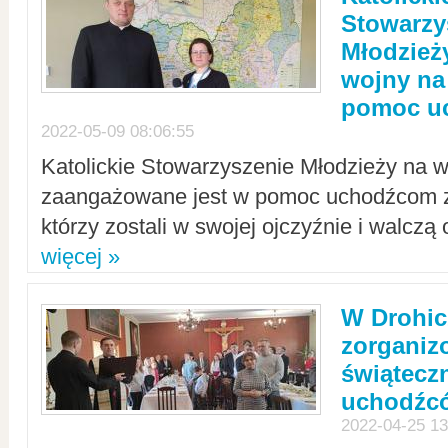
Stowarzy
Młodzież
wojny na 
pomoc u
2022-05-09 08:06:55
Katolickie Stowarzyszenie Młodzieży na w
zaangażowane jest w pomoc uchodźcom z 
którzy zostali w swojej ojczyźnie i walczą 
więcej »
W Drohic
zorgani
świątecz
uchodźc
2022-04-25 13