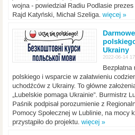
wojna - powiedział Radiu Podlasie preze
Rajd Katyński, Michał Szeliga.
więcej »
Darmowe 
polskiego
Ukrainy
2022-06-14 17
Bezpłatna 
polskiego i wsparcie w załatwieniu codzi
uchodźców z Ukrainy. To główne założenia
„Lubelskie pomaga Ukrainie”. Burmistrz L
Paśnik podpisał porozumienie z Regiona
Pomocy Społecznej w Lublinie, na mocy k
przystąpiło do projektu.
więcej »