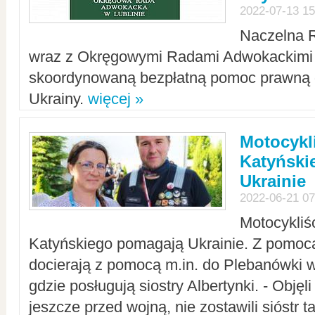
2022-07-13 15
Naczelna 
wraz z Okręgowymi Radami Adwokackimi 
skoordynowaną bezpłatną pomoc prawną d
Ukrainy.
więcej »
Motocykli
Katyński
Ukrainie
2022-06-21 07
Motocykliś
Katyńskiego pomagają Ukrainie. Z pomoc
docierają z pomocą m.in. do Plebanówki w
gdzie posługują siostry Albertynki. - Objęl
jeszcze przed wojną, nie zostawili sióstr 