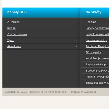
Kanały RSS
Na skróty
Z Regionu
Reklama
Kultura
Banery do pobrania
Z życia Kościoła
Zespół Portalu Podl
Sport
Patronat medialny
Aktualności
Archiwum Dzwiękó
Złóż cegiełkę
Kondolencje i nekro
Radiokatolickie.pl
1 procent na RADI
Polityka Prywatno
Znajdziesz nas w 
Copyright (c) 2010 Podlasie24.pl. All rights reserved
Polityka Prywatności