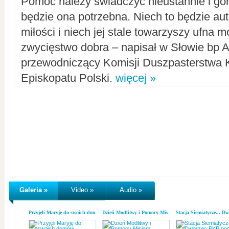
Pomoc należy świadczyć nieustannie i gorl
będzie ona potrzebna. Niech to będzie au
miłości i niech jej stale towarzyszy ufna m
zwycięstwo dobra – napisał w Słowie bp A
przewodniczący Komisji Duszpasterstwa K
Episkopatu Polski.
więcej »
Galeria »
Video »
Audio »
Przyjęli Maryję do swoich domów
Dzień Modlitwy i Pomocy Misjom
Stacja Siemiatycze... D