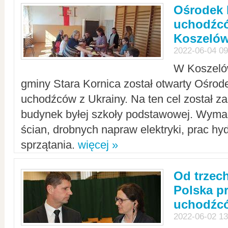
Ośrodek 
uchodźcó
Koszeló
2022-06-04 09
W Koszelów
gminy Stara Kornica został otwarty Ośro
uchodźców z Ukrainy. Na ten cel został 
budynek byłej szkoły podstawowej. Wyma
ścian, drobnych napraw elektryki, prac hy
sprzątania.
więcej »
Od trzec
Polska p
uchodźcó
2022-06-02 13