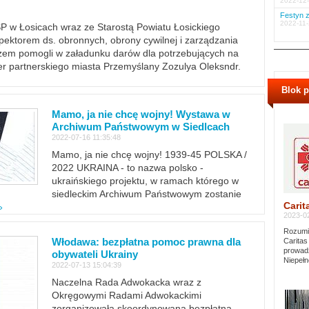
2022-12-
Festyn z
2022-11-
PSP w Łosicach wraz ze Starostą Powiatu Łosickiego
ektorem ds. obronnych, obrony cywilnej i zarządzania
m pomogli w załadunku darów dla potrzebujących na
er partnerskiego miasta Przemyślany Zozulya Oleksndr.
Blok 
Mamo, ja nie chcę wojny! Wystawa w
Archiwum Państwowym w Siedlcach
2022-07-16 11:35:48
Mamo, ja nie chcę wojny! 1939-45 POLSKA /
2022 UKRAINA - to nazwa polsko -
ukraińskiego projektu, w ramach którego w
siedleckim Archiwum Państwowym zostanie
Carit
»
2023-02
Rozumie
Włodawa: bezpłatna pomoc prawna dla
Caritas
prowadz
obywateli Ukrainy
Niepełn
2022-07-13 15:04:39
Naczelna Rada Adwokacka wraz z
Okręgowymi Radami Adwokackimi
zorganizowała skoordynowaną bezpłatną