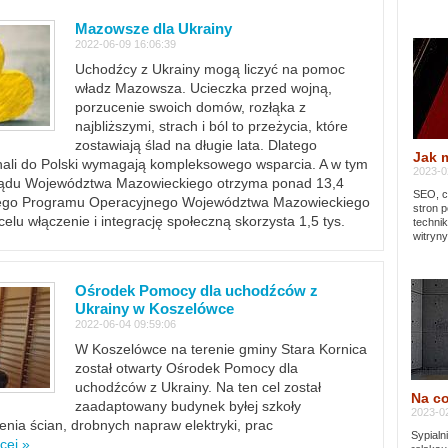
Mazowsze dla Ukrainy
2022-06-09 16:06:39
Uchodźcy z Ukrainy mogą liczyć na pomoc
władz Mazowsza. Ucieczka przed wojną,
porzucenie swoich domów, rozłąka z
najbliższymi, strach i ból to przeżycia, które
zostawiają ślad na długie lata. Dlatego
Jak 
chali do Polski wymagają kompleksowego wsparcia. A w tym
2023-02
rządu Województwa Mazowieckiego otrzyma ponad 13,4
SEO, cz
lnego Programu Operacyjnego Województwa Mazowieckiego
stron p
lu włączenie i integrację społeczną skorzysta 1,5 tys.
techni
witryny
Ośrodek Pomocy dla uchodźców z
Ukrainy w Koszelówce
2022-06-04 09:59:06
W Koszelówce na terenie gminy Stara Kornica
został otwarty Ośrodek Pomocy dla
uchodźców z Ukrainy. Na ten cel został
Na co
zaadaptowany budynek byłej szkoły
2023-02
ia ścian, drobnych napraw elektryki, prac
Sypialn
cej »