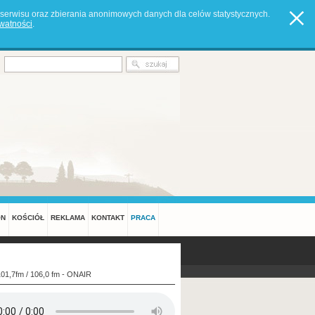
serwisu oraz zbierania anonimowych danych dla celów statystycznych.
ywatności
.
ON
KOŚCIÓŁ
REKLAMA
KONTAKT
PRACA
101,7fm / 106,0 fm - ONAIR