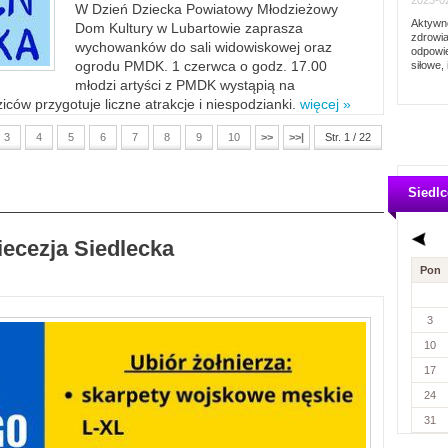
2023-02
W Dzień Dziecka Powiatowy Młodzieżowy
Aktywno
Dom Kultury w Lubartowie zaprasza
zdrowia
wychowanków do sali widowiskowej oraz
odpowie
ogrodu PMDK. 1 czerwca o godz. 17.00
siłowe, 
młodzi artyści z PMDK wystąpią na
ców przygotuje liczne atrakcje i niespodzianki.
więcej »
3
4
5
6
7
8
9
10
>>
>>|
Str. 1 / 22
Siedlc
iecezja Siedlecka
Pon
3
10
17
24
31