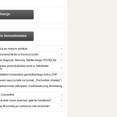
lencje
nio komentowane
ża po nowym asfalcie
 przewoźników w Koroszczynie
o Nagrody Starosty Siedleckiego /ZDJĘCIA/
owe amerykańskiej armii w Sokołowie
im
eloletni komendant garwolińskiego hufca ZHP
ani nauczyciele otrzymali ,,Pochodnie oświaty’’
askarzewie odkopano średniowieczną drewnianą
e Garwolina
ukowie może powstać galeria handlowa?
na Brzeskiej po remoncie robi wrażenie!