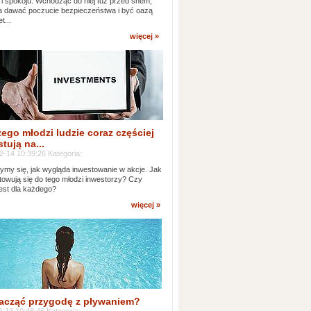
 i spokoju. Wchodząc do niej tuż przed snem,
 dawać poczucie bezpieczeństwa i być oazą
t...
więcej »
ego młodzi ludzie coraz częściej
tują na...
2-14 10:39:26 Kategoria:
ymy się, jak wygląda inwestowanie w akcje. Jak
towują się do tego młodzi inwestorzy? Czy
jest dla każdego?
więcej »
acząć przygodę z pływaniem?