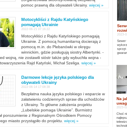
pomoc prawną dla obywateli Ukrainy.
więcej »
Motocykliści z Rajdu Katyńskiego
pomagają Ukrainie
Serw
2022-06-21 07:16:22
rozwi
2023-0
Motocykliści z Rajdu Katyńskiego pomagają
Sewer 
Ukrainie. Z pomocą humanitarną docierają z
wykorz
pomocą m.in. do Plebanówki w okręgu
sprzęt
winnickim, gdzie posługują siostry Albertynki. -
gwaran
ed wojną, nie zostawili sióstr także gdy wybuchła wojna -
towarzyszenia Rajd Katyński, Michał Szeliga.
więcej »
Darmowe lekcje języka polskiego dla
obywateli Ukrainy
2022-06-14 17:08:38
Bezpłatna nauka języka polskiego i wsparcie w
Na ja
załatwieniu codziennych spraw dla uchodźców
uwag
z Ukrainy. To główne założenia projektu
2023-02
„Lubelskie pomaga Ukrainie”. Burmistrz
Choć ni
sał porozumienie z Regionalnym Ośrodkiem Pomocy
najleps
ego miasto przystąpiło do projektu.
więcej »
telewi
technol