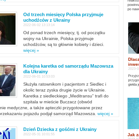
relaksu
powinna
po nawe
Od trzech miesięcy Polska przyjmuje
uchodźców z Ukrainy
2022-06-02 13:13:14
Od ponad trzech miesięcy, tj. od początku
wojny na Ukrainie, Polska przyjmuje
uchodźców, są to głównie kobiety i dzieci.
więcej »
Dlacz
inwes
Kolejna karetka od samorządu Mazowsza
2023-0
dla Ukrainy
Przyjrz
2022-06-01 10:53:03
przygo
Służyła ratownikom i pacjentom z Siedlec i
giełda 
okolic teraz zyska drugie życie w Ukrainie.
Karetka z siedleckiego „Meditransu” trafi do
szpitala w mieście Buczacz (obwód
enie medyczne, a także apteczki przygotowane przez
 przekazaniu pojazdu podjął samorząd Mazowsza.
więcej »
Dzień Dziecka z gośćmi z Ukrainy
Jak z
2022-05-31 10:01:55