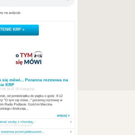
y na audycje:
TENIE KRP »
 się mówi... Poranna rozmowa na
nie KRP
-09 16:07:30 Kategoria:
nie, od poniedziałku do piątku o godz. 8:12
y "O tym się mówi..." poranną rozmowę w
kim Radiu Podlasie. Gośćmi Marcina
skiego i Andrzeja...
więcej »
erać osoby z chorobą...
13 13:12:00 Kategoria:
nowenna przed jubileuszem...