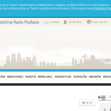
my je w celach zapewnienia maksymalnej wygody użytkowników przy korzystaniu z 
będą one umieszczane w Twoim urządzeniu końcowym. Przeczytaj naszą
Politykę Pr
KÓW
MIĘDZYRZEC
RADZYŃ
MIŃSK MAZ.
SIEMIATYCZE
SOKOŁÓW
WĘGRÓW
REGI
- 
Str. 1 / 1