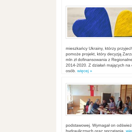
mieszkańcy Ukrainy, którzy przyje
pomoże projekt, który decyzją Za
mln zł dofinansowania z Regiona
2014-2020. Z działań mających na ce
osób.
więcej »
podstawowej. Wymagał on odświeżen
hydraulicznych oraz sprzątania.
wię