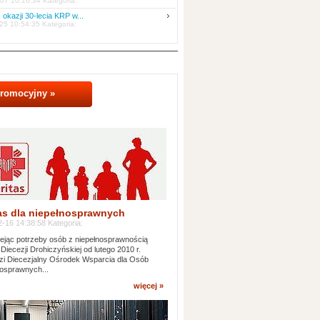
07 10:16:34 Kategoria:
 okazji 30-lecia KRP w...
25 10:54:35 Kategoria:
promocyjny »
as dla niepełnosprawnych
-16 14:38:58 Kategoria:
jąc potrzeby osób z niepełnosprawnością
 Diecezji Drohiczyńskiej od lutego 2010 r.
i Diecezjalny Ośrodek Wsparcia dla Osób
osprawnych...
więcej »