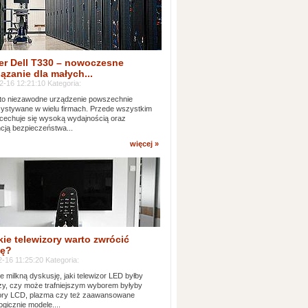
er Dell T330 – nowoczesne
ązanie dla małych...
2-16 12:21:10 Kategoria:
to niezawodne urządzenie powszechnie
ystywane w wielu firmach. Przede wszystkim
 cechuje się wysoką wydajnością oraz
cją bezpieczeństwa...
więcej »
kie telewizory warto zwrócić
ę?
-16 11:25:20 Kategoria:
e milkną dyskusję, jaki telewizor LED byłby
zy, czy może trafniejszym wyborem byłyby
zory LCD, plazma czy też zaawansowane
ogicznie modele....