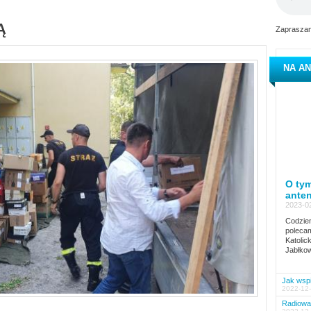
Ą
Zapraszam
NA AN
O tym
ante
2023-02
Codzien
polecam
Katolic
Jabłkow
Jak wspi
2022-12-
Radiowa 