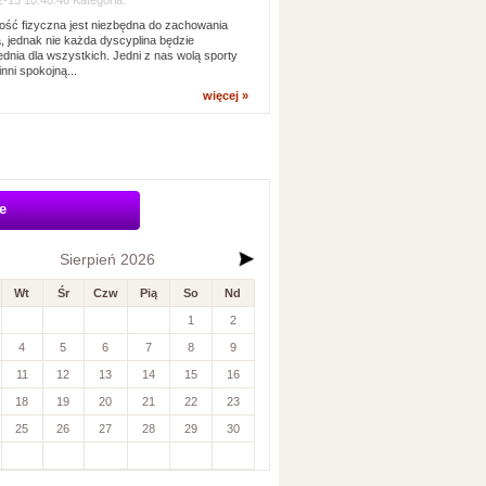
-13 10:48:46 Kategoria:
ść fizyczna jest niezbędna do zachowania
, jednak nie każda dyscyplina będzie
dnia dla wszystkich. Jedni z nas wolą sporty
inni spokojną...
więcej »
e
Sierpień 2026
Wt
Śr
Czw
Pią
So
Nd
1
2
4
5
6
7
8
9
11
12
13
14
15
16
18
19
20
21
22
23
25
26
27
28
29
30