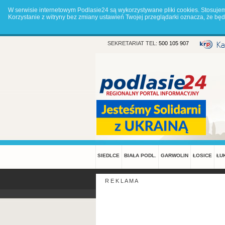
W serwisie internetowym Podlasie24 są wykorzystywane pliki cookies. Stosuje
Korzystanie z witryny bez zmiany ustawień Twojej przeglądarki oznacza, że 
SEKRETARIAT TEL:
500 105 907
SIEDLCE
BIAŁA PODL.
GARWOLIN
ŁOSICE
ŁU
R E K L A M A