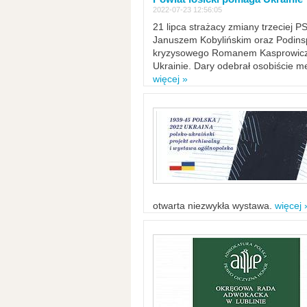
2022-07-23 12:56:05
21 lipca strażacy zmiany trzeciej 
Januszem Kobylińskim oraz Podinsp
kryzysowego Romanem Kasprowicze
Ukrainie. Dary odebrał osobiście m
więcej »
otwarta niezwykła wystawa.
więcej 