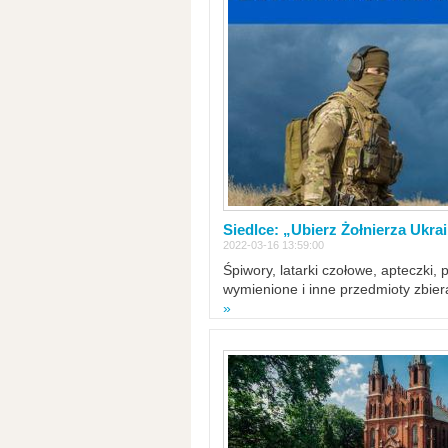
Siedlce: „Ubierz Żołnierza Ukra
2022-03-16 13:59:00
Śpiwory, latarki czołowe, apteczki, 
wymienione i inne przedmioty zbie
»