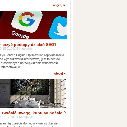
więcej »
mierzyć postępy działań SEO?
-15 11:06:39 Kategoria:
yli Search Engine Optimization (optymalizacja
od wyszukiwarki internetowe) jest to zestaw
k stosowanych do zwiększenia widoczności
 internetowej w...
więcej »
 zwrócić uwagę, kupując pościel?
-14 12:48:01 Kategoria:
ia jest tą częścią domu, w której szuka się