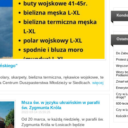
Kondo
Ostat
Do Zabu
Protest
ińskiego”
Wręczon
Wozy boj
Podlask
polary, skarpety, bielizna termiczna, rękawice wojskowe, te
Zmarł wi
ra Centrum Duszpasterstwa Młodzieży w Siedlcach.
więcej
Emerytow
Czy w Ł
drogę?
Msza św. w języku ukraińskim w parafii
600-leci
św. Zygmunta Króla
Czy w Ł
2022-03-14 15:55:26
Kościół 
Od 20 marca, w każdą niedzielę, w parafii św.
Zygmunta Króla w Łosicach będzie