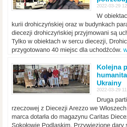
2022-03-29 12
W obiektac
kurii drohiczyńskiej oraz w budynkach para
diecezji drohiczyńskiej przyjmowani są uc
Tylko w obiektach w sercu diecezji, Drohi
przygotowano 40 miejsc dla uchodźców.
w
Kolejna 
humanita
Ukrainy
2022-03-29 11
Druga part
rzeczowej z Diecezji Arezzo we Włoszech 
marca dotarła do magazynu Caritas Diecez
Sokołowie Podlaskim. Przywiezione dary 