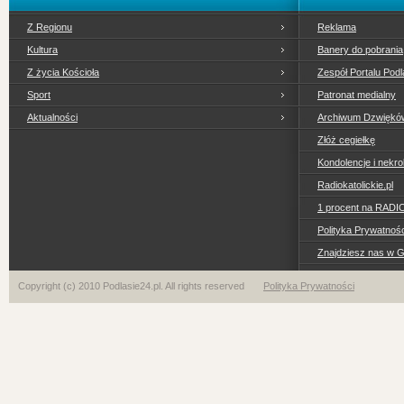
Z Regionu
Reklama
Kultura
Banery do pobrania
Z życia Kościoła
Zespół Portalu Podl
Sport
Patronat medialny
Aktualności
Archiwum Dzwiękó
Złóż cegiełkę
Kondolencje i nekro
Radiokatolickie.pl
1 procent na RADI
Polityka Prywatno
Znajdziesz nas w 
Copyright (c) 2010 Podlasie24.pl. All rights reserved
Polityka Prywatności