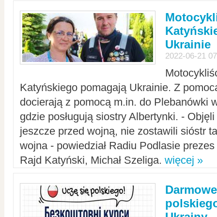
Motocykli
Katyński
Ukrainie
2022-06-21 07
Motocykliś
Katyńskiego pomagają Ukrainie. Z pomoc
docierają z pomocą m.in. do Plebanówki w
gdzie posługują siostry Albertynki. - Objęl
jeszcze przed wojną, nie zostawili sióstr 
wojna - powiedział Radiu Podlasie preze
Rajd Katyński, Michał Szeliga.
więcej »
Darmowe 
polskiego
Ukrainy