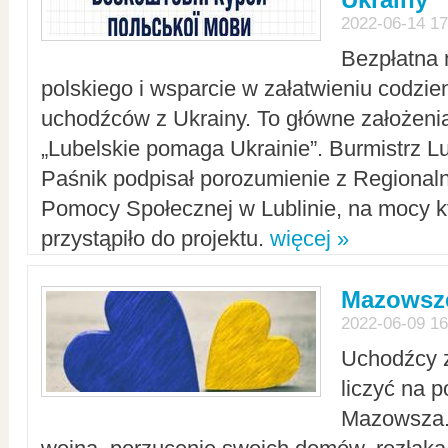
2022-06-14 17
Bezpłatna 
polskiego i wsparcie w załatwieniu codzi
uchodźców z Ukrainy. To główne założenia
„Lubelskie pomaga Ukrainie”. Burmistrz L
Paśnik podpisał porozumienie z Regiona
Pomocy Społecznej w Lublinie, na mocy k
przystąpiło do projektu.
więcej »
Mazowsze
2022-06-09 16
Uchodźcy 
liczyć na 
Mazowsza.