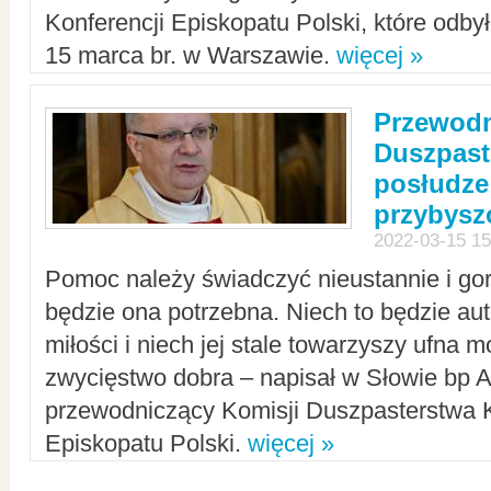
Konferencji Episkopatu Polski, które odbył
15 marca br. w Warszawie.
więcej »
Przewodn
Duszpast
posłudze
przybys
2022-03-15 15
Pomoc należy świadczyć nieustannie i gorl
będzie ona potrzebna. Niech to będzie au
miłości i niech jej stale towarzyszy ufna m
zwycięstwo dobra – napisał w Słowie bp A
przewodniczący Komisji Duszpasterstwa K
Episkopatu Polski.
więcej »