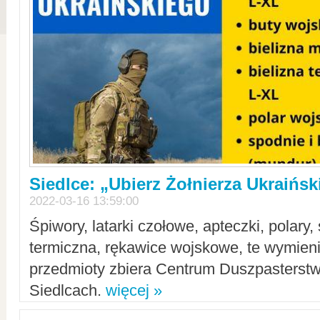
Siedlce: „Ubierz Żołnierza Ukraińs
2022-03-16 13:59:00
Śpiwory, latarki czołowe, apteczki, polary, 
termiczna, rękawice wojskowe, te wymieni
przedmioty zbiera Centrum Duszpasterst
Siedlcach.
więcej »