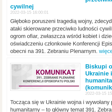
cywilnej
2022-03-15 16:00:01
Głęboko poruszeni tragedią wojny, zdecy
ataki skierowane przeciwko ludności cywi
ogrom ofiar, zwłaszcza wśród kobiet i dzie
oświadczeniu członkowie Konferencji Epis
obecni na 391. Zebraniu Plenarnym.
więce
Biskupi 
Ukrainie 
humanit
(komunik
2022-03-15 15
Tocząca się w Ukrainie wojna i wywołany 
humanitarny – to główny temat 391. Zebr