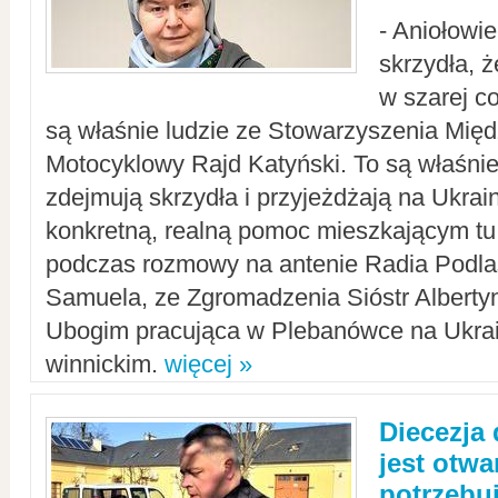
- Aniołowi
skrzydła, 
w szarej c
są właśnie ludzie ze Stowarzyszenia Mi
Motocyklowy Rajd Katyński. To są właśnie 
zdejmują skrzydła i przyjeżdżają na Ukrai
konkretną, realną pomoc mieszkającym tu
podczas rozmowy na antenie Radia Podlas
Samuela, ze Zgromadzenia Sióstr Alberty
Ubogim pracująca w Plebanówce na Ukrai
winnickim.
więcej »
Diecezja
jest otwa
potrzebu