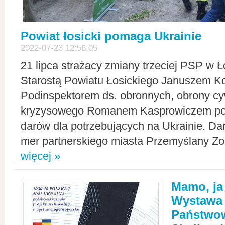
Powiat łosicki pomaga Ukrainie
2022-07-23 12:56:05
21 lipca strażacy zmiany trzeciej PSP w 
Starostą Powiatu Łosickiego Januszem Ko
Podinspektorem ds. obronnych, obrony cyw
kryzysowego Romanem Kasprowiczem po
darów dla potrzebujących na Ukrainie. Dar
mer partnerskiego miasta Przemyślany Zo
więcej »
Mamo, ja
Wystawa
Państwo