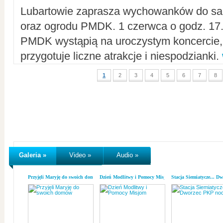
Lubartowie zaprasza wychowanków do sal
oraz ogrodu PMDK. 1 czerwca o godz. 17.0
PMDK wystąpią na uroczystym koncercie
przygotuje liczne atrakcje i niespodzianki.
1
2
3
4
5
6
7
8
Galeria »
Video »
Audio »
Przyjęli Maryję do swoich domów
Dzień Modlitwy i Pomocy Misjom
Stacja Siemiatycze... D