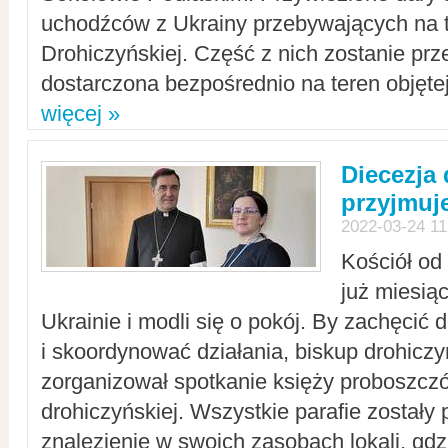
uchodźców z Ukrainy przebywających na t
Drohiczyńskiej. Część z nich zostanie pr
dostarczona bezpośrednio na teren objęte
więcej »
Diecezja
przyjmuj
2022-03-24 11
Kościół od
już miesią
Ukrainie i modli się o pokój. By zachęcić
i skoordynować działania, biskup drohicz
zorganizował spotkanie księży proboszczó
drohiczyńskiej. Wszystkie parafie zostały
znalezienie w swoich zasobach lokali, gd