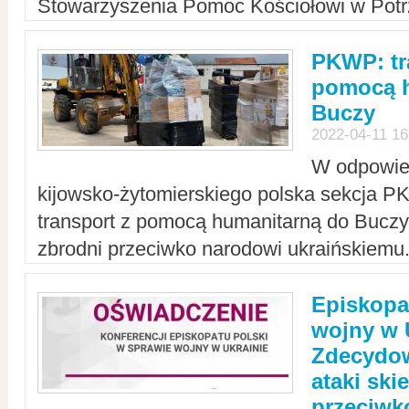
Stowarzyszenia Pomoc Kościołowi w Potr
PKWP: tr
pomocą h
Buczy
2022-04-11 16
W odpowied
kijowsko-żytomierskiego polska sekcja 
transport z pomocą humanitarną do Buczy,
zbrodni przeciwko narodowi ukraińskiemu
Episkopa
wojny w 
Zdecydow
ataki sk
przeciwk