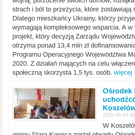
wojną, porzucenie swoich domów, rozłąka 
strach i ból to przeżycia, które zostawiają 
Dlatego mieszkańcy Ukrainy, którzy przyje
wymagają kompleksowego wsparcia. A w
projekt, który decyzją Zarządu Wojewód
otrzyma ponad 13,4 mln zł dofinansowani
Programu Operacyjnego Województwa Ma
2020. Z działań mających na celu włączeni
społeczną skorzysta 1,5 tys. osób.
więcej 
Ośrodek 
uchodźcó
Koszeló
2022-06-04 09
W Koszelów
gminy Stara Kornica został otwarty Ośro