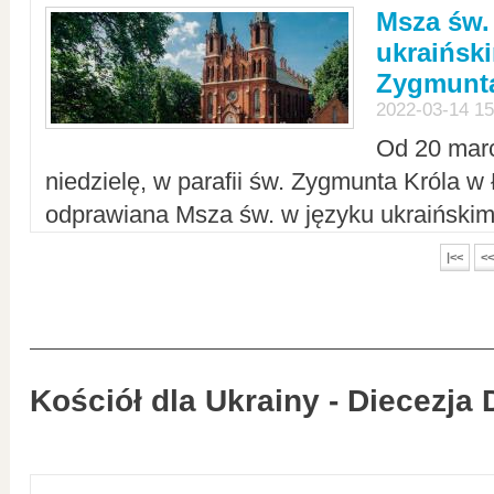
Msza św.
ukraiński
Zygmunta
2022-03-14 15
Od 20 mar
niedzielę, w parafii św. Zygmunta Króla w
odprawiana Msza św. w języku ukraiński
|<<
<<
Kościół dla Ukrainy - Diecezja