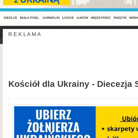
SIEDLCE
BIAŁA PODL.
GARWOLIN
ŁOSICE
ŁUKÓW
MIĘDZYRZEC
RADZYŃ
MIŃS
R E K L A M A
Kościół dla Ukrainy - Diecezja 