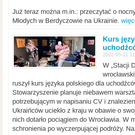
Już teraz można m.in.: przeczytać o noc
Młodych w Berdyczowie na Ukrainie.
więc
Kurs języ
uchodźcó
2022-05-21 11
W „Stacji D
wrocławsk
ruszył kurs języka polskiego dla uchodźcó
Stowarzyszenie planuje niebawem warszt
potrzebującym w napisaniu CV i znalezieni
Ukraińców uciekło z kraju w obawie o swoj
nich dotarło pociągiem do Wrocławia. W m
schronienia po wyczerpującej podróży. 