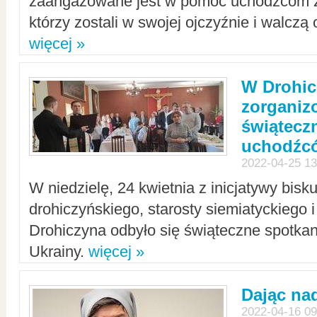
zaangażowane jest w pomoc uchodźcom z 
którzy zostali w swojej ojczyźnie i walczą 
więcej »
W Drohic
zorgani
świątecz
uchodźc
2022-04-25 13
W niedzielę, 24 kwietnia z inicjatywy bisk
drohiczyńskiego, starosty siemiatyckiego i
Drohiczyna odbyło się świąteczne spotka
Ukrainy.
więcej »
Dając nad
2022-04-16 09