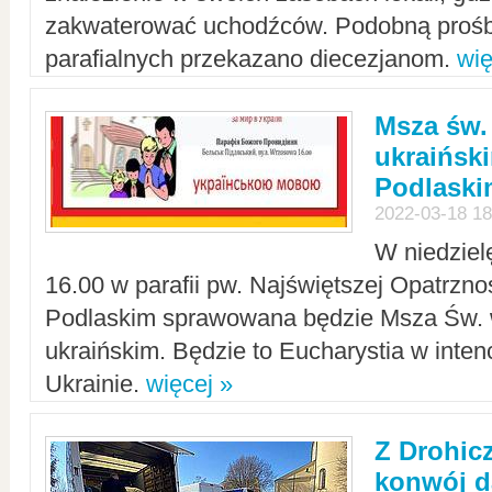
zakwaterować uchodźców. Podobną prośb
parafialnych przekazano diecezjanom.
wię
Msza św.
ukraińsk
Podlaski
2022-03-18 18
W niedziel
16.00 w parafii pw. Najświętszej Opatrzno
Podlaskim sprawowana będzie Msza Św. 
ukraińskim. Będzie to Eucharystia w intenc
Ukrainie.
więcej »
Z Drohic
konwój d