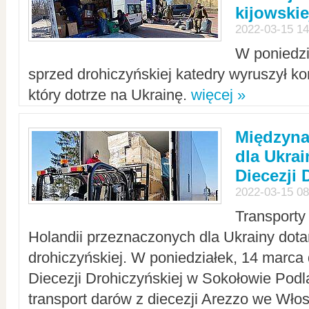
kijowskie
2022-03-15 14
W poniedzi
sprzed drohiczyńskiej katedry wyruszył k
który dotrze na Ukrainę.
więcej »
Międzyn
dla Ukra
Diecezji 
2022-03-15 08
Transporty
Holandii przeznaczonych dla Ukrainy dotar
drohiczyńskiej. W poniedziałek, 14 marca 
Diecezji Drohiczyńskiej w Sokołowie Pod
transport darów z diecezji Arezzo we Wło