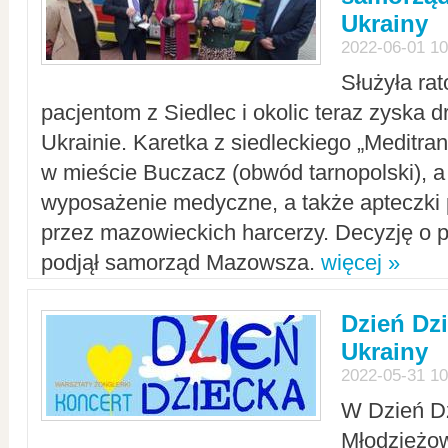
Ukrainy
2022-06-01 10
Służyła ra
pacjentom z Siedlec i okolic teraz zyska d
Ukrainie. Karetka z siedleckiego „Meditrans
w mieście Buczacz (obwód tarnopolski), a
wyposażenie medyczne, a także apteczki
przez mazowieckich harcerzy. Decyzję o 
podjął samorząd Mazowsza.
więcej »
Dzień Dz
Ukrainy
2022-05-31 10
W Dzień D
Młodzieżo