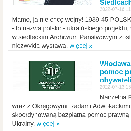
Siedlcac
2022-07-16 11
Mamo, ja nie chcę wojny! 1939-45 POLS
- to nazwa polsko - ukraińskiego projektu
w siedleckim Archiwum Państwowym zosta
niezwykła wystawa.
więcej »
Włodawa:
pomoc pr
obywatel
2022-07-13 15
Naczelna 
wraz z Okręgowymi Radami Adwokackimi 
skoordynowaną bezpłatną pomoc prawną d
Ukrainy.
więcej »