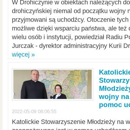
W Drohiczynie w obiektach należących do 
drohiczyńskiej niemal od początku wojny 
przyjmowani są uchodźcy. Otoczenie tych 
możliwe dzięki wsparciu państwa, ale też 
wielu osób i instytucji, powiedział Radiu P
Jurczak - dyrektor administracyjny Kurii D
więcej »
Katolicki
Stowarzy
Młodzież
wojny na 
pomoc u
2022-05-09 08:06:55
Katolickie Stowarzyszenie Młodzieży na w