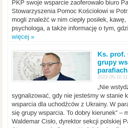
PKP swoje wsparcie zaoferowało biuro P
Stowarzyszenia Pomoc Kościołowi w Potr
mogli znaleźć w nim ciepły posiłek, kawę,
psychologa, a także informację o tym, gdzi
więcej »
Ks. prof.
grupy ws
parafiach
2022-05-10 11
„Nie wstyd
sygnalizować, gdy nie jesteśmy w stanie
wsparcia dla uchodźców z Ukrainy. W para
się grupy wsparcia. To dobry kierunek” – m
Waldemar Cisło, dyrektor sekcji polskiej 