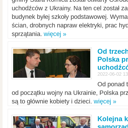
uchodźców z Ukrainy. Na ten cel został 
budynek byłej szkoły podstawowej. Wyma
ścian, drobnych napraw elektryki, prac hy
sprzątania.
więcej »
Od trzec
Polska p
uchodźcó
2022-06-02 13
Od ponad tr
od początku wojny na Ukrainie, Polska p
są to głównie kobiety i dzieci.
więcej »
Kolejna k
samorząd