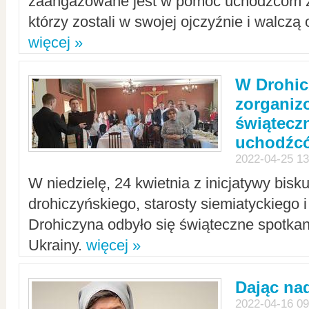
zaangażowane jest w pomoc uchodźcom z 
którzy zostali w swojej ojczyźnie i walczą 
więcej »
W Drohic
zorgani
świątecz
uchodźc
2022-04-25 13
W niedzielę, 24 kwietnia z inicjatywy bisk
drohiczyńskiego, starosty siemiatyckiego i
Drohiczyna odbyło się świąteczne spotka
Ukrainy.
więcej »
Dając nad
2022-04-16 09