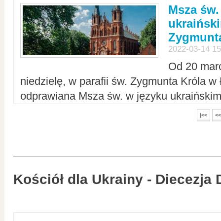
Msza św.
ukraiński
Zygmunta
2022-03-14 15
Od 20 mar
niedzielę, w parafii św. Zygmunta Króla w
odprawiana Msza św. w języku ukraiński
|<<
<<
Kościół dla Ukrainy - Diecezja