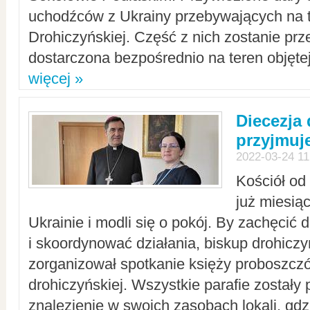
uchodźców z Ukrainy przebywających na t
Drohiczyńskiej. Część z nich zostanie pr
dostarczona bezpośrednio na teren objęte
więcej »
Diecezja
przyjmuj
2022-03-24 11
Kościół od
już miesią
Ukrainie i modli się o pokój. By zachęcić
i skoordynować działania, biskup drohicz
zorganizował spotkanie księży proboszczó
drohiczyńskiej. Wszystkie parafie zostały
znalezienie w swoich zasobach lokali, gd