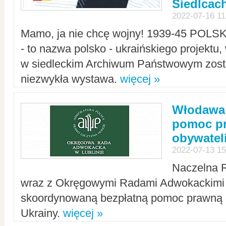
Siedlcac
2022-07-16 11
Mamo, ja nie chcę wojny! 1939-45 POLS
- to nazwa polsko - ukraińskiego projektu
w siedleckim Archiwum Państwowym zosta
niezwykła wystawa.
więcej »
Włodawa:
pomoc pr
obywatel
2022-07-13 15
Naczelna 
wraz z Okręgowymi Radami Adwokackimi 
skoordynowaną bezpłatną pomoc prawną d
Ukrainy.
więcej »