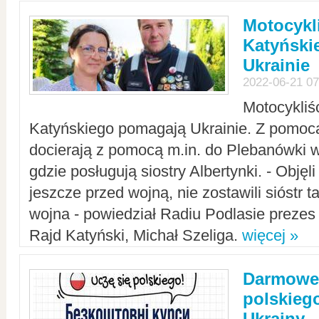
Motocykli
Katyński
Ukrainie
2022-06-21 07
Motocykliś
Katyńskiego pomagają Ukrainie. Z pomoc
docierają z pomocą m.in. do Plebanówki w
gdzie posługują siostry Albertynki. - Objęl
jeszcze przed wojną, nie zostawili sióstr 
wojna - powiedział Radiu Podlasie preze
Rajd Katyński, Michał Szeliga.
więcej »
Darmowe 
polskiego
Ukrainy