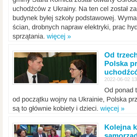
uchodźców z Ukrainy. Na ten cel został 
budynek byłej szkoły podstawowej. Wyma
ścian, drobnych napraw elektryki, prac hy
sprzątania.
więcej »
Od trzec
Polska p
uchodźcó
2022-06-02 13
Od ponad tr
od początku wojny na Ukrainie, Polska p
są to głównie kobiety i dzieci.
więcej »
Kolejna k
samorząd