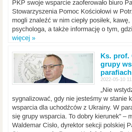
PKP swoje wsparcie zaoferowało biuro P
Stowarzyszenia Pomoc Kościołowi w Potr
mogli znaleźć w nim ciepły posiłek, kawę,
psychologa, a także informację o tym, gdzi
więcej »
Ks. prof.
grupy ws
parafiach
2022-05-10 11
„Nie wstyd
sygnalizować, gdy nie jesteśmy w stanie
wsparcia dla uchodźców z Ukrainy. W para
się grupy wsparcia. To dobry kierunek” – m
Waldemar Cisło, dyrektor sekcji polskiej 