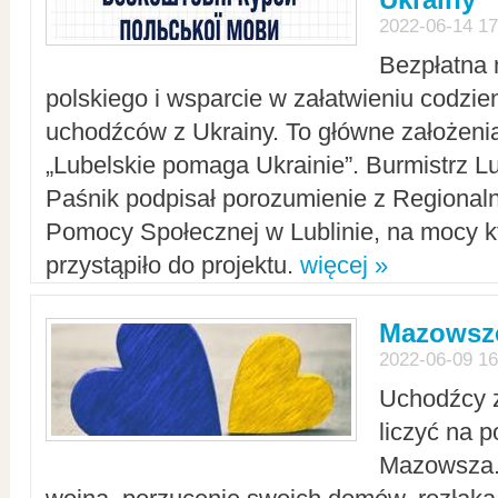
2022-06-14 17
Bezpłatna 
polskiego i wsparcie w załatwieniu codzi
uchodźców z Ukrainy. To główne założenia
„Lubelskie pomaga Ukrainie”. Burmistrz L
Paśnik podpisał porozumienie z Regiona
Pomocy Społecznej w Lublinie, na mocy k
przystąpiło do projektu.
więcej »
Mazowsze
2022-06-09 16
Uchodźcy 
liczyć na 
Mazowsza.