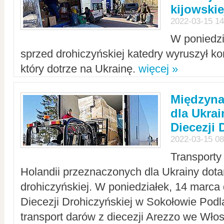
kijowskie
2022-03-15 14
W poniedzi
sprzed drohiczyńskiej katedry wyruszył k
który dotrze na Ukrainę.
więcej »
Międzyn
dla Ukra
Diecezji 
2022-03-15 08
Transporty
Holandii przeznaczonych dla Ukrainy dotar
drohiczyńskiej. W poniedziałek, 14 marca 
Diecezji Drohiczyńskiej w Sokołowie Pod
transport darów z diecezji Arezzo we Wło