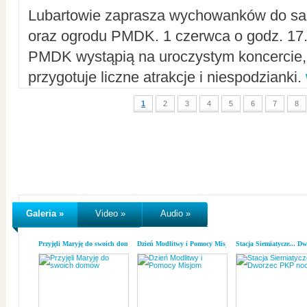
Lubartowie zaprasza wychowanków do sal
oraz ogrodu PMDK. 1 czerwca o godz. 17.0
PMDK wystąpią na uroczystym koncercie
przygotuje liczne atrakcje i niespodzianki.
1
2
3
4
5
6
7
8
Galeria »
Video »
Audio »
Przyjęli Maryję do swoich domów
Dzień Modlitwy i Pomocy Misjom
Stacja Siemiatycze... D