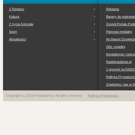
Z Regionu
Reklama
Kultura
Banery do pobrania
Z życia Kościoła
Zespół Portalu Podl
Sport
Patronat medialny
Aktualności
Archiwum Dzwiękó
Złóż cegiełkę
Kondolencje i nekro
Radiokatolickie.pl
1 procent na RADI
Polityka Prywatno
Znajdziesz nas w 
Copyright (c) 2010 Podlasie24.pl. All rights reserved
Polityka Prywatności