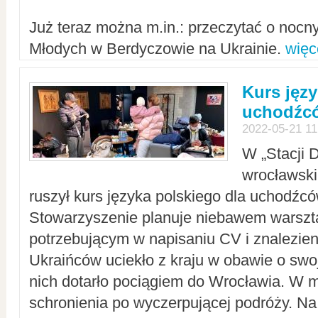
Już teraz można m.in.: przeczytać o noc
Młodych w Berdyczowie na Ukrainie.
więc
Kurs języ
uchodźcó
2022-05-21 11
W „Stacji D
wrocławsk
ruszył kurs języka polskiego dla uchodźcó
Stowarzyszenie planuje niebawem warszt
potrzebującym w napisaniu CV i znalezieni
Ukraińców uciekło z kraju w obawie o swoj
nich dotarło pociągiem do Wrocławia. W m
schronienia po wyczerpującej podróży. 