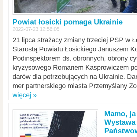
Powiat łosicki pomaga Ukrainie
2022-07-23 12:56:05
21 lipca strażacy zmiany trzeciej PSP w 
Starostą Powiatu Łosickiego Januszem Ko
Podinspektorem ds. obronnych, obrony cyw
kryzysowego Romanem Kasprowiczem po
darów dla potrzebujących na Ukrainie. Dar
mer partnerskiego miasta Przemyślany Zo
więcej »
Mamo, ja
Wystawa
Państwo