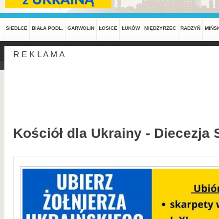
SIEDLCE
BIAŁA PODL.
GARWOLIN
ŁOSICE
ŁUKÓW
MIĘDZYRZEC
RADZYŃ
MIŃS
R E K L A M A
Kościół dla Ukrainy - Diecezja 