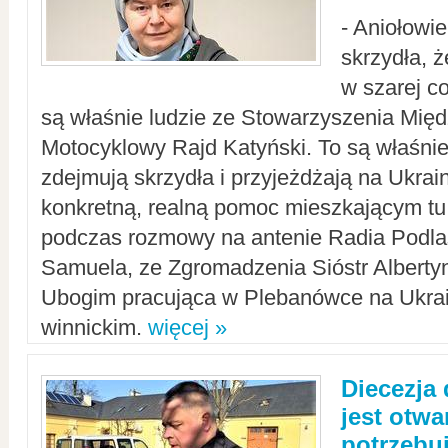
- Aniołowi
skrzydła, 
w szarej c
są właśnie ludzie ze Stowarzyszenia Mi
Motocyklowy Rajd Katyński. To są właśnie 
zdejmują skrzydła i przyjeżdżają na Ukrai
konkretną, realną pomoc mieszkającym tu
podczas rozmowy na antenie Radia Podlas
Samuela, ze Zgromadzenia Sióstr Alberty
Ubogim pracująca w Plebanówce na Ukrai
winnickim.
więcej »
Diecezja
jest otwa
potrzebu