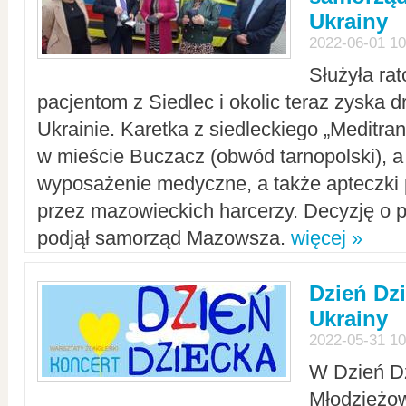
Ukrainy
2022-06-01 10
Służyła ra
pacjentom z Siedlec i okolic teraz zyska d
Ukrainie. Karetka z siedleckiego „Meditrans
w mieście Buczacz (obwód tarnopolski), a
wyposażenie medyczne, a także apteczki
przez mazowieckich harcerzy. Decyzję o 
podjął samorząd Mazowsza.
więcej »
Dzień Dz
Ukrainy
2022-05-31 10
W Dzień D
Młodzieżo