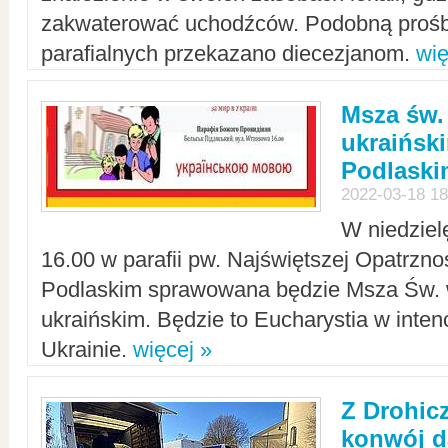
zakwaterować uchodźców. Podobną prośb
parafialnych przekazano diecezjanom.
wię
Msza św.
ukraińsk
Podlaski
2022-03-18 18
W niedziel
16.00 w parafii pw. Najświętszej Opatrzno
Podlaskim sprawowana będzie Msza Św. 
ukraińskim. Będzie to Eucharystia w intenc
Ukrainie.
więcej »
Z Drohic
konwój d