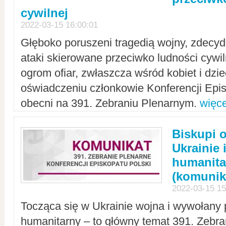
cywilnej
2022-03-15 16:00:01
Głęboko poruszeni tragedią wojny, zdecy
ataki skierowane przeciwko ludności cywi
ogrom ofiar, zwłaszcza wśród kobiet i dzie
oświadczeniu członkowie Konferencji Epis
obecni na 391. Zebraniu Plenarnym.
więce
Biskupi 
Ukrainie 
humanit
(komunik
2022-03-15 15
Tocząca się w Ukrainie wojna i wywołany 
humanitarny – to główny temat 391. Zebr