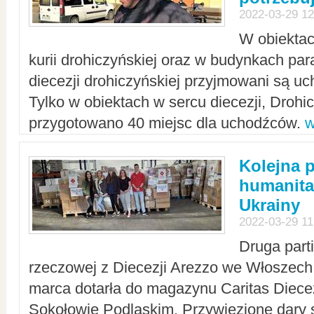
2022-03-29 12
W obiektac
kurii drohiczyńskiej oraz w budynkach para
diecezji drohiczyńskiej przyjmowani są uc
Tylko w obiektach w sercu diecezji, Drohi
przygotowano 40 miejsc dla uchodźców.
w
Kolejna 
humanita
Ukrainy
2022-03-29 11
Druga part
rzeczowej z Diecezji Arezzo we Włoszech 
marca dotarła do magazynu Caritas Diecez
Sokołowie Podlaskim. Przywiezione dary 