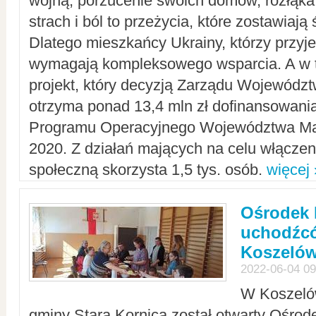
wojną, porzucenie swoich domów, rozłąka 
strach i ból to przeżycia, które zostawiają 
Dlatego mieszkańcy Ukrainy, którzy przyje
wymagają kompleksowego wsparcia. A w
projekt, który decyzją Zarządu Wojewód
otrzyma ponad 13,4 mln zł dofinansowani
Programu Operacyjnego Województwa Ma
2020. Z działań mających na celu włączeni
społeczną skorzysta 1,5 tys. osób.
więcej 
Ośrodek 
uchodźcó
Koszeló
2022-06-04 09
W Koszelów
gminy Stara Kornica został otwarty Ośro