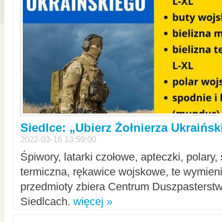
Siedlce: „Ubierz Żołnierza Ukraińs
2022-03-16 13:59:00
Śpiwory, latarki czołowe, apteczki, polary, 
termiczna, rękawice wojskowe, te wymieni
przedmioty zbiera Centrum Duszpasterst
Siedlcach.
więcej »