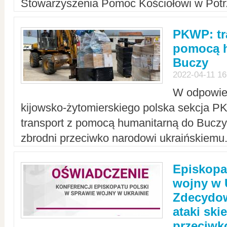
Stowarzyszenia Pomoc Kościołowi w Potr
PKWP: tr
pomocą h
Buczy
2022-04-11 16
W odpowied
kijowsko-żytomierskiego polska sekcja 
transport z pomocą humanitarną do Buczy,
zbrodni przeciwko narodowi ukraińskiemu
Episkopa
wojny w 
Zdecydow
ataki sk
przeciwk