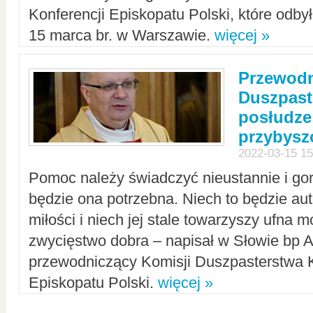
Konferencji Episkopatu Polski, które odbył
15 marca br. w Warszawie.
więcej »
Przewodn
Duszpast
posłudze
przybys
2022-03-15 15
Pomoc należy świadczyć nieustannie i gorl
będzie ona potrzebna. Niech to będzie au
miłości i niech jej stale towarzyszy ufna m
zwycięstwo dobra – napisał w Słowie bp A
przewodniczący Komisji Duszpasterstwa K
Episkopatu Polski.
więcej »