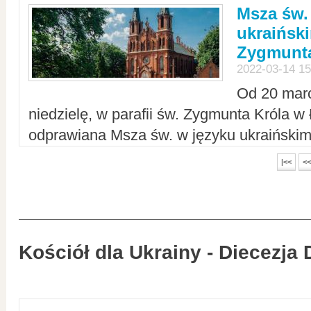
Msza św.
ukraiński
Zygmunta
2022-03-14 15
Od 20 mar
niedzielę, w parafii św. Zygmunta Króla w
odprawiana Msza św. w języku ukraiński
|<<
<<
Kościół dla Ukrainy - Diecezja