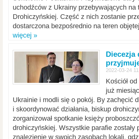
uchodźców z Ukrainy przebywających na t
Drohiczyńskiej. Część z nich zostanie pr
dostarczona bezpośrednio na teren objęte
więcej »
Diecezja
przyjmuj
2022-03-24 11
Kościół od
już miesią
Ukrainie i modli się o pokój. By zachęcić
i skoordynować działania, biskup drohicz
zorganizował spotkanie księży proboszczó
drohiczyńskiej. Wszystkie parafie zostały
znalezienie w swoich zasobach lokali, gd