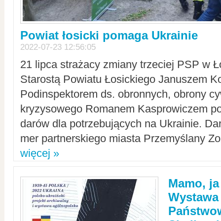
Powiat łosicki pomaga Ukrainie
2022-07-23 12:56:05
21 lipca strażacy zmiany trzeciej PSP w 
Starostą Powiatu Łosickiego Januszem Ko
Podinspektorem ds. obronnych, obrony cyw
kryzysowego Romanem Kasprowiczem po
darów dla potrzebujących na Ukrainie. Dar
mer partnerskiego miasta Przemyślany Zo
więcej »
Mamo, ja
Wystawa
Państwo