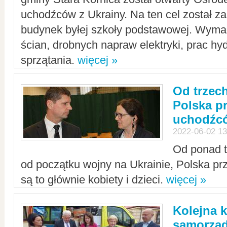
uchodźców z Ukrainy. Na ten cel został 
budynek byłej szkoły podstawowej. Wyma
ścian, drobnych napraw elektryki, prac hy
sprzątania.
więcej »
Od trzec
Polska p
uchodźcó
2022-06-02 13
Od ponad tr
od początku wojny na Ukrainie, Polska p
są to głównie kobiety i dzieci.
więcej »
Kolejna k
samorząd