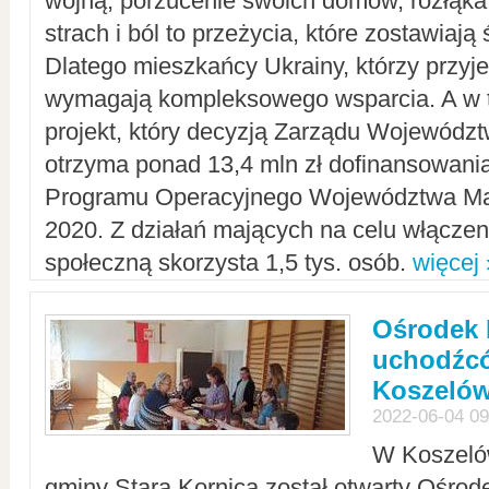
wojną, porzucenie swoich domów, rozłąka 
strach i ból to przeżycia, które zostawiają 
Dlatego mieszkańcy Ukrainy, którzy przyje
wymagają kompleksowego wsparcia. A w
projekt, który decyzją Zarządu Wojewód
otrzyma ponad 13,4 mln zł dofinansowani
Programu Operacyjnego Województwa Ma
2020. Z działań mających na celu włączeni
społeczną skorzysta 1,5 tys. osób.
więcej 
Ośrodek 
uchodźcó
Koszeló
2022-06-04 09
W Koszelów
gminy Stara Kornica został otwarty Ośro