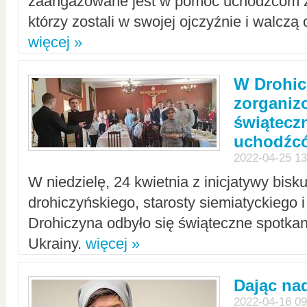
zaangażowane jest w pomoc uchodźcom z 
którzy zostali w swojej ojczyźnie i walczą 
więcej »
W Drohic
zorgani
świątecz
uchodźc
2022-04-25 13
W niedzielę, 24 kwietnia z inicjatywy bisk
drohiczyńskiego, starosty siemiatyckiego i
Drohiczyna odbyło się świąteczne spotka
Ukrainy.
więcej »
Dając nad
2022-04-16 09