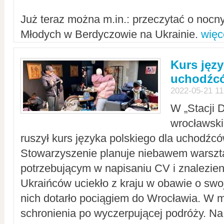
Już teraz można m.in.: przeczytać o noc
Młodych w Berdyczowie na Ukrainie.
więc
Kurs języ
uchodźcó
2022-05-21 11
W „Stacji D
wrocławsk
ruszył kurs języka polskiego dla uchodźcó
Stowarzyszenie planuje niebawem warszt
potrzebującym w napisaniu CV i znalezieni
Ukraińców uciekło z kraju w obawie o swoj
nich dotarło pociągiem do Wrocławia. W m
schronienia po wyczerpującej podróży. 