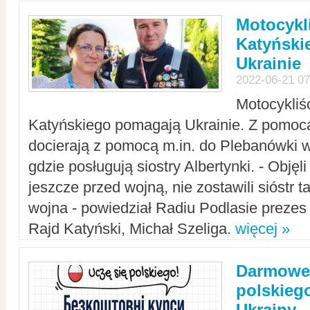
Motocykli
Katyński
Ukrainie
2022-06-21 07
Motocykliś
Katyńskiego pomagają Ukrainie. Z pomoc
docierają z pomocą m.in. do Plebanówki w
gdzie posługują siostry Albertynki. - Objęl
jeszcze przed wojną, nie zostawili sióstr 
wojna - powiedział Radiu Podlasie preze
Rajd Katyński, Michał Szeliga.
więcej »
Darmowe 
polskiego
Ukrainy