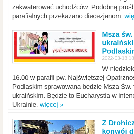
zakwaterować uchodźców. Podobną prośb
parafialnych przekazano diecezjanom.
wię
Msza św.
ukraińsk
Podlaski
2022-03-18 18
W niedziel
16.00 w parafii pw. Najświętszej Opatrzno
Podlaskim sprawowana będzie Msza Św. 
ukraińskim. Będzie to Eucharystia w intenc
Ukrainie.
więcej »
Z Drohic
konwój d