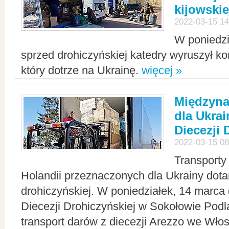
kijowskie
2022-03-15 14
W poniedzi
sprzed drohiczyńskiej katedry wyruszył k
który dotrze na Ukrainę.
więcej »
Międzyn
dla Ukra
Diecezji 
2022-03-15 08
Transporty
Holandii przeznaczonych dla Ukrainy dotar
drohiczyńskiej. W poniedziałek, 14 marca 
Diecezji Drohiczyńskiej w Sokołowie Pod
transport darów z diecezji Arezzo we Wło