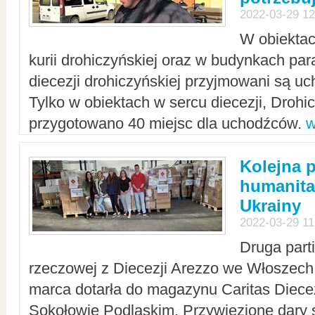
2022-03-29 12
W obiektac
kurii drohiczyńskiej oraz w budynkach para
diecezji drohiczyńskiej przyjmowani są uc
Tylko w obiektach w sercu diecezji, Drohi
przygotowano 40 miejsc dla uchodźców.
w
Kolejna 
humanita
Ukrainy
2022-03-29 11
Druga part
rzeczowej z Diecezji Arezzo we Włoszech 
marca dotarła do magazynu Caritas Diecez
Sokołowie Podlaskim. Przywiezione dary 