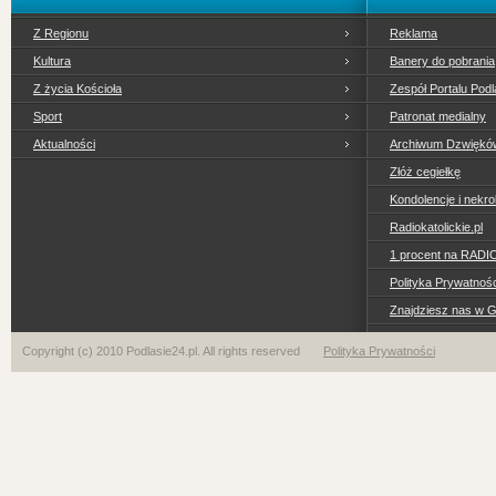
Z Regionu
Reklama
Kultura
Banery do pobrania
Z życia Kościoła
Zespół Portalu Podl
Sport
Patronat medialny
Aktualności
Archiwum Dzwiękó
Złóż cegiełkę
Kondolencje i nekro
Radiokatolickie.pl
1 procent na RADI
Polityka Prywatno
Znajdziesz nas w 
Copyright (c) 2010 Podlasie24.pl. All rights reserved
Polityka Prywatności