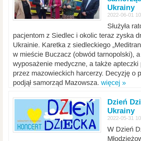
Ukrainy
2022-06-01 10
Służyła ra
pacjentom z Siedlec i okolic teraz zyska d
Ukrainie. Karetka z siedleckiego „Meditrans
w mieście Buczacz (obwód tarnopolski), a
wyposażenie medyczne, a także apteczki
przez mazowieckich harcerzy. Decyzję o 
podjął samorząd Mazowsza.
więcej »
Dzień Dz
Ukrainy
2022-05-31 10
W Dzień D
Młodzieżo