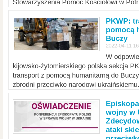
Stowarzyszenia Pomoc Kościołowi w Potr
PKWP: tr
pomocą h
Buczy
2022-04-11 16
W odpowied
kijowsko-żytomierskiego polska sekcja 
transport z pomocą humanitarną do Buczy,
zbrodni przeciwko narodowi ukraińskiemu
Episkopa
wojny w 
Zdecydow
ataki sk
przeciwk