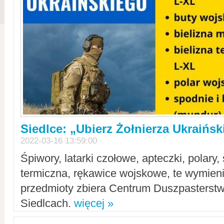
Siedlce: „Ubierz Żołnierza Ukraińs
2022-03-16 13:59:00
Śpiwory, latarki czołowe, apteczki, polary, 
termiczna, rękawice wojskowe, te wymieni
przedmioty zbiera Centrum Duszpasterst
Siedlcach.
więcej »