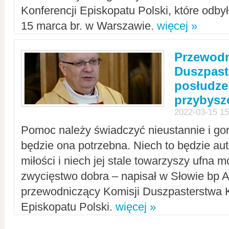
Konferencji Episkopatu Polski, które odbył
15 marca br. w Warszawie.
więcej »
Przewodn
Duszpast
posłudze
przybys
2022-03-15 15
Pomoc należy świadczyć nieustannie i gorl
będzie ona potrzebna. Niech to będzie au
miłości i niech jej stale towarzyszy ufna m
zwycięstwo dobra – napisał w Słowie bp A
przewodniczący Komisji Duszpasterstwa K
Episkopatu Polski.
więcej »