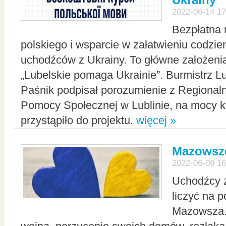
2022-06-14 17
Bezpłatna 
polskiego i wsparcie w załatwieniu codzi
uchodźców z Ukrainy. To główne założenia
„Lubelskie pomaga Ukrainie”. Burmistrz L
Paśnik podpisał porozumienie z Regiona
Pomocy Społecznej w Lublinie, na mocy k
przystąpiło do projektu.
więcej »
Mazowsze
2022-06-09 16
Uchodźcy 
liczyć na 
Mazowsza.