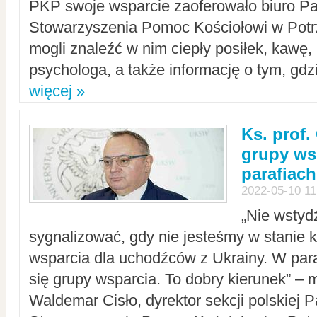
PKP swoje wsparcie zaoferowało biuro P
Stowarzyszenia Pomoc Kościołowi w Potr
mogli znaleźć w nim ciepły posiłek, kawę,
psychologa, a także informację o tym, gdzi
więcej »
Ks. prof.
grupy ws
parafiach
2022-05-10 11
„Nie wstyd
sygnalizować, gdy nie jesteśmy w stanie
wsparcia dla uchodźców z Ukrainy. W para
się grupy wsparcia. To dobry kierunek” – m
Waldemar Cisło, dyrektor sekcji polskiej 