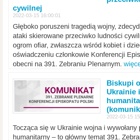
cywilnej
2022-03-15 16:00:01
Głęboko poruszeni tragedią wojny, zdecy
ataki skierowane przeciwko ludności cywi
ogrom ofiar, zwłaszcza wśród kobiet i dzie
oświadczeniu członkowie Konferencji Epis
obecni na 391. Zebraniu Plenarnym.
więce
Biskupi 
Ukrainie 
humanit
(komunik
2022-03-15 15
Tocząca się w Ukrainie wojna i wywołany 
humanitarny – to główny temat 391. Zebr