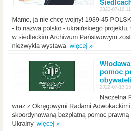
Siedlcac
2022-07-16 11
Mamo, ja nie chcę wojny! 1939-45 POLS
- to nazwa polsko - ukraińskiego projektu
w siedleckim Archiwum Państwowym zosta
niezwykła wystawa.
więcej »
Włodawa:
pomoc pr
obywatel
2022-07-13 15
Naczelna 
wraz z Okręgowymi Radami Adwokackimi 
skoordynowaną bezpłatną pomoc prawną d
Ukrainy.
więcej »