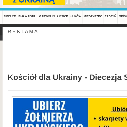
SIEDLCE
BIAŁA PODL.
GARWOLIN
ŁOSICE
ŁUKÓW
MIĘDZYRZEC
RADZYŃ
MIŃS
R E K L A M A
Kościół dla Ukrainy - Diecezja 