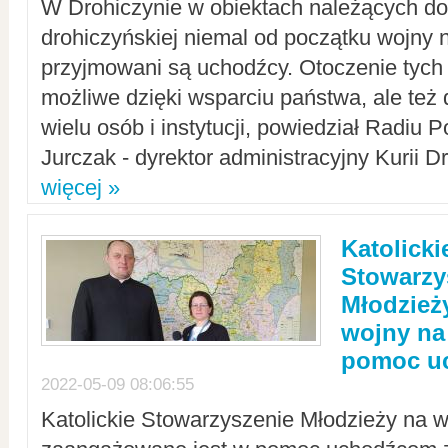
W Drohiczynie w obiektach należących do 
drohiczyńskiej niemal od początku wojny 
przyjmowani są uchodźcy. Otoczenie tych 
możliwe dzięki wsparciu państwa, ale też 
wielu osób i instytucji, powiedział Radiu P
Jurczak - dyrektor administracyjny Kurii D
więcej »
Katolicki
Stowarzy
Młodzież
wojny na 
pomoc u
2022-05-09 08:06:55
Katolickie Stowarzyszenie Młodzieży na w