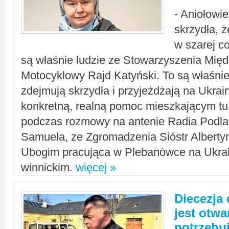
- Aniołowi
skrzydła, 
w szarej c
są właśnie ludzie ze Stowarzyszenia Mi
Motocyklowy Rajd Katyński. To są właśnie 
zdejmują skrzydła i przyjeżdżają na Ukrai
konkretną, realną pomoc mieszkającym tu
podczas rozmowy na antenie Radia Podlas
Samuela, ze Zgromadzenia Sióstr Alberty
Ubogim pracująca w Plebanówce na Ukrai
winnickim.
więcej »
Diecezja
jest otwa
potrzebu