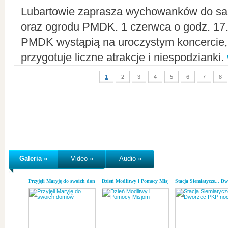
Lubartowie zaprasza wychowanków do sal
oraz ogrodu PMDK. 1 czerwca o godz. 17.0
PMDK wystąpią na uroczystym koncercie
przygotuje liczne atrakcje i niespodzianki.
1
2
3
4
5
6
7
8
Galeria »
Video »
Audio »
Przyjęli Maryję do swoich domów
Dzień Modlitwy i Pomocy Misjom
Stacja Siemiatycze... D