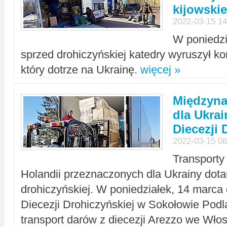
kijowskie
2022-03-15 14
W poniedzi
sprzed drohiczyńskiej katedry wyruszył k
który dotrze na Ukrainę.
więcej »
Międzyn
dla Ukra
Diecezji 
2022-03-15 08
Transporty
Holandii przeznaczonych dla Ukrainy dotar
drohiczyńskiej. W poniedziałek, 14 marca 
Diecezji Drohiczyńskiej w Sokołowie Pod
transport darów z diecezji Arezzo we Wło