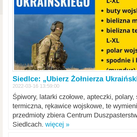
Siedlce: „Ubierz Żołnierza Ukraińs
2022-03-16 13:59:00
Śpiwory, latarki czołowe, apteczki, polary, 
termiczna, rękawice wojskowe, te wymieni
przedmioty zbiera Centrum Duszpasterst
Siedlcach.
więcej »