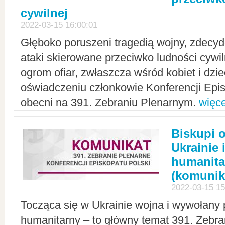
cywilnej
2022-03-15 16:00:01
Głęboko poruszeni tragedią wojny, zdecy
ataki skierowane przeciwko ludności cywi
ogrom ofiar, zwłaszcza wśród kobiet i dzie
oświadczeniu członkowie Konferencji Epis
obecni na 391. Zebraniu Plenarnym.
więce
Biskupi 
Ukrainie 
humanit
(komunik
2022-03-15 15
Tocząca się w Ukrainie wojna i wywołany 
humanitarny – to główny temat 391. Zebr