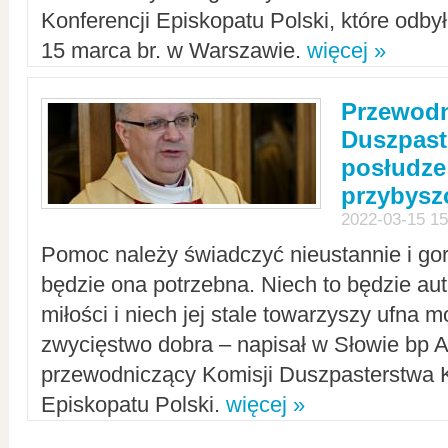
Konferencji Episkopatu Polski, które odbył
15 marca br. w Warszawie.
więcej »
Przewodn
Duszpast
posłudze
przybys
2022-03-15 15
Pomoc należy świadczyć nieustannie i gorl
będzie ona potrzebna. Niech to będzie au
miłości i niech jej stale towarzyszy ufna m
zwycięstwo dobra – napisał w Słowie bp A
przewodniczący Komisji Duszpasterstwa K
Episkopatu Polski.
więcej »