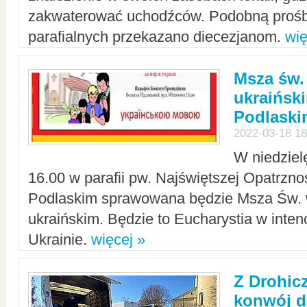
zakwaterować uchodźców. Podobną prośb
parafialnych przekazano diecezjanom.
wię
Msza św.
ukraińsk
Podlaski
2022-03-18 18
W niedziel
16.00 w parafii pw. Najświętszej Opatrzno
Podlaskim sprawowana będzie Msza Św. 
ukraińskim. Będzie to Eucharystia w intenc
Ukrainie.
więcej »
Z Drohic
konwój d