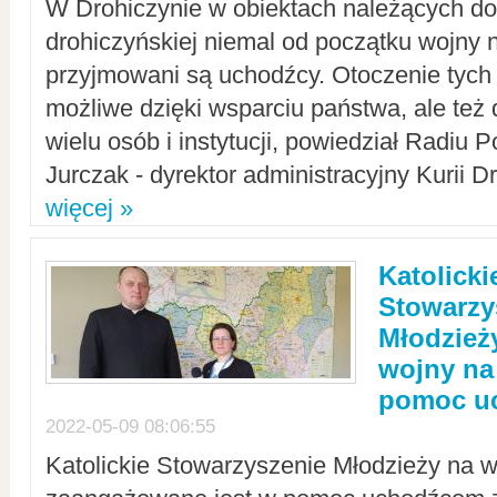
W Drohiczynie w obiektach należących do 
drohiczyńskiej niemal od początku wojny 
przyjmowani są uchodźcy. Otoczenie tych 
możliwe dzięki wsparciu państwa, ale też 
wielu osób i instytucji, powiedział Radiu P
Jurczak - dyrektor administracyjny Kurii D
więcej »
Katolicki
Stowarzy
Młodzież
wojny na 
pomoc u
2022-05-09 08:06:55
Katolickie Stowarzyszenie Młodzieży na w