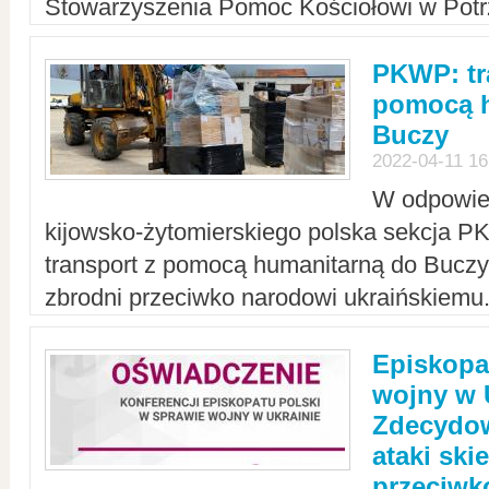
Stowarzyszenia Pomoc Kościołowi w Potr
PKWP: tr
pomocą h
Buczy
2022-04-11 16
W odpowied
kijowsko-żytomierskiego polska sekcja 
transport z pomocą humanitarną do Buczy,
zbrodni przeciwko narodowi ukraińskiemu
Episkopa
wojny w 
Zdecydow
ataki sk
przeciwk