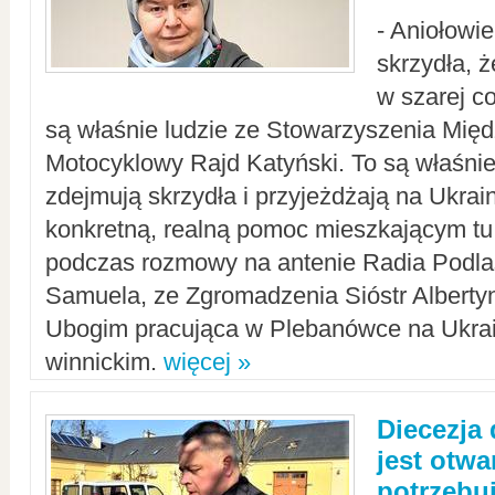
- Aniołowi
skrzydła, 
w szarej c
są właśnie ludzie ze Stowarzyszenia Mi
Motocyklowy Rajd Katyński. To są właśnie 
zdejmują skrzydła i przyjeżdżają na Ukrai
konkretną, realną pomoc mieszkającym tu
podczas rozmowy na antenie Radia Podlas
Samuela, ze Zgromadzenia Sióstr Alberty
Ubogim pracująca w Plebanówce na Ukrai
winnickim.
więcej »
Diecezja
jest otwa
potrzebu