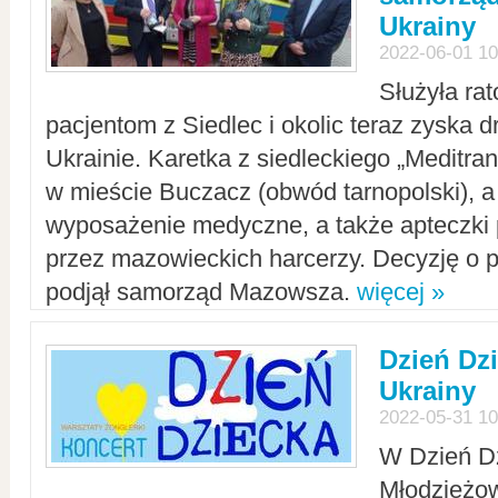
Ukrainy
2022-06-01 10
Służyła ra
pacjentom z Siedlec i okolic teraz zyska d
Ukrainie. Karetka z siedleckiego „Meditrans
w mieście Buczacz (obwód tarnopolski), a
wyposażenie medyczne, a także apteczki
przez mazowieckich harcerzy. Decyzję o 
podjął samorząd Mazowsza.
więcej »
Dzień Dz
Ukrainy
2022-05-31 10
W Dzień D
Młodzieżo