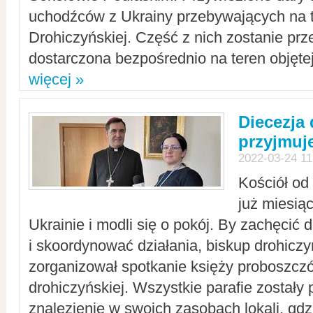
uchodźców z Ukrainy przebywających na t
Drohiczyńskiej. Część z nich zostanie pr
dostarczona bezpośrednio na teren objęte
więcej »
Diecezja
przyjmuj
2022-03-24 11
Kościół od
już miesią
Ukrainie i modli się o pokój. By zachęcić
i skoordynować działania, biskup drohicz
zorganizował spotkanie księży proboszczó
drohiczyńskiej. Wszystkie parafie zostały
znalezienie w swoich zasobach lokali, gd