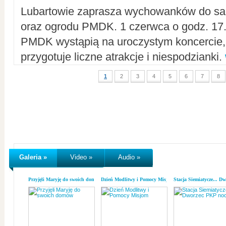
Lubartowie zaprasza wychowanków do sal
oraz ogrodu PMDK. 1 czerwca o godz. 17.0
PMDK wystąpią na uroczystym koncercie
przygotuje liczne atrakcje i niespodzianki.
1
2
3
4
5
6
7
8
Galeria »
Video »
Audio »
Przyjęli Maryję do swoich domów
Dzień Modlitwy i Pomocy Misjom
Stacja Siemiatycze... D