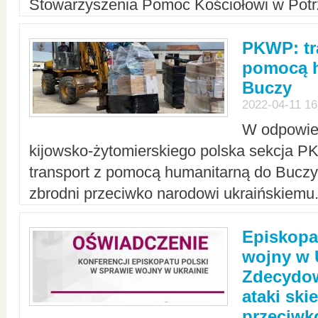
Stowarzyszenia Pomoc Kościołowi w Potr
PKWP: tr
pomocą h
Buczy
2022-04-11 16
W odpowied
kijowsko-żytomierskiego polska sekcja 
transport z pomocą humanitarną do Buczy,
zbrodni przeciwko narodowi ukraińskiemu
Episkopa
wojny w 
Zdecydow
ataki sk
przeciwk