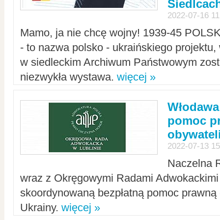
Siedlcac
2022-07-16 11
Mamo, ja nie chcę wojny! 1939-45 POLS
- to nazwa polsko - ukraińskiego projektu
w siedleckim Archiwum Państwowym zosta
niezwykła wystawa.
więcej »
Włodawa:
pomoc pr
obywatel
2022-07-13 15
Naczelna 
wraz z Okręgowymi Radami Adwokackimi 
skoordynowaną bezpłatną pomoc prawną d
Ukrainy.
więcej »