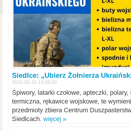
Siedlce: „Ubierz Żołnierza Ukraińs
2022-03-16 13:59:00
Śpiwory, latarki czołowe, apteczki, polary, 
termiczna, rękawice wojskowe, te wymieni
przedmioty zbiera Centrum Duszpasterst
Siedlcach.
więcej »