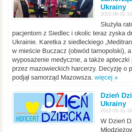
Ukrainy
2022-06-01 10
Służyła ra
pacjentom z Siedlec i okolic teraz zyska d
Ukrainie. Karetka z siedleckiego „Meditrans
w mieście Buczacz (obwód tarnopolski), a
wyposażenie medyczne, a także apteczki
przez mazowieckich harcerzy. Decyzję o 
podjął samorząd Mazowsza.
więcej »
Dzień Dz
Ukrainy
2022-05-31 10
W Dzień D
Młodzieżo