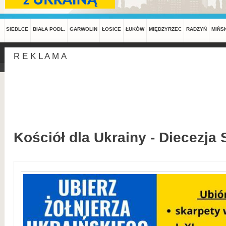
SIEDLCE
BIAŁA PODL.
GARWOLIN
ŁOSICE
ŁUKÓW
MIĘDZYRZEC
RADZYŃ
MIŃS
R E K L A M A
Kościół dla Ukrainy - Diecezja 