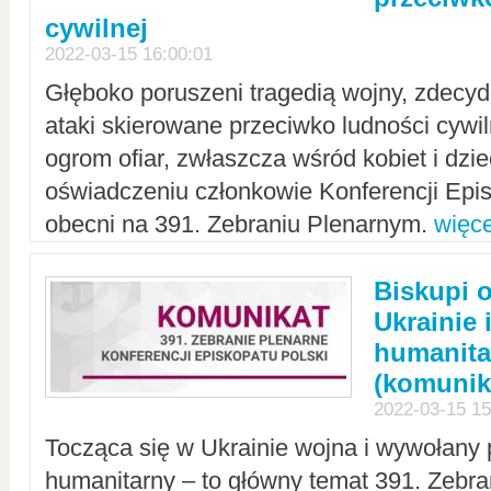
cywilnej
2022-03-15 16:00:01
Głęboko poruszeni tragedią wojny, zdecy
ataki skierowane przeciwko ludności cywi
ogrom ofiar, zwłaszcza wśród kobiet i dzie
oświadczeniu członkowie Konferencji Epis
obecni na 391. Zebraniu Plenarnym.
więce
Biskupi 
Ukrainie 
humanit
(komunik
2022-03-15 15
Tocząca się w Ukrainie wojna i wywołany 
humanitarny – to główny temat 391. Zebr