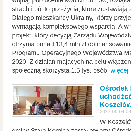
wojną, porzucenie swoich domów, rozłąka 
strach i ból to przeżycia, które zostawiają 
Dlatego mieszkańcy Ukrainy, którzy przyje
wymagają kompleksowego wsparcia. A w
projekt, który decyzją Zarządu Wojewód
otrzyma ponad 13,4 mln zł dofinansowani
Programu Operacyjnego Województwa Ma
2020. Z działań mających na celu włączeni
społeczną skorzysta 1,5 tys. osób.
więcej 
Ośrodek 
uchodźcó
Koszeló
2022-06-04 09
W Koszelów
gminy Stara Kornica został otwarty Ośro