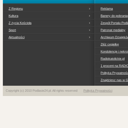
Z Regionu
Reklama
Kultura
Banery do pobrania
Z życia Kościoła
Zespół Portalu Podl
Sport
Patronat medialny
Aktualności
Archiwum Dzwiękó
Złóż cegiełkę
Kondolencje i nekro
Radiokatolickie.pl
1 procent na RADI
Polityka Prywatno
Znajdziesz nas w 
Copyright (c) 2010 Podlasie24.pl. All rights reserved
Polityka Prywatności