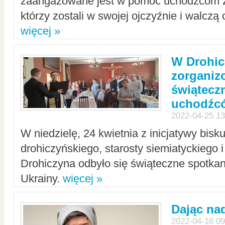
zaangażowane jest w pomoc uchodźcom z 
którzy zostali w swojej ojczyźnie i walczą 
więcej »
W Drohic
zorgani
świątecz
uchodźc
2022-04-25 13
W niedzielę, 24 kwietnia z inicjatywy bisk
drohiczyńskiego, starosty siemiatyckiego i
Drohiczyna odbyło się świąteczne spotka
Ukrainy.
więcej »
Dając nad
2022-04-16 09