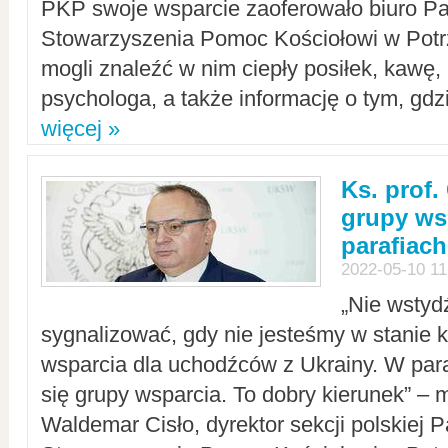
PKP swoje wsparcie zaoferowało biuro P
Stowarzyszenia Pomoc Kościołowi w Potr
mogli znaleźć w nim ciepły posiłek, kawę,
psychologa, a także informację o tym, gdzi
więcej »
Ks. prof.
grupy ws
parafiach
2022-05-10 11
„Nie wstyd
sygnalizować, gdy nie jesteśmy w stanie
wsparcia dla uchodźców z Ukrainy. W para
się grupy wsparcia. To dobry kierunek” – m
Waldemar Cisło, dyrektor sekcji polskiej 