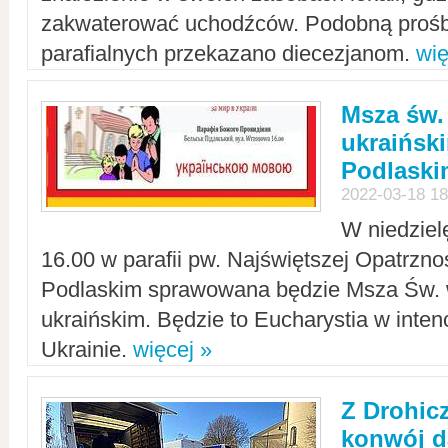
zakwaterować uchodźców. Podobną prośb
parafialnych przekazano diecezjanom.
wię
Msza św.
ukraińsk
Podlaski
2022-03-18 18
W niedziel
16.00 w parafii pw. Najświętszej Opatrzno
Podlaskim sprawowana będzie Msza Św. 
ukraińskim. Będzie to Eucharystia w intenc
Ukrainie.
więcej »
Z Drohic
konwój d