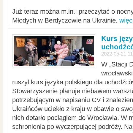
Już teraz można m.in.: przeczytać o noc
Młodych w Berdyczowie na Ukrainie.
więc
Kurs języ
uchodźcó
2022-05-21 11
W „Stacji D
wrocławsk
ruszył kurs języka polskiego dla uchodźcó
Stowarzyszenie planuje niebawem warszt
potrzebującym w napisaniu CV i znalezieni
Ukraińców uciekło z kraju w obawie o swoj
nich dotarło pociągiem do Wrocławia. W m
schronienia po wyczerpującej podróży. 