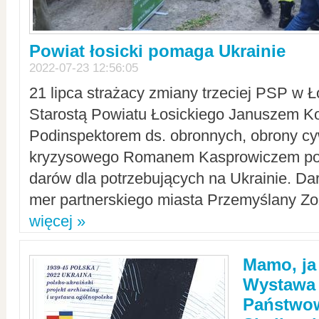
Powiat łosicki pomaga Ukrainie
2022-07-23 12:56:05
21 lipca strażacy zmiany trzeciej PSP w 
Starostą Powiatu Łosickiego Januszem Ko
Podinspektorem ds. obronnych, obrony cyw
kryzysowego Romanem Kasprowiczem po
darów dla potrzebujących na Ukrainie. Dar
mer partnerskiego miasta Przemyślany Zo
więcej »
Mamo, ja
Wystawa
Państwo