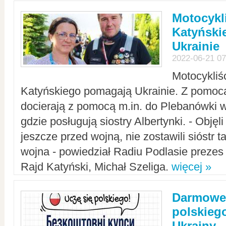
Motocykli
Katyński
Ukrainie
2022-06-21 07
Motocykliś
Katyńskiego pomagają Ukrainie. Z pomoc
docierają z pomocą m.in. do Plebanówki w
gdzie posługują siostry Albertynki. - Objęl
jeszcze przed wojną, nie zostawili sióstr 
wojna - powiedział Radiu Podlasie preze
Rajd Katyński, Michał Szeliga.
więcej »
Darmowe 
polskiego
Ukrainy