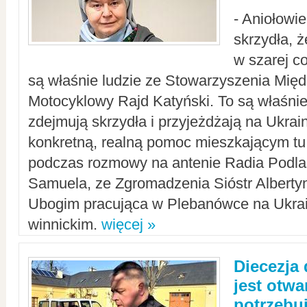
- Aniołowi
skrzydła, 
w szarej c
są właśnie ludzie ze Stowarzyszenia Mi
Motocyklowy Rajd Katyński. To są właśnie 
zdejmują skrzydła i przyjeżdżają na Ukrai
konkretną, realną pomoc mieszkającym tu
podczas rozmowy na antenie Radia Podlas
Samuela, ze Zgromadzenia Sióstr Alberty
Ubogim pracująca w Plebanówce na Ukrai
winnickim.
więcej »
Diecezja
jest otwa
potrzebu