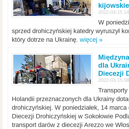
kijowskie
2022-03-15 14
W poniedzi
sprzed drohiczyńskiej katedry wyruszył k
który dotrze na Ukrainę.
więcej »
Międzyn
dla Ukra
Diecezji 
2022-03-15 08
Transporty
Holandii przeznaczonych dla Ukrainy dotar
drohiczyńskiej. W poniedziałek, 14 marca 
Diecezji Drohiczyńskiej w Sokołowie Pod
transport darów z diecezji Arezzo we Wło