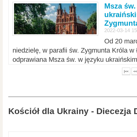
Msza św.
ukraiński
Zygmunta
2022-03-14 15
Od 20 mar
niedzielę, w parafii św. Zygmunta Króla w
odprawiana Msza św. w języku ukraiński
|<<
<<
Kościół dla Ukrainy - Diecezja