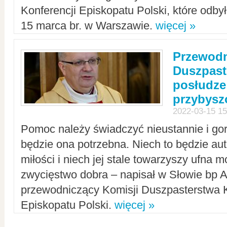
Konferencji Episkopatu Polski, które odbył
15 marca br. w Warszawie.
więcej »
Przewodn
Duszpast
posłudze
przybys
2022-03-15 15
Pomoc należy świadczyć nieustannie i gorl
będzie ona potrzebna. Niech to będzie au
miłości i niech jej stale towarzyszy ufna m
zwycięstwo dobra – napisał w Słowie bp A
przewodniczący Komisji Duszpasterstwa K
Episkopatu Polski.
więcej »