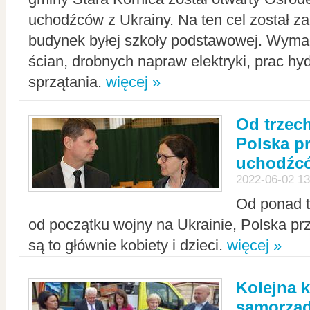
uchodźców z Ukrainy. Na ten cel został 
budynek byłej szkoły podstawowej. Wyma
ścian, drobnych napraw elektryki, prac hy
sprzątania.
więcej »
Od trzec
Polska p
uchodźcó
2022-06-02 13
Od ponad tr
od początku wojny na Ukrainie, Polska p
są to głównie kobiety i dzieci.
więcej »
Kolejna k
samorząd