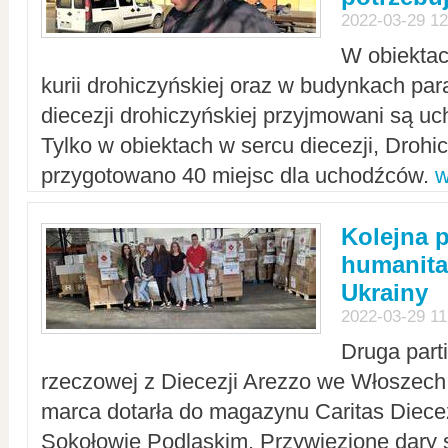
2022-03-29 12
W obiektac
kurii drohiczyńskiej oraz w budynkach para
diecezji drohiczyńskiej przyjmowani są uc
Tylko w obiektach w sercu diecezji, Drohi
przygotowano 40 miejsc dla uchodźców.
w
Kolejna 
humanita
Ukrainy
2022-03-29 11
Druga part
rzeczowej z Diecezji Arezzo we Włoszech 
marca dotarła do magazynu Caritas Diecez
Sokołowie Podlaskim. Przywiezione dary 