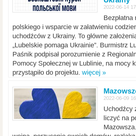
2022-06-14 17
Bezpłatna 
polskiego i wsparcie w załatwieniu codzi
uchodźców z Ukrainy. To główne założenia
„Lubelskie pomaga Ukrainie”. Burmistrz L
Paśnik podpisał porozumienie z Regiona
Pomocy Społecznej w Lublinie, na mocy k
przystąpiło do projektu.
więcej »
Mazowsze
2022-06-09 16
Uchodźcy 
liczyć na 
Mazowsza.