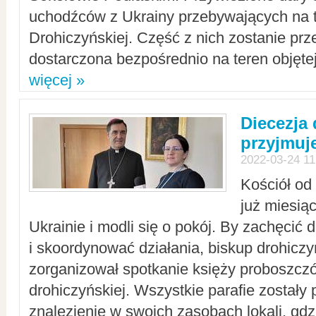
uchodźców z Ukrainy przebywających na t
Drohiczyńskiej. Część z nich zostanie pr
dostarczona bezpośrednio na teren objęte
więcej »
Diecezja
przyjmuj
2022-03-24 11
Kościół od
już miesią
Ukrainie i modli się o pokój. By zachęcić
i skoordynować działania, biskup drohicz
zorganizował spotkanie księży proboszczó
drohiczyńskiej. Wszystkie parafie zostały
znalezienie w swoich zasobach lokali, gd