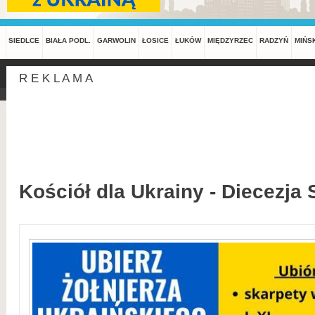
SIEDLCE
BIAŁA PODL.
GARWOLIN
ŁOSICE
ŁUKÓW
MIĘDZYRZEC
RADZYŃ
MIŃS
R E K L A M A
Kościół dla Ukrainy - Diecezja 