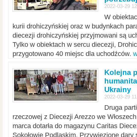
2022-03-29 12
W obiektac
kurii drohiczyńskiej oraz w budynkach para
diecezji drohiczyńskiej przyjmowani są uc
Tylko w obiektach w sercu diecezji, Drohi
przygotowano 40 miejsc dla uchodźców.
w
Kolejna 
humanita
Ukrainy
2022-03-29 11
Druga part
rzeczowej z Diecezji Arezzo we Włoszech 
marca dotarła do magazynu Caritas Diecez
Sokołowie Podlaskim. Przywiezione dary 