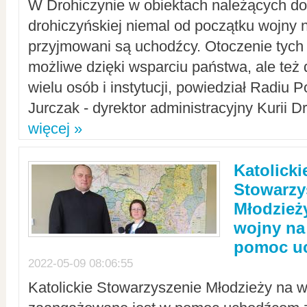
W Drohiczynie w obiektach należących do 
drohiczyńskiej niemal od początku wojny 
przyjmowani są uchodźcy. Otoczenie tych 
możliwe dzięki wsparciu państwa, ale też 
wielu osób i instytucji, powiedział Radiu P
Jurczak - dyrektor administracyjny Kurii D
więcej »
Katolicki
Stowarzy
Młodzież
wojny na 
pomoc u
2022-05-09 08:06:55
Katolickie Stowarzyszenie Młodzieży na w