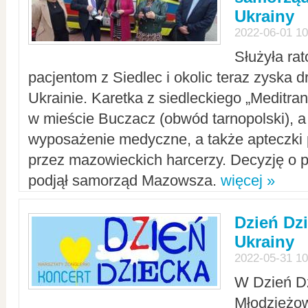
Ukrainy
2022-06-01 10
Służyła ra
pacjentom z Siedlec i okolic teraz zyska d
Ukrainie. Karetka z siedleckiego „Meditrans
w mieście Buczacz (obwód tarnopolski), a
wyposażenie medyczne, a także apteczki
przez mazowieckich harcerzy. Decyzję o 
podjął samorząd Mazowsza.
więcej »
Dzień Dz
Ukrainy
2022-05-31 10
W Dzień D
Młodzieżo