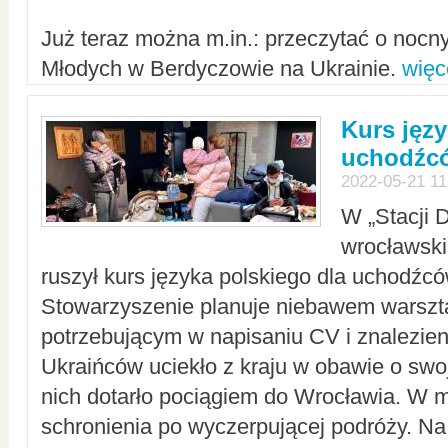
Już teraz można m.in.: przeczytać o noc
Młodych w Berdyczowie na Ukrainie.
więc
Kurs języ
uchodźcó
2022-05-21 11
W „Stacji D
wrocławsk
ruszył kurs języka polskiego dla uchodźcó
Stowarzyszenie planuje niebawem warszt
potrzebującym w napisaniu CV i znalezieni
Ukraińców uciekło z kraju w obawie o swoj
nich dotarło pociągiem do Wrocławia. W m
schronienia po wyczerpującej podróży. 