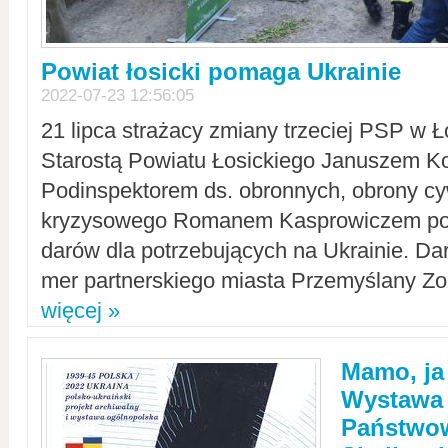
Powiat łosicki pomaga Ukrainie
2022-07-23 12:56:05
21 lipca strażacy zmiany trzeciej PSP w 
Starostą Powiatu Łosickiego Januszem Ko
Podinspektorem ds. obronnych, obrony cyw
kryzysowego Romanem Kasprowiczem po
darów dla potrzebujących na Ukrainie. Dar
mer partnerskiego miasta Przemyślany Zo
więcej »
Mamo, ja
Wystawa
Państwo