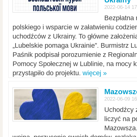
2022-06-14 17
Bezpłatna 
polskiego i wsparcie w załatwieniu codzi
uchodźców z Ukrainy. To główne założenia
„Lubelskie pomaga Ukrainie”. Burmistrz L
Paśnik podpisał porozumienie z Regiona
Pomocy Społecznej w Lublinie, na mocy k
przystąpiło do projektu.
więcej »
Mazowsze
2022-06-09 16
Uchodźcy 
liczyć na 
Mazowsza.