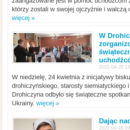
zaangażowane jest w pomoc uchodźcom z 
którzy zostali w swojej ojczyźnie i walczą 
więcej »
W Drohic
zorgani
świątecz
uchodźc
2022-04-25 13
W niedzielę, 24 kwietnia z inicjatywy bisk
drohiczyńskiego, starosty siemiatyckiego i
Drohiczyna odbyło się świąteczne spotka
Ukrainy.
więcej »
Dając nad
2022-04-16 09