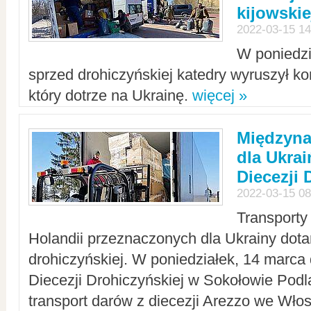
kijowskie
2022-03-15 14
W poniedzi
sprzed drohiczyńskiej katedry wyruszył k
który dotrze na Ukrainę.
więcej »
Międzyn
dla Ukra
Diecezji 
2022-03-15 08
Transporty
Holandii przeznaczonych dla Ukrainy dotar
drohiczyńskiej. W poniedziałek, 14 marca 
Diecezji Drohiczyńskiej w Sokołowie Pod
transport darów z diecezji Arezzo we Wło