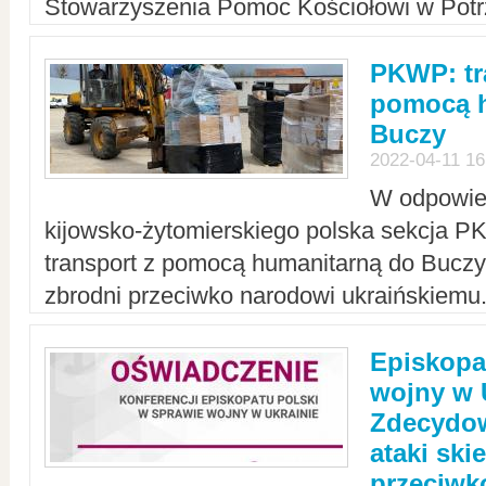
Stowarzyszenia Pomoc Kościołowi w Potr
PKWP: tr
pomocą h
Buczy
2022-04-11 16
W odpowied
kijowsko-żytomierskiego polska sekcja 
transport z pomocą humanitarną do Buczy,
zbrodni przeciwko narodowi ukraińskiemu
Episkopa
wojny w 
Zdecydow
ataki sk
przeciwk