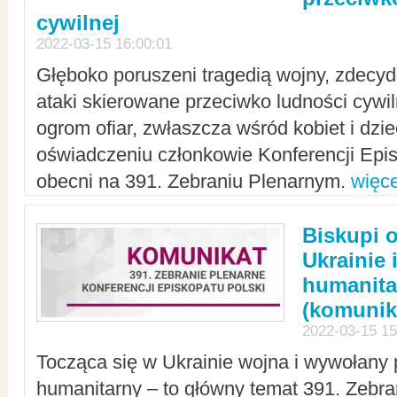
cywilnej
2022-03-15 16:00:01
Głęboko poruszeni tragedią wojny, zdecy
ataki skierowane przeciwko ludności cywi
ogrom ofiar, zwłaszcza wśród kobiet i dzie
oświadczeniu członkowie Konferencji Epis
obecni na 391. Zebraniu Plenarnym.
więce
Biskupi 
Ukrainie 
humanit
(komunik
2022-03-15 15
Tocząca się w Ukrainie wojna i wywołany 
humanitarny – to główny temat 391. Zebr