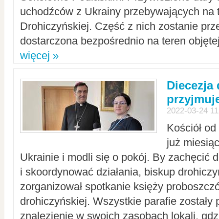
uchodźców z Ukrainy przebywających na t
Drohiczyńskiej. Część z nich zostanie pr
dostarczona bezpośrednio na teren objęte
więcej »
Diecezja
przyjmuj
2022-03-24 11
Kościół od
już miesią
Ukrainie i modli się o pokój. By zachęcić
i skoordynować działania, biskup drohicz
zorganizował spotkanie księży proboszczó
drohiczyńskiej. Wszystkie parafie zostały
znalezienie w swoich zasobach lokali, gd