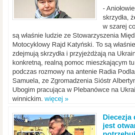
- Aniołowi
skrzydła, 
w szarej c
są właśnie ludzie ze Stowarzyszenia Mi
Motocyklowy Rajd Katyński. To są właśnie 
zdejmują skrzydła i przyjeżdżają na Ukrai
konkretną, realną pomoc mieszkającym tu
podczas rozmowy na antenie Radia Podlas
Samuela, ze Zgromadzenia Sióstr Alberty
Ubogim pracująca w Plebanówce na Ukrai
winnickim.
więcej »
Diecezja
jest otwa
potrzebu