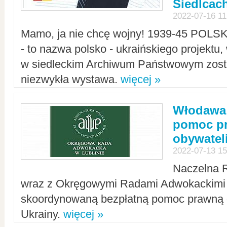
Siedlcac
2022-07-16 11
Mamo, ja nie chcę wojny! 1939-45 POLS
- to nazwa polsko - ukraińskiego projektu
w siedleckim Archiwum Państwowym zosta
niezwykła wystawa.
więcej »
Włodawa:
pomoc pr
obywatel
2022-07-13 15
Naczelna 
wraz z Okręgowymi Radami Adwokackimi 
skoordynowaną bezpłatną pomoc prawną d
Ukrainy.
więcej »