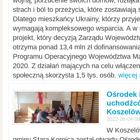
wojną, porzucenie swoich domów, rozłąka 
strach i ból to przeżycia, które zostawiają 
Dlatego mieszkańcy Ukrainy, którzy przyje
wymagają kompleksowego wsparcia. A w
projekt, który decyzją Zarządu Wojewód
otrzyma ponad 13,4 mln zł dofinansowani
Programu Operacyjnego Województwa Ma
2020. Z działań mających na celu włączeni
społeczną skorzysta 1,5 tys. osób.
więcej 
Ośrodek 
uchodźcó
Koszeló
2022-06-04 09
W Koszelów
gminy Stara Kornica został otwarty Ośro