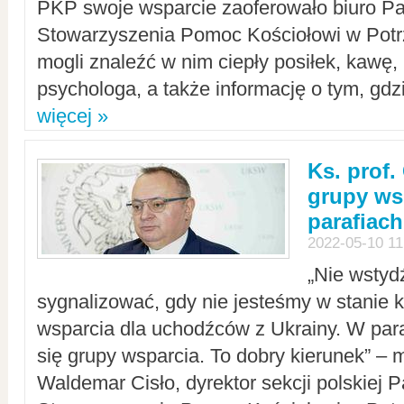
PKP swoje wsparcie zaoferowało biuro P
Stowarzyszenia Pomoc Kościołowi w Potr
mogli znaleźć w nim ciepły posiłek, kawę,
psychologa, a także informację o tym, gdzi
więcej »
Ks. prof.
grupy ws
parafiach
2022-05-10 11
„Nie wstyd
sygnalizować, gdy nie jesteśmy w stanie
wsparcia dla uchodźców z Ukrainy. W para
się grupy wsparcia. To dobry kierunek” – m
Waldemar Cisło, dyrektor sekcji polskiej 