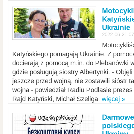
Motocykli
Katyński
Ukrainie
2022-06-21 07
Motocykliś
Katyńskiego pomagają Ukrainie. Z pomoc
docierają z pomocą m.in. do Plebanówki w
gdzie posługują siostry Albertynki. - Objęl
jeszcze przed wojną, nie zostawili sióstr 
wojna - powiedział Radiu Podlasie preze
Rajd Katyński, Michał Szeliga.
więcej »
Darmowe 
polskiego
Ukrainy