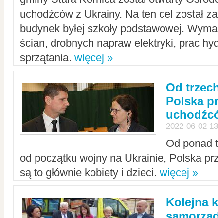
uchodźców z Ukrainy. Na ten cel został 
budynek byłej szkoły podstawowej. Wyma
ścian, drobnych napraw elektryki, prac hy
sprzątania.
więcej »
Od trzec
Polska p
uchodźcó
2022-06-02 13
Od ponad tr
od początku wojny na Ukrainie, Polska p
są to głównie kobiety i dzieci.
więcej »
Kolejna k
samorząd