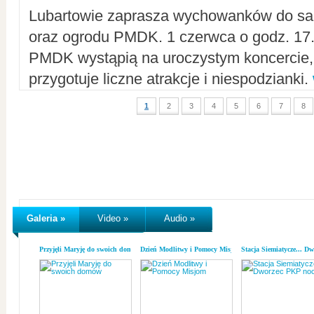
Lubartowie zaprasza wychowanków do sal
oraz ogrodu PMDK. 1 czerwca o godz. 17.0
PMDK wystąpią na uroczystym koncercie
przygotuje liczne atrakcje i niespodzianki.
1
2
3
4
5
6
7
8
Galeria »
Video »
Audio »
Przyjęli Maryję do swoich domów
Dzień Modlitwy i Pomocy Misjom
Stacja Siemiatycze... D