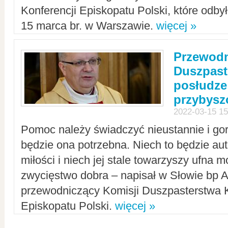
Konferencji Episkopatu Polski, które odbył
15 marca br. w Warszawie.
więcej »
Przewodn
Duszpast
posłudze
przybys
2022-03-15 15
Pomoc należy świadczyć nieustannie i gorl
będzie ona potrzebna. Niech to będzie au
miłości i niech jej stale towarzyszy ufna m
zwycięstwo dobra – napisał w Słowie bp A
przewodniczący Komisji Duszpasterstwa K
Episkopatu Polski.
więcej »