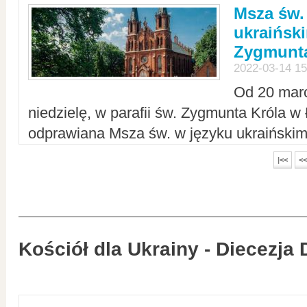
Msza św.
ukraiński
Zygmunta
2022-03-14 15
Od 20 mar
niedzielę, w parafii św. Zygmunta Króla w
odprawiana Msza św. w języku ukraiński
|<<
<<
Kościół dla Ukrainy - Diecezja