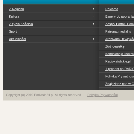
Z Regionu
Reklama
Kultura
Banery do pobrania
Z życia Kościoła
Zespół Portalu Podl
Sport
Patronat medialny
Aktualności
Archiwum Dzwiękó
Złóż cegiełkę
Kondolencje i nekro
Radiokatolickie.pl
1 procent na RADI
Polityka Prywatno
Znajdziesz nas w 
Copyright (c) 2010 Podlasie24.pl. All rights reserved
Polityka Prywatności