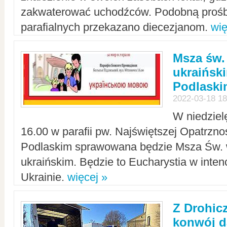
zakwaterować uchodźców. Podobną prośb
parafialnych przekazano diecezjanom.
wię
Msza św.
ukraińsk
Podlaski
2022-03-18 18
W niedziel
16.00 w parafii pw. Najświętszej Opatrzno
Podlaskim sprawowana będzie Msza Św. 
ukraińskim. Będzie to Eucharystia w intenc
Ukrainie.
więcej »
Z Drohic
konwój d