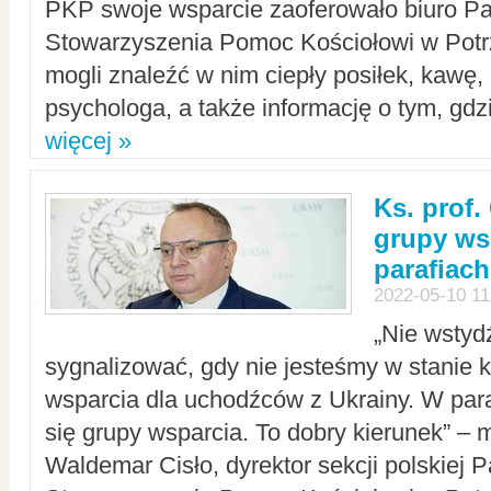
PKP swoje wsparcie zaoferowało biuro P
Stowarzyszenia Pomoc Kościołowi w Potr
mogli znaleźć w nim ciepły posiłek, kawę,
psychologa, a także informację o tym, gdzi
więcej »
Ks. prof.
grupy ws
parafiach
2022-05-10 11
„Nie wstyd
sygnalizować, gdy nie jesteśmy w stanie
wsparcia dla uchodźców z Ukrainy. W para
się grupy wsparcia. To dobry kierunek” – m
Waldemar Cisło, dyrektor sekcji polskiej 