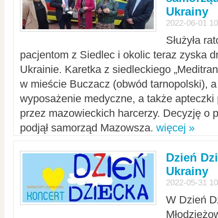
Ukrainy
2022-06-01 10
Służyła ra
pacjentom z Siedlec i okolic teraz zyska d
Ukrainie. Karetka z siedleckiego „Meditrans
w mieście Buczacz (obwód tarnopolski), a
wyposażenie medyczne, a także apteczki
przez mazowieckich harcerzy. Decyzję o 
podjął samorząd Mazowsza.
więcej »
Dzień Dz
Ukrainy
2022-05-31 10
W Dzień D
Młodzieżo