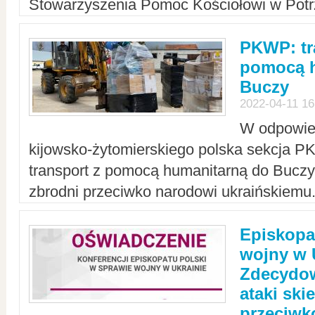
Stowarzyszenia Pomoc Kościołowi w Potr
PKWP: tr
pomocą h
Buczy
2022-04-11 16
W odpowied
kijowsko-żytomierskiego polska sekcja 
transport z pomocą humanitarną do Buczy,
zbrodni przeciwko narodowi ukraińskiemu
Episkopa
wojny w 
Zdecydow
ataki sk
przeciwk