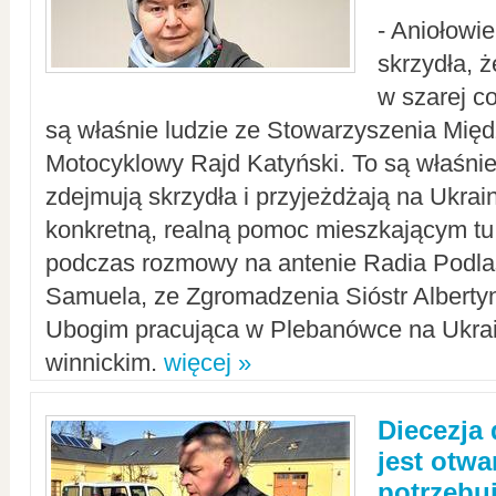
- Aniołowi
skrzydła, 
w szarej c
są właśnie ludzie ze Stowarzyszenia Mi
Motocyklowy Rajd Katyński. To są właśnie 
zdejmują skrzydła i przyjeżdżają na Ukrai
konkretną, realną pomoc mieszkającym tu
podczas rozmowy na antenie Radia Podlas
Samuela, ze Zgromadzenia Sióstr Alberty
Ubogim pracująca w Plebanówce na Ukrai
winnickim.
więcej »
Diecezja
jest otwa
potrzebu