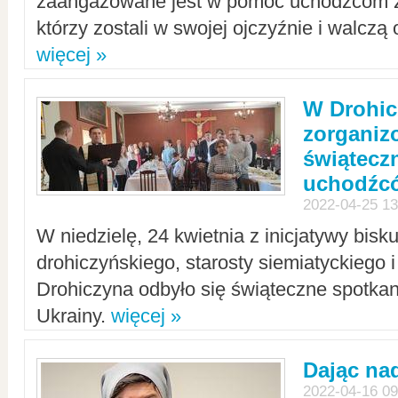
zaangażowane jest w pomoc uchodźcom z 
którzy zostali w swojej ojczyźnie i walczą 
więcej »
W Drohic
zorgani
świątecz
uchodźc
2022-04-25 13
W niedzielę, 24 kwietnia z inicjatywy bisk
drohiczyńskiego, starosty siemiatyckiego i
Drohiczyna odbyło się świąteczne spotka
Ukrainy.
więcej »
Dając nad
2022-04-16 09