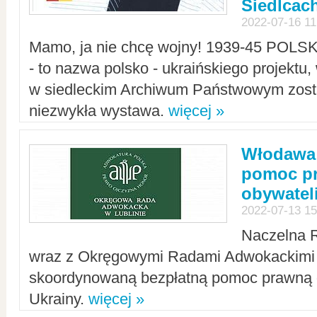
Siedlcac
2022-07-16 11
Mamo, ja nie chcę wojny! 1939-45 POLS
- to nazwa polsko - ukraińskiego projektu
w siedleckim Archiwum Państwowym zosta
niezwykła wystawa.
więcej »
Włodawa:
pomoc pr
obywatel
2022-07-13 15
Naczelna 
wraz z Okręgowymi Radami Adwokackimi 
skoordynowaną bezpłatną pomoc prawną d
Ukrainy.
więcej »