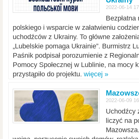
2022-06-14 17
Bezpłatna 
polskiego i wsparcie w załatwieniu codzi
uchodźców z Ukrainy. To główne założenia
„Lubelskie pomaga Ukrainie”. Burmistrz L
Paśnik podpisał porozumienie z Regiona
Pomocy Społecznej w Lublinie, na mocy k
przystąpiło do projektu.
więcej »
Mazowsze
2022-06-09 16
Uchodźcy 
liczyć na 
Mazowsza.