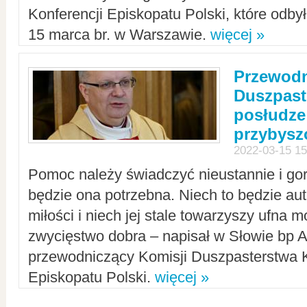
Konferencji Episkopatu Polski, które odbył
15 marca br. w Warszawie.
więcej »
Przewodn
Duszpast
posłudze
przybys
2022-03-15 15
Pomoc należy świadczyć nieustannie i gorl
będzie ona potrzebna. Niech to będzie au
miłości i niech jej stale towarzyszy ufna m
zwycięstwo dobra – napisał w Słowie bp A
przewodniczący Komisji Duszpasterstwa K
Episkopatu Polski.
więcej »