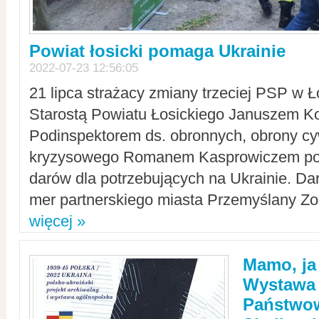
Powiat łosicki pomaga Ukrainie
2022-07-23 12:56:05
21 lipca strażacy zmiany trzeciej PSP w 
Starostą Powiatu Łosickiego Januszem Ko
Podinspektorem ds. obronnych, obrony cyw
kryzysowego Romanem Kasprowiczem po
darów dla potrzebujących na Ukrainie. Dar
mer partnerskiego miasta Przemyślany Zo
więcej »
Mamo, ja
Wystawa
Państwo