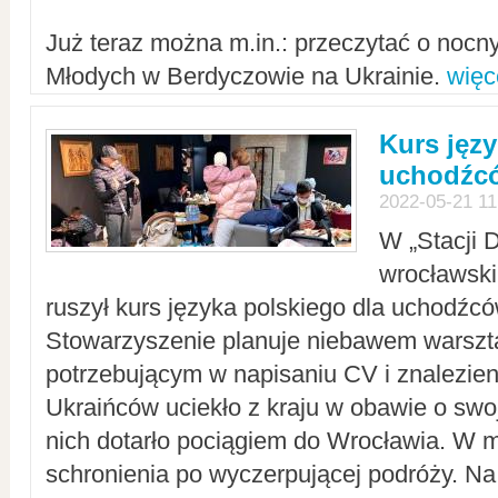
Już teraz można m.in.: przeczytać o noc
Młodych w Berdyczowie na Ukrainie.
więc
Kurs języ
uchodźcó
2022-05-21 11
W „Stacji D
wrocławsk
ruszył kurs języka polskiego dla uchodźcó
Stowarzyszenie planuje niebawem warszt
potrzebującym w napisaniu CV i znalezieni
Ukraińców uciekło z kraju w obawie o swoj
nich dotarło pociągiem do Wrocławia. W m
schronienia po wyczerpującej podróży. 