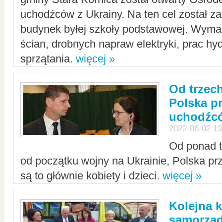
uchodźców z Ukrainy. Na ten cel został 
budynek byłej szkoły podstawowej. Wyma
ścian, drobnych napraw elektryki, prac hy
sprzątania.
więcej »
Od trzec
Polska p
uchodźcó
2022-06-02 13
Od ponad tr
od początku wojny na Ukrainie, Polska p
są to głównie kobiety i dzieci.
więcej »
Kolejna k
samorząd