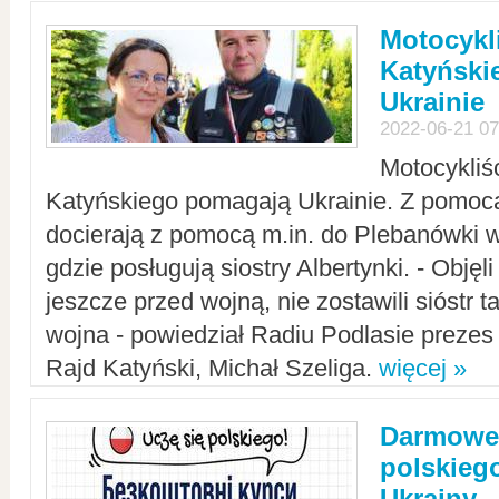
Motocykli
Katyński
Ukrainie
2022-06-21 07
Motocykliś
Katyńskiego pomagają Ukrainie. Z pomoc
docierają z pomocą m.in. do Plebanówki w
gdzie posługują siostry Albertynki. - Objęl
jeszcze przed wojną, nie zostawili sióstr 
wojna - powiedział Radiu Podlasie preze
Rajd Katyński, Michał Szeliga.
więcej »
Darmowe 
polskiego
Ukrainy