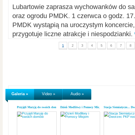
Lubartowie zaprasza wychowanków do sal
oraz ogrodu PMDK. 1 czerwca o godz. 17.0
PMDK wystąpią na uroczystym koncercie
przygotuje liczne atrakcje i niespodzianki.
1
2
3
4
5
6
7
8
Galeria »
Video »
Audio »
Przyjęli Maryję do swoich domów
Dzień Modlitwy i Pomocy Misjom
Stacja Siemiatycze... D