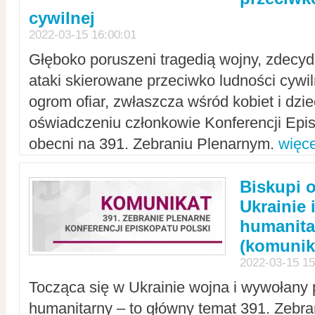
cywilnej
2022-03-15 16:00:01
Głęboko poruszeni tragedią wojny, zdecy
ataki skierowane przeciwko ludności cywi
ogrom ofiar, zwłaszcza wśród kobiet i dzie
oświadczeniu członkowie Konferencji Epis
obecni na 391. Zebraniu Plenarnym.
więce
Biskupi 
Ukrainie 
humanit
(komunik
2022-03-15 15
Tocząca się w Ukrainie wojna i wywołany 
humanitarny – to główny temat 391. Zebr