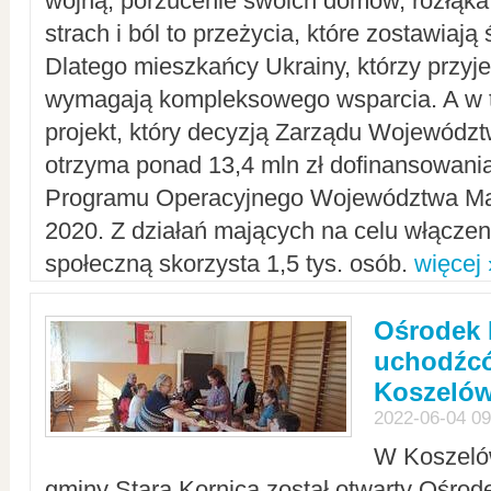
wojną, porzucenie swoich domów, rozłąka 
strach i ból to przeżycia, które zostawiają 
Dlatego mieszkańcy Ukrainy, którzy przyje
wymagają kompleksowego wsparcia. A w
projekt, który decyzją Zarządu Wojewód
otrzyma ponad 13,4 mln zł dofinansowani
Programu Operacyjnego Województwa Ma
2020. Z działań mających na celu włączeni
społeczną skorzysta 1,5 tys. osób.
więcej 
Ośrodek 
uchodźcó
Koszeló
2022-06-04 09
W Koszelów
gminy Stara Kornica został otwarty Ośro