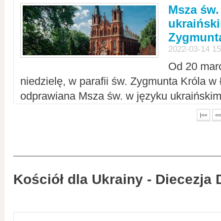
Msza św.
ukraiński
Zygmunta
2022-03-14 15
Od 20 mar
niedzielę, w parafii św. Zygmunta Króla w
odprawiana Msza św. w języku ukraiński
|<<
<<
Kościół dla Ukrainy - Diecezja