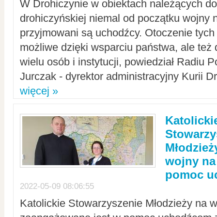
W Drohiczynie w obiektach należących do 
drohiczyńskiej niemal od początku wojny 
przyjmowani są uchodźcy. Otoczenie tych 
możliwe dzięki wsparciu państwa, ale też 
wielu osób i instytucji, powiedział Radiu P
Jurczak - dyrektor administracyjny Kurii D
więcej »
Katolicki
Stowarzy
Młodzież
wojny na 
pomoc u
2022-05-09 08:06:55
Katolickie Stowarzyszenie Młodzieży na w