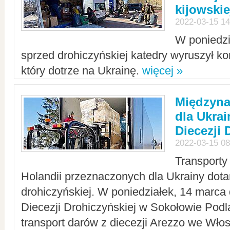
kijowskie
2022-03-15 14
W poniedzi
sprzed drohiczyńskiej katedry wyruszył k
który dotrze na Ukrainę.
więcej »
Międzyn
dla Ukra
Diecezji 
2022-03-15 08
Transporty
Holandii przeznaczonych dla Ukrainy dotar
drohiczyńskiej. W poniedziałek, 14 marca 
Diecezji Drohiczyńskiej w Sokołowie Pod
transport darów z diecezji Arezzo we Wło