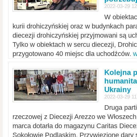
2022-03-29 12
W obiektac
kurii drohiczyńskiej oraz w budynkach para
diecezji drohiczyńskiej przyjmowani są uc
Tylko w obiektach w sercu diecezji, Drohi
przygotowano 40 miejsc dla uchodźców.
w
Kolejna 
humanita
Ukrainy
2022-03-29 11
Druga part
rzeczowej z Diecezji Arezzo we Włoszech 
marca dotarła do magazynu Caritas Diecez
Sokołowie Podlaskim. Przywiezione dary 