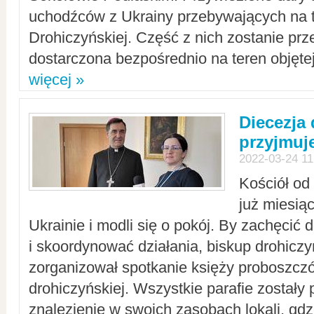
uchodźców z Ukrainy przebywających na t
Drohiczyńskiej. Część z nich zostanie pr
dostarczona bezpośrednio na teren objęte
więcej »
Diecezja
przyjmuj
2022-03-24 11
Kościół od
już miesią
Ukrainie i modli się o pokój. By zachęcić
i skoordynować działania, biskup drohicz
zorganizował spotkanie księży proboszczó
drohiczyńskiej. Wszystkie parafie zostały
znalezienie w swoich zasobach lokali, gd