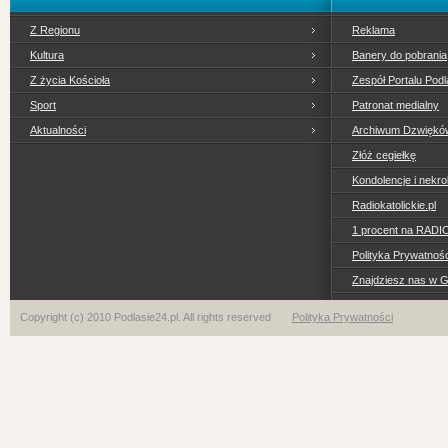
Z Regionu
Reklama
Kultura
Banery do pobrania
Z życia Kościoła
Zespół Portalu Podl
Sport
Patronat medialny
Aktualności
Archiwum Dzwiękó
Złóż cegiełkę
Kondolencje i nekro
Radiokatolickie.pl
1 procent na RADI
Polityka Prywatno
Znajdziesz nas w 
Copyright (c) 2010 Podlasie24.pl. All rights reserved
Polityka Prywatności