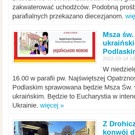
zakwaterować uchodźców. Podobną prośb
parafialnych przekazano diecezjanom.
wię
Msza św.
ukraińsk
Podlaski
2022-03-18 18
W niedziel
16.00 w parafii pw. Najświętszej Opatrzno
Podlaskim sprawowana będzie Msza Św. 
ukraińskim. Będzie to Eucharystia w intenc
Ukrainie.
więcej »
Z Drohic
konwój d