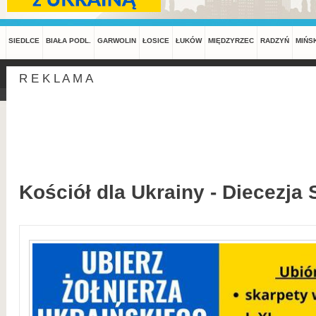
SIEDLCE
BIAŁA PODL.
GARWOLIN
ŁOSICE
ŁUKÓW
MIĘDZYRZEC
RADZYŃ
MIŃS
R E K L A M A
Kościół dla Ukrainy - Diecezja 