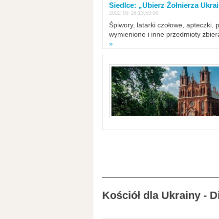
Siedlce: „Ubierz Żołnierza Ukra
2022-03-16 13:59:00
Śpiwory, latarki czołowe, apteczki, 
wymienione i inne przedmioty zbie
»
Kościół dla Ukrainy - 