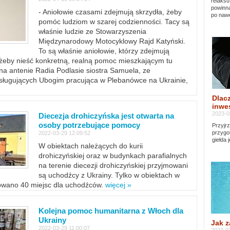
relaksu
powinna
- Aniołowie czasami zdejmują skrzydła, żeby
po nawe
pomóc ludziom w szarej codzienności. Tacy są
właśnie ludzie ze Stowarzyszenia
Międzynarodowy Motocyklowy Rajd Katyński.
To są właśnie aniołowie, którzy zdejmują
, żeby nieść konkretną, realną pomoc mieszkającym tu
a antenie Radia Podlasie siostra Samuela, ze
sługujących Ubogim pracująca w Plebanówce na Ukrainie,
Dlacz
inwes
2023-0
Diecezja drohiczyńska jest otwarta na
osoby potrzebujące pomocy
Przyjrz
przygo
2022-03-29 12:09:52
giełda 
W obiektach należących do kurii
drohiczyńskiej oraz w budynkach parafialnych
na terenie diecezji drohiczyńskiej przyjmowani
są uchodźcy z Ukrainy. Tylko w obiektach w
towano 40 miejsc dla uchodźców.
więcej »
Kolejna pomoc humanitarna z Włoch dla
Ukrainy
Jak z
2022-03-29 11:00:07