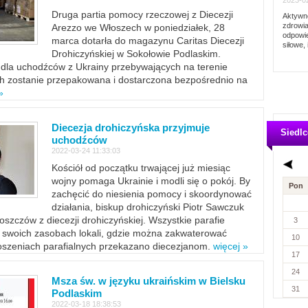
2023-02
Druga partia pomocy rzeczowej z Diecezji
Aktywno
zdrowia
Arezzo we Włoszech w poniedziałek, 28
odpowie
marca dotarła do magazynu Caritas Diecezji
siłowe, 
Drohiczyńskiej w Sokołowie Podlaskim.
dla uchodźców z Ukrainy przebywających na terenie
ich zostanie przepakowana i dostarczona bezpośrednio na
»
Diecezja drohiczyńska przyjmuje
Siedlc
uchodźców
2022-03-24 11:33:03
Kościół od początku trwającej już miesiąc
wojny pomaga Ukrainie i modli się o pokój. By
Pon
zachęcić do niesienia pomocy i skoordynować
działania, biskup drohiczyński Piotr Sawczuk
szczów z diecezji drohiczyńskiej. Wszystkie parafie
3
w swoich zasobach lokali, gdzie można zakwaterować
10
szeniach parafialnych przekazano diecezjanom.
więcej »
17
24
Msza św. w języku ukraińskim w Bielsku
31
Podlaskim
2022-03-18 18:38:53