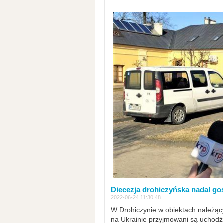
Diecezja drohiczyńska nadal go
2022-06-24 11:30:48
W Drohiczynie w obiektach należący
na Ukrainie przyjmowani są uchodźc