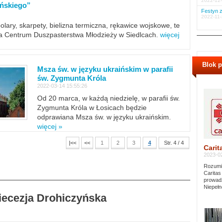
2022-12-
ińskiego”
Festyn z
2022-11-
polary, skarpety, bielizna termiczna, rękawice wojskowe, te
ra Centrum Duszpasterstwa Młodzieży w Siedlcach.
więcej
Blok 
Msza św. w języku ukraińskim w parafii
św. Zygmunta Króla
2022-03-14 15:55:26
Od 20 marca, w każdą niedzielę, w parafii św.
Zygmunta Króla w Łosicach będzie
odprawiana Msza św. w języku ukraińskim.
więcej »
|<<
<<
1
2
3
4
Str. 4 / 4
Carit
2023-02
Rozumie
Caritas
prowadz
Niepełn
Diecezja Drohiczyńska