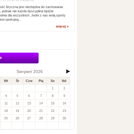
-13 10:48:46 Kategoria:
ść fizyczna jest niezbędna do zachowania
, jednak nie każda dyscyplina będzie
dnia dla wszystkich. Jedni z nas wolą sporty
inni spokojną...
więcej »
e
Sierpień 2026
Wt
Śr
Czw
Pią
So
Nd
1
2
4
5
6
7
8
9
11
12
13
14
15
16
18
19
20
21
22
23
25
26
27
28
29
30