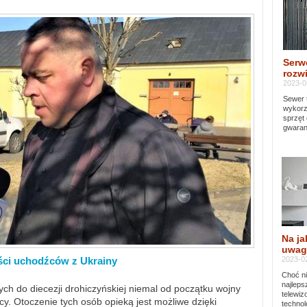
Serw
rozwi
2023-0
Sewer 
wykorz
sprzęt
gwaran
Na ja
uwag
2023-02
ści uchodźców z Ukrainy
Choć ni
najleps
ch do diecezji drohiczyńskiej niemal od początku wojny
telewi
y. Otoczenie tych osób opieką jest możliwe dzięki
technol