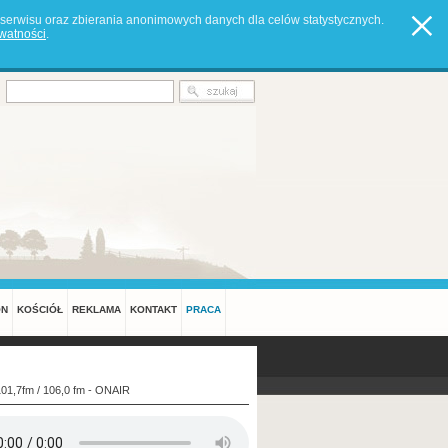
serwisu oraz zbierania anonimowych danych dla celów statystycznych.
ywatności
.
ON
KOŚCIÓŁ
REKLAMA
KONTAKT
PRACA
101,7fm / 106,0 fm - ONAIR