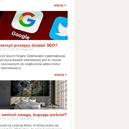
więcej »
mierzyć postępy działań SEO?
-15 11:06:39 Kategoria:
yli Search Engine Optimization (optymalizacja
od wyszukiwarki internetowe) jest to zestaw
k stosowanych do zwiększenia widoczności
 internetowej w...
więcej »
 zwrócić uwagę, kupując pościel?
-14 12:48:01 Kategoria:
ia jest tą częścią domu, w której szuka się