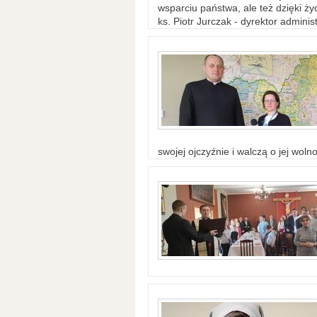
wsparciu państwa, ale też dzięki życ
ks. Piotr Jurczak - dyrektor adminis
swojej ojczyźnie i walczą o jej woln