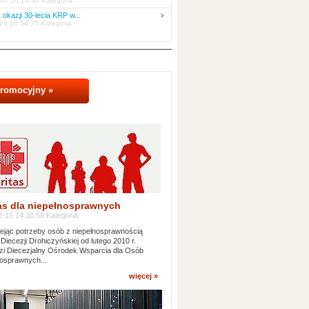
07 10:16:34 Kategoria:
 okazji 30-lecia KRP w...
25 10:54:35 Kategoria:
promocyjny »
as dla niepełnosprawnych
-16 14:38:58 Kategoria:
jąc potrzeby osób z niepełnosprawnością
 Diecezji Drohiczyńskiej od lutego 2010 r.
i Diecezjalny Ośrodek Wsparcia dla Osób
osprawnych...
więcej »