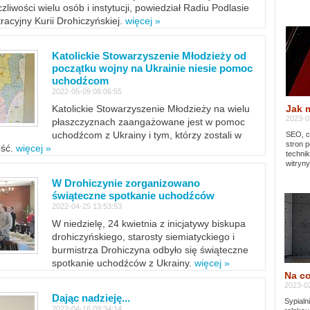
zliwości wielu osób i instytucji, powiedział Radiu Podlasie
tracyjny Kurii Drohiczyńskiej.
więcej »
Katolickie Stowarzyszenie Młodzieży od
początku wojny na Ukrainie niesie pomoc
uchodźcom
2022-05-09 08:06:55
Jak 
Katolickie Stowarzyszenie Młodzieży na wielu
2023-02
płaszczyznach zaangażowane jest w pomoc
uchodźcom z Ukrainy i tym, którzy zostali w
SEO, cz
stron p
ość.
więcej »
techni
witryny
W Drohiczynie zorganizowano
świąteczne spotkanie uchodźców
2022-04-25 13:53:53
W niedzielę, 24 kwietnia z inicjatywy biskupa
drohiczyńskiego, starosty siemiatyckiego i
burmistrza Drohiczyna odbyło się świąteczne
spotkanie uchodźców z Ukrainy.
więcej »
Na co
2023-02
Dając nadzieję...
Sypialn
2022-04-16 09:34:14