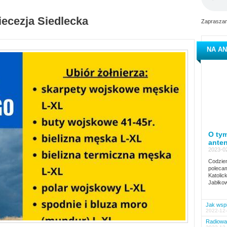
iecezja Siedlecka
Zapraszam
NA AN
O tym
ante
2023-02
Codzien
polecam
Katolic
Jabłkow
Jak wspi
2022-12-
Radiowa 