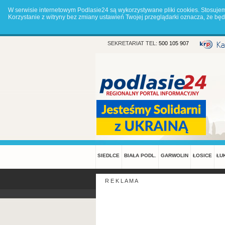
W serwisie internetowym Podlasie24 są wykorzystywane pliki cookies. Stosuje
Korzystanie z witryny bez zmiany ustawień Twojej przeglądarki oznacza, że 
SEKRETARIAT TEL:
500 105 907
SIEDLCE
BIAŁA PODL.
GARWOLIN
ŁOSICE
ŁU
R E K L A M A