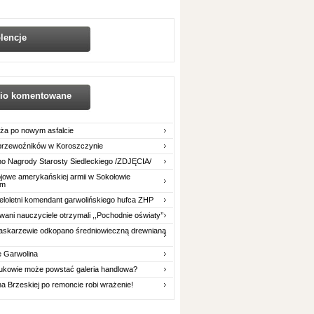
lencje
nio komentowane
ża po nowym asfalcie
 przewoźników w Koroszczynie
o Nagrody Starosty Siedleckiego /ZDJĘCIA/
owe amerykańskiej armii w Sokołowie
im
eloletni komendant garwolińskiego hufca ZHP
ani nauczyciele otrzymali ,,Pochodnie oświaty’’
askarzewie odkopano średniowieczną drewnianą
e Garwolina
ukowie może powstać galeria handlowa?
na Brzeskiej po remoncie robi wrażenie!