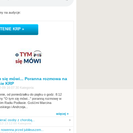
y na audycje:
TENIE KRP »
 się mówi... Poranna rozmowa na
nie KRP
-09 16:07:30 Kategoria:
nie, od poniedziałku do piątku o godz. 8:12
y "O tym się mówi..." poranną rozmowę w
kim Radiu Podlasie. Gośćmi Marcina
skiego i Andrzeja...
więcej »
erać osoby z chorobą...
13 13:12:00 Kategoria:
nowenna przed jubileuszem...