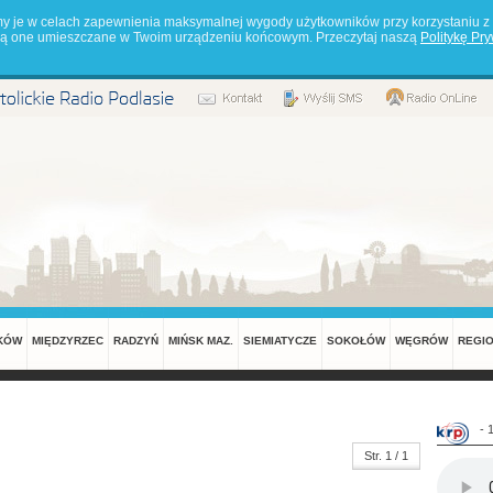
my je w celach zapewnienia maksymalnej wygody użytkowników przy korzystaniu z 
będą one umieszczane w Twoim urządzeniu końcowym. Przeczytaj naszą
Politykę Pr
KÓW
MIĘDZYRZEC
RADZYŃ
MIŃSK MAZ.
SIEMIATYCZE
SOKOŁÓW
WĘGRÓW
REGI
- 
Str. 1 / 1