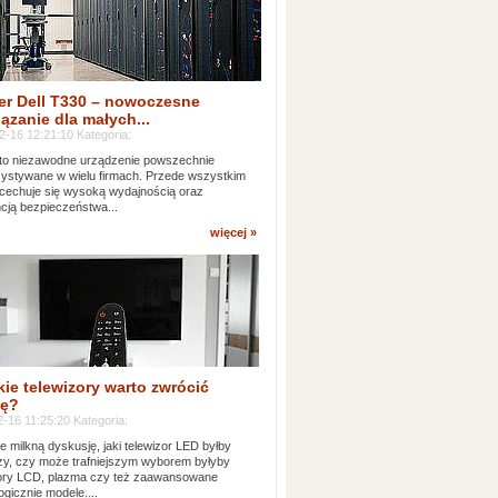
er Dell T330 – nowoczesne
ązanie dla małych...
2-16 12:21:10 Kategoria:
to niezawodne urządzenie powszechnie
ystywane w wielu firmach. Przede wszystkim
 cechuje się wysoką wydajnością oraz
cją bezpieczeństwa...
więcej »
kie telewizory warto zwrócić
ę?
-16 11:25:20 Kategoria:
e milkną dyskusję, jaki telewizor LED byłby
zy, czy może trafniejszym wyborem byłyby
zory LCD, plazma czy też zaawansowane
ogicznie modele....