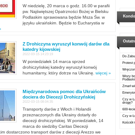
W niedzielę, 20 marca o godz. 16.00 w parafii
pw. Najświętszej Opatrzności Bożej w Bielsku
Kondo
Podlaskim sprawowana będzie Msza Św. w
języku ukraińskim. Będzie to Eucharystia w
»
Ostat
Z Drohiczyna wyruszył konwój darów dla
katedry kijowskiej
2022-03-15 14:23:19
Do Zabu
W poniedziałek 14 marca sprzed
Protest
drohiczyńskiej katedry wyruszył konwój
Wręczon
humanitarny, który dotrze na Ukrainę.
więcej »
Wozy boj
Podlask
Zmarł wi
Międzynarodowa pomoc dla Ukraińców
Emerytow
dociera do Diecezji Drohiczyńskiej
Czy w Ł
2022-03-15 08:04:35
drogę?
Transporty darów z Włoch i Holandii
600-leci
przeznaczonych dla Ukrainy dotarły do
Czy w Ł
diecezji drohiczyńskiej. W poniedziałek, 14
Kościół 
marca do siedziby Caritas Diecezji
im dostarczono transport darów z diecezji Arezzo we