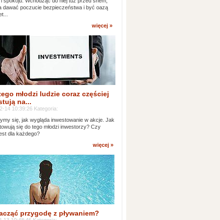
 i spokoju. Wchodząc do niej tuż przed snem,
 dawać poczucie bezpieczeństwa i być oazą
t...
więcej »
ego młodzi ludzie coraz częściej
tują na...
2-14 10:39:26 Kategoria:
ymy się, jak wygląda inwestowanie w akcje. Jak
towują się do tego młodzi inwestorzy? Czy
jest dla każdego?
więcej »
acząć przygodę z pływaniem?