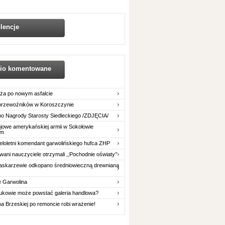
lencje
nio komentowane
ża po nowym asfalcie
 przewoźników w Koroszczynie
o Nagrody Starosty Siedleckiego /ZDJĘCIA/
owe amerykańskiej armii w Sokołowie
im
eloletni komendant garwolińskiego hufca ZHP
ani nauczyciele otrzymali ,,Pochodnie oświaty’’
askarzewie odkopano średniowieczną drewnianą
e Garwolina
ukowie może powstać galeria handlowa?
na Brzeskiej po remoncie robi wrażenie!