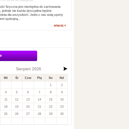
-13 10:48:46 Kategoria:
ść fizyczna jest niezbędna do zachowania
, jednak nie każda dyscyplina będzie
dnia dla wszystkich. Jedni z nas wolą sporty
inni spokojną...
więcej »
e
Sierpień 2026
Wt
Śr
Czw
Pią
So
Nd
1
2
4
5
6
7
8
9
11
12
13
14
15
16
18
19
20
21
22
23
25
26
27
28
29
30