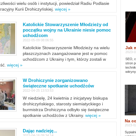
zliwości wielu osób i instytucji, powiedział Radiu Podlasie
tracyjny Kurii Drohiczyńskiej.
więcej »
Katolickie Stowarzyszenie Młodzieży od
początku wojny na Ukrainie niesie pomoc
uchodźcom
2022-05-09 08:06:55
Jak 
Katolickie Stowarzyszenie Młodzieży na wielu
2023-02
płaszczyznach zaangażowane jest w pomoc
uchodźcom z Ukrainy i tym, którzy zostali w
SEO, cz
stron p
ość.
więcej »
techni
witryny
W Drohiczynie zorganizowano
świąteczne spotkanie uchodźców
2022-04-25 13:53:53
W niedzielę, 24 kwietnia z inicjatywy biskupa
drohiczyńskiego, starosty siemiatyckiego i
burmistrza Drohiczyna odbyło się świąteczne
spotkanie uchodźców z Ukrainy.
więcej »
Na co
2023-02
Dając nadzieję...
Sypialn
2022-04-16 09:34:14