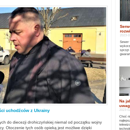
Serw
rozwi
2023-0
Sewer 
wykorz
sprzęt
gwaran
Na ja
uwag
2023-02
ści uchodźców z Ukrainy
Choć ni
najleps
ch do diecezji drohiczyńskiej niemal od początku wojny
telewi
y. Otoczenie tych osób opieką jest możliwe dzięki
technol