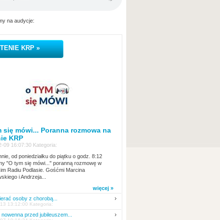
y na audycje:
TENIE KRP »
 się mówi... Poranna rozmowa na
nie KRP
-09 16:07:30 Kategoria:
nie, od poniedziałku do piątku o godz. 8:12
y "O tym się mówi..." poranną rozmowę w
kim Radiu Podlasie. Gośćmi Marcina
skiego i Andrzeja...
więcej »
erać osoby z chorobą...
13 13:12:00 Kategoria:
nowenna przed jubileuszem...