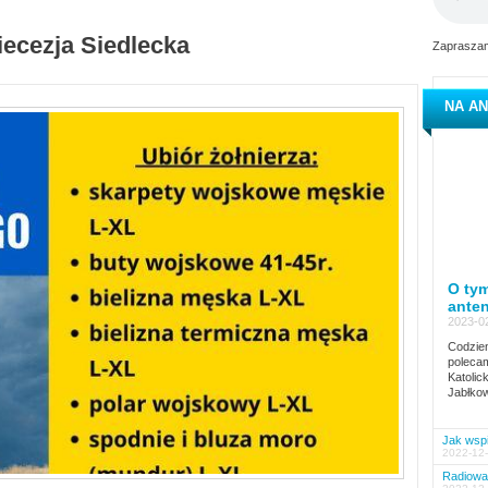
iecezja Siedlecka
Zapraszam
NA AN
O tym
ante
2023-02
Codzien
polecam
Katolic
Jabłkow
Jak wspi
2022-12-
Radiowa 