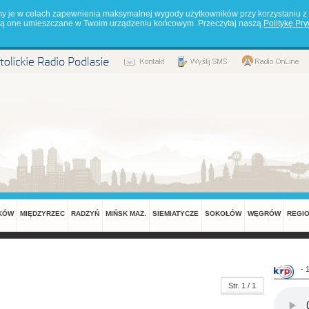
my je w celach zapewnienia maksymalnej wygody użytkowników przy korzystaniu z 
będą one umieszczane w Twoim urządzeniu końcowym. Przeczytaj naszą
Politykę Pr
KÓW
MIĘDZYRZEC
RADZYŃ
MIŃSK MAZ.
SIEMIATYCZE
SOKOŁÓW
WĘGRÓW
REGI
- 
Str. 1 / 1