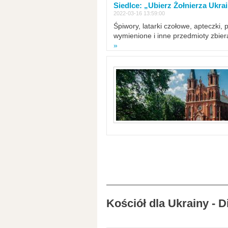
Siedlce: „Ubierz Żołnierza Ukra
2022-03-16 13:59:00
Śpiwory, latarki czołowe, apteczki, 
wymienione i inne przedmioty zbie
»
Kościół dla Ukrainy - 