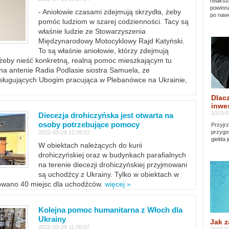
relaksu
powinna
- Aniołowie czasami zdejmują skrzydła, żeby
po nawe
pomóc ludziom w szarej codzienności. Tacy są
właśnie ludzie ze Stowarzyszenia
Międzynarodowy Motocyklowy Rajd Katyński.
To są właśnie aniołowie, którzy zdejmują
, żeby nieść konkretną, realną pomoc mieszkającym tu
a antenie Radia Podlasie siostra Samuela, ze
sługujących Ubogim pracująca w Plebanówce na Ukrainie,
Dlacz
inwes
2023-0
Diecezja drohiczyńska jest otwarta na
osoby potrzebujące pomocy
Przyjrz
przygo
2022-03-29 12:09:52
giełda 
W obiektach należących do kurii
drohiczyńskiej oraz w budynkach parafialnych
na terenie diecezji drohiczyńskiej przyjmowani
są uchodźcy z Ukrainy. Tylko w obiektach w
towano 40 miejsc dla uchodźców.
więcej »
Kolejna pomoc humanitarna z Włoch dla
Ukrainy
Jak z
2022-03-29 11:00:07