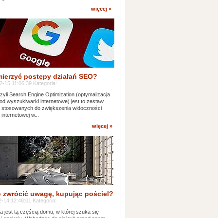
więcej »
mierzyć postępy działań SEO?
-15 11:06:39 Kategoria:
yli Search Engine Optimization (optymalizacja
od wyszukiwarki internetowe) jest to zestaw
k stosowanych do zwiększenia widoczności
 internetowej w...
więcej »
 zwrócić uwagę, kupując pościel?
-14 12:48:01 Kategoria:
ia jest tą częścią domu, w której szuka się