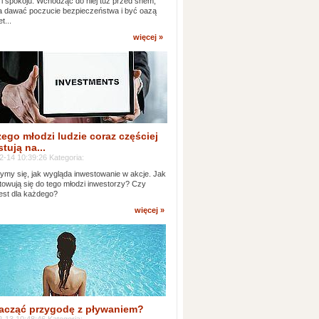
 i spokoju. Wchodząc do niej tuż przed snem,
 dawać poczucie bezpieczeństwa i być oazą
t...
więcej »
ego młodzi ludzie coraz częściej
tują na...
2-14 10:39:26 Kategoria:
ymy się, jak wygląda inwestowanie w akcje. Jak
towują się do tego młodzi inwestorzy? Czy
jest dla każdego?
więcej »
acząć przygodę z pływaniem?