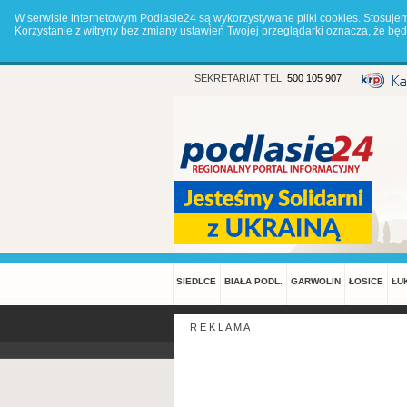
W serwisie internetowym Podlasie24 są wykorzystywane pliki cookies. Stosuje
Korzystanie z witryny bez zmiany ustawień Twojej przeglądarki oznacza, że 
SEKRETARIAT TEL:
500 105 907
SIEDLCE
BIAŁA PODL.
GARWOLIN
ŁOSICE
ŁU
R E K L A M A