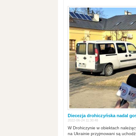
Diecezja drohiczyńska nadal go
2022-06-24 11:30:48
W Drohiczynie w obiektach należący
na Ukrainie przyjmowani są uchodźc