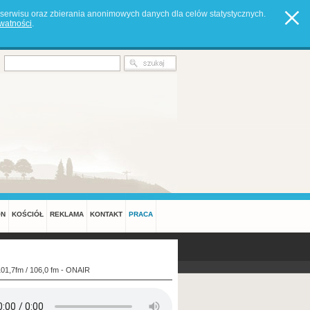
serwisu oraz zbierania anonimowych danych dla celów statystycznych.
ywatności
.
ON
KOŚCIÓŁ
REKLAMA
KONTAKT
PRACA
101,7fm / 106,0 fm - ONAIR