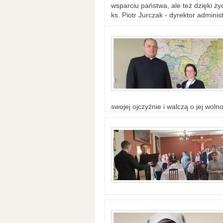
wsparciu państwa, ale też dzięki życ
ks. Piotr Jurczak - dyrektor adminis
swojej ojczyźnie i walczą o jej woln