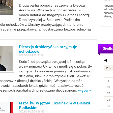
2023-02
Druga partia pomocy rzeczowej z Diecezji
Aktywno
zdrowia
Arezzo we Włoszech w poniedziałek, 28
odpowie
marca dotarła do magazynu Caritas Diecezji
siłowe, 
Drohiczyńskiej w Sokołowie Podlaskim.
dla uchodźców z Ukrainy przebywających na terenie
ich zostanie przepakowana i dostarczona bezpośrednio na
»
Diecezja drohiczyńska przyjmuje
Siedlc
uchodźców
2022-03-24 11:33:03
Kościół od początku trwającej już miesiąc
wojny pomaga Ukrainie i modli się o pokój. By
Pon
zachęcić do niesienia pomocy i skoordynować
działania, biskup drohiczyński Piotr Sawczuk
szczów z diecezji drohiczyńskiej. Wszystkie parafie
3
w swoich zasobach lokali, gdzie można zakwaterować
10
szeniach parafialnych przekazano diecezjanom.
więcej »
17
24
Msza św. w języku ukraińskim w Bielsku
31
Podlaskim
2022-03-18 18:38:53