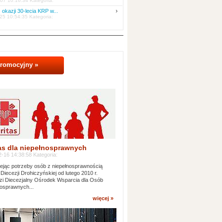
07 10:16:34 Kategoria:
 okazji 30-lecia KRP w...
25 10:54:35 Kategoria:
promocyjny »
as dla niepełnosprawnych
-16 14:38:58 Kategoria:
jąc potrzeby osób z niepełnosprawnością
 Diecezji Drohiczyńskiej od lutego 2010 r.
i Diecezjalny Ośrodek Wsparcia dla Osób
osprawnych...
więcej »