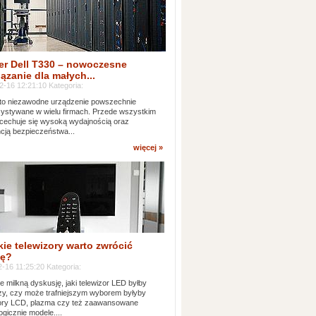
er Dell T330 – nowoczesne
ązanie dla małych...
2-16 12:21:10 Kategoria:
to niezawodne urządzenie powszechnie
ystywane w wielu firmach. Przede wszystkim
 cechuje się wysoką wydajnością oraz
cją bezpieczeństwa...
więcej »
kie telewizory warto zwrócić
ę?
-16 11:25:20 Kategoria:
e milkną dyskusję, jaki telewizor LED byłby
zy, czy może trafniejszym wyborem byłyby
zory LCD, plazma czy też zaawansowane
ogicznie modele....