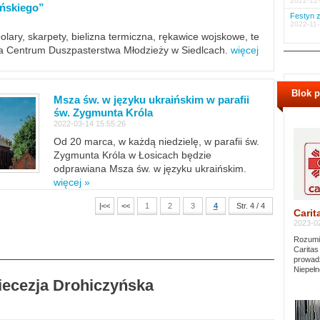
2022-12-
ińskiego”
Festyn z
2022-11-
polary, skarpety, bielizna termiczna, rękawice wojskowe, te
ra Centrum Duszpasterstwa Młodzieży w Siedlcach.
więcej
Blok 
Msza św. w języku ukraińskim w parafii
św. Zygmunta Króla
2022-03-14 15:55:26
Od 20 marca, w każdą niedzielę, w parafii św.
Zygmunta Króla w Łosicach będzie
odprawiana Msza św. w języku ukraińskim.
więcej »
|<<
<<
1
2
3
4
Str. 4 / 4
Carit
2023-02
Rozumie
Caritas
prowadz
Niepełn
Diecezja Drohiczyńska