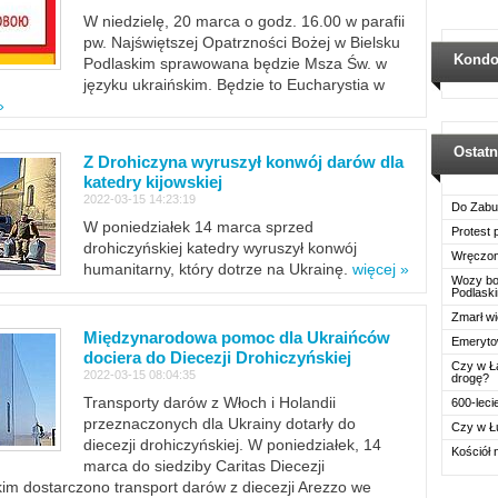
W niedzielę, 20 marca o godz. 16.00 w parafii
pw. Najświętszej Opatrzności Bożej w Bielsku
Kondo
Podlaskim sprawowana będzie Msza Św. w
języku ukraińskim. Będzie to Eucharystia w
»
Ostat
Z Drohiczyna wyruszył konwój darów dla
katedry kijowskiej
2022-03-15 14:23:19
Do Zabu
W poniedziałek 14 marca sprzed
Protest
drohiczyńskiej katedry wyruszył konwój
Wręczon
humanitarny, który dotrze na Ukrainę.
więcej »
Wozy boj
Podlask
Zmarł wi
Międzynarodowa pomoc dla Ukraińców
Emerytow
dociera do Diecezji Drohiczyńskiej
Czy w Ł
2022-03-15 08:04:35
drogę?
Transporty darów z Włoch i Holandii
600-leci
przeznaczonych dla Ukrainy dotarły do
Czy w Ł
diecezji drohiczyńskiej. W poniedziałek, 14
Kościół 
marca do siedziby Caritas Diecezji
im dostarczono transport darów z diecezji Arezzo we